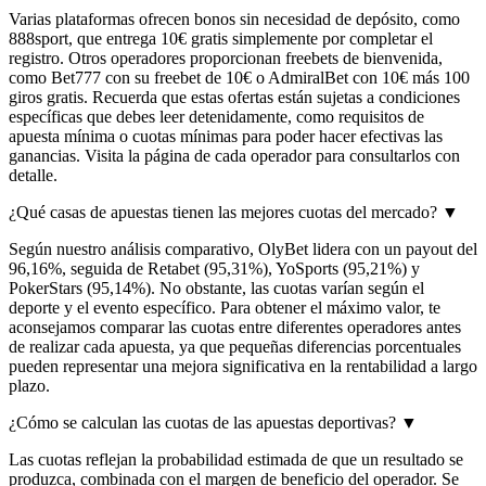
Varias plataformas ofrecen bonos sin necesidad de depósito, como
888sport, que entrega 10€ gratis simplemente por completar el
registro. Otros operadores proporcionan freebets de bienvenida,
como Bet777 con su freebet de 10€ o AdmiralBet con 10€ más 100
giros gratis. Recuerda que estas ofertas están sujetas a condiciones
específicas que debes leer detenidamente, como requisitos de
apuesta mínima o cuotas mínimas para poder hacer efectivas las
ganancias. Visita la página de cada operador para consultarlos con
detalle.
¿Qué casas de apuestas tienen las mejores cuotas del mercado?
▼
Según nuestro análisis comparativo, OlyBet lidera con un payout del
96,16%, seguida de Retabet (95,31%), YoSports (95,21%) y
PokerStars (95,14%). No obstante, las cuotas varían según el
deporte y el evento específico. Para obtener el máximo valor, te
aconsejamos comparar las cuotas entre diferentes operadores antes
de realizar cada apuesta, ya que pequeñas diferencias porcentuales
pueden representar una mejora significativa en la rentabilidad a largo
plazo.
¿Cómo se calculan las cuotas de las apuestas deportivas?
▼
Las cuotas reflejan la probabilidad estimada de que un resultado se
produzca, combinada con el margen de beneficio del operador. Se