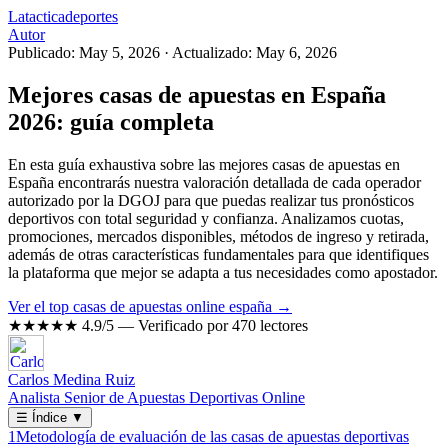
Latacticadeportes
Autor
Publicado: May 5, 2026
·
Actualizado: May 6, 2026
Mejores casas de apuestas en España
2026: guía completa
En esta guía exhaustiva sobre las mejores casas de apuestas en
España encontrarás nuestra valoración detallada de cada operador
autorizado por la DGOJ para que puedas realizar tus pronósticos
deportivos con total seguridad y confianza. Analizamos cuotas,
promociones, mercados disponibles, métodos de ingreso y retirada,
además de otras características fundamentales para que identifiques
la plataforma que mejor se adapta a tus necesidades como apostador.
Ver el top casas de apuestas online españa →
★★★★★
4.9/5 — Verificado por 470 lectores
Carlos Medina Ruiz
Analista Senior de Apuestas Deportivas Online
☰
Índice
▼
1
Metodología de evaluación de las casas de apuestas deportivas