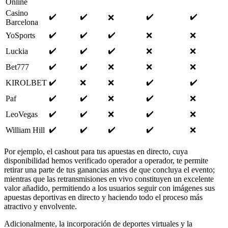
Online
Casino
✔️
✔️
✔️
✔️
❌
Barcelona
✔️
✔️
✔️
YoSports
❌
❌
✔️
✔️
✔️
Luckia
❌
❌
✔️
✔️
Bet777
❌
❌
❌
✔️
✔️
✔️
KIROLBET
❌
❌
✔️
✔️
✔️
Paf
❌
❌
✔️
✔️
✔️
LeoVegas
❌
❌
✔️
✔️
✔️
✔️
William Hill
❌
Por ejemplo, el cashout para tus apuestas en directo, cuya
disponibilidad hemos verificado operador a operador, te permite
retirar una parte de tus ganancias antes de que concluya el evento;
mientras que las retransmisiones en vivo constituyen un excelente
valor añadido, permitiendo a los usuarios seguir con imágenes sus
apuestas deportivas en directo y haciendo todo el proceso más
atractivo y envolvente.
Adicionalmente, la incorporación de deportes virtuales y la