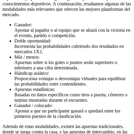
conocimientos deportivos. A continuación, resaltamos algunas de las
modalidades más relevantes que ofrecen las mejores plataformas del
mercado.
Ganador:
Apostar al jugador o al equipo que se alzará con la victoria en
el evento, partido o competición.
Doble oportunidad:
Incrementa las probabilidades cubriendo dos resultados en
mercados 1X2.
Más / menos:
Apuestas sobre si los goles o puntos serán superiores o
inferiores a una cifra determinada.
Hándicap asiático:
Proporciona ventajas o desventajas virtuales para equilibrar
las probabilidades entre contendientes.
Apuestas estadísticas:
Basadas en datos específicos como tiros a puerta, córneres o
tarjetas mostradas durante el encuentro.
Ganador / colocado:
Apostar a que un participante ganará o quedará entre los
primeros puestos de la clasificación.
Además de estas modalidades, existen las apuestas tradicionales,
donde se juega contra la casa, y las apuestas de intercambio, en las