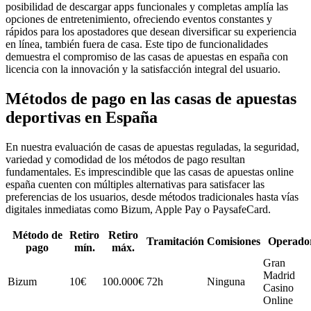
posibilidad de descargar apps funcionales y completas amplía las
opciones de entretenimiento, ofreciendo eventos constantes y
rápidos para los apostadores que desean diversificar su experiencia
en línea, también fuera de casa. Este tipo de funcionalidades
demuestra el compromiso de las casas de apuestas en españa con
licencia con la innovación y la satisfacción integral del usuario.
Métodos de pago en las casas de apuestas
deportivas en España
En nuestra evaluación de casas de apuestas reguladas, la seguridad,
variedad y comodidad de los métodos de pago resultan
fundamentales. Es imprescindible que las casas de apuestas online
españa cuenten con múltiples alternativas para satisfacer las
preferencias de los usuarios, desde métodos tradicionales hasta vías
digitales inmediatas como Bizum, Apple Pay o PaysafeCard.
Método de
Retiro
Retiro
Tramitación
Comisiones
Operado
pago
mín.
máx.
Gran
Madrid
Bizum
10€
100.000€
72h
Ninguna
Casino
Online