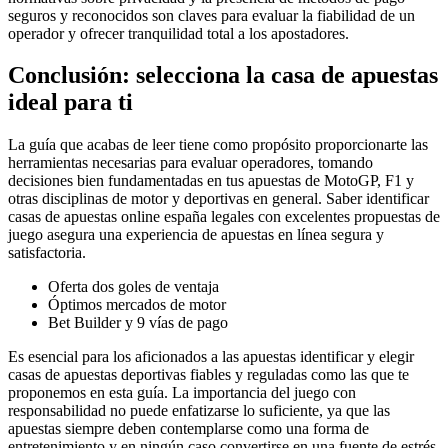
seguros y reconocidos son claves para evaluar la fiabilidad de un
operador y ofrecer tranquilidad total a los apostadores.
Conclusión: selecciona la casa de apuestas
ideal para ti
La guía que acabas de leer tiene como propósito proporcionarte las
herramientas necesarias para evaluar operadores, tomando
decisiones bien fundamentadas en tus apuestas de MotoGP, F1 y
otras disciplinas de motor y deportivas en general. Saber identificar
casas de apuestas online españa legales con excelentes propuestas de
juego asegura una experiencia de apuestas en línea segura y
satisfactoria.
Oferta dos goles de ventaja
Óptimos mercados de motor
Bet Builder y 9 vías de pago
Es esencial para los aficionados a las apuestas identificar y elegir
casas de apuestas deportivas fiables y reguladas como las que te
proponemos en esta guía. La importancia del juego con
responsabilidad no puede enfatizarse lo suficiente, ya que las
apuestas siempre deben contemplarse como una forma de
entretenimiento y en ningún caso convertirse en una fuente de estrés