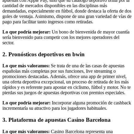
apuestas con Apple Pay, sino que su catálogo deportivo brilla por la
cantidad de mercados disponibles en las disciplinas más
demandadas, especialmente en fútbol, donde destaca la oferta de dos
goles de ventaja. Asimismo, dispone de una gran variedad de vías de
pago para facilitar tanto ingresos como retiradas.
Lo que podría mejorar:
Un bono de bienvenida de mayor cuantía
sería bienvenido para competir con los mejores operadores del
sector.
2. Pronósticos deportivos en bwin
Lo que más valoramos:
Se trata de una de las casas de apuestas
españolas más completas por sus funciones, live streaming o
promociones destacadas. Además, ofrece una app de primer nivel,
una oferta deportiva excepcional, un proceso de retirada de los más
rápidos y es referente para apostar en ciclismo, fútbol y motor. No te
pierdas sus juegos de apuestas deportivas con premios especiales.
Lo que podría mejorar:
Incorporar alguna promoción de cashback
incrementaría su atractivo para los jugadores habituales.
3. Plataforma de apuestas Casino Barcelona
Lo que más valoramos:
Casino Barcelona representa una