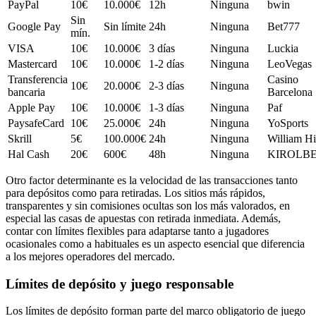
PayPal
10€
10.000€
12h
Ninguna
bwin
Sin
Google Pay
Sin límite
24h
Ninguna
Bet777
mín.
VISA
10€
10.000€
3 días
Ninguna
Luckia
Mastercard
10€
10.000€
1-2 días
Ninguna
LeoVegas
Transferencia
Casino
10€
20.000€
2-3 días
Ninguna
bancaria
Barcelona
Apple Pay
10€
10.000€
1-3 días
Ninguna
Paf
PaysafeCard
10€
25.000€
24h
Ninguna
YoSports
Skrill
5€
100.000€
24h
Ninguna
William Hi
Hal Cash
20€
600€
48h
Ninguna
KIROLB
Otro factor determinante es la velocidad de las transacciones tanto
para depósitos como para retiradas. Los sitios más rápidos,
transparentes y sin comisiones ocultas son los más valorados, en
especial las casas de apuestas con retirada inmediata. Además,
contar con límites flexibles para adaptarse tanto a jugadores
ocasionales como a habituales es un aspecto esencial que diferencia
a los mejores operadores del mercado.
Límites de depósito y juego responsable
Los límites de depósito forman parte del marco obligatorio de juego