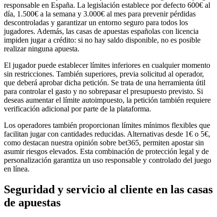
responsable en España. La legislación establece por defecto 600€ al
día, 1.500€ a la semana y 3.000€ al mes para prevenir pérdidas
descontroladas y garantizar un entorno seguro para todos los
jugadores. Además, las casas de apuestas españolas con licencia
impiden jugar a crédito: si no hay saldo disponible, no es posible
realizar ninguna apuesta.
El jugador puede establecer límites inferiores en cualquier momento
sin restricciones. También superiores, previa solicitud al operador,
que deberá aprobar dicha petición. Se trata de una herramienta útil
para controlar el gasto y no sobrepasar el presupuesto previsto. Si
deseas aumentar el límite autoimpuesto, la petición también requiere
verificación adicional por parte de la plataforma.
Los operadores también proporcionan límites mínimos flexibles que
facilitan jugar con cantidades reducidas. Alternativas desde 1€ o 5€,
como destacan nuestra opinión sobre bet365, permiten apostar sin
asumir riesgos elevados. Esta combinación de protección legal y de
personalización garantiza un uso responsable y controlado del juego
en línea.
Seguridad y servicio al cliente en las casas
de apuestas