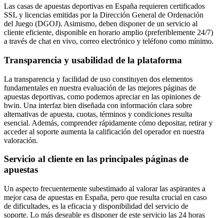
Las casas de apuestas deportivas en España requieren certificados
SSL y licencias emitidas por la Dirección General de Ordenación
del Juego (DGOJ). Asimismo, deben disponer de un servicio al
cliente eficiente, disponible en horario amplio (preferiblemente 24/7)
a través de chat en vivo, correo electrónico y teléfono como mínimo.
Transparencia y usabilidad de la plataforma
La transparencia y facilidad de uso constituyen dos elementos
fundamentales en nuestra evaluación de las mejores páginas de
apuestas deportivas, como podemos apreciar en las opiniones de
bwin. Una interfaz bien diseñada con información clara sobre
alternativas de apuesta, cuotas, términos y condiciones resulta
esencial. Además, comprender rápidamente cómo depositar, retirar y
acceder al soporte aumenta la calificación del operador en nuestra
valoración.
Servicio al cliente en las principales páginas de
apuestas
Un aspecto frecuentemente subestimado al valorar las aspirantes a
mejor casa de apuestas en España, pero que resulta crucial en caso
de dificultades, es la eficacia y disponibilidad del servicio de
soporte. Lo más deseable es disponer de este servicio las 24 horas