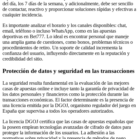
del día, los 7 días de la semana, y adicionalmente, debe ser sencillo
de contactar, reactivo y proporcionar soluciones rápidas y efectivas a
cualquier incidencia.
Es importante analizar el horario y los canales disponibles: chat,
email, teléfono o incluso WhatsApp, como en las apuestas
deportivas en Bet777. Lo ideal es encontrar personal que maneje
una amplia gama de cuestiones, como bonos, problemas técnicos o
procedimientos de retiro. Un soporte de calidad incrementa la
confianza del usuario, influyendo directamente en la reputación y
credibilidad del sitio.
Protección de datos y seguridad en las transacciones
La seguridad resulta fundamental en la evaluación de las mejores
casas de apuestas online e incluye tanto la garantía de privacidad de
los datos personales y financieros como la protección durante las
transacciones económicas. El factor determinante es la presencia de
una licencia emitida por la DGOJ, organismo regulador del juego en
España que supervisa a todos los operadores autorizados.
La licencia DGOJ certifica que las casas de apuestas españolas que
la poseen emplean tecnologías avanzadas de cifrado de datos para
proteger la información de los usuarios. La adhesión a las
normativas sobre privacidad y la presencia de métodos de pago