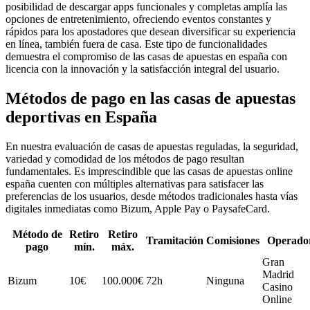
posibilidad de descargar apps funcionales y completas amplía las
opciones de entretenimiento, ofreciendo eventos constantes y
rápidos para los apostadores que desean diversificar su experiencia
en línea, también fuera de casa. Este tipo de funcionalidades
demuestra el compromiso de las casas de apuestas en españa con
licencia con la innovación y la satisfacción integral del usuario.
Métodos de pago en las casas de apuestas
deportivas en España
En nuestra evaluación de casas de apuestas reguladas, la seguridad,
variedad y comodidad de los métodos de pago resultan
fundamentales. Es imprescindible que las casas de apuestas online
españa cuenten con múltiples alternativas para satisfacer las
preferencias de los usuarios, desde métodos tradicionales hasta vías
digitales inmediatas como Bizum, Apple Pay o PaysafeCard.
Método de
Retiro
Retiro
Tramitación
Comisiones
Operado
pago
mín.
máx.
Gran
Madrid
Bizum
10€
100.000€
72h
Ninguna
Casino
Online