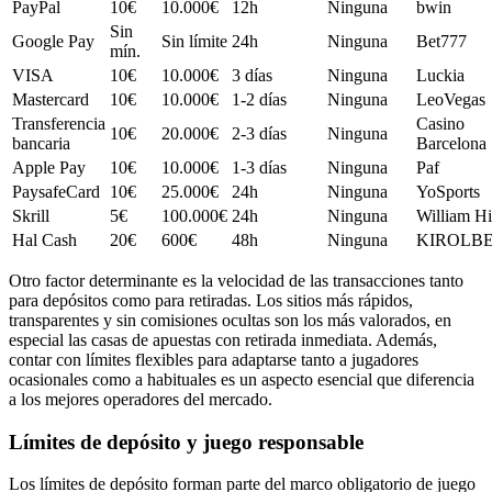
PayPal
10€
10.000€
12h
Ninguna
bwin
Sin
Google Pay
Sin límite
24h
Ninguna
Bet777
mín.
VISA
10€
10.000€
3 días
Ninguna
Luckia
Mastercard
10€
10.000€
1-2 días
Ninguna
LeoVegas
Transferencia
Casino
10€
20.000€
2-3 días
Ninguna
bancaria
Barcelona
Apple Pay
10€
10.000€
1-3 días
Ninguna
Paf
PaysafeCard
10€
25.000€
24h
Ninguna
YoSports
Skrill
5€
100.000€
24h
Ninguna
William Hi
Hal Cash
20€
600€
48h
Ninguna
KIROLB
Otro factor determinante es la velocidad de las transacciones tanto
para depósitos como para retiradas. Los sitios más rápidos,
transparentes y sin comisiones ocultas son los más valorados, en
especial las casas de apuestas con retirada inmediata. Además,
contar con límites flexibles para adaptarse tanto a jugadores
ocasionales como a habituales es un aspecto esencial que diferencia
a los mejores operadores del mercado.
Límites de depósito y juego responsable
Los límites de depósito forman parte del marco obligatorio de juego