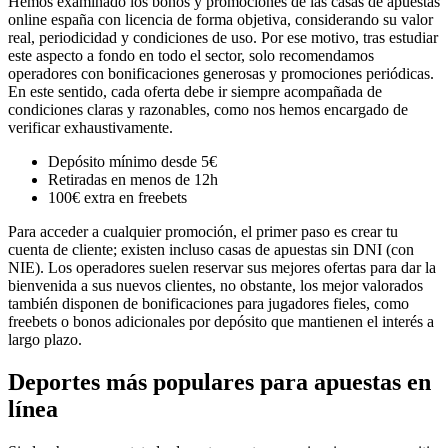
Hemos examinado los bonos y promociones de las casas de apuestas
online españa con licencia de forma objetiva, considerando su valor
real, periodicidad y condiciones de uso. Por ese motivo, tras estudiar
este aspecto a fondo en todo el sector, solo recomendamos
operadores con bonificaciones generosas y promociones periódicas.
En este sentido, cada oferta debe ir siempre acompañada de
condiciones claras y razonables, como nos hemos encargado de
verificar exhaustivamente.
Depósito mínimo desde 5€
Retiradas en menos de 12h
100€ extra en freebets
Para acceder a cualquier promoción, el primer paso es crear tu
cuenta de cliente; existen incluso casas de apuestas sin DNI (con
NIE). Los operadores suelen reservar sus mejores ofertas para dar la
bienvenida a sus nuevos clientes, no obstante, los mejor valorados
también disponen de bonificaciones para jugadores fieles, como
freebets o bonos adicionales por depósito que mantienen el interés a
largo plazo.
Deportes más populares para apuestas en
línea