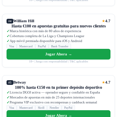
William Hill
4.7
★
#4
Hasta €100 en apuestas gratuitas para nuevos clientes
Marca histórica con más de 80 años de experiencia
✓
Cobertura completa de La Liga y Champions League
✓
App móvil premiada disponible para iOS y Android
✓
Visa
Mastercard
PayPal
Bank Transfer
Jugar Ahora →
18+ | Juega con responsabilidad | T&C aplicables
Betway
4.7
★
#5
100% hasta €150 en tu primer depósito deportivo
Licencia DGOJ activa — operador seguro y confiable en España
✓
Mercados de apuestas en más de 25 deportes internacionales
✓
Programa VIP exclusivo con recompensas y cashback semanal
✓
Visa
Mastercard
Skrill
Neteller
PayPal
Jugar Ahora →