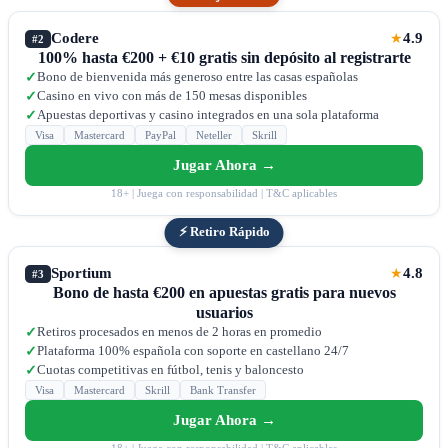
Codere
4.9
★
#2
100% hasta €200 + €10 gratis sin depósito al registrarte
Bono de bienvenida más generoso entre las casas españolas
✓
Casino en vivo con más de 150 mesas disponibles
✓
Apuestas deportivas y casino integrados en una sola plataforma
✓
Visa
Mastercard
PayPal
Neteller
Skrill
Jugar Ahora →
18+ | Juega con responsabilidad | T&C aplicables
⚡ Retiro Rápido
Sportium
4.8
★
#3
Bono de hasta €200 en apuestas gratis para nuevos
usuarios
Retiros procesados en menos de 2 horas en promedio
✓
Plataforma 100% española con soporte en castellano 24/7
✓
Cuotas competitivas en fútbol, tenis y baloncesto
✓
Visa
Mastercard
Skrill
Bank Transfer
Jugar Ahora →
18+ | Juega con responsabilidad | T&C aplicables