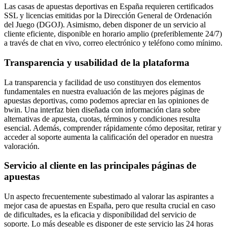
Las casas de apuestas deportivas en España requieren certificados
SSL y licencias emitidas por la Dirección General de Ordenación
del Juego (DGOJ). Asimismo, deben disponer de un servicio al
cliente eficiente, disponible en horario amplio (preferiblemente 24/7)
a través de chat en vivo, correo electrónico y teléfono como mínimo.
Transparencia y usabilidad de la plataforma
La transparencia y facilidad de uso constituyen dos elementos
fundamentales en nuestra evaluación de las mejores páginas de
apuestas deportivas, como podemos apreciar en las opiniones de
bwin. Una interfaz bien diseñada con información clara sobre
alternativas de apuesta, cuotas, términos y condiciones resulta
esencial. Además, comprender rápidamente cómo depositar, retirar y
acceder al soporte aumenta la calificación del operador en nuestra
valoración.
Servicio al cliente en las principales páginas de
apuestas
Un aspecto frecuentemente subestimado al valorar las aspirantes a
mejor casa de apuestas en España, pero que resulta crucial en caso
de dificultades, es la eficacia y disponibilidad del servicio de
soporte. Lo más deseable es disponer de este servicio las 24 horas