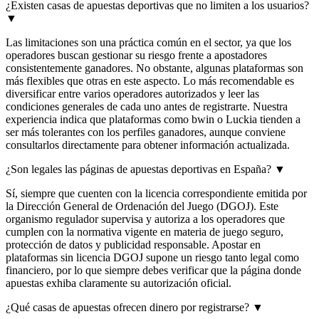
¿Existen casas de apuestas deportivas que no limiten a los usuarios?
▼
Las limitaciones son una práctica común en el sector, ya que los
operadores buscan gestionar su riesgo frente a apostadores
consistentemente ganadores. No obstante, algunas plataformas son
más flexibles que otras en este aspecto. Lo más recomendable es
diversificar entre varios operadores autorizados y leer las
condiciones generales de cada uno antes de registrarte. Nuestra
experiencia indica que plataformas como bwin o Luckia tienden a
ser más tolerantes con los perfiles ganadores, aunque conviene
consultarlos directamente para obtener información actualizada.
¿Son legales las páginas de apuestas deportivas en España?
▼
Sí, siempre que cuenten con la licencia correspondiente emitida por
la Dirección General de Ordenación del Juego (DGOJ). Este
organismo regulador supervisa y autoriza a los operadores que
cumplen con la normativa vigente en materia de juego seguro,
protección de datos y publicidad responsable. Apostar en
plataformas sin licencia DGOJ supone un riesgo tanto legal como
financiero, por lo que siempre debes verificar que la página donde
apuestas exhiba claramente su autorización oficial.
¿Qué casas de apuestas ofrecen dinero por registrarse?
▼