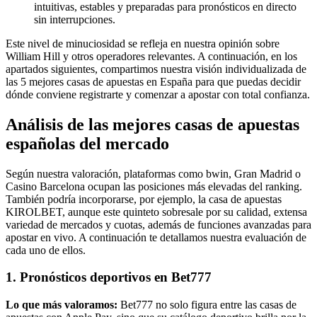
intuitivas, estables y preparadas para pronósticos en directo
sin interrupciones.
Este nivel de minuciosidad se refleja en nuestra opinión sobre
William Hill y otros operadores relevantes. A continuación, en los
apartados siguientes, compartimos nuestra visión individualizada de
las 5 mejores casas de apuestas en España para que puedas decidir
dónde conviene registrarte y comenzar a apostar con total confianza.
Análisis de las mejores casas de apuestas
españolas del mercado
Según nuestra valoración, plataformas como bwin, Gran Madrid o
Casino Barcelona ocupan las posiciones más elevadas del ranking.
También podría incorporarse, por ejemplo, la casa de apuestas
KIROLBET, aunque este quinteto sobresale por su calidad, extensa
variedad de mercados y cuotas, además de funciones avanzadas para
apostar en vivo. A continuación te detallamos nuestra evaluación de
cada uno de ellos.
1. Pronósticos deportivos en Bet777
Lo que más valoramos:
Bet777 no solo figura entre las casas de