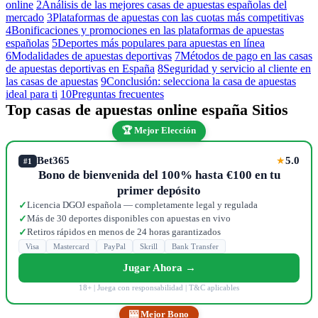
online
2
Análisis de las mejores casas de apuestas españolas del
mercado
3
Plataformas de apuestas con las cuotas más competitivas
4
Bonificaciones y promociones en las plataformas de apuestas
españolas
5
Deportes más populares para apuestas en línea
6
Modalidades de apuestas deportivas
7
Métodos de pago en las casas
de apuestas deportivas en España
8
Seguridad y servicio al cliente en
las casas de apuestas
9
Conclusión: selecciona la casa de apuestas
ideal para ti
10
Preguntas frecuentes
Top casas de apuestas online españa Sitios
🏆 Mejor Elección
Bet365
5.0
★
#1
Bono de bienvenida del 100% hasta €100 en tu
primer depósito
Licencia DGOJ española — completamente legal y regulada
✓
Más de 30 deportes disponibles con apuestas en vivo
✓
Retiros rápidos en menos de 24 horas garantizados
✓
Visa
Mastercard
PayPal
Skrill
Bank Transfer
Jugar Ahora →
18+ | Juega con responsabilidad | T&C aplicables
🎰 Mejor Bono