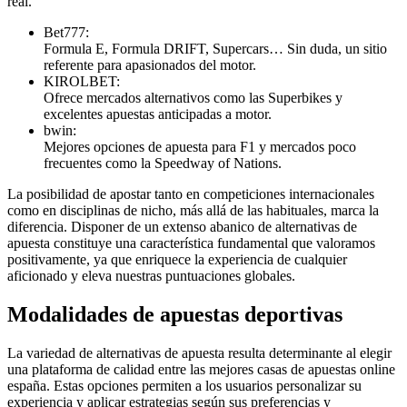
real.
Bet777:
Formula E, Formula DRIFT, Supercars… Sin duda, un sitio
referente para apasionados del motor.
KIROLBET:
Ofrece mercados alternativos como las Superbikes y
excelentes apuestas anticipadas a motor.
bwin:
Mejores opciones de apuesta para F1 y mercados poco
frecuentes como la Speedway of Nations.
La posibilidad de apostar tanto en competiciones internacionales
como en disciplinas de nicho, más allá de las habituales, marca la
diferencia. Disponer de un extenso abanico de alternativas de
apuesta constituye una característica fundamental que valoramos
positivamente, ya que enriquece la experiencia de cualquier
aficionado y eleva nuestras puntuaciones globales.
Modalidades de apuestas deportivas
La variedad de alternativas de apuesta resulta determinante al elegir
una plataforma de calidad entre las mejores casas de apuestas online
españa. Estas opciones permiten a los usuarios personalizar su
experiencia y aplicar estrategias según sus preferencias y