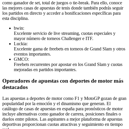
como ganador de set, total de juegos o tie-break. Para ello, conoce
las mejores casas de apuestas de tenis donde también podrás seguir
los partidos en directo y acceder a bonificaciones específicas para
esta disciplina.
bwin:
Excelente servicio de live streaming, cuotas especiales y
mayor número de torneos Challenger e ITF.
Luckia:
Excelente gama de freebets en torneos de Grand Slam y otros
eventos importantes.
GMCO:
Freebets recurrentes por apostar en los Grand Slam y cuotas
mejoradas en partidos importantes.
Operadores de apuestas con deportes de motor más
destacados
Las apuestas a deportes de motor como F1 y MotoGP gozan de gran
popularidad por la emoción y el dinamismo que generan. El
catálogo de casas de apuestas en españa para pronósticos de motor
incluye alternativas como ganador de carrera, posiciones finales o
duelos entre pilotos. Las aspirantes a mejor plataforma de apuestas
deportivas proporcionan cuotas atractivas y seguimiento en tiempo