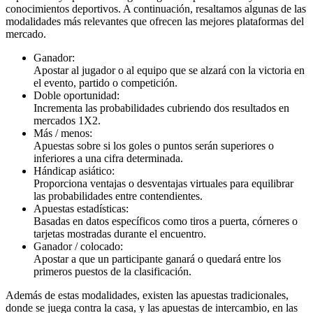
conocimientos deportivos. A continuación, resaltamos algunas de las
modalidades más relevantes que ofrecen las mejores plataformas del
mercado.
Ganador:
Apostar al jugador o al equipo que se alzará con la victoria en
el evento, partido o competición.
Doble oportunidad:
Incrementa las probabilidades cubriendo dos resultados en
mercados 1X2.
Más / menos:
Apuestas sobre si los goles o puntos serán superiores o
inferiores a una cifra determinada.
Hándicap asiático:
Proporciona ventajas o desventajas virtuales para equilibrar
las probabilidades entre contendientes.
Apuestas estadísticas:
Basadas en datos específicos como tiros a puerta, córneres o
tarjetas mostradas durante el encuentro.
Ganador / colocado:
Apostar a que un participante ganará o quedará entre los
primeros puestos de la clasificación.
Además de estas modalidades, existen las apuestas tradicionales,
donde se juega contra la casa, y las apuestas de intercambio, en las