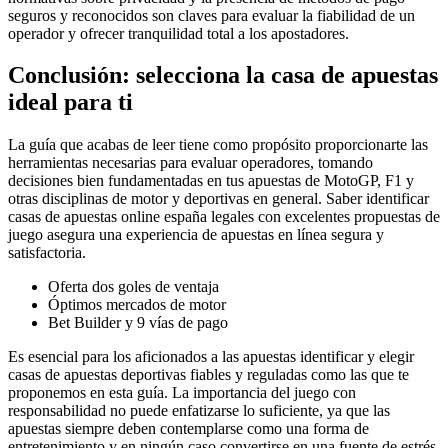
seguros y reconocidos son claves para evaluar la fiabilidad de un
operador y ofrecer tranquilidad total a los apostadores.
Conclusión: selecciona la casa de apuestas
ideal para ti
La guía que acabas de leer tiene como propósito proporcionarte las
herramientas necesarias para evaluar operadores, tomando
decisiones bien fundamentadas en tus apuestas de MotoGP, F1 y
otras disciplinas de motor y deportivas en general. Saber identificar
casas de apuestas online españa legales con excelentes propuestas de
juego asegura una experiencia de apuestas en línea segura y
satisfactoria.
Oferta dos goles de ventaja
Óptimos mercados de motor
Bet Builder y 9 vías de pago
Es esencial para los aficionados a las apuestas identificar y elegir
casas de apuestas deportivas fiables y reguladas como las que te
proponemos en esta guía. La importancia del juego con
responsabilidad no puede enfatizarse lo suficiente, ya que las
apuestas siempre deben contemplarse como una forma de
entretenimiento y en ningún caso convertirse en una fuente de estrés