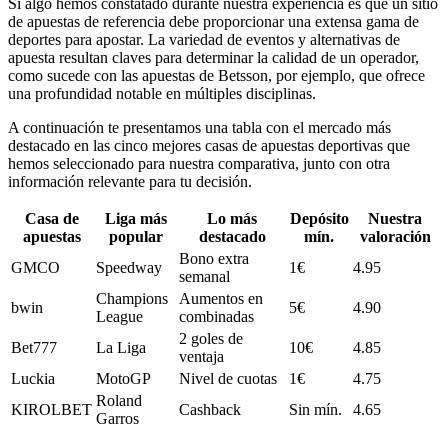
Si algo hemos constatado durante nuestra experiencia es que un sitio
de apuestas de referencia debe proporcionar una extensa gama de
deportes para apostar. La variedad de eventos y alternativas de
apuesta resultan claves para determinar la calidad de un operador,
como sucede con las apuestas de Betsson, por ejemplo, que ofrece
una profundidad notable en múltiples disciplinas.
A continuación te presentamos una tabla con el mercado más
destacado en las cinco mejores casas de apuestas deportivas que
hemos seleccionado para nuestra comparativa, junto con otra
información relevante para tu decisión.
Casa de
Liga más
Lo más
Depósito
Nuestra
apuestas
popular
destacado
mín.
valoración
Bono extra
GMCO
Speedway
1€
4.95
semanal
Champions
Aumentos en
bwin
5€
4.90
League
combinadas
2 goles de
Bet777
La Liga
10€
4.85
ventaja
Luckia
MotoGP
Nivel de cuotas
1€
4.75
Roland
KIROLBET
Cashback
Sin mín.
4.65
Garros