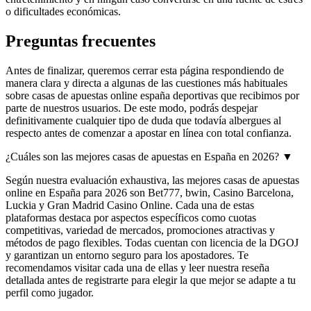
o dificultades económicas.
Preguntas frecuentes
Antes de finalizar, queremos cerrar esta página respondiendo de
manera clara y directa a algunas de las cuestiones más habituales
sobre casas de apuestas online españa deportivas que recibimos por
parte de nuestros usuarios. De este modo, podrás despejar
definitivamente cualquier tipo de duda que todavía albergues al
respecto antes de comenzar a apostar en línea con total confianza.
¿Cuáles son las mejores casas de apuestas en España en 2026?
▼
Según nuestra evaluación exhaustiva, las mejores casas de apuestas
online en España para 2026 son Bet777, bwin, Casino Barcelona,
Luckia y Gran Madrid Casino Online. Cada una de estas
plataformas destaca por aspectos específicos como cuotas
competitivas, variedad de mercados, promociones atractivas y
métodos de pago flexibles. Todas cuentan con licencia de la DGOJ
y garantizan un entorno seguro para los apostadores. Te
recomendamos visitar cada una de ellas y leer nuestra reseña
detallada antes de registrarte para elegir la que mejor se adapte a tu
perfil como jugador.