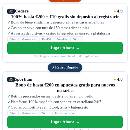
Codere
4.9
★
#2
100% hasta €200 + €10 gratis sin depósito al registrarte
Bono de bienvenida más generoso entre las casas españolas
✓
Casino en vivo con más de 150 mesas disponibles
✓
Apuestas deportivas y casino integrados en una sola plataforma
✓
Visa
Mastercard
PayPal
Neteller
Skrill
Jugar Ahora →
18+ | Juega con responsabilidad | T&C aplicables
⚡ Retiro Rápido
Sportium
4.8
★
#3
Bono de hasta €200 en apuestas gratis para nuevos
usuarios
Retiros procesados en menos de 2 horas en promedio
✓
Plataforma 100% española con soporte en castellano 24/7
✓
Cuotas competitivas en fútbol, tenis y baloncesto
✓
Visa
Mastercard
Skrill
Bank Transfer
Jugar Ahora →
18+ | Juega con responsabilidad | T&C aplicables