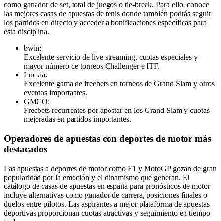
como ganador de set, total de juegos o tie-break. Para ello, conoce
las mejores casas de apuestas de tenis donde también podrás seguir
los partidos en directo y acceder a bonificaciones específicas para
esta disciplina.
bwin:
Excelente servicio de live streaming, cuotas especiales y
mayor número de torneos Challenger e ITF.
Luckia:
Excelente gama de freebets en torneos de Grand Slam y otros
eventos importantes.
GMCO:
Freebets recurrentes por apostar en los Grand Slam y cuotas
mejoradas en partidos importantes.
Operadores de apuestas con deportes de motor más
destacados
Las apuestas a deportes de motor como F1 y MotoGP gozan de gran
popularidad por la emoción y el dinamismo que generan. El
catálogo de casas de apuestas en españa para pronósticos de motor
incluye alternativas como ganador de carrera, posiciones finales o
duelos entre pilotos. Las aspirantes a mejor plataforma de apuestas
deportivas proporcionan cuotas atractivas y seguimiento en tiempo