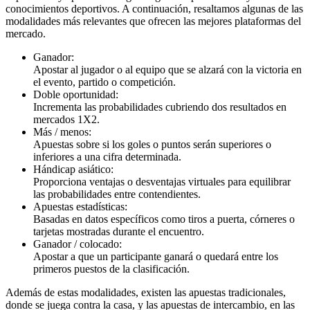
conocimientos deportivos. A continuación, resaltamos algunas de las
modalidades más relevantes que ofrecen las mejores plataformas del
mercado.
Ganador:
Apostar al jugador o al equipo que se alzará con la victoria en
el evento, partido o competición.
Doble oportunidad:
Incrementa las probabilidades cubriendo dos resultados en
mercados 1X2.
Más / menos:
Apuestas sobre si los goles o puntos serán superiores o
inferiores a una cifra determinada.
Hándicap asiático:
Proporciona ventajas o desventajas virtuales para equilibrar
las probabilidades entre contendientes.
Apuestas estadísticas:
Basadas en datos específicos como tiros a puerta, córneres o
tarjetas mostradas durante el encuentro.
Ganador / colocado:
Apostar a que un participante ganará o quedará entre los
primeros puestos de la clasificación.
Además de estas modalidades, existen las apuestas tradicionales,
donde se juega contra la casa, y las apuestas de intercambio, en las