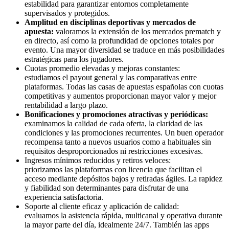
estabilidad para garantizar entornos completamente
supervisados y protegidos.
Amplitud en disciplinas deportivas y mercados de
apuesta:
valoramos la extensión de los mercados prematch y
en directo, así como la profundidad de opciones totales por
evento. Una mayor diversidad se traduce en más posibilidades
estratégicas para los jugadores.
Cuotas promedio elevadas y mejoras constantes:
estudiamos el payout general y las comparativas entre
plataformas. Todas las casas de apuestas españolas con cuotas
competitivas y aumentos proporcionan mayor valor y mejor
rentabilidad a largo plazo.
Bonificaciones y promociones atractivas y periódicas:
examinamos la calidad de cada oferta, la claridad de las
condiciones y las promociones recurrentes. Un buen operador
recompensa tanto a nuevos usuarios como a habituales sin
requisitos desproporcionados ni restricciones excesivas.
Ingresos mínimos reducidos y retiros veloces:
priorizamos las plataformas con licencia que facilitan el
acceso mediante depósitos bajos y retiradas ágiles. La rapidez
y fiabilidad son determinantes para disfrutar de una
experiencia satisfactoria.
Soporte al cliente eficaz y aplicación de calidad:
evaluamos la asistencia rápida, multicanal y operativa durante
la mayor parte del día, idealmente 24/7. También las apps