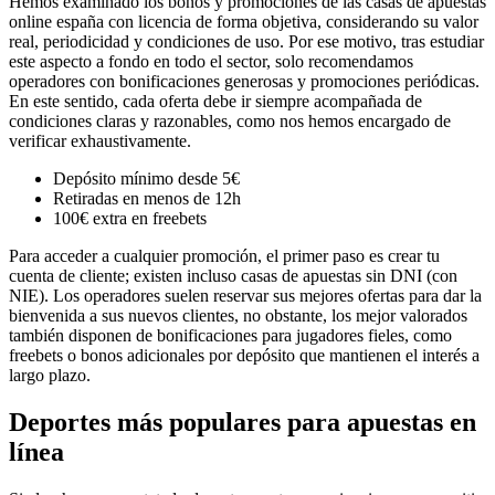
Hemos examinado los bonos y promociones de las casas de apuestas
online españa con licencia de forma objetiva, considerando su valor
real, periodicidad y condiciones de uso. Por ese motivo, tras estudiar
este aspecto a fondo en todo el sector, solo recomendamos
operadores con bonificaciones generosas y promociones periódicas.
En este sentido, cada oferta debe ir siempre acompañada de
condiciones claras y razonables, como nos hemos encargado de
verificar exhaustivamente.
Depósito mínimo desde 5€
Retiradas en menos de 12h
100€ extra en freebets
Para acceder a cualquier promoción, el primer paso es crear tu
cuenta de cliente; existen incluso casas de apuestas sin DNI (con
NIE). Los operadores suelen reservar sus mejores ofertas para dar la
bienvenida a sus nuevos clientes, no obstante, los mejor valorados
también disponen de bonificaciones para jugadores fieles, como
freebets o bonos adicionales por depósito que mantienen el interés a
largo plazo.
Deportes más populares para apuestas en
línea