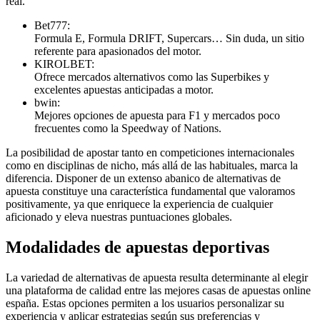
real.
Bet777:
Formula E, Formula DRIFT, Supercars… Sin duda, un sitio
referente para apasionados del motor.
KIROLBET:
Ofrece mercados alternativos como las Superbikes y
excelentes apuestas anticipadas a motor.
bwin:
Mejores opciones de apuesta para F1 y mercados poco
frecuentes como la Speedway of Nations.
La posibilidad de apostar tanto en competiciones internacionales
como en disciplinas de nicho, más allá de las habituales, marca la
diferencia. Disponer de un extenso abanico de alternativas de
apuesta constituye una característica fundamental que valoramos
positivamente, ya que enriquece la experiencia de cualquier
aficionado y eleva nuestras puntuaciones globales.
Modalidades de apuestas deportivas
La variedad de alternativas de apuesta resulta determinante al elegir
una plataforma de calidad entre las mejores casas de apuestas online
españa. Estas opciones permiten a los usuarios personalizar su
experiencia y aplicar estrategias según sus preferencias y