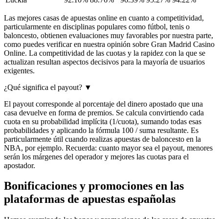
Las mejores casas de apuestas online en cuanto a competitividad,
particularmente en disciplinas populares como fútbol, tenis o
baloncesto, obtienen evaluaciones muy favorables por nuestra parte,
como puedes verificar en nuestra opinión sobre Gran Madrid Casino
Online. La competitividad de las cuotas y la rapidez con la que se
actualizan resultan aspectos decisivos para la mayoría de usuarios
exigentes.
¿Qué significa el payout?
▼
El payout corresponde al porcentaje del dinero apostado que una
casa devuelve en forma de premios. Se calcula convirtiendo cada
cuota en su probabilidad implícita (1/cuota), sumando todas esas
probabilidades y aplicando la fórmula 100 / suma resultante. Es
particularmente útil cuando realizas apuestas de baloncesto en la
NBA, por ejemplo. Recuerda: cuanto mayor sea el payout, menores
serán los márgenes del operador y mejores las cuotas para el
apostador.
Bonificaciones y promociones en las
plataformas de apuestas españolas