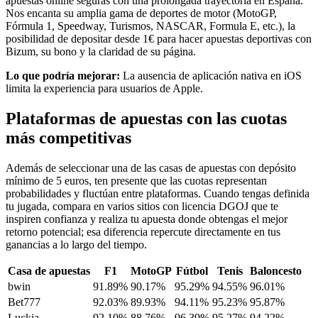
apuestas online seguras con una prolongada trayectoria en España.
Nos encanta su amplia gama de deportes de motor (MotoGP,
Fórmula 1, Speedway, Turismos, NASCAR, Formula E, etc.), la
posibilidad de depositar desde 1€ para hacer apuestas deportivas con
Bizum, su bono y la claridad de su página.
Lo que podría mejorar:
La ausencia de aplicación nativa en iOS
limita la experiencia para usuarios de Apple.
Plataformas de apuestas con las cuotas
más competitivas
Además de seleccionar una de las casas de apuestas con depósito
mínimo de 5 euros, ten presente que las cuotas representan
probabilidades y fluctúan entre plataformas. Cuando tengas definida
tu jugada, compara en varios sitios con licencia DGOJ que te
inspiren confianza y realiza tu apuesta donde obtengas el mejor
retorno potencial; esa diferencia repercute directamente en tus
ganancias a lo largo del tiempo.
Casa de apuestas
F1
MotoGP
Fútbol
Tenis
Baloncesto
bwin
91.89%
90.17%
95.29%
94.55%
96.01%
Bet777
92.03%
89.93%
94.11%
95.23%
95.87%
Luckia
92.10%
88.76%
96.39%
95.27%
94.22%