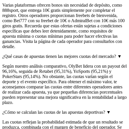
Varias plataformas ofrecen bonos sin necesidad de depósito, como
888sport, que entrega 10€ gratis simplemente por completar el
registro. Otros operadores proporcionan freebets de bienvenida,
como Bet777 con su freebet de 10€ o AdmiralBet con 10€ más 100
giros gratis. Recuerda que estas ofertas están sujetas a condiciones
específicas que debes leer detenidamente, como requisitos de
apuesta mínima o cuotas mínimas para poder hacer efectivas las
ganancias. Visita la página de cada operador para consultarlos con
detalle.
¿Qué casas de apuestas tienen las mejores cuotas del mercado?
▼
Según nuestro análisis comparativo, OlyBet lidera con un payout del
96,16%, seguida de Retabet (95,31%), YoSports (95,21%) y
PokerStars (95,14%). No obstante, las cuotas varían según el
deporte y el evento específico. Para obtener el máximo valor, te
aconsejamos comparar las cuotas entre diferentes operadores antes
de realizar cada apuesta, ya que pequeñas diferencias porcentuales
pueden representar una mejora significativa en la rentabilidad a largo
plazo.
¿Cómo se calculan las cuotas de las apuestas deportivas?
▼
Las cuotas reflejan la probabilidad estimada de que un resultado se
produzca, combinada con el margen de beneficio del operador. Se