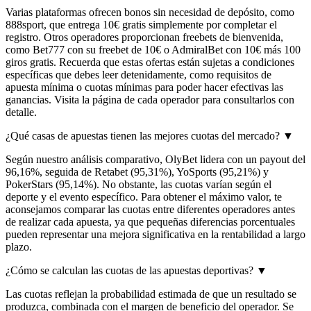
Varias plataformas ofrecen bonos sin necesidad de depósito, como
888sport, que entrega 10€ gratis simplemente por completar el
registro. Otros operadores proporcionan freebets de bienvenida,
como Bet777 con su freebet de 10€ o AdmiralBet con 10€ más 100
giros gratis. Recuerda que estas ofertas están sujetas a condiciones
específicas que debes leer detenidamente, como requisitos de
apuesta mínima o cuotas mínimas para poder hacer efectivas las
ganancias. Visita la página de cada operador para consultarlos con
detalle.
¿Qué casas de apuestas tienen las mejores cuotas del mercado?
▼
Según nuestro análisis comparativo, OlyBet lidera con un payout del
96,16%, seguida de Retabet (95,31%), YoSports (95,21%) y
PokerStars (95,14%). No obstante, las cuotas varían según el
deporte y el evento específico. Para obtener el máximo valor, te
aconsejamos comparar las cuotas entre diferentes operadores antes
de realizar cada apuesta, ya que pequeñas diferencias porcentuales
pueden representar una mejora significativa en la rentabilidad a largo
plazo.
¿Cómo se calculan las cuotas de las apuestas deportivas?
▼
Las cuotas reflejan la probabilidad estimada de que un resultado se
produzca, combinada con el margen de beneficio del operador. Se