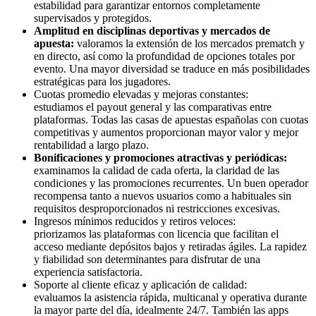
estabilidad para garantizar entornos completamente
supervisados y protegidos.
Amplitud en disciplinas deportivas y mercados de
apuesta:
valoramos la extensión de los mercados prematch y
en directo, así como la profundidad de opciones totales por
evento. Una mayor diversidad se traduce en más posibilidades
estratégicas para los jugadores.
Cuotas promedio elevadas y mejoras constantes:
estudiamos el payout general y las comparativas entre
plataformas. Todas las casas de apuestas españolas con cuotas
competitivas y aumentos proporcionan mayor valor y mejor
rentabilidad a largo plazo.
Bonificaciones y promociones atractivas y periódicas:
examinamos la calidad de cada oferta, la claridad de las
condiciones y las promociones recurrentes. Un buen operador
recompensa tanto a nuevos usuarios como a habituales sin
requisitos desproporcionados ni restricciones excesivas.
Ingresos mínimos reducidos y retiros veloces:
priorizamos las plataformas con licencia que facilitan el
acceso mediante depósitos bajos y retiradas ágiles. La rapidez
y fiabilidad son determinantes para disfrutar de una
experiencia satisfactoria.
Soporte al cliente eficaz y aplicación de calidad:
evaluamos la asistencia rápida, multicanal y operativa durante
la mayor parte del día, idealmente 24/7. También las apps