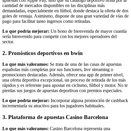
apuestas con Apple Pay, sino que su catálogo deportivo brilla por la
cantidad de mercados disponibles en las disciplinas más
demandadas, especialmente en fútbol, donde destaca la oferta de dos
goles de ventaja. Asimismo, dispone de una gran variedad de vías de
pago para facilitar tanto ingresos como retiradas.
Lo que podría mejorar:
Un bono de bienvenida de mayor cuantía
sería bienvenido para competir con los mejores operadores del
sector.
2. Pronósticos deportivos en bwin
Lo que más valoramos:
Se trata de una de las casas de apuestas
españolas más completas por sus funciones, live streaming o
promociones destacadas. Además, ofrece una app de primer nivel,
una oferta deportiva excepcional, un proceso de retirada de los más
rápidos y es referente para apostar en ciclismo, fútbol y motor. No te
pierdas sus juegos de apuestas deportivas con premios especiales.
Lo que podría mejorar:
Incorporar alguna promoción de cashback
incrementaría su atractivo para los jugadores habituales.
3. Plataforma de apuestas Casino Barcelona
Lo que más valoramos:
Casino Barcelona representa una