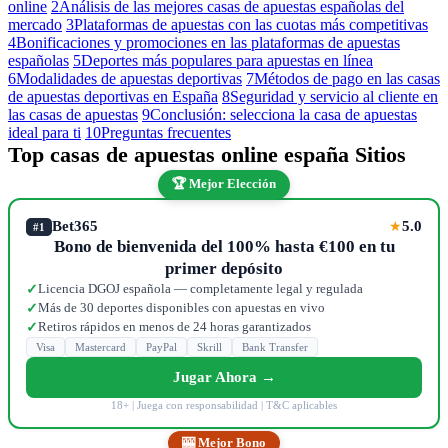
online
2
Análisis de las mejores casas de apuestas españolas del
mercado
3
Plataformas de apuestas con las cuotas más competitivas
4
Bonificaciones y promociones en las plataformas de apuestas
españolas
5
Deportes más populares para apuestas en línea
6
Modalidades de apuestas deportivas
7
Métodos de pago en las casas
de apuestas deportivas en España
8
Seguridad y servicio al cliente en
las casas de apuestas
9
Conclusión: selecciona la casa de apuestas
ideal para ti
10
Preguntas frecuentes
Top casas de apuestas online españa Sitios
🏆 Mejor Elección
Bet365
5.0
★
#1
Bono de bienvenida del 100% hasta €100 en tu
primer depósito
Licencia DGOJ española — completamente legal y regulada
✓
Más de 30 deportes disponibles con apuestas en vivo
✓
Retiros rápidos en menos de 24 horas garantizados
✓
Visa
Mastercard
PayPal
Skrill
Bank Transfer
Jugar Ahora →
18+ | Juega con responsabilidad | T&C aplicables
🎰 Mejor Bono