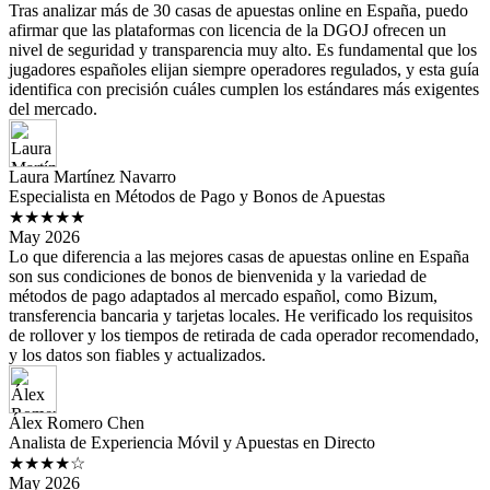
Tras analizar más de 30 casas de apuestas online en España, puedo
afirmar que las plataformas con licencia de la DGOJ ofrecen un
nivel de seguridad y transparencia muy alto. Es fundamental que los
jugadores españoles elijan siempre operadores regulados, y esta guía
identifica con precisión cuáles cumplen los estándares más exigentes
del mercado.
Laura Martínez Navarro
Especialista en Métodos de Pago y Bonos de Apuestas
★★★★★
May 2026
Lo que diferencia a las mejores casas de apuestas online en España
son sus condiciones de bonos de bienvenida y la variedad de
métodos de pago adaptados al mercado español, como Bizum,
transferencia bancaria y tarjetas locales. He verificado los requisitos
de rollover y los tiempos de retirada de cada operador recomendado,
y los datos son fiables y actualizados.
Álex Romero Chen
Analista de Experiencia Móvil y Apuestas en Directo
★★★★☆
May 2026