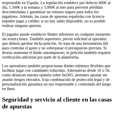
responsable en España. La legislación establece por defecto 600€ al
día, 1.500€ a la semana y 3.000€ al mes para prevenir pérdidas
descontroladas y garantizar un entorno seguro para todos los
jugadores. Además, las casas de apuestas españolas con licencia
impiden jugar a crédito: si no hay saldo disponible, no es posible
realizar ninguna apuesta.
El jugador puede establecer límites inferiores en cualquier momento
sin restricciones. También superiores, previa solicitud al operador,
que deberá aprobar dicha petición. Se trata de una herramienta útil
para controlar el gasto y no sobrepasar el presupuesto previsto. Si
deseas aumentar el límite autoimpuesto, la petición también requiere
verificación adicional por parte de la plataforma.
Los operadores también proporcionan límites mínimos flexibles que
facilitan jugar con cantidades reducidas. Alternativas desde 1€ o 5€,
como destacan nuestra opinión sobre bet365, permiten apostar sin
asumir riesgos elevados. Esta combinación de protección legal y de
personalización garantiza un uso responsable y controlado del juego
en línea.
Seguridad y servicio al cliente en las casas
de apuestas