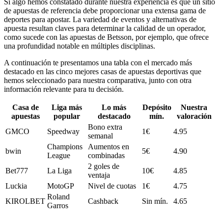
Si algo hemos constatado durante nuestra experiencia es que un sitio
de apuestas de referencia debe proporcionar una extensa gama de
deportes para apostar. La variedad de eventos y alternativas de
apuesta resultan claves para determinar la calidad de un operador,
como sucede con las apuestas de Betsson, por ejemplo, que ofrece
una profundidad notable en múltiples disciplinas.
A continuación te presentamos una tabla con el mercado más
destacado en las cinco mejores casas de apuestas deportivas que
hemos seleccionado para nuestra comparativa, junto con otra
información relevante para tu decisión.
Casa de
Liga más
Lo más
Depósito
Nuestra
apuestas
popular
destacado
mín.
valoración
Bono extra
GMCO
Speedway
1€
4.95
semanal
Champions
Aumentos en
bwin
5€
4.90
League
combinadas
2 goles de
Bet777
La Liga
10€
4.85
ventaja
Luckia
MotoGP
Nivel de cuotas
1€
4.75
Roland
KIROLBET
Cashback
Sin mín.
4.65
Garros