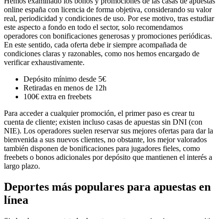
Hemos examinado los bonos y promociones de las casas de apuestas
online españa con licencia de forma objetiva, considerando su valor
real, periodicidad y condiciones de uso. Por ese motivo, tras estudiar
este aspecto a fondo en todo el sector, solo recomendamos
operadores con bonificaciones generosas y promociones periódicas.
En este sentido, cada oferta debe ir siempre acompañada de
condiciones claras y razonables, como nos hemos encargado de
verificar exhaustivamente.
Depósito mínimo desde 5€
Retiradas en menos de 12h
100€ extra en freebets
Para acceder a cualquier promoción, el primer paso es crear tu
cuenta de cliente; existen incluso casas de apuestas sin DNI (con
NIE). Los operadores suelen reservar sus mejores ofertas para dar la
bienvenida a sus nuevos clientes, no obstante, los mejor valorados
también disponen de bonificaciones para jugadores fieles, como
freebets o bonos adicionales por depósito que mantienen el interés a
largo plazo.
Deportes más populares para apuestas en
línea