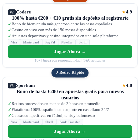
Codere
4.9
★
#2
100% hasta €200 + €10 gratis sin depósito al registrarte
Bono de bienvenida más generoso entre las casas españolas
✓
Casino en vivo con más de 150 mesas disponibles
✓
Apuestas deportivas y casino integrados en una sola plataforma
✓
Visa
Mastercard
PayPal
Neteller
Skrill
Jugar Ahora →
18+ | Juega con responsabilidad | T&C aplicables
⚡ Retiro Rápido
Sportium
4.8
★
#3
Bono de hasta €200 en apuestas gratis para nuevos
usuarios
Retiros procesados en menos de 2 horas en promedio
✓
Plataforma 100% española con soporte en castellano 24/7
✓
Cuotas competitivas en fútbol, tenis y baloncesto
✓
Visa
Mastercard
Skrill
Bank Transfer
Jugar Ahora →
18+ | Juega con responsabilidad | T&C aplicables