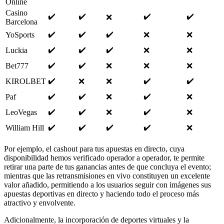
Online
Casino
✔️
✔️
✔️
✔️
❌
Barcelona
✔️
✔️
✔️
YoSports
❌
❌
✔️
✔️
✔️
Luckia
❌
❌
✔️
✔️
Bet777
❌
❌
❌
✔️
✔️
✔️
KIROLBET
❌
❌
✔️
✔️
✔️
Paf
❌
❌
✔️
✔️
✔️
LeoVegas
❌
❌
✔️
✔️
✔️
✔️
William Hill
❌
Por ejemplo, el cashout para tus apuestas en directo, cuya
disponibilidad hemos verificado operador a operador, te permite
retirar una parte de tus ganancias antes de que concluya el evento;
mientras que las retransmisiones en vivo constituyen un excelente
valor añadido, permitiendo a los usuarios seguir con imágenes sus
apuestas deportivas en directo y haciendo todo el proceso más
atractivo y envolvente.
Adicionalmente, la incorporación de deportes virtuales y la