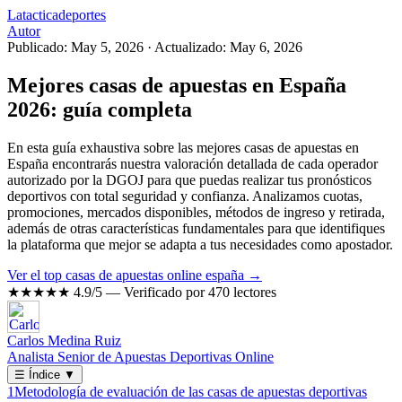
Latacticadeportes
Autor
Publicado: May 5, 2026
·
Actualizado: May 6, 2026
Mejores casas de apuestas en España
2026: guía completa
En esta guía exhaustiva sobre las mejores casas de apuestas en
España encontrarás nuestra valoración detallada de cada operador
autorizado por la DGOJ para que puedas realizar tus pronósticos
deportivos con total seguridad y confianza. Analizamos cuotas,
promociones, mercados disponibles, métodos de ingreso y retirada,
además de otras características fundamentales para que identifiques
la plataforma que mejor se adapta a tus necesidades como apostador.
Ver el top casas de apuestas online españa →
★★★★★
4.9/5 — Verificado por 470 lectores
Carlos Medina Ruiz
Analista Senior de Apuestas Deportivas Online
☰
Índice
▼
1
Metodología de evaluación de las casas de apuestas deportivas