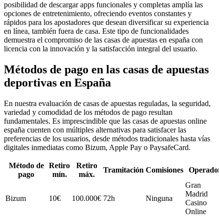
posibilidad de descargar apps funcionales y completas amplía las
opciones de entretenimiento, ofreciendo eventos constantes y
rápidos para los apostadores que desean diversificar su experiencia
en línea, también fuera de casa. Este tipo de funcionalidades
demuestra el compromiso de las casas de apuestas en españa con
licencia con la innovación y la satisfacción integral del usuario.
Métodos de pago en las casas de apuestas
deportivas en España
En nuestra evaluación de casas de apuestas reguladas, la seguridad,
variedad y comodidad de los métodos de pago resultan
fundamentales. Es imprescindible que las casas de apuestas online
españa cuenten con múltiples alternativas para satisfacer las
preferencias de los usuarios, desde métodos tradicionales hasta vías
digitales inmediatas como Bizum, Apple Pay o PaysafeCard.
Método de
Retiro
Retiro
Tramitación
Comisiones
Operado
pago
mín.
máx.
Gran
Madrid
Bizum
10€
100.000€
72h
Ninguna
Casino
Online