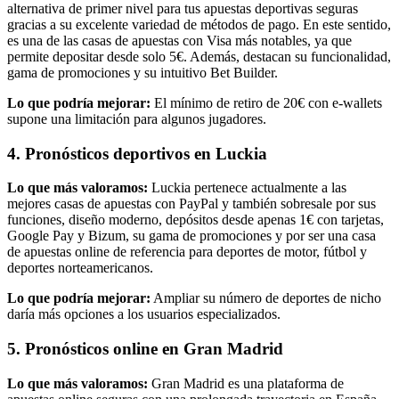
alternativa de primer nivel para tus apuestas deportivas seguras
gracias a su excelente variedad de métodos de pago. En este sentido,
es una de las casas de apuestas con Visa más notables, ya que
permite depositar desde solo 5€. Además, destacan su funcionalidad,
gama de promociones y su intuitivo Bet Builder.
Lo que podría mejorar:
El mínimo de retiro de 20€ con e-wallets
supone una limitación para algunos jugadores.
4. Pronósticos deportivos en Luckia
Lo que más valoramos:
Luckia pertenece actualmente a las
mejores casas de apuestas con PayPal y también sobresale por sus
funciones, diseño moderno, depósitos desde apenas 1€ con tarjetas,
Google Pay y Bizum, su gama de promociones y por ser una casa
de apuestas online de referencia para deportes de motor, fútbol y
deportes norteamericanos.
Lo que podría mejorar:
Ampliar su número de deportes de nicho
daría más opciones a los usuarios especializados.
5. Pronósticos online en Gran Madrid
Lo que más valoramos:
Gran Madrid es una plataforma de