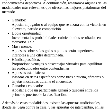
conocimientos deportivos. A continuación, resaltamos algunas de las
modalidades más relevantes que ofrecen las mejores plataformas del
mercado.
Ganador:
Apostar al jugador o al equipo que se alzará con la victoria en
el evento, partido o competición.
Doble oportunidad:
Incrementa las probabilidades cubriendo dos resultados en
mercados 1X2.
Más / menos:
Apuestas sobre si los goles o puntos serán superiores o
inferiores a una cifra determinada.
Hándicap asiático:
Proporciona ventajas o desventajas virtuales para equilibrar
las probabilidades entre contendientes.
Apuestas estadísticas:
Basadas en datos específicos como tiros a puerta, córneres o
tarjetas mostradas durante el encuentro.
Ganador / colocado:
Apostar a que un participante ganará o quedará entre los
primeros puestos de la clasificación.
Además de estas modalidades, existen las apuestas tradicionales,
donde se juega contra la casa, y las apuestas de intercambio, en las