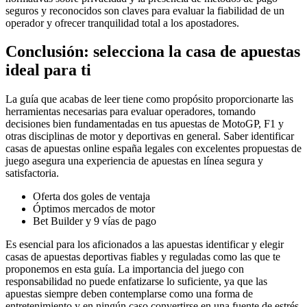
seguros y reconocidos son claves para evaluar la fiabilidad de un
operador y ofrecer tranquilidad total a los apostadores.
Conclusión: selecciona la casa de apuestas
ideal para ti
La guía que acabas de leer tiene como propósito proporcionarte las
herramientas necesarias para evaluar operadores, tomando
decisiones bien fundamentadas en tus apuestas de MotoGP, F1 y
otras disciplinas de motor y deportivas en general. Saber identificar
casas de apuestas online españa legales con excelentes propuestas de
juego asegura una experiencia de apuestas en línea segura y
satisfactoria.
Oferta dos goles de ventaja
Óptimos mercados de motor
Bet Builder y 9 vías de pago
Es esencial para los aficionados a las apuestas identificar y elegir
casas de apuestas deportivas fiables y reguladas como las que te
proponemos en esta guía. La importancia del juego con
responsabilidad no puede enfatizarse lo suficiente, ya que las
apuestas siempre deben contemplarse como una forma de
entretenimiento y en ningún caso convertirse en una fuente de estrés