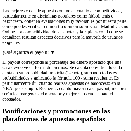
Las mejores casas de apuestas online en cuanto a competitividad,
particularmente en disciplinas populares como fútbol, tenis o
baloncesto, obtienen evaluaciones muy favorables por nuestra parte,
como puedes verificar en nuestra opinión sobre Gran Madrid Casino
Online. La competitividad de las cuotas y la rapidez con la que se
actualizan resultan aspectos decisivos para la mayoría de usuarios
exigentes.
¿Qué significa el payout?
▼
El payout corresponde al porcentaje del dinero apostado que una
casa devuelve en forma de premios. Se calcula convirtiendo cada
cuota en su probabilidad implícita (1/cuota), sumando todas esas
probabilidades y aplicando la fórmula 100 / suma resultante. Es
particularmente útil cuando realizas apuestas de baloncesto en la
NBA, por ejemplo. Recuerda: cuanto mayor sea el payout, menores
serán los márgenes del operador y mejores las cuotas para el
apostador.
Bonificaciones y promociones en las
plataformas de apuestas españolas