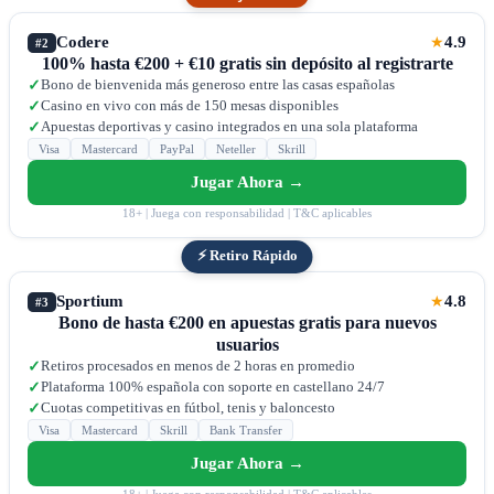
Codere
4.9
★
#2
100% hasta €200 + €10 gratis sin depósito al registrarte
Bono de bienvenida más generoso entre las casas españolas
✓
Casino en vivo con más de 150 mesas disponibles
✓
Apuestas deportivas y casino integrados en una sola plataforma
✓
Visa
Mastercard
PayPal
Neteller
Skrill
Jugar Ahora →
18+ | Juega con responsabilidad | T&C aplicables
⚡ Retiro Rápido
Sportium
4.8
★
#3
Bono de hasta €200 en apuestas gratis para nuevos
usuarios
Retiros procesados en menos de 2 horas en promedio
✓
Plataforma 100% española con soporte en castellano 24/7
✓
Cuotas competitivas en fútbol, tenis y baloncesto
✓
Visa
Mastercard
Skrill
Bank Transfer
Jugar Ahora →
18+ | Juega con responsabilidad | T&C aplicables