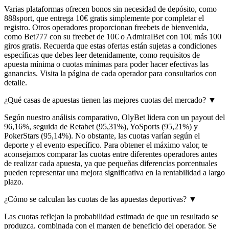
Varias plataformas ofrecen bonos sin necesidad de depósito, como
888sport, que entrega 10€ gratis simplemente por completar el
registro. Otros operadores proporcionan freebets de bienvenida,
como Bet777 con su freebet de 10€ o AdmiralBet con 10€ más 100
giros gratis. Recuerda que estas ofertas están sujetas a condiciones
específicas que debes leer detenidamente, como requisitos de
apuesta mínima o cuotas mínimas para poder hacer efectivas las
ganancias. Visita la página de cada operador para consultarlos con
detalle.
¿Qué casas de apuestas tienen las mejores cuotas del mercado?
▼
Según nuestro análisis comparativo, OlyBet lidera con un payout del
96,16%, seguida de Retabet (95,31%), YoSports (95,21%) y
PokerStars (95,14%). No obstante, las cuotas varían según el
deporte y el evento específico. Para obtener el máximo valor, te
aconsejamos comparar las cuotas entre diferentes operadores antes
de realizar cada apuesta, ya que pequeñas diferencias porcentuales
pueden representar una mejora significativa en la rentabilidad a largo
plazo.
¿Cómo se calculan las cuotas de las apuestas deportivas?
▼
Las cuotas reflejan la probabilidad estimada de que un resultado se
produzca, combinada con el margen de beneficio del operador. Se