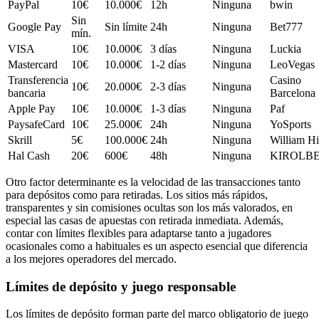
PayPal
10€
10.000€
12h
Ninguna
bwin
Sin
Google Pay
Sin límite
24h
Ninguna
Bet777
mín.
VISA
10€
10.000€
3 días
Ninguna
Luckia
Mastercard
10€
10.000€
1-2 días
Ninguna
LeoVegas
Transferencia
Casino
10€
20.000€
2-3 días
Ninguna
bancaria
Barcelona
Apple Pay
10€
10.000€
1-3 días
Ninguna
Paf
PaysafeCard
10€
25.000€
24h
Ninguna
YoSports
Skrill
5€
100.000€
24h
Ninguna
William Hi
Hal Cash
20€
600€
48h
Ninguna
KIROLB
Otro factor determinante es la velocidad de las transacciones tanto
para depósitos como para retiradas. Los sitios más rápidos,
transparentes y sin comisiones ocultas son los más valorados, en
especial las casas de apuestas con retirada inmediata. Además,
contar con límites flexibles para adaptarse tanto a jugadores
ocasionales como a habituales es un aspecto esencial que diferencia
a los mejores operadores del mercado.
Límites de depósito y juego responsable
Los límites de depósito forman parte del marco obligatorio de juego