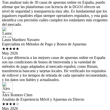
Tras analizar más de 30 casas de apuestas online en España, puedo
afirmar que las plataformas con licencia de la DGOJ ofrecen un
nivel de seguridad y transparencia muy alto. Es fundamental que los
jugadores españoles elijan siempre operadores regulados, y esta guía
identifica con precisión cuáles cumplen los estándares más exigentes
del mercado.
Laura Martínez Navarro
Especialista en Métodos de Pago y Bonos de Apuestas
★★★★★
May 2026
Lo que diferencia a las mejores casas de apuestas online en España
son sus condiciones de bonos de bienvenida y la variedad de
métodos de pago adaptados al mercado español, como Bizum,
transferencia bancaria y tarjetas locales. He verificado los requisitos
de rollover y los tiempos de retirada de cada operador recomendado,
y los datos son fiables y actualizados.
Álex Romero Chen
Analista de Experiencia Móvil y Apuestas en Directo
★★★★☆
May 2026