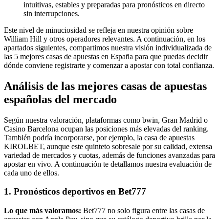
intuitivas, estables y preparadas para pronósticos en directo
sin interrupciones.
Este nivel de minuciosidad se refleja en nuestra opinión sobre
William Hill y otros operadores relevantes. A continuación, en los
apartados siguientes, compartimos nuestra visión individualizada de
las 5 mejores casas de apuestas en España para que puedas decidir
dónde conviene registrarte y comenzar a apostar con total confianza.
Análisis de las mejores casas de apuestas
españolas del mercado
Según nuestra valoración, plataformas como bwin, Gran Madrid o
Casino Barcelona ocupan las posiciones más elevadas del ranking.
También podría incorporarse, por ejemplo, la casa de apuestas
KIROLBET, aunque este quinteto sobresale por su calidad, extensa
variedad de mercados y cuotas, además de funciones avanzadas para
apostar en vivo. A continuación te detallamos nuestra evaluación de
cada uno de ellos.
1. Pronósticos deportivos en Bet777
Lo que más valoramos:
Bet777 no solo figura entre las casas de