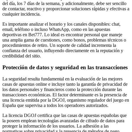
del día, los 7 días de la semana, y adicionalmente, debe ser sencillo
de contactar, reactivo y proporcionar soluciones rápidas y efectivas a
cualquier incidencia.
Es importante analizar el horario y los canales disponibles: chat,
email, teléfono o incluso WhatsApp, como en las apuestas
deportivas en Bet777. Lo ideal es encontrar personal que maneje
una amplia gama de cuestiones, como bonos, problemas técnicos o
procedimientos de retiro. Un soporte de calidad incrementa la
confianza del usuario, influyendo directamente en la reputación y
credibilidad del sitio.
Protección de datos y seguridad en las transacciones
La seguridad resulta fundamental en la evaluación de las mejores
casas de apuestas online e incluye tanto la garantía de privacidad de
los datos personales y financieros como la protección durante las
transacciones económicas. El factor determinante es la presencia de
una licencia emitida por la DGOJ, organismo regulador del juego en
España que supervisa a todos los operadores autorizados.
La licencia DGOJ certifica que las casas de apuestas españolas que
la poseen emplean tecnologías avanzadas de cifrado de datos para
proteger la información de los usuarios. La adhesión a las
normativas sobre privacidad y la presencia de métodos de pago