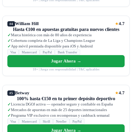
William Hill
4.7
★
#4
Hasta €100 en apuestas gratuitas para nuevos clientes
Marca histórica con más de 80 años de experiencia
✓
Cobertura completa de La Liga y Champions League
✓
App móvil premiada disponible para iOS y Android
✓
Visa
Mastercard
PayPal
Bank Transfer
Jugar Ahora →
18+ | Juega con responsabilidad | T&C aplicables
Betway
4.7
★
#5
100% hasta €150 en tu primer depósito deportivo
Licencia DGOJ activa — operador seguro y confiable en España
✓
Mercados de apuestas en más de 25 deportes internacionales
✓
Programa VIP exclusivo con recompensas y cashback semanal
✓
Visa
Mastercard
Skrill
Neteller
PayPal
Jugar Ahora →