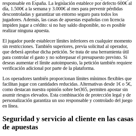
responsable en España. La legislación establece por defecto 600€ al
día, 1.500€ a la semana y 3.000€ al mes para prevenir pérdidas
descontroladas y garantizar un entorno seguro para todos los
jugadores. Además, las casas de apuestas españolas con licencia
impiden jugar a crédito: si no hay saldo disponible, no es posible
realizar ninguna apuesta.
El jugador puede establecer límites inferiores en cualquier momento
sin restricciones. También superiores, previa solicitud al operador,
que deberá aprobar dicha petición. Se trata de una herramienta útil
para controlar el gasto y no sobrepasar el presupuesto previsto. Si
deseas aumentar el límite autoimpuesto, la petición también requiere
verificación adicional por parte de la plataforma.
Los operadores también proporcionan límites mínimos flexibles que
facilitan jugar con cantidades reducidas. Alternativas desde 1€ o 5€,
como destacan nuestra opinión sobre bet365, permiten apostar sin
asumir riesgos elevados. Esta combinación de protección legal y de
personalización garantiza un uso responsable y controlado del juego
en línea.
Seguridad y servicio al cliente en las casas
de apuestas