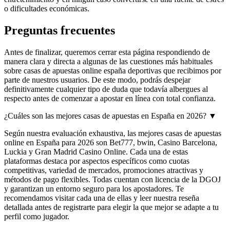
o dificultades económicas.
Preguntas frecuentes
Antes de finalizar, queremos cerrar esta página respondiendo de
manera clara y directa a algunas de las cuestiones más habituales
sobre casas de apuestas online españa deportivas que recibimos por
parte de nuestros usuarios. De este modo, podrás despejar
definitivamente cualquier tipo de duda que todavía albergues al
respecto antes de comenzar a apostar en línea con total confianza.
¿Cuáles son las mejores casas de apuestas en España en 2026?
▼
Según nuestra evaluación exhaustiva, las mejores casas de apuestas
online en España para 2026 son Bet777, bwin, Casino Barcelona,
Luckia y Gran Madrid Casino Online. Cada una de estas
plataformas destaca por aspectos específicos como cuotas
competitivas, variedad de mercados, promociones atractivas y
métodos de pago flexibles. Todas cuentan con licencia de la DGOJ
y garantizan un entorno seguro para los apostadores. Te
recomendamos visitar cada una de ellas y leer nuestra reseña
detallada antes de registrarte para elegir la que mejor se adapte a tu
perfil como jugador.