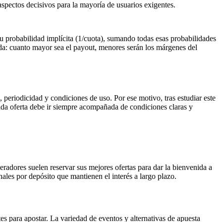
aspectos decisivos para la mayoría de usuarios exigentes.
u probabilidad implícita (1/cuota), sumando todas esas probabilidades
rda: cuanto mayor sea el payout, menores serán los márgenes del
periodicidad y condiciones de uso. Por ese motivo, tras estudiar este
ada oferta debe ir siempre acompañada de condiciones claras y
eradores suelen reservar sus mejores ofertas para dar la bienvenida a
ales por depósito que mantienen el interés a largo plazo.
s para apostar. La variedad de eventos y alternativas de apuesta