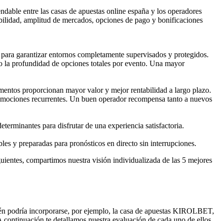
ndable entre las casas de apuestas online españa y los operadores
abilidad, amplitud de mercados, opciones de pago y bonificaciones
d para garantizar entornos completamente supervisados y protegidos.
o la profundidad de opciones totales por evento. Una mayor
umentos proporcionan mayor valor y mejor rentabilidad a largo plazo.
promociones recurrentes. Un buen operador recompensa tanto a nuevos
determinantes para disfrutar de una experiencia satisfactoria.
bles y preparadas para pronósticos en directo sin interrupciones.
guientes, compartimos nuestra visión individualizada de las 5 mejores
én podría incorporarse, por ejemplo, la casa de apuestas KIROLBET,
 continuación te detallamos nuestra evaluación de cada uno de ellos.