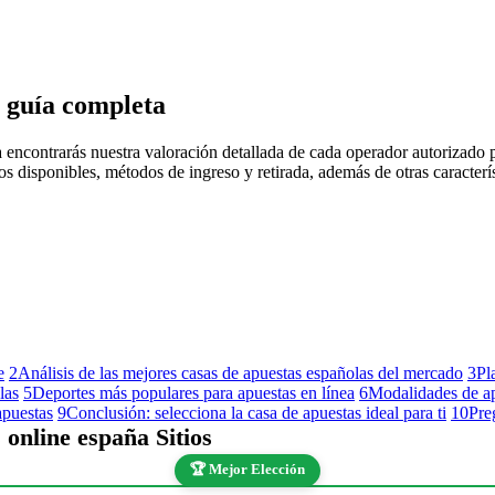
 guía completa
a encontrarás nuestra valoración detallada de cada operador autorizado 
 disponibles, métodos de ingreso y retirada, además de otras caracterís
e
2
Análisis de las mejores casas de apuestas españolas del mercado
3
Pl
las
5
Deportes más populares para apuestas en línea
6
Modalidades de ap
apuestas
9
Conclusión: selecciona la casa de apuestas ideal para ti
10
Pre
 online españa Sitios
🏆 Mejor Elección