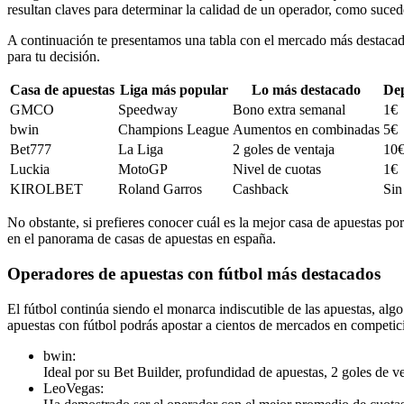
resultan claves para determinar la calidad de un operador, como suced
A continuación te presentamos una tabla con el mercado más destacado
para tu decisión.
Casa de apuestas
Liga más popular
Lo más destacado
Dep
GMCO
Speedway
Bono extra semanal
1€
bwin
Champions League
Aumentos en combinadas
5€
Bet777
La Liga
2 goles de ventaja
10
Luckia
MotoGP
Nivel de cuotas
1€
KIROLBET
Roland Garros
Cashback
Sin
No obstante, si prefieres conocer cuál es la mejor casa de apuestas p
en el panorama de casas de apuestas en españa.
Operadores de apuestas con fútbol más destacados
El fútbol continúa siendo el monarca indiscutible de las apuestas, alg
apuestas con fútbol podrás apostar a cientos de mercados en compet
bwin:
Ideal por su Bet Builder, profundidad de apuestas, 2 goles de 
LeoVegas: