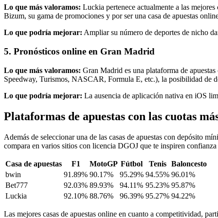
Lo que más valoramos:
Luckia pertenece actualmente a las mejores 
Bizum, su gama de promociones y por ser una casa de apuestas online 
Lo que podría mejorar:
Ampliar su número de deportes de nicho darí
5. Pronósticos online en Gran Madrid
Lo que más valoramos:
Gran Madrid es una plataforma de apuestas 
Speedway, Turismos, NASCAR, Formula E, etc.), la posibilidad de dep
Lo que podría mejorar:
La ausencia de aplicación nativa en iOS limi
Plataformas de apuestas con las cuotas má
Además de seleccionar una de las casas de apuestas con depósito mínim
compara en varios sitios con licencia DGOJ que te inspiren confianza y
Casa de apuestas
F1
MotoGP
Fútbol
Tenis
Baloncesto
bwin
91.89%
90.17%
95.29%
94.55%
96.01%
Bet777
92.03%
89.93%
94.11%
95.23%
95.87%
Luckia
92.10%
88.76%
96.39%
95.27%
94.22%
Las mejores casas de apuestas online en cuanto a competitividad, part