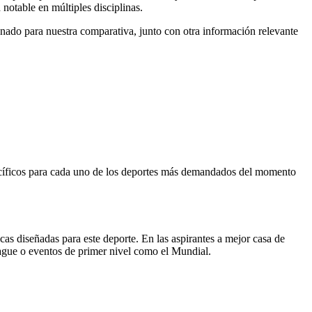
notable en múltiples disciplinas.
nado para nuestra comparativa, junto con otra información relevante
specíficos para cada uno de los deportes más demandados del momento
cas diseñadas para este deporte. En las aspirantes a mejor casa de
ague o eventos de primer nivel como el Mundial.