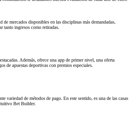
dad de mercados disponibles en las disciplinas más demandadas,
ar tanto ingresos como retiradas.
estacadas. Además, ofrece una app de primer nivel, una oferta
egos de apuestas deportivas con premios especiales.
ente variedad de métodos de pago. En este sentido, es una de las casas
uitivo Bet Builder.