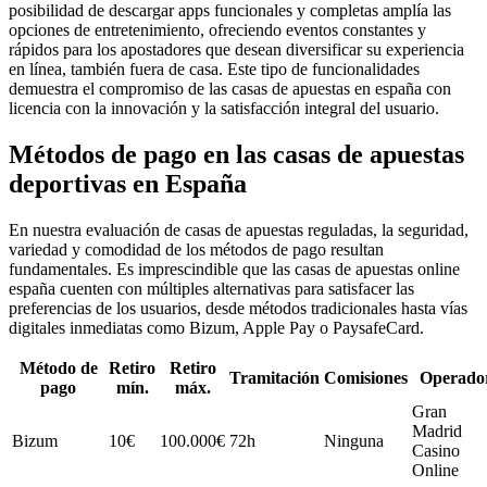
posibilidad de descargar apps funcionales y completas amplía las
opciones de entretenimiento, ofreciendo eventos constantes y
rápidos para los apostadores que desean diversificar su experiencia
en línea, también fuera de casa. Este tipo de funcionalidades
demuestra el compromiso de las casas de apuestas en españa con
licencia con la innovación y la satisfacción integral del usuario.
Métodos de pago en las casas de apuestas
deportivas en España
En nuestra evaluación de casas de apuestas reguladas, la seguridad,
variedad y comodidad de los métodos de pago resultan
fundamentales. Es imprescindible que las casas de apuestas online
españa cuenten con múltiples alternativas para satisfacer las
preferencias de los usuarios, desde métodos tradicionales hasta vías
digitales inmediatas como Bizum, Apple Pay o PaysafeCard.
Método de
Retiro
Retiro
Tramitación
Comisiones
Operado
pago
mín.
máx.
Gran
Madrid
Bizum
10€
100.000€
72h
Ninguna
Casino
Online