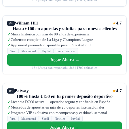
William Hill
4.7
★
#4
Hasta €100 en apuestas gratuitas para nuevos clientes
Marca histórica con más de 80 años de experiencia
✓
Cobertura completa de La Liga y Champions League
✓
App móvil premiada disponible para iOS y Android
✓
Visa
Mastercard
PayPal
Bank Transfer
Jugar Ahora →
18+ | Juega con responsabilidad | T&C aplicables
Betway
4.7
★
#5
100% hasta €150 en tu primer depósito deportivo
Licencia DGOJ activa — operador seguro y confiable en España
✓
Mercados de apuestas en más de 25 deportes internacionales
✓
Programa VIP exclusivo con recompensas y cashback semanal
✓
Visa
Mastercard
Skrill
Neteller
PayPal
Jugar Ahora →