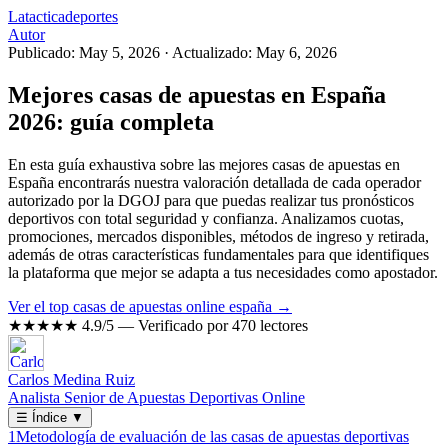
Latacticadeportes
Autor
Publicado: May 5, 2026
·
Actualizado: May 6, 2026
Mejores casas de apuestas en España
2026: guía completa
En esta guía exhaustiva sobre las mejores casas de apuestas en
España encontrarás nuestra valoración detallada de cada operador
autorizado por la DGOJ para que puedas realizar tus pronósticos
deportivos con total seguridad y confianza. Analizamos cuotas,
promociones, mercados disponibles, métodos de ingreso y retirada,
además de otras características fundamentales para que identifiques
la plataforma que mejor se adapta a tus necesidades como apostador.
Ver el top casas de apuestas online españa →
★★★★★
4.9/5 — Verificado por 470 lectores
Carlos Medina Ruiz
Analista Senior de Apuestas Deportivas Online
☰
Índice
▼
1
Metodología de evaluación de las casas de apuestas deportivas