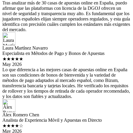
Tras analizar más de 30 casas de apuestas online en España, puedo
afirmar que las plataformas con licencia de la DGOJ ofrecen un
nivel de seguridad y transparencia muy alto. Es fundamental que los
jugadores españoles elijan siempre operadores regulados, y esta guía
identifica con precisión cuáles cumplen los estándares más exigentes
del mercado.
Laura Martínez Navarro
Especialista en Métodos de Pago y Bonos de Apuestas
★★★★★
May 2026
Lo que diferencia a las mejores casas de apuestas online en España
son sus condiciones de bonos de bienvenida y la variedad de
métodos de pago adaptados al mercado español, como Bizum,
transferencia bancaria y tarjetas locales. He verificado los requisitos
de rollover y los tiempos de retirada de cada operador recomendado,
y los datos son fiables y actualizados.
Álex Romero Chen
Analista de Experiencia Móvil y Apuestas en Directo
★★★★☆
May 2026