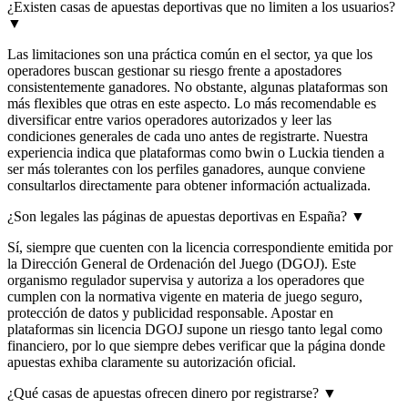
¿Existen casas de apuestas deportivas que no limiten a los usuarios?
▼
Las limitaciones son una práctica común en el sector, ya que los
operadores buscan gestionar su riesgo frente a apostadores
consistentemente ganadores. No obstante, algunas plataformas son
más flexibles que otras en este aspecto. Lo más recomendable es
diversificar entre varios operadores autorizados y leer las
condiciones generales de cada uno antes de registrarte. Nuestra
experiencia indica que plataformas como bwin o Luckia tienden a
ser más tolerantes con los perfiles ganadores, aunque conviene
consultarlos directamente para obtener información actualizada.
¿Son legales las páginas de apuestas deportivas en España?
▼
Sí, siempre que cuenten con la licencia correspondiente emitida por
la Dirección General de Ordenación del Juego (DGOJ). Este
organismo regulador supervisa y autoriza a los operadores que
cumplen con la normativa vigente en materia de juego seguro,
protección de datos y publicidad responsable. Apostar en
plataformas sin licencia DGOJ supone un riesgo tanto legal como
financiero, por lo que siempre debes verificar que la página donde
apuestas exhiba claramente su autorización oficial.
¿Qué casas de apuestas ofrecen dinero por registrarse?
▼