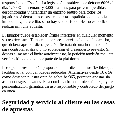
responsable en España. La legislación establece por defecto 600€ al
día, 1.500€ a la semana y 3.000€ al mes para prevenir pérdidas
descontroladas y garantizar un entorno seguro para todos los
jugadores. Además, las casas de apuestas españolas con licencia
impiden jugar a crédito: si no hay saldo disponible, no es posible
realizar ninguna apuesta.
El jugador puede establecer límites inferiores en cualquier momento
sin restricciones. También superiores, previa solicitud al operador,
que deberá aprobar dicha petición. Se trata de una herramienta útil
para controlar el gasto y no sobrepasar el presupuesto previsto. Si
deseas aumentar el límite autoimpuesto, la petición también requiere
verificación adicional por parte de la plataforma.
Los operadores también proporcionan límites mínimos flexibles que
facilitan jugar con cantidades reducidas. Alternativas desde 1€ o 5€,
como destacan nuestra opinión sobre bet365, permiten apostar sin
asumir riesgos elevados. Esta combinación de protección legal y de
personalización garantiza un uso responsable y controlado del juego
en línea.
Seguridad y servicio al cliente en las casas
de apuestas