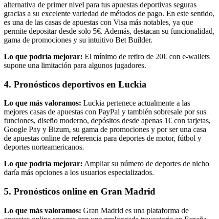
alternativa de primer nivel para tus apuestas deportivas seguras
gracias a su excelente variedad de métodos de pago. En este sentido,
es una de las casas de apuestas con Visa más notables, ya que
permite depositar desde solo 5€. Además, destacan su funcionalidad,
gama de promociones y su intuitivo Bet Builder.
Lo que podría mejorar:
El mínimo de retiro de 20€ con e-wallets
supone una limitación para algunos jugadores.
4. Pronósticos deportivos en Luckia
Lo que más valoramos:
Luckia pertenece actualmente a las
mejores casas de apuestas con PayPal y también sobresale por sus
funciones, diseño moderno, depósitos desde apenas 1€ con tarjetas,
Google Pay y Bizum, su gama de promociones y por ser una casa
de apuestas online de referencia para deportes de motor, fútbol y
deportes norteamericanos.
Lo que podría mejorar:
Ampliar su número de deportes de nicho
daría más opciones a los usuarios especializados.
5. Pronósticos online en Gran Madrid
Lo que más valoramos:
Gran Madrid es una plataforma de