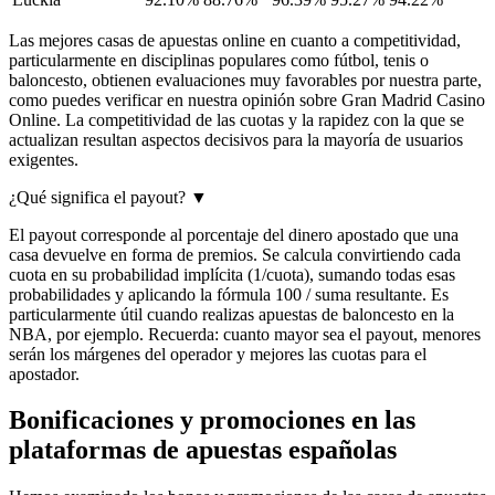
Las mejores casas de apuestas online en cuanto a competitividad,
particularmente en disciplinas populares como fútbol, tenis o
baloncesto, obtienen evaluaciones muy favorables por nuestra parte,
como puedes verificar en nuestra opinión sobre Gran Madrid Casino
Online. La competitividad de las cuotas y la rapidez con la que se
actualizan resultan aspectos decisivos para la mayoría de usuarios
exigentes.
¿Qué significa el payout?
▼
El payout corresponde al porcentaje del dinero apostado que una
casa devuelve en forma de premios. Se calcula convirtiendo cada
cuota en su probabilidad implícita (1/cuota), sumando todas esas
probabilidades y aplicando la fórmula 100 / suma resultante. Es
particularmente útil cuando realizas apuestas de baloncesto en la
NBA, por ejemplo. Recuerda: cuanto mayor sea el payout, menores
serán los márgenes del operador y mejores las cuotas para el
apostador.
Bonificaciones y promociones en las
plataformas de apuestas españolas