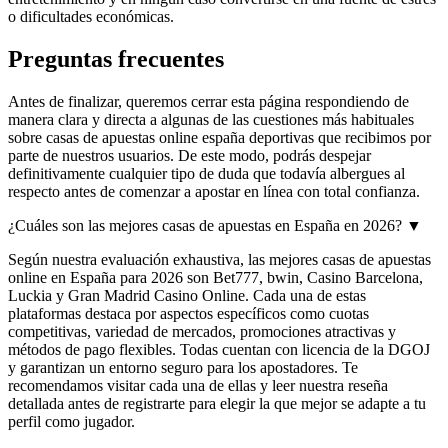
o dificultades económicas.
Preguntas frecuentes
Antes de finalizar, queremos cerrar esta página respondiendo de
manera clara y directa a algunas de las cuestiones más habituales
sobre casas de apuestas online españa deportivas que recibimos por
parte de nuestros usuarios. De este modo, podrás despejar
definitivamente cualquier tipo de duda que todavía albergues al
respecto antes de comenzar a apostar en línea con total confianza.
¿Cuáles son las mejores casas de apuestas en España en 2026?
▼
Según nuestra evaluación exhaustiva, las mejores casas de apuestas
online en España para 2026 son Bet777, bwin, Casino Barcelona,
Luckia y Gran Madrid Casino Online. Cada una de estas
plataformas destaca por aspectos específicos como cuotas
competitivas, variedad de mercados, promociones atractivas y
métodos de pago flexibles. Todas cuentan con licencia de la DGOJ
y garantizan un entorno seguro para los apostadores. Te
recomendamos visitar cada una de ellas y leer nuestra reseña
detallada antes de registrarte para elegir la que mejor se adapte a tu
perfil como jugador.