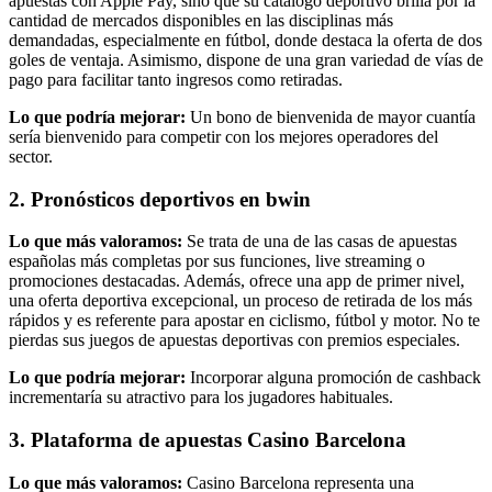
apuestas con Apple Pay, sino que su catálogo deportivo brilla por la
cantidad de mercados disponibles en las disciplinas más
demandadas, especialmente en fútbol, donde destaca la oferta de dos
goles de ventaja. Asimismo, dispone de una gran variedad de vías de
pago para facilitar tanto ingresos como retiradas.
Lo que podría mejorar:
Un bono de bienvenida de mayor cuantía
sería bienvenido para competir con los mejores operadores del
sector.
2. Pronósticos deportivos en bwin
Lo que más valoramos:
Se trata de una de las casas de apuestas
españolas más completas por sus funciones, live streaming o
promociones destacadas. Además, ofrece una app de primer nivel,
una oferta deportiva excepcional, un proceso de retirada de los más
rápidos y es referente para apostar en ciclismo, fútbol y motor. No te
pierdas sus juegos de apuestas deportivas con premios especiales.
Lo que podría mejorar:
Incorporar alguna promoción de cashback
incrementaría su atractivo para los jugadores habituales.
3. Plataforma de apuestas Casino Barcelona
Lo que más valoramos:
Casino Barcelona representa una