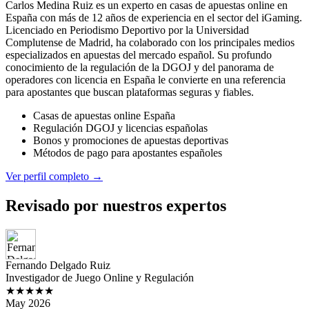
Carlos Medina Ruiz es un experto en casas de apuestas online en
España con más de 12 años de experiencia en el sector del iGaming.
Licenciado en Periodismo Deportivo por la Universidad
Complutense de Madrid, ha colaborado con los principales medios
especializados en apuestas del mercado español. Su profundo
conocimiento de la regulación de la DGOJ y del panorama de
operadores con licencia en España le convierte en una referencia
para apostantes que buscan plataformas seguras y fiables.
Casas de apuestas online España
Regulación DGOJ y licencias españolas
Bonos y promociones de apuestas deportivas
Métodos de pago para apostantes españoles
Ver perfil completo →
Revisado por nuestros expertos
Fernando Delgado Ruiz
Investigador de Juego Online y Regulación
★★★★★
May 2026