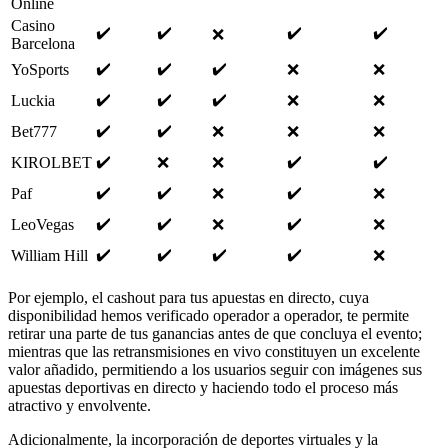
Online
Casino
✔️
✔️
✔️
✔️
❌
Barcelona
✔️
✔️
✔️
YoSports
❌
❌
✔️
✔️
✔️
Luckia
❌
❌
✔️
✔️
Bet777
❌
❌
❌
✔️
✔️
✔️
KIROLBET
❌
❌
✔️
✔️
✔️
Paf
❌
❌
✔️
✔️
✔️
LeoVegas
❌
❌
✔️
✔️
✔️
✔️
William Hill
❌
Por ejemplo, el cashout para tus apuestas en directo, cuya
disponibilidad hemos verificado operador a operador, te permite
retirar una parte de tus ganancias antes de que concluya el evento;
mientras que las retransmisiones en vivo constituyen un excelente
valor añadido, permitiendo a los usuarios seguir con imágenes sus
apuestas deportivas en directo y haciendo todo el proceso más
atractivo y envolvente.
Adicionalmente, la incorporación de deportes virtuales y la