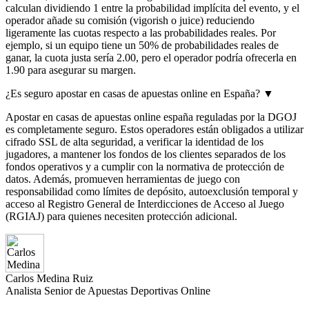
calculan dividiendo 1 entre la probabilidad implícita del evento, y el
operador añade su comisión (vigorish o juice) reduciendo
ligeramente las cuotas respecto a las probabilidades reales. Por
ejemplo, si un equipo tiene un 50% de probabilidades reales de
ganar, la cuota justa sería 2.00, pero el operador podría ofrecerla en
1.90 para asegurar su margen.
¿Es seguro apostar en casas de apuestas online en España?
▼
Apostar en casas de apuestas online españa reguladas por la DGOJ
es completamente seguro. Estos operadores están obligados a utilizar
cifrado SSL de alta seguridad, a verificar la identidad de los
jugadores, a mantener los fondos de los clientes separados de los
fondos operativos y a cumplir con la normativa de protección de
datos. Además, promueven herramientas de juego con
responsabilidad como límites de depósito, autoexclusión temporal y
acceso al Registro General de Interdicciones de Acceso al Juego
(RGIAJ) para quienes necesiten protección adicional.
Carlos Medina Ruiz
Analista Senior de Apuestas Deportivas Online