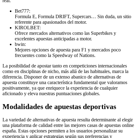
real.
Bet777:
Formula E, Formula DRIFT, Supercars… Sin duda, un sitio
referente para apasionados del motor.
KIROLBET:
Ofrece mercados alternativos como las Superbikes y
excelentes apuestas anticipadas a motor.
bwin:
Mejores opciones de apuesta para F1 y mercados poco
frecuentes como la Speedway of Nations.
La posibilidad de apostar tanto en competiciones internacionales
como en disciplinas de nicho, más allá de las habituales, marca la
diferencia. Disponer de un extenso abanico de alternativas de
apuesta constituye una característica fundamental que valoramos
positivamente, ya que enriquece la experiencia de cualquier
aficionado y eleva nuestras puntuaciones globales.
Modalidades de apuestas deportivas
La variedad de alternativas de apuesta resulta determinante al elegir
una plataforma de calidad entre las mejores casas de apuestas online
españa. Estas opciones permiten a los usuarios personalizar su
experiencia y aplicar estrategias según sus preferencias y