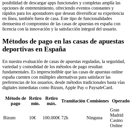
posibilidad de descargar apps funcionales y completas amplía las
opciones de entretenimiento, ofreciendo eventos constantes y
rápidos para los apostadores que desean diversificar su experiencia
en línea, también fuera de casa. Este tipo de funcionalidades
demuestra el compromiso de las casas de apuestas en españa con
licencia con la innovación y la satisfacción integral del usuario.
Métodos de pago en las casas de apuestas
deportivas en España
En nuestra evaluación de casas de apuestas reguladas, la seguridad,
variedad y comodidad de los métodos de pago resultan
fundamentales. Es imprescindible que las casas de apuestas online
españa cuenten con múltiples alternativas para satisfacer las
preferencias de los usuarios, desde métodos tradicionales hasta vías
digitales inmediatas como Bizum, Apple Pay o PaysafeCard.
Método de
Retiro
Retiro
Tramitación
Comisiones
Operado
pago
mín.
máx.
Gran
Madrid
Bizum
10€
100.000€
72h
Ninguna
Casino
Online