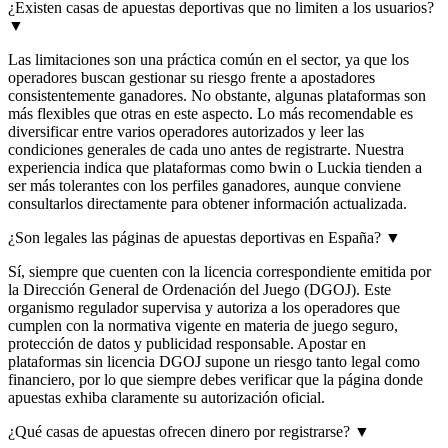
¿Existen casas de apuestas deportivas que no limiten a los usuarios?
▼
Las limitaciones son una práctica común en el sector, ya que los
operadores buscan gestionar su riesgo frente a apostadores
consistentemente ganadores. No obstante, algunas plataformas son
más flexibles que otras en este aspecto. Lo más recomendable es
diversificar entre varios operadores autorizados y leer las
condiciones generales de cada uno antes de registrarte. Nuestra
experiencia indica que plataformas como bwin o Luckia tienden a
ser más tolerantes con los perfiles ganadores, aunque conviene
consultarlos directamente para obtener información actualizada.
¿Son legales las páginas de apuestas deportivas en España?
▼
Sí, siempre que cuenten con la licencia correspondiente emitida por
la Dirección General de Ordenación del Juego (DGOJ). Este
organismo regulador supervisa y autoriza a los operadores que
cumplen con la normativa vigente en materia de juego seguro,
protección de datos y publicidad responsable. Apostar en
plataformas sin licencia DGOJ supone un riesgo tanto legal como
financiero, por lo que siempre debes verificar que la página donde
apuestas exhiba claramente su autorización oficial.
¿Qué casas de apuestas ofrecen dinero por registrarse?
▼