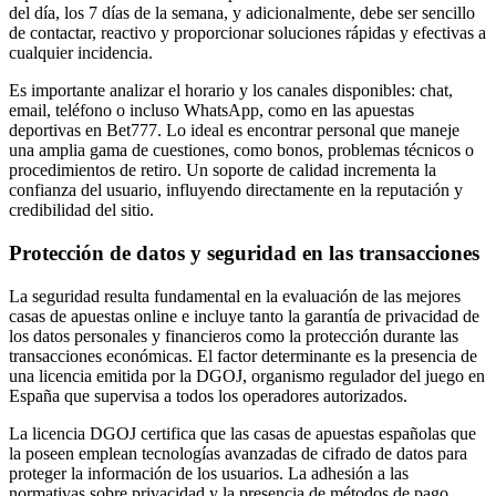
del día, los 7 días de la semana, y adicionalmente, debe ser sencillo
de contactar, reactivo y proporcionar soluciones rápidas y efectivas a
cualquier incidencia.
Es importante analizar el horario y los canales disponibles: chat,
email, teléfono o incluso WhatsApp, como en las apuestas
deportivas en Bet777. Lo ideal es encontrar personal que maneje
una amplia gama de cuestiones, como bonos, problemas técnicos o
procedimientos de retiro. Un soporte de calidad incrementa la
confianza del usuario, influyendo directamente en la reputación y
credibilidad del sitio.
Protección de datos y seguridad en las transacciones
La seguridad resulta fundamental en la evaluación de las mejores
casas de apuestas online e incluye tanto la garantía de privacidad de
los datos personales y financieros como la protección durante las
transacciones económicas. El factor determinante es la presencia de
una licencia emitida por la DGOJ, organismo regulador del juego en
España que supervisa a todos los operadores autorizados.
La licencia DGOJ certifica que las casas de apuestas españolas que
la poseen emplean tecnologías avanzadas de cifrado de datos para
proteger la información de los usuarios. La adhesión a las
normativas sobre privacidad y la presencia de métodos de pago