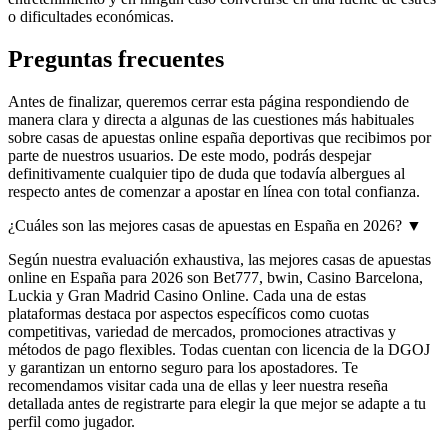
o dificultades económicas.
Preguntas frecuentes
Antes de finalizar, queremos cerrar esta página respondiendo de
manera clara y directa a algunas de las cuestiones más habituales
sobre casas de apuestas online españa deportivas que recibimos por
parte de nuestros usuarios. De este modo, podrás despejar
definitivamente cualquier tipo de duda que todavía albergues al
respecto antes de comenzar a apostar en línea con total confianza.
¿Cuáles son las mejores casas de apuestas en España en 2026?
▼
Según nuestra evaluación exhaustiva, las mejores casas de apuestas
online en España para 2026 son Bet777, bwin, Casino Barcelona,
Luckia y Gran Madrid Casino Online. Cada una de estas
plataformas destaca por aspectos específicos como cuotas
competitivas, variedad de mercados, promociones atractivas y
métodos de pago flexibles. Todas cuentan con licencia de la DGOJ
y garantizan un entorno seguro para los apostadores. Te
recomendamos visitar cada una de ellas y leer nuestra reseña
detallada antes de registrarte para elegir la que mejor se adapte a tu
perfil como jugador.