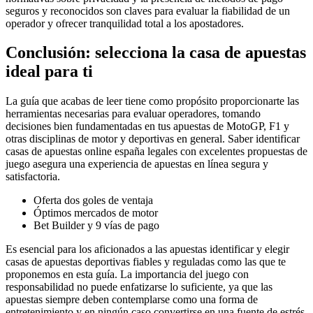
seguros y reconocidos son claves para evaluar la fiabilidad de un
operador y ofrecer tranquilidad total a los apostadores.
Conclusión: selecciona la casa de apuestas
ideal para ti
La guía que acabas de leer tiene como propósito proporcionarte las
herramientas necesarias para evaluar operadores, tomando
decisiones bien fundamentadas en tus apuestas de MotoGP, F1 y
otras disciplinas de motor y deportivas en general. Saber identificar
casas de apuestas online españa legales con excelentes propuestas de
juego asegura una experiencia de apuestas en línea segura y
satisfactoria.
Oferta dos goles de ventaja
Óptimos mercados de motor
Bet Builder y 9 vías de pago
Es esencial para los aficionados a las apuestas identificar y elegir
casas de apuestas deportivas fiables y reguladas como las que te
proponemos en esta guía. La importancia del juego con
responsabilidad no puede enfatizarse lo suficiente, ya que las
apuestas siempre deben contemplarse como una forma de
entretenimiento y en ningún caso convertirse en una fuente de estrés