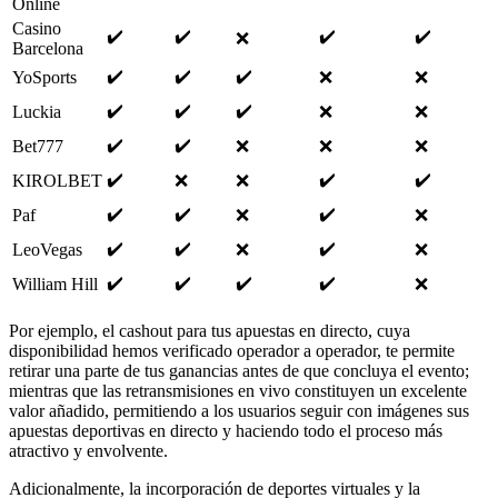
Online
Casino
✔️
✔️
✔️
✔️
❌
Barcelona
✔️
✔️
✔️
YoSports
❌
❌
✔️
✔️
✔️
Luckia
❌
❌
✔️
✔️
Bet777
❌
❌
❌
✔️
✔️
✔️
KIROLBET
❌
❌
✔️
✔️
✔️
Paf
❌
❌
✔️
✔️
✔️
LeoVegas
❌
❌
✔️
✔️
✔️
✔️
William Hill
❌
Por ejemplo, el cashout para tus apuestas en directo, cuya
disponibilidad hemos verificado operador a operador, te permite
retirar una parte de tus ganancias antes de que concluya el evento;
mientras que las retransmisiones en vivo constituyen un excelente
valor añadido, permitiendo a los usuarios seguir con imágenes sus
apuestas deportivas en directo y haciendo todo el proceso más
atractivo y envolvente.
Adicionalmente, la incorporación de deportes virtuales y la