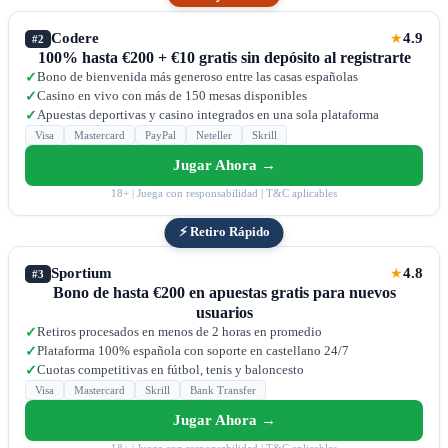
Codere
4.9
★
#2
100% hasta €200 + €10 gratis sin depósito al registrarte
Bono de bienvenida más generoso entre las casas españolas
✓
Casino en vivo con más de 150 mesas disponibles
✓
Apuestas deportivas y casino integrados en una sola plataforma
✓
Visa
Mastercard
PayPal
Neteller
Skrill
Jugar Ahora →
18+ | Juega con responsabilidad | T&C aplicables
⚡ Retiro Rápido
Sportium
4.8
★
#3
Bono de hasta €200 en apuestas gratis para nuevos
usuarios
Retiros procesados en menos de 2 horas en promedio
✓
Plataforma 100% española con soporte en castellano 24/7
✓
Cuotas competitivas en fútbol, tenis y baloncesto
✓
Visa
Mastercard
Skrill
Bank Transfer
Jugar Ahora →
18+ | Juega con responsabilidad | T&C aplicables