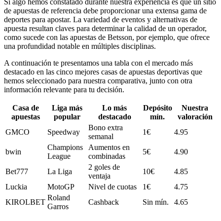
Si algo hemos constatado durante nuestra experiencia es que un sitio
de apuestas de referencia debe proporcionar una extensa gama de
deportes para apostar. La variedad de eventos y alternativas de
apuesta resultan claves para determinar la calidad de un operador,
como sucede con las apuestas de Betsson, por ejemplo, que ofrece
una profundidad notable en múltiples disciplinas.
A continuación te presentamos una tabla con el mercado más
destacado en las cinco mejores casas de apuestas deportivas que
hemos seleccionado para nuestra comparativa, junto con otra
información relevante para tu decisión.
Casa de
Liga más
Lo más
Depósito
Nuestra
apuestas
popular
destacado
mín.
valoración
Bono extra
GMCO
Speedway
1€
4.95
semanal
Champions
Aumentos en
bwin
5€
4.90
League
combinadas
2 goles de
Bet777
La Liga
10€
4.85
ventaja
Luckia
MotoGP
Nivel de cuotas
1€
4.75
Roland
KIROLBET
Cashback
Sin mín.
4.65
Garros