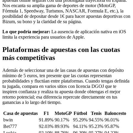
apuestas online seguras con una prolongada trayectoria en España.
Nos encanta su amplia gama de deportes de motor (MotoGP,
Fórmula 1, Speedway, Turismos, NASCAR, Formula E, etc.), la
posibilidad de depositar desde 1€ para hacer apuestas deportivas con
Bizum, su bono y la claridad de su página.
Lo que podría mejorar:
La ausencia de aplicación nativa en iOS
limita la experiencia para usuarios de Apple.
Plataformas de apuestas con las cuotas
más competitivas
Además de seleccionar una de las casas de apuestas con depósito
mínimo de 5 euros, ten presente que las cuotas representan
probabilidades y fluctúan entre plataformas. Cuando tengas definida
tu jugada, compara en varios sitios con licencia DGOJ que te
inspiren confianza y realiza tu apuesta donde obtengas el mejor
retorno potencial; esa diferencia repercute directamente en tus
ganancias a lo largo del tiempo.
Casa de apuestas
F1
MotoGP
Fútbol
Tenis
Baloncesto
bwin
91.89%
90.17%
95.29%
94.55%
96.01%
Bet777
92.03%
89.93%
94.11%
95.23%
95.87%
Luckia
92.10%
88.76%
96.39%
95.27%
94.22%