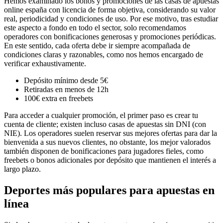
Hemos examinado los bonos y promociones de las casas de apuestas
online españa con licencia de forma objetiva, considerando su valor
real, periodicidad y condiciones de uso. Por ese motivo, tras estudiar
este aspecto a fondo en todo el sector, solo recomendamos
operadores con bonificaciones generosas y promociones periódicas.
En este sentido, cada oferta debe ir siempre acompañada de
condiciones claras y razonables, como nos hemos encargado de
verificar exhaustivamente.
Depósito mínimo desde 5€
Retiradas en menos de 12h
100€ extra en freebets
Para acceder a cualquier promoción, el primer paso es crear tu
cuenta de cliente; existen incluso casas de apuestas sin DNI (con
NIE). Los operadores suelen reservar sus mejores ofertas para dar la
bienvenida a sus nuevos clientes, no obstante, los mejor valorados
también disponen de bonificaciones para jugadores fieles, como
freebets o bonos adicionales por depósito que mantienen el interés a
largo plazo.
Deportes más populares para apuestas en
línea