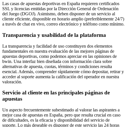
Las casas de apuestas deportivas en España requieren certificados
SSL y licencias emitidas por la Dirección General de Ordenación
del Juego (DGOJ). Asimismo, deben disponer de un servicio al
cliente eficiente, disponible en horario amplio (preferiblemente 24/7)
a través de chat en vivo, correo electrónico y teléfono como mínimo.
Transparencia y usabilidad de la plataforma
La transparencia y facilidad de uso constituyen dos elementos
fundamentales en nuestra evaluación de las mejores páginas de
apuestas deportivas, como podemos apreciar en las opiniones de
bwin. Una interfaz bien diseñada con información clara sobre
alternativas de apuesta, cuotas, términos y condiciones resulta
esencial. Además, comprender rápidamente cómo depositar, retirar y
acceder al soporte aumenta la calificación del operador en nuestra
valoración.
Servicio al cliente en las principales páginas de
apuestas
Un aspecto frecuentemente subestimado al valorar las aspirantes a
mejor casa de apuestas en España, pero que resulta crucial en caso
de dificultades, es la eficacia y disponibilidad del servicio de
soporte. Lo más deseable es disponer de este servicio las 24 horas