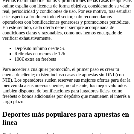
Hemos examinado los bonos y promociones de las casas de apuestas
online españa con licencia de forma objetiva, considerando su valor
real, periodicidad y condiciones de uso. Por ese motivo, tras estudiar
este aspecto a fondo en todo el sector, solo recomendamos
operadores con bonificaciones generosas y promociones periódicas.
En este sentido, cada oferta debe ir siempre acompañada de
condiciones claras y razonables, como nos hemos encargado de
verificar exhaustivamente.
Depósito mínimo desde 5€
Retiradas en menos de 12h
100€ extra en freebets
Para acceder a cualquier promoción, el primer paso es crear tu
cuenta de cliente; existen incluso casas de apuestas sin DNI (con
NIE). Los operadores suelen reservar sus mejores ofertas para dar la
bienvenida a sus nuevos clientes, no obstante, los mejor valorados
también disponen de bonificaciones para jugadores fieles, como
freebets o bonos adicionales por depósito que mantienen el interés a
largo plazo.
Deportes más populares para apuestas en
línea