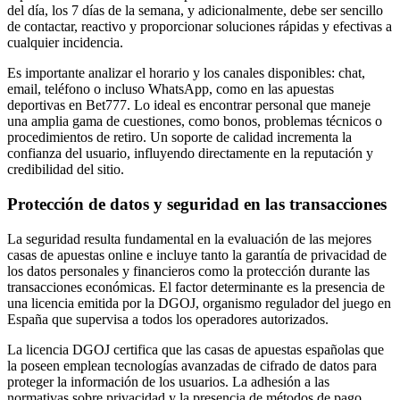
del día, los 7 días de la semana, y adicionalmente, debe ser sencillo
de contactar, reactivo y proporcionar soluciones rápidas y efectivas a
cualquier incidencia.
Es importante analizar el horario y los canales disponibles: chat,
email, teléfono o incluso WhatsApp, como en las apuestas
deportivas en Bet777. Lo ideal es encontrar personal que maneje
una amplia gama de cuestiones, como bonos, problemas técnicos o
procedimientos de retiro. Un soporte de calidad incrementa la
confianza del usuario, influyendo directamente en la reputación y
credibilidad del sitio.
Protección de datos y seguridad en las transacciones
La seguridad resulta fundamental en la evaluación de las mejores
casas de apuestas online e incluye tanto la garantía de privacidad de
los datos personales y financieros como la protección durante las
transacciones económicas. El factor determinante es la presencia de
una licencia emitida por la DGOJ, organismo regulador del juego en
España que supervisa a todos los operadores autorizados.
La licencia DGOJ certifica que las casas de apuestas españolas que
la poseen emplean tecnologías avanzadas de cifrado de datos para
proteger la información de los usuarios. La adhesión a las
normativas sobre privacidad y la presencia de métodos de pago