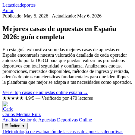
Latacticadeportes
Autor
Publicado: May 5, 2026
·
Actualizado: May 6, 2026
Mejores casas de apuestas en España
2026: guía completa
En esta guía exhaustiva sobre las mejores casas de apuestas en
España encontrarás nuestra valoración detallada de cada operador
autorizado por la DGOJ para que puedas realizar tus pronósticos
deportivos con total seguridad y confianza. Analizamos cuotas,
promociones, mercados disponibles, métodos de ingreso y retirada,
además de otras características fundamentales para que identifiques
la plataforma que mejor se adapta a tus necesidades como apostador.
Ver el top casas de apuestas online españa →
★★★★★
4.9/5 — Verificado por 470 lectores
Carlos Medina Ruiz
Analista Senior de Apuestas Deportivas Online
☰
Índice
▼
1
Metodología de evaluación de las casas de apuestas deportivas