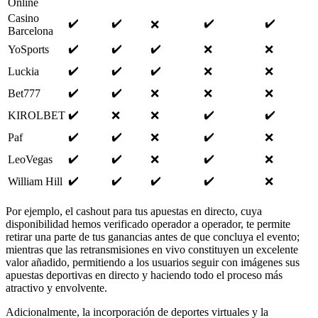
Online
Casino
✔️
✔️
✔️
✔️
❌
Barcelona
✔️
✔️
✔️
YoSports
❌
❌
✔️
✔️
✔️
Luckia
❌
❌
✔️
✔️
Bet777
❌
❌
❌
✔️
✔️
✔️
KIROLBET
❌
❌
✔️
✔️
✔️
Paf
❌
❌
✔️
✔️
✔️
LeoVegas
❌
❌
✔️
✔️
✔️
✔️
William Hill
❌
Por ejemplo, el cashout para tus apuestas en directo, cuya
disponibilidad hemos verificado operador a operador, te permite
retirar una parte de tus ganancias antes de que concluya el evento;
mientras que las retransmisiones en vivo constituyen un excelente
valor añadido, permitiendo a los usuarios seguir con imágenes sus
apuestas deportivas en directo y haciendo todo el proceso más
atractivo y envolvente.
Adicionalmente, la incorporación de deportes virtuales y la