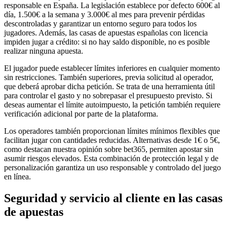
responsable en España. La legislación establece por defecto 600€ al
día, 1.500€ a la semana y 3.000€ al mes para prevenir pérdidas
descontroladas y garantizar un entorno seguro para todos los
jugadores. Además, las casas de apuestas españolas con licencia
impiden jugar a crédito: si no hay saldo disponible, no es posible
realizar ninguna apuesta.
El jugador puede establecer límites inferiores en cualquier momento
sin restricciones. También superiores, previa solicitud al operador,
que deberá aprobar dicha petición. Se trata de una herramienta útil
para controlar el gasto y no sobrepasar el presupuesto previsto. Si
deseas aumentar el límite autoimpuesto, la petición también requiere
verificación adicional por parte de la plataforma.
Los operadores también proporcionan límites mínimos flexibles que
facilitan jugar con cantidades reducidas. Alternativas desde 1€ o 5€,
como destacan nuestra opinión sobre bet365, permiten apostar sin
asumir riesgos elevados. Esta combinación de protección legal y de
personalización garantiza un uso responsable y controlado del juego
en línea.
Seguridad y servicio al cliente en las casas
de apuestas