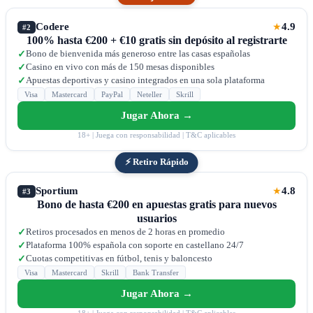
Codere
4.9
★
#2
100% hasta €200 + €10 gratis sin depósito al registrarte
Bono de bienvenida más generoso entre las casas españolas
✓
Casino en vivo con más de 150 mesas disponibles
✓
Apuestas deportivas y casino integrados en una sola plataforma
✓
Visa
Mastercard
PayPal
Neteller
Skrill
Jugar Ahora →
18+ | Juega con responsabilidad | T&C aplicables
⚡ Retiro Rápido
Sportium
4.8
★
#3
Bono de hasta €200 en apuestas gratis para nuevos
usuarios
Retiros procesados en menos de 2 horas en promedio
✓
Plataforma 100% española con soporte en castellano 24/7
✓
Cuotas competitivas en fútbol, tenis y baloncesto
✓
Visa
Mastercard
Skrill
Bank Transfer
Jugar Ahora →
18+ | Juega con responsabilidad | T&C aplicables