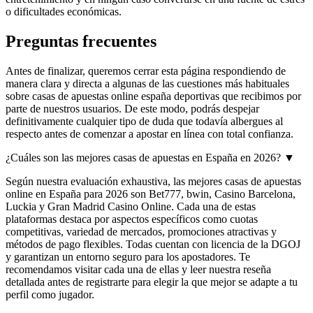
o dificultades económicas.
Preguntas frecuentes
Antes de finalizar, queremos cerrar esta página respondiendo de
manera clara y directa a algunas de las cuestiones más habituales
sobre casas de apuestas online españa deportivas que recibimos por
parte de nuestros usuarios. De este modo, podrás despejar
definitivamente cualquier tipo de duda que todavía albergues al
respecto antes de comenzar a apostar en línea con total confianza.
¿Cuáles son las mejores casas de apuestas en España en 2026?
▼
Según nuestra evaluación exhaustiva, las mejores casas de apuestas
online en España para 2026 son Bet777, bwin, Casino Barcelona,
Luckia y Gran Madrid Casino Online. Cada una de estas
plataformas destaca por aspectos específicos como cuotas
competitivas, variedad de mercados, promociones atractivas y
métodos de pago flexibles. Todas cuentan con licencia de la DGOJ
y garantizan un entorno seguro para los apostadores. Te
recomendamos visitar cada una de ellas y leer nuestra reseña
detallada antes de registrarte para elegir la que mejor se adapte a tu
perfil como jugador.