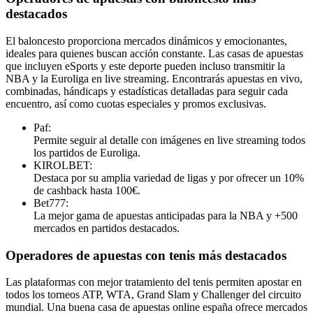
destacados
El baloncesto proporciona mercados dinámicos y emocionantes,
ideales para quienes buscan acción constante. Las casas de apuestas
que incluyen eSports y este deporte pueden incluso transmitir la
NBA y la Euroliga en live streaming. Encontrarás apuestas en vivo,
combinadas, hándicaps y estadísticas detalladas para seguir cada
encuentro, así como cuotas especiales y promos exclusivas.
Paf:
Permite seguir al detalle con imágenes en live streaming todos
los partidos de Euroliga.
KIROLBET:
Destaca por su amplia variedad de ligas y por ofrecer un 10%
de cashback hasta 100€.
Bet777:
La mejor gama de apuestas anticipadas para la NBA y +500
mercados en partidos destacados.
Operadores de apuestas con tenis más destacados
Las plataformas con mejor tratamiento del tenis permiten apostar en
todos los torneos ATP, WTA, Grand Slam y Challenger del circuito
mundial. Una buena casa de apuestas online españa ofrece mercados