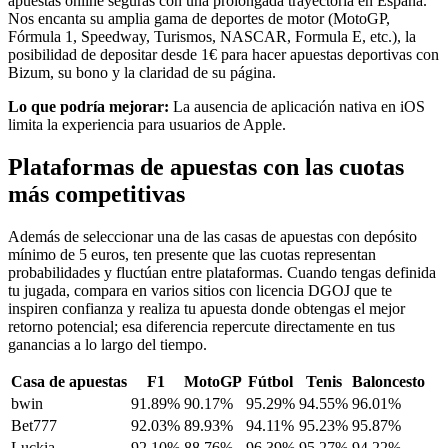
apuestas online seguras con una prolongada trayectoria en España.
Nos encanta su amplia gama de deportes de motor (MotoGP,
Fórmula 1, Speedway, Turismos, NASCAR, Formula E, etc.), la
posibilidad de depositar desde 1€ para hacer apuestas deportivas con
Bizum, su bono y la claridad de su página.
Lo que podría mejorar:
La ausencia de aplicación nativa en iOS
limita la experiencia para usuarios de Apple.
Plataformas de apuestas con las cuotas
más competitivas
Además de seleccionar una de las casas de apuestas con depósito
mínimo de 5 euros, ten presente que las cuotas representan
probabilidades y fluctúan entre plataformas. Cuando tengas definida
tu jugada, compara en varios sitios con licencia DGOJ que te
inspiren confianza y realiza tu apuesta donde obtengas el mejor
retorno potencial; esa diferencia repercute directamente en tus
ganancias a lo largo del tiempo.
Casa de apuestas
F1
MotoGP
Fútbol
Tenis
Baloncesto
bwin
91.89%
90.17%
95.29%
94.55%
96.01%
Bet777
92.03%
89.93%
94.11%
95.23%
95.87%
Luckia
92.10%
88.76%
96.39%
95.27%
94.22%