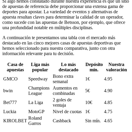
Si algo hemos constatado durante nuestra experiencia es que un sitio
de apuestas de referencia debe proporcionar una extensa gama de
deportes para apostar. La variedad de eventos y alternativas de
apuesta resultan claves para determinar la calidad de un operador,
como sucede con las apuestas de Betsson, por ejemplo, que ofrece
una profundidad notable en múltiples disciplinas.
A continuación te presentamos una tabla con el mercado más
destacado en las cinco mejores casas de apuestas deportivas que
hemos seleccionado para nuestra comparativa, junto con otra
información relevante para tu decisión.
Casa de
Liga más
Lo más
Depósito
Nuestra
apuestas
popular
destacado
mín.
valoración
Bono extra
GMCO
Speedway
1€
4.95
semanal
Champions
Aumentos en
bwin
5€
4.90
League
combinadas
2 goles de
Bet777
La Liga
10€
4.85
ventaja
Luckia
MotoGP
Nivel de cuotas
1€
4.75
Roland
KIROLBET
Cashback
Sin mín.
4.65
Garros