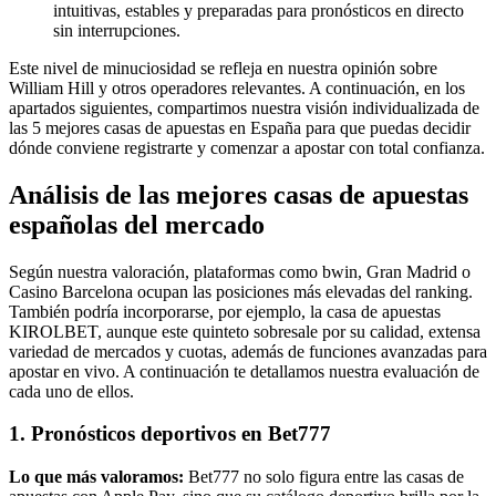
intuitivas, estables y preparadas para pronósticos en directo
sin interrupciones.
Este nivel de minuciosidad se refleja en nuestra opinión sobre
William Hill y otros operadores relevantes. A continuación, en los
apartados siguientes, compartimos nuestra visión individualizada de
las 5 mejores casas de apuestas en España para que puedas decidir
dónde conviene registrarte y comenzar a apostar con total confianza.
Análisis de las mejores casas de apuestas
españolas del mercado
Según nuestra valoración, plataformas como bwin, Gran Madrid o
Casino Barcelona ocupan las posiciones más elevadas del ranking.
También podría incorporarse, por ejemplo, la casa de apuestas
KIROLBET, aunque este quinteto sobresale por su calidad, extensa
variedad de mercados y cuotas, además de funciones avanzadas para
apostar en vivo. A continuación te detallamos nuestra evaluación de
cada uno de ellos.
1. Pronósticos deportivos en Bet777
Lo que más valoramos:
Bet777 no solo figura entre las casas de