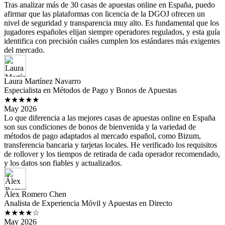
Tras analizar más de 30 casas de apuestas online en España, puedo
afirmar que las plataformas con licencia de la DGOJ ofrecen un
nivel de seguridad y transparencia muy alto. Es fundamental que los
jugadores españoles elijan siempre operadores regulados, y esta guía
identifica con precisión cuáles cumplen los estándares más exigentes
del mercado.
Laura Martínez Navarro
Especialista en Métodos de Pago y Bonos de Apuestas
★★★★★
May 2026
Lo que diferencia a las mejores casas de apuestas online en España
son sus condiciones de bonos de bienvenida y la variedad de
métodos de pago adaptados al mercado español, como Bizum,
transferencia bancaria y tarjetas locales. He verificado los requisitos
de rollover y los tiempos de retirada de cada operador recomendado,
y los datos son fiables y actualizados.
Álex Romero Chen
Analista de Experiencia Móvil y Apuestas en Directo
★★★★☆
May 2026