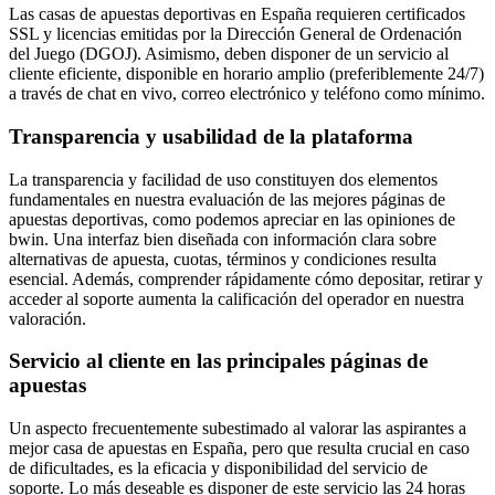
Las casas de apuestas deportivas en España requieren certificados
SSL y licencias emitidas por la Dirección General de Ordenación
del Juego (DGOJ). Asimismo, deben disponer de un servicio al
cliente eficiente, disponible en horario amplio (preferiblemente 24/7)
a través de chat en vivo, correo electrónico y teléfono como mínimo.
Transparencia y usabilidad de la plataforma
La transparencia y facilidad de uso constituyen dos elementos
fundamentales en nuestra evaluación de las mejores páginas de
apuestas deportivas, como podemos apreciar en las opiniones de
bwin. Una interfaz bien diseñada con información clara sobre
alternativas de apuesta, cuotas, términos y condiciones resulta
esencial. Además, comprender rápidamente cómo depositar, retirar y
acceder al soporte aumenta la calificación del operador en nuestra
valoración.
Servicio al cliente en las principales páginas de
apuestas
Un aspecto frecuentemente subestimado al valorar las aspirantes a
mejor casa de apuestas en España, pero que resulta crucial en caso
de dificultades, es la eficacia y disponibilidad del servicio de
soporte. Lo más deseable es disponer de este servicio las 24 horas