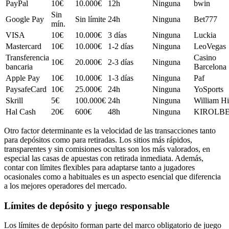
PayPal
10€
10.000€
12h
Ninguna
bwin
Sin
Google Pay
Sin límite
24h
Ninguna
Bet777
mín.
VISA
10€
10.000€
3 días
Ninguna
Luckia
Mastercard
10€
10.000€
1-2 días
Ninguna
LeoVegas
Transferencia
Casino
10€
20.000€
2-3 días
Ninguna
bancaria
Barcelona
Apple Pay
10€
10.000€
1-3 días
Ninguna
Paf
PaysafeCard
10€
25.000€
24h
Ninguna
YoSports
Skrill
5€
100.000€
24h
Ninguna
William Hi
Hal Cash
20€
600€
48h
Ninguna
KIROLB
Otro factor determinante es la velocidad de las transacciones tanto
para depósitos como para retiradas. Los sitios más rápidos,
transparentes y sin comisiones ocultas son los más valorados, en
especial las casas de apuestas con retirada inmediata. Además,
contar con límites flexibles para adaptarse tanto a jugadores
ocasionales como a habituales es un aspecto esencial que diferencia
a los mejores operadores del mercado.
Límites de depósito y juego responsable
Los límites de depósito forman parte del marco obligatorio de juego