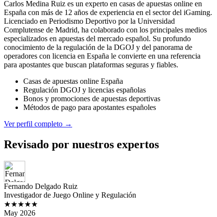
Carlos Medina Ruiz es un experto en casas de apuestas online en
España con más de 12 años de experiencia en el sector del iGaming.
Licenciado en Periodismo Deportivo por la Universidad
Complutense de Madrid, ha colaborado con los principales medios
especializados en apuestas del mercado español. Su profundo
conocimiento de la regulación de la DGOJ y del panorama de
operadores con licencia en España le convierte en una referencia
para apostantes que buscan plataformas seguras y fiables.
Casas de apuestas online España
Regulación DGOJ y licencias españolas
Bonos y promociones de apuestas deportivas
Métodos de pago para apostantes españoles
Ver perfil completo →
Revisado por nuestros expertos
Fernando Delgado Ruiz
Investigador de Juego Online y Regulación
★★★★★
May 2026