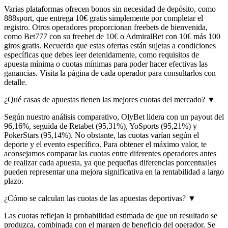
Varias plataformas ofrecen bonos sin necesidad de depósito, como
888sport, que entrega 10€ gratis simplemente por completar el
registro. Otros operadores proporcionan freebets de bienvenida,
como Bet777 con su freebet de 10€ o AdmiralBet con 10€ más 100
giros gratis. Recuerda que estas ofertas están sujetas a condiciones
específicas que debes leer detenidamente, como requisitos de
apuesta mínima o cuotas mínimas para poder hacer efectivas las
ganancias. Visita la página de cada operador para consultarlos con
detalle.
¿Qué casas de apuestas tienen las mejores cuotas del mercado?
▼
Según nuestro análisis comparativo, OlyBet lidera con un payout del
96,16%, seguida de Retabet (95,31%), YoSports (95,21%) y
PokerStars (95,14%). No obstante, las cuotas varían según el
deporte y el evento específico. Para obtener el máximo valor, te
aconsejamos comparar las cuotas entre diferentes operadores antes
de realizar cada apuesta, ya que pequeñas diferencias porcentuales
pueden representar una mejora significativa en la rentabilidad a largo
plazo.
¿Cómo se calculan las cuotas de las apuestas deportivas?
▼
Las cuotas reflejan la probabilidad estimada de que un resultado se
produzca, combinada con el margen de beneficio del operador. Se