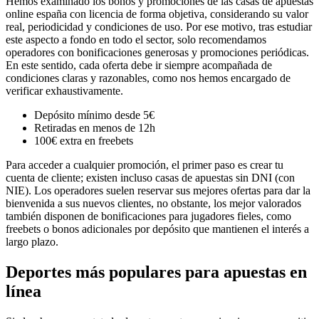
Hemos examinado los bonos y promociones de las casas de apuestas
online españa con licencia de forma objetiva, considerando su valor
real, periodicidad y condiciones de uso. Por ese motivo, tras estudiar
este aspecto a fondo en todo el sector, solo recomendamos
operadores con bonificaciones generosas y promociones periódicas.
En este sentido, cada oferta debe ir siempre acompañada de
condiciones claras y razonables, como nos hemos encargado de
verificar exhaustivamente.
Depósito mínimo desde 5€
Retiradas en menos de 12h
100€ extra en freebets
Para acceder a cualquier promoción, el primer paso es crear tu
cuenta de cliente; existen incluso casas de apuestas sin DNI (con
NIE). Los operadores suelen reservar sus mejores ofertas para dar la
bienvenida a sus nuevos clientes, no obstante, los mejor valorados
también disponen de bonificaciones para jugadores fieles, como
freebets o bonos adicionales por depósito que mantienen el interés a
largo plazo.
Deportes más populares para apuestas en
línea