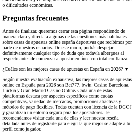
o dificultades económicas.
Preguntas frecuentes
Antes de finalizar, queremos cerrar esta página respondiendo de
manera clara y directa a algunas de las cuestiones más habituales
sobre casas de apuestas online españa deportivas que recibimos por
parte de nuestros usuarios. De este modo, podrás despejar
definitivamente cualquier tipo de duda que todavía albergues al
respecto antes de comenzar a apostar en línea con total confianza.
¿Cuáles son las mejores casas de apuestas en España en 2026?
▼
Según nuestra evaluación exhaustiva, las mejores casas de apuestas
online en España para 2026 son Bet777, bwin, Casino Barcelona,
Luckia y Gran Madrid Casino Online. Cada una de estas
plataformas destaca por aspectos específicos como cuotas
competitivas, variedad de mercados, promociones atractivas y
métodos de pago flexibles. Todas cuentan con licencia de la DGOJ
y garantizan un entorno seguro para los apostadores. Te
recomendamos visitar cada una de ellas y leer nuestra reseña
detallada antes de registrarte para elegir la que mejor se adapte a tu
perfil como jugador.