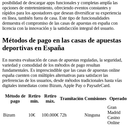
posibilidad de descargar apps funcionales y completas amplía las
opciones de entretenimiento, ofreciendo eventos constantes y
rápidos para los apostadores que desean diversificar su experiencia
en línea, también fuera de casa. Este tipo de funcionalidades
demuestra el compromiso de las casas de apuestas en españa con
licencia con la innovación y la satisfacción integral del usuario.
Métodos de pago en las casas de apuestas
deportivas en España
En nuestra evaluación de casas de apuestas reguladas, la seguridad,
variedad y comodidad de los métodos de pago resultan
fundamentales. Es imprescindible que las casas de apuestas online
españa cuenten con múltiples alternativas para satisfacer las
preferencias de los usuarios, desde métodos tradicionales hasta vías
digitales inmediatas como Bizum, Apple Pay o PaysafeCard.
Método de
Retiro
Retiro
Tramitación
Comisiones
Operado
pago
mín.
máx.
Gran
Madrid
Bizum
10€
100.000€
72h
Ninguna
Casino
Online