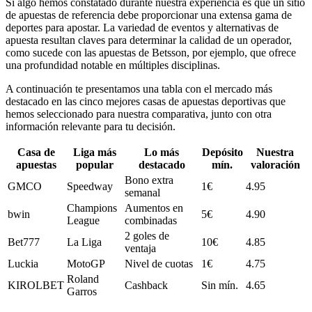
Si algo hemos constatado durante nuestra experiencia es que un sitio
de apuestas de referencia debe proporcionar una extensa gama de
deportes para apostar. La variedad de eventos y alternativas de
apuesta resultan claves para determinar la calidad de un operador,
como sucede con las apuestas de Betsson, por ejemplo, que ofrece
una profundidad notable en múltiples disciplinas.
A continuación te presentamos una tabla con el mercado más
destacado en las cinco mejores casas de apuestas deportivas que
hemos seleccionado para nuestra comparativa, junto con otra
información relevante para tu decisión.
Casa de
Liga más
Lo más
Depósito
Nuestra
apuestas
popular
destacado
mín.
valoración
Bono extra
GMCO
Speedway
1€
4.95
semanal
Champions
Aumentos en
bwin
5€
4.90
League
combinadas
2 goles de
Bet777
La Liga
10€
4.85
ventaja
Luckia
MotoGP
Nivel de cuotas
1€
4.75
Roland
KIROLBET
Cashback
Sin mín.
4.65
Garros