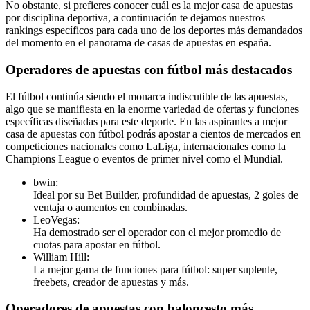
No obstante, si prefieres conocer cuál es la mejor casa de apuestas
por disciplina deportiva, a continuación te dejamos nuestros
rankings específicos para cada uno de los deportes más demandados
del momento en el panorama de casas de apuestas en españa.
Operadores de apuestas con fútbol más destacados
El fútbol continúa siendo el monarca indiscutible de las apuestas,
algo que se manifiesta en la enorme variedad de ofertas y funciones
específicas diseñadas para este deporte. En las aspirantes a mejor
casa de apuestas con fútbol podrás apostar a cientos de mercados en
competiciones nacionales como LaLiga, internacionales como la
Champions League o eventos de primer nivel como el Mundial.
bwin:
Ideal por su Bet Builder, profundidad de apuestas, 2 goles de
ventaja o aumentos en combinadas.
LeoVegas:
Ha demostrado ser el operador con el mejor promedio de
cuotas para apostar en fútbol.
William Hill:
La mejor gama de funciones para fútbol: super suplente,
freebets, creador de apuestas y más.
Operadores de apuestas con baloncesto más