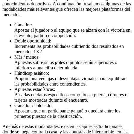
conocimientos deportivos. A continuación, resaltamos algunas de las
modalidades más relevantes que ofrecen las mejores plataformas del
mercado.
Ganador:
Apostar al jugador o al equipo que se alzará con la victoria en
el evento, partido o competición.
Doble oportunidad:
Incrementa las probabilidades cubriendo dos resultados en
mercados 1X2.
Más / menos:
Apuestas sobre si los goles o puntos serán superiores o
inferiores a una cifra determinada.
Hándicap asiático:
Proporciona ventajas o desventajas virtuales para equilibrar
las probabilidades entre contendientes.
Apuestas estadísticas:
Basadas en datos específicos como tiros a puerta, córneres o
tarjetas mostradas durante el encuentro.
Ganador / colocado:
Apostar a que un participante ganará o quedará entre los
primeros puestos de la clasificación.
Además de estas modalidades, existen las apuestas tradicionales,
donde se juega contra la casa, y las apuestas de intercambio, en las