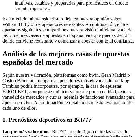
intuitivas, estables y preparadas para pronósticos en directo
sin interrupciones.
Este nivel de minuciosidad se refleja en nuestra opinión sobre
William Hill y otros operadores relevantes. A continuación, en los
apartados siguientes, compartimos nuestra visión individualizada de
las 5 mejores casas de apuestas en España para que puedas decidir
dónde conviene registrarte y comenzar a apostar con total confianza.
Análisis de las mejores casas de apuestas
españolas del mercado
Según nuestra valoración, plataformas como bwin, Gran Madrid o
Casino Barcelona ocupan las posiciones más elevadas del ranking.
También podría incorporarse, por ejemplo, la casa de apuestas
KIROLBET, aunque este quinteto sobresale por su calidad, extensa
variedad de mercados y cuotas, además de funciones avanzadas para
apostar en vivo. A continuación te detallamos nuestra evaluación de
cada uno de ellos.
1. Pronósticos deportivos en Bet777
Lo que más valoramos:
Bet777 no solo figura entre las casas de