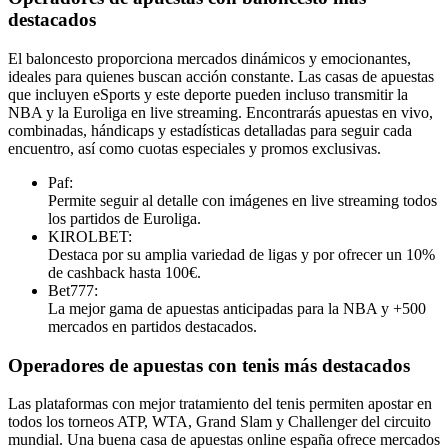
destacados
El baloncesto proporciona mercados dinámicos y emocionantes,
ideales para quienes buscan acción constante. Las casas de apuestas
que incluyen eSports y este deporte pueden incluso transmitir la
NBA y la Euroliga en live streaming. Encontrarás apuestas en vivo,
combinadas, hándicaps y estadísticas detalladas para seguir cada
encuentro, así como cuotas especiales y promos exclusivas.
Paf:
Permite seguir al detalle con imágenes en live streaming todos
los partidos de Euroliga.
KIROLBET:
Destaca por su amplia variedad de ligas y por ofrecer un 10%
de cashback hasta 100€.
Bet777:
La mejor gama de apuestas anticipadas para la NBA y +500
mercados en partidos destacados.
Operadores de apuestas con tenis más destacados
Las plataformas con mejor tratamiento del tenis permiten apostar en
todos los torneos ATP, WTA, Grand Slam y Challenger del circuito
mundial. Una buena casa de apuestas online españa ofrece mercados