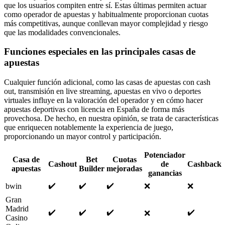
que los usuarios compiten entre sí. Estas últimas permiten actuar
como operador de apuestas y habitualmente proporcionan cuotas
más competitivas, aunque conllevan mayor complejidad y riesgo
que las modalidades convencionales.
Funciones especiales en las principales casas de
apuestas
Cualquier función adicional, como las casas de apuestas con cash
out, transmisión en live streaming, apuestas en vivo o deportes
virtuales influye en la valoración del operador y en cómo hacer
apuestas deportivas con licencia en España de forma más
provechosa. De hecho, en nuestra opinión, se trata de características
que enriquecen notablemente la experiencia de juego,
proporcionando un mayor control y participación.
Potenciador
Casa de
Bet
Cuotas
Cashout
de
Cashback
apuestas
Builder
mejoradas
ganancias
✔️
✔️
✔️
bwin
❌
❌
Gran
Madrid
✔️
✔️
✔️
✔️
❌
Casino