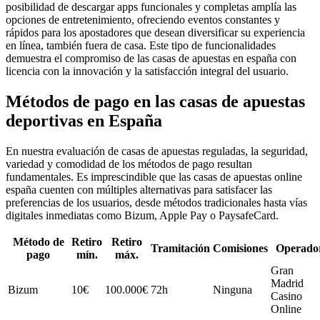
posibilidad de descargar apps funcionales y completas amplía las
opciones de entretenimiento, ofreciendo eventos constantes y
rápidos para los apostadores que desean diversificar su experiencia
en línea, también fuera de casa. Este tipo de funcionalidades
demuestra el compromiso de las casas de apuestas en españa con
licencia con la innovación y la satisfacción integral del usuario.
Métodos de pago en las casas de apuestas
deportivas en España
En nuestra evaluación de casas de apuestas reguladas, la seguridad,
variedad y comodidad de los métodos de pago resultan
fundamentales. Es imprescindible que las casas de apuestas online
españa cuenten con múltiples alternativas para satisfacer las
preferencias de los usuarios, desde métodos tradicionales hasta vías
digitales inmediatas como Bizum, Apple Pay o PaysafeCard.
Método de
Retiro
Retiro
Tramitación
Comisiones
Operado
pago
mín.
máx.
Gran
Madrid
Bizum
10€
100.000€
72h
Ninguna
Casino
Online