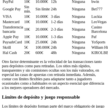
PayPal
10€
10.000€
12h
Ninguna
bwin
Sin
Google Pay
Sin límite
24h
Ninguna
Bet777
mín.
VISA
10€
10.000€
3 días
Ninguna
Luckia
Mastercard
10€
10.000€
1-2 días
Ninguna
LeoVegas
Transferencia
Casino
10€
20.000€
2-3 días
Ninguna
bancaria
Barcelona
Apple Pay
10€
10.000€
1-3 días
Ninguna
Paf
PaysafeCard
10€
25.000€
24h
Ninguna
YoSports
Skrill
5€
100.000€
24h
Ninguna
William Hi
Hal Cash
20€
600€
48h
Ninguna
KIROLB
Otro factor determinante es la velocidad de las transacciones tanto
para depósitos como para retiradas. Los sitios más rápidos,
transparentes y sin comisiones ocultas son los más valorados, en
especial las casas de apuestas con retirada inmediata. Además,
contar con límites flexibles para adaptarse tanto a jugadores
ocasionales como a habituales es un aspecto esencial que diferencia
a los mejores operadores del mercado.
Límites de depósito y juego responsable
Los límites de depósito forman parte del marco obligatorio de juego