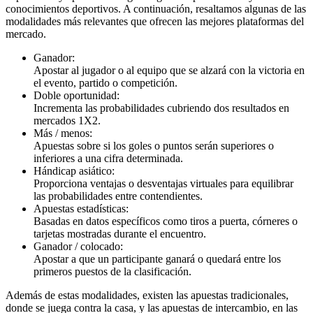
conocimientos deportivos. A continuación, resaltamos algunas de las
modalidades más relevantes que ofrecen las mejores plataformas del
mercado.
Ganador:
Apostar al jugador o al equipo que se alzará con la victoria en
el evento, partido o competición.
Doble oportunidad:
Incrementa las probabilidades cubriendo dos resultados en
mercados 1X2.
Más / menos:
Apuestas sobre si los goles o puntos serán superiores o
inferiores a una cifra determinada.
Hándicap asiático:
Proporciona ventajas o desventajas virtuales para equilibrar
las probabilidades entre contendientes.
Apuestas estadísticas:
Basadas en datos específicos como tiros a puerta, córneres o
tarjetas mostradas durante el encuentro.
Ganador / colocado:
Apostar a que un participante ganará o quedará entre los
primeros puestos de la clasificación.
Además de estas modalidades, existen las apuestas tradicionales,
donde se juega contra la casa, y las apuestas de intercambio, en las