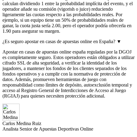
calculan dividiendo 1 entre la probabilidad implícita del evento, y el
operador añade su comisión (vigorish o juice) reduciendo
ligeramente las cuotas respecto a las probabilidades reales. Por
ejemplo, si un equipo tiene un 50% de probabilidades reales de
ganar, la cuota justa sería 2.00, pero el operador podría ofrecerla en
1.90 para asegurar su margen.
¿Es seguro apostar en casas de apuestas online en España?
▼
Apostar en casas de apuestas online españa reguladas por la DGOJ
es completamente seguro. Estos operadores están obligados a utilizar
cifrado SSL de alta seguridad, a verificar la identidad de los
jugadores, a mantener los fondos de los clientes separados de los
fondos operativos y a cumplir con la normativa de protección de
datos. Además, promueven herramientas de juego con
responsabilidad como límites de depósito, autoexclusión temporal y
acceso al Registro General de Interdicciones de Acceso al Juego
(RGIAJ) para quienes necesiten protección adicional.
Carlos Medina Ruiz
Analista Senior de Apuestas Deportivas Online