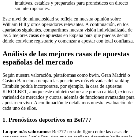
intuitivas, estables y preparadas para pronósticos en directo
sin interrupciones.
Este nivel de minuciosidad se refleja en nuestra opinión sobre
William Hill y otros operadores relevantes. A continuación, en los
apartados siguientes, compartimos nuestra visión individualizada de
las 5 mejores casas de apuestas en España para que puedas decidir
dónde conviene registrarte y comenzar a apostar con total confianza.
Análisis de las mejores casas de apuestas
españolas del mercado
Según nuestra valoración, plataformas como bwin, Gran Madrid o
Casino Barcelona ocupan las posiciones más elevadas del ranking.
También podría incorporarse, por ejemplo, la casa de apuestas
KIROLBET, aunque este quinteto sobresale por su calidad, extensa
variedad de mercados y cuotas, además de funciones avanzadas para
apostar en vivo. A continuación te detallamos nuestra evaluación de
cada uno de ellos.
1. Pronósticos deportivos en Bet777
Lo que más valoramos:
Bet777 no solo figura entre las casas de