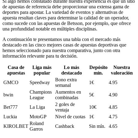
Si algo hemos constatado durante nuestra experiencia es que un sitio
de apuestas de referencia debe proporcionar una extensa gama de
deportes para apostar. La variedad de eventos y alternativas de
apuesta resultan claves para determinar la calidad de un operador,
como sucede con las apuestas de Betsson, por ejemplo, que ofrece
una profundidad notable en múltiples disciplinas.
A continuación te presentamos una tabla con el mercado más
destacado en las cinco mejores casas de apuestas deportivas que
hemos seleccionado para nuestra comparativa, junto con otra
información relevante para tu decisión.
Casa de
Liga más
Lo más
Depósito
Nuestra
apuestas
popular
destacado
mín.
valoración
Bono extra
GMCO
Speedway
1€
4.95
semanal
Champions
Aumentos en
bwin
5€
4.90
League
combinadas
2 goles de
Bet777
La Liga
10€
4.85
ventaja
Luckia
MotoGP
Nivel de cuotas
1€
4.75
Roland
KIROLBET
Cashback
Sin mín.
4.65
Garros