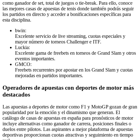
como ganador de set, total de juegos o tie-break. Para ello, conoce
las mejores casas de apuestas de tenis donde también podrás seguir
los partidos en directo y acceder a bonificaciones específicas para
esta disciplina.
bwin:
Excelente servicio de live streaming, cuotas especiales y
mayor número de torneos Challenger e ITF.
Luckia:
Excelente gama de freebets en torneos de Grand Slam y otros
eventos importantes.
GMCO:
Freebets recurrentes por apostar en los Grand Slam y cuotas
mejoradas en partidos importantes.
Operadores de apuestas con deportes de motor más
destacados
Las apuestas a deportes de motor como F1 y MotoGP gozan de gran
popularidad por la emoción y el dinamismo que generan. El
catálogo de casas de apuestas en españa para pronósticos de motor
incluye alternativas como ganador de carrera, posiciones finales o
duelos entre pilotos. Las aspirantes a mejor plataforma de apuestas
deportivas proporcionan cuotas atractivas y seguimiento en tiempo