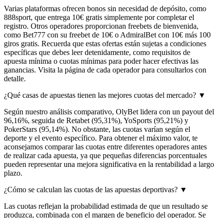
Varias plataformas ofrecen bonos sin necesidad de depósito, como
888sport, que entrega 10€ gratis simplemente por completar el
registro. Otros operadores proporcionan freebets de bienvenida,
como Bet777 con su freebet de 10€ o AdmiralBet con 10€ más 100
giros gratis. Recuerda que estas ofertas están sujetas a condiciones
específicas que debes leer detenidamente, como requisitos de
apuesta mínima o cuotas mínimas para poder hacer efectivas las
ganancias. Visita la página de cada operador para consultarlos con
detalle.
¿Qué casas de apuestas tienen las mejores cuotas del mercado?
▼
Según nuestro análisis comparativo, OlyBet lidera con un payout del
96,16%, seguida de Retabet (95,31%), YoSports (95,21%) y
PokerStars (95,14%). No obstante, las cuotas varían según el
deporte y el evento específico. Para obtener el máximo valor, te
aconsejamos comparar las cuotas entre diferentes operadores antes
de realizar cada apuesta, ya que pequeñas diferencias porcentuales
pueden representar una mejora significativa en la rentabilidad a largo
plazo.
¿Cómo se calculan las cuotas de las apuestas deportivas?
▼
Las cuotas reflejan la probabilidad estimada de que un resultado se
produzca, combinada con el margen de beneficio del operador. Se