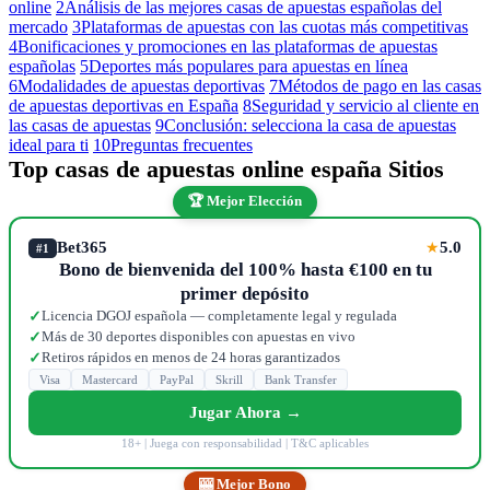
online
2
Análisis de las mejores casas de apuestas españolas del
mercado
3
Plataformas de apuestas con las cuotas más competitivas
4
Bonificaciones y promociones en las plataformas de apuestas
españolas
5
Deportes más populares para apuestas en línea
6
Modalidades de apuestas deportivas
7
Métodos de pago en las casas
de apuestas deportivas en España
8
Seguridad y servicio al cliente en
las casas de apuestas
9
Conclusión: selecciona la casa de apuestas
ideal para ti
10
Preguntas frecuentes
Top casas de apuestas online españa Sitios
🏆 Mejor Elección
Bet365
5.0
★
#1
Bono de bienvenida del 100% hasta €100 en tu
primer depósito
Licencia DGOJ española — completamente legal y regulada
✓
Más de 30 deportes disponibles con apuestas en vivo
✓
Retiros rápidos en menos de 24 horas garantizados
✓
Visa
Mastercard
PayPal
Skrill
Bank Transfer
Jugar Ahora →
18+ | Juega con responsabilidad | T&C aplicables
🎰 Mejor Bono