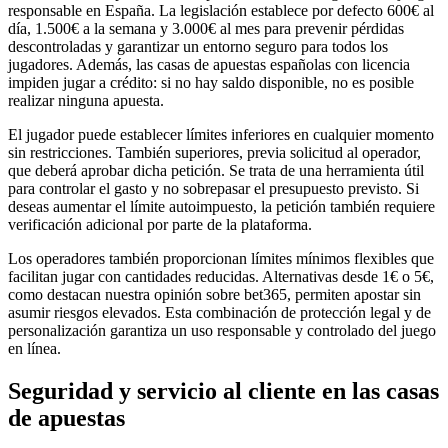
responsable en España. La legislación establece por defecto 600€ al
día, 1.500€ a la semana y 3.000€ al mes para prevenir pérdidas
descontroladas y garantizar un entorno seguro para todos los
jugadores. Además, las casas de apuestas españolas con licencia
impiden jugar a crédito: si no hay saldo disponible, no es posible
realizar ninguna apuesta.
El jugador puede establecer límites inferiores en cualquier momento
sin restricciones. También superiores, previa solicitud al operador,
que deberá aprobar dicha petición. Se trata de una herramienta útil
para controlar el gasto y no sobrepasar el presupuesto previsto. Si
deseas aumentar el límite autoimpuesto, la petición también requiere
verificación adicional por parte de la plataforma.
Los operadores también proporcionan límites mínimos flexibles que
facilitan jugar con cantidades reducidas. Alternativas desde 1€ o 5€,
como destacan nuestra opinión sobre bet365, permiten apostar sin
asumir riesgos elevados. Esta combinación de protección legal y de
personalización garantiza un uso responsable y controlado del juego
en línea.
Seguridad y servicio al cliente en las casas
de apuestas