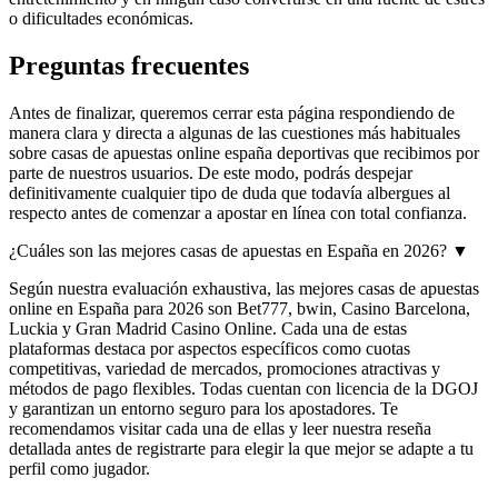
o dificultades económicas.
Preguntas frecuentes
Antes de finalizar, queremos cerrar esta página respondiendo de
manera clara y directa a algunas de las cuestiones más habituales
sobre casas de apuestas online españa deportivas que recibimos por
parte de nuestros usuarios. De este modo, podrás despejar
definitivamente cualquier tipo de duda que todavía albergues al
respecto antes de comenzar a apostar en línea con total confianza.
¿Cuáles son las mejores casas de apuestas en España en 2026?
▼
Según nuestra evaluación exhaustiva, las mejores casas de apuestas
online en España para 2026 son Bet777, bwin, Casino Barcelona,
Luckia y Gran Madrid Casino Online. Cada una de estas
plataformas destaca por aspectos específicos como cuotas
competitivas, variedad de mercados, promociones atractivas y
métodos de pago flexibles. Todas cuentan con licencia de la DGOJ
y garantizan un entorno seguro para los apostadores. Te
recomendamos visitar cada una de ellas y leer nuestra reseña
detallada antes de registrarte para elegir la que mejor se adapte a tu
perfil como jugador.