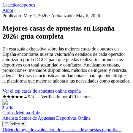
Latacticadeportes
Autor
Publicado: May 5, 2026
·
Actualizado: May 6, 2026
Mejores casas de apuestas en España
2026: guía completa
En esta guía exhaustiva sobre las mejores casas de apuestas en
España encontrarás nuestra valoración detallada de cada operador
autorizado por la DGOJ para que puedas realizar tus pronósticos
deportivos con total seguridad y confianza. Analizamos cuotas,
promociones, mercados disponibles, métodos de ingreso y retirada,
además de otras características fundamentales para que identifiques
la plataforma que mejor se adapta a tus necesidades como apostador.
Ver el top casas de apuestas online españa →
★★★★★
4.9/5 — Verificado por 470 lectores
Carlos Medina Ruiz
Analista Senior de Apuestas Deportivas Online
☰
Índice
▼
1
Metodología de evaluación de las casas de apuestas deportivas