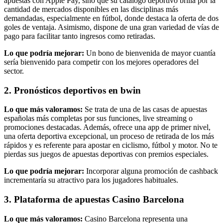
apuestas con Apple Pay, sino que su catálogo deportivo brilla por la
cantidad de mercados disponibles en las disciplinas más
demandadas, especialmente en fútbol, donde destaca la oferta de dos
goles de ventaja. Asimismo, dispone de una gran variedad de vías de
pago para facilitar tanto ingresos como retiradas.
Lo que podría mejorar:
Un bono de bienvenida de mayor cuantía
sería bienvenido para competir con los mejores operadores del
sector.
2. Pronósticos deportivos en bwin
Lo que más valoramos:
Se trata de una de las casas de apuestas
españolas más completas por sus funciones, live streaming o
promociones destacadas. Además, ofrece una app de primer nivel,
una oferta deportiva excepcional, un proceso de retirada de los más
rápidos y es referente para apostar en ciclismo, fútbol y motor. No te
pierdas sus juegos de apuestas deportivas con premios especiales.
Lo que podría mejorar:
Incorporar alguna promoción de cashback
incrementaría su atractivo para los jugadores habituales.
3. Plataforma de apuestas Casino Barcelona
Lo que más valoramos:
Casino Barcelona representa una