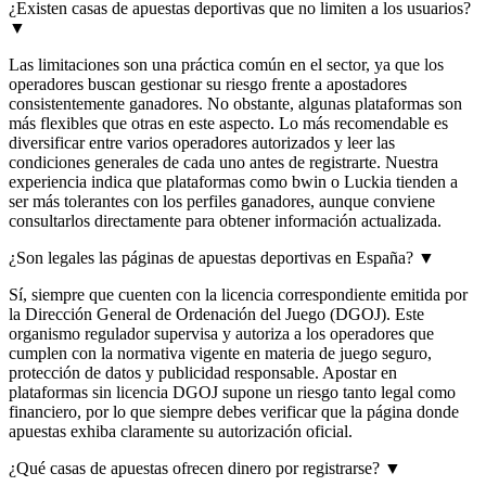
¿Existen casas de apuestas deportivas que no limiten a los usuarios?
▼
Las limitaciones son una práctica común en el sector, ya que los
operadores buscan gestionar su riesgo frente a apostadores
consistentemente ganadores. No obstante, algunas plataformas son
más flexibles que otras en este aspecto. Lo más recomendable es
diversificar entre varios operadores autorizados y leer las
condiciones generales de cada uno antes de registrarte. Nuestra
experiencia indica que plataformas como bwin o Luckia tienden a
ser más tolerantes con los perfiles ganadores, aunque conviene
consultarlos directamente para obtener información actualizada.
¿Son legales las páginas de apuestas deportivas en España?
▼
Sí, siempre que cuenten con la licencia correspondiente emitida por
la Dirección General de Ordenación del Juego (DGOJ). Este
organismo regulador supervisa y autoriza a los operadores que
cumplen con la normativa vigente en materia de juego seguro,
protección de datos y publicidad responsable. Apostar en
plataformas sin licencia DGOJ supone un riesgo tanto legal como
financiero, por lo que siempre debes verificar que la página donde
apuestas exhiba claramente su autorización oficial.
¿Qué casas de apuestas ofrecen dinero por registrarse?
▼