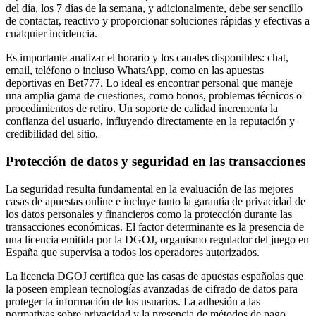
del día, los 7 días de la semana, y adicionalmente, debe ser sencillo
de contactar, reactivo y proporcionar soluciones rápidas y efectivas a
cualquier incidencia.
Es importante analizar el horario y los canales disponibles: chat,
email, teléfono o incluso WhatsApp, como en las apuestas
deportivas en Bet777. Lo ideal es encontrar personal que maneje
una amplia gama de cuestiones, como bonos, problemas técnicos o
procedimientos de retiro. Un soporte de calidad incrementa la
confianza del usuario, influyendo directamente en la reputación y
credibilidad del sitio.
Protección de datos y seguridad en las transacciones
La seguridad resulta fundamental en la evaluación de las mejores
casas de apuestas online e incluye tanto la garantía de privacidad de
los datos personales y financieros como la protección durante las
transacciones económicas. El factor determinante es la presencia de
una licencia emitida por la DGOJ, organismo regulador del juego en
España que supervisa a todos los operadores autorizados.
La licencia DGOJ certifica que las casas de apuestas españolas que
la poseen emplean tecnologías avanzadas de cifrado de datos para
proteger la información de los usuarios. La adhesión a las
normativas sobre privacidad y la presencia de métodos de pago