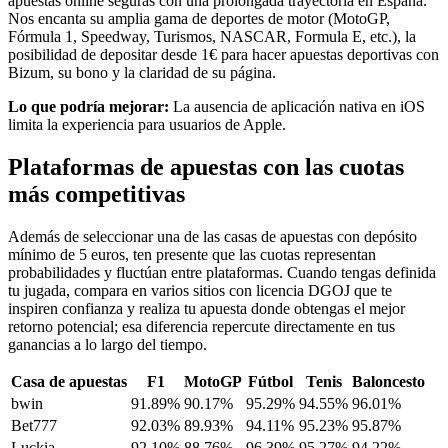
apuestas online seguras con una prolongada trayectoria en España.
Nos encanta su amplia gama de deportes de motor (MotoGP,
Fórmula 1, Speedway, Turismos, NASCAR, Formula E, etc.), la
posibilidad de depositar desde 1€ para hacer apuestas deportivas con
Bizum, su bono y la claridad de su página.
Lo que podría mejorar:
La ausencia de aplicación nativa en iOS
limita la experiencia para usuarios de Apple.
Plataformas de apuestas con las cuotas
más competitivas
Además de seleccionar una de las casas de apuestas con depósito
mínimo de 5 euros, ten presente que las cuotas representan
probabilidades y fluctúan entre plataformas. Cuando tengas definida
tu jugada, compara en varios sitios con licencia DGOJ que te
inspiren confianza y realiza tu apuesta donde obtengas el mejor
retorno potencial; esa diferencia repercute directamente en tus
ganancias a lo largo del tiempo.
Casa de apuestas
F1
MotoGP
Fútbol
Tenis
Baloncesto
bwin
91.89%
90.17%
95.29%
94.55%
96.01%
Bet777
92.03%
89.93%
94.11%
95.23%
95.87%
Luckia
92.10%
88.76%
96.39%
95.27%
94.22%