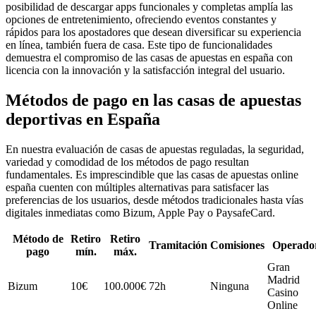
posibilidad de descargar apps funcionales y completas amplía las
opciones de entretenimiento, ofreciendo eventos constantes y
rápidos para los apostadores que desean diversificar su experiencia
en línea, también fuera de casa. Este tipo de funcionalidades
demuestra el compromiso de las casas de apuestas en españa con
licencia con la innovación y la satisfacción integral del usuario.
Métodos de pago en las casas de apuestas
deportivas en España
En nuestra evaluación de casas de apuestas reguladas, la seguridad,
variedad y comodidad de los métodos de pago resultan
fundamentales. Es imprescindible que las casas de apuestas online
españa cuenten con múltiples alternativas para satisfacer las
preferencias de los usuarios, desde métodos tradicionales hasta vías
digitales inmediatas como Bizum, Apple Pay o PaysafeCard.
Método de
Retiro
Retiro
Tramitación
Comisiones
Operado
pago
mín.
máx.
Gran
Madrid
Bizum
10€
100.000€
72h
Ninguna
Casino
Online