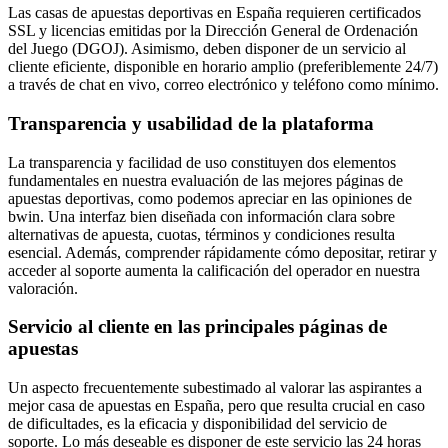
Las casas de apuestas deportivas en España requieren certificados
SSL y licencias emitidas por la Dirección General de Ordenación
del Juego (DGOJ). Asimismo, deben disponer de un servicio al
cliente eficiente, disponible en horario amplio (preferiblemente 24/7)
a través de chat en vivo, correo electrónico y teléfono como mínimo.
Transparencia y usabilidad de la plataforma
La transparencia y facilidad de uso constituyen dos elementos
fundamentales en nuestra evaluación de las mejores páginas de
apuestas deportivas, como podemos apreciar en las opiniones de
bwin. Una interfaz bien diseñada con información clara sobre
alternativas de apuesta, cuotas, términos y condiciones resulta
esencial. Además, comprender rápidamente cómo depositar, retirar y
acceder al soporte aumenta la calificación del operador en nuestra
valoración.
Servicio al cliente en las principales páginas de
apuestas
Un aspecto frecuentemente subestimado al valorar las aspirantes a
mejor casa de apuestas en España, pero que resulta crucial en caso
de dificultades, es la eficacia y disponibilidad del servicio de
soporte. Lo más deseable es disponer de este servicio las 24 horas