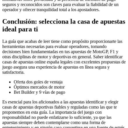
seguros y reconocidos son claves para evaluar la fiabilidad de un
operador y ofrecer tranquilidad total a los apostadores.
Conclusión: selecciona la casa de apuestas
ideal para ti
La guía que acabas de leer tiene como propósito proporcionarte las
herramientas necesarias para evaluar operadores, tomando
decisiones bien fundamentadas en tus apuestas de MotoGP, F1 y
otras disciplinas de motor y deportivas en general. Saber identificar
casas de apuestas online españa legales con excelentes propuestas de
juego asegura una experiencia de apuestas en línea segura y
satisfactoria.
Oferta dos goles de ventaja
Óptimos mercados de motor
Bet Builder y 9 vías de pago
Es esencial para los aficionados a las apuestas identificar y elegir
casas de apuestas deportivas fiables y reguladas como las que te
proponemos en esta guía. La importancia del juego con
responsabilidad no puede enfatizarse lo suficiente, ya que las
apuestas siempre deben contemplarse como una forma de
entretenimiento y en ningún caso convertirse en una fuente de estrés