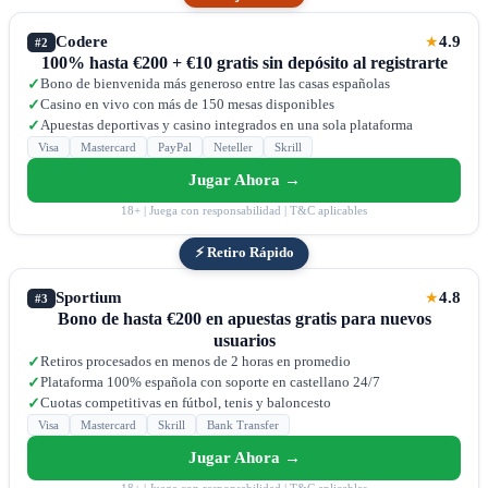
Codere
4.9
★
#2
100% hasta €200 + €10 gratis sin depósito al registrarte
Bono de bienvenida más generoso entre las casas españolas
✓
Casino en vivo con más de 150 mesas disponibles
✓
Apuestas deportivas y casino integrados en una sola plataforma
✓
Visa
Mastercard
PayPal
Neteller
Skrill
Jugar Ahora →
18+ | Juega con responsabilidad | T&C aplicables
⚡ Retiro Rápido
Sportium
4.8
★
#3
Bono de hasta €200 en apuestas gratis para nuevos
usuarios
Retiros procesados en menos de 2 horas en promedio
✓
Plataforma 100% española con soporte en castellano 24/7
✓
Cuotas competitivas en fútbol, tenis y baloncesto
✓
Visa
Mastercard
Skrill
Bank Transfer
Jugar Ahora →
18+ | Juega con responsabilidad | T&C aplicables