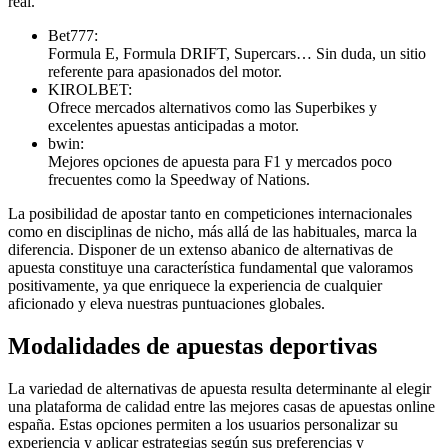
real.
Bet777:
Formula E, Formula DRIFT, Supercars… Sin duda, un sitio
referente para apasionados del motor.
KIROLBET:
Ofrece mercados alternativos como las Superbikes y
excelentes apuestas anticipadas a motor.
bwin:
Mejores opciones de apuesta para F1 y mercados poco
frecuentes como la Speedway of Nations.
La posibilidad de apostar tanto en competiciones internacionales
como en disciplinas de nicho, más allá de las habituales, marca la
diferencia. Disponer de un extenso abanico de alternativas de
apuesta constituye una característica fundamental que valoramos
positivamente, ya que enriquece la experiencia de cualquier
aficionado y eleva nuestras puntuaciones globales.
Modalidades de apuestas deportivas
La variedad de alternativas de apuesta resulta determinante al elegir
una plataforma de calidad entre las mejores casas de apuestas online
españa. Estas opciones permiten a los usuarios personalizar su
experiencia y aplicar estrategias según sus preferencias y