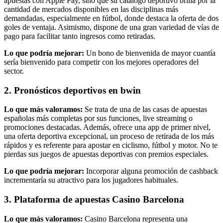
apuestas con Apple Pay, sino que su catálogo deportivo brilla por la
cantidad de mercados disponibles en las disciplinas más
demandadas, especialmente en fútbol, donde destaca la oferta de dos
goles de ventaja. Asimismo, dispone de una gran variedad de vías de
pago para facilitar tanto ingresos como retiradas.
Lo que podría mejorar:
Un bono de bienvenida de mayor cuantía
sería bienvenido para competir con los mejores operadores del
sector.
2. Pronósticos deportivos en bwin
Lo que más valoramos:
Se trata de una de las casas de apuestas
españolas más completas por sus funciones, live streaming o
promociones destacadas. Además, ofrece una app de primer nivel,
una oferta deportiva excepcional, un proceso de retirada de los más
rápidos y es referente para apostar en ciclismo, fútbol y motor. No te
pierdas sus juegos de apuestas deportivas con premios especiales.
Lo que podría mejorar:
Incorporar alguna promoción de cashback
incrementaría su atractivo para los jugadores habituales.
3. Plataforma de apuestas Casino Barcelona
Lo que más valoramos:
Casino Barcelona representa una