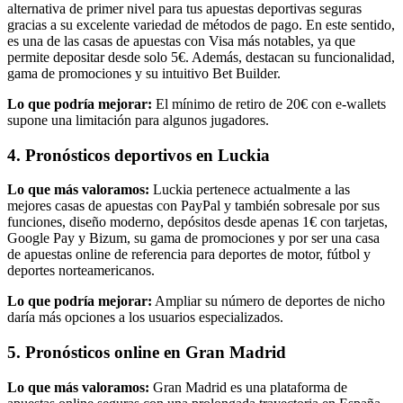
alternativa de primer nivel para tus apuestas deportivas seguras
gracias a su excelente variedad de métodos de pago. En este sentido,
es una de las casas de apuestas con Visa más notables, ya que
permite depositar desde solo 5€. Además, destacan su funcionalidad,
gama de promociones y su intuitivo Bet Builder.
Lo que podría mejorar:
El mínimo de retiro de 20€ con e-wallets
supone una limitación para algunos jugadores.
4. Pronósticos deportivos en Luckia
Lo que más valoramos:
Luckia pertenece actualmente a las
mejores casas de apuestas con PayPal y también sobresale por sus
funciones, diseño moderno, depósitos desde apenas 1€ con tarjetas,
Google Pay y Bizum, su gama de promociones y por ser una casa
de apuestas online de referencia para deportes de motor, fútbol y
deportes norteamericanos.
Lo que podría mejorar:
Ampliar su número de deportes de nicho
daría más opciones a los usuarios especializados.
5. Pronósticos online en Gran Madrid
Lo que más valoramos:
Gran Madrid es una plataforma de