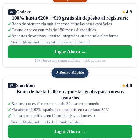
Codere
4.9
★
#2
100% hasta €200 + €10 gratis sin depósito al registrarte
Bono de bienvenida más generoso entre las casas españolas
✓
Casino en vivo con más de 150 mesas disponibles
✓
Apuestas deportivas y casino integrados en una sola plataforma
✓
Visa
Mastercard
PayPal
Neteller
Skrill
Jugar Ahora →
18+ | Juega con responsabilidad | T&C aplicables
⚡ Retiro Rápido
Sportium
4.8
★
#3
Bono de hasta €200 en apuestas gratis para nuevos
usuarios
Retiros procesados en menos de 2 horas en promedio
✓
Plataforma 100% española con soporte en castellano 24/7
✓
Cuotas competitivas en fútbol, tenis y baloncesto
✓
Visa
Mastercard
Skrill
Bank Transfer
Jugar Ahora →
18+ | Juega con responsabilidad | T&C aplicables