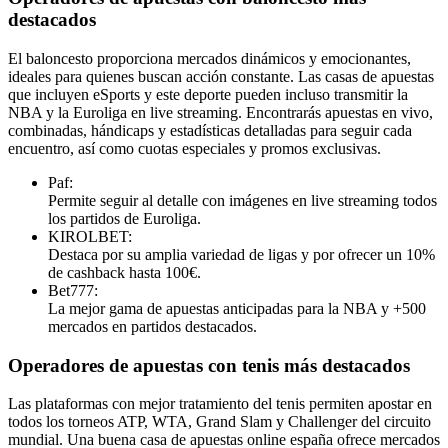
destacados
El baloncesto proporciona mercados dinámicos y emocionantes,
ideales para quienes buscan acción constante. Las casas de apuestas
que incluyen eSports y este deporte pueden incluso transmitir la
NBA y la Euroliga en live streaming. Encontrarás apuestas en vivo,
combinadas, hándicaps y estadísticas detalladas para seguir cada
encuentro, así como cuotas especiales y promos exclusivas.
Paf:
Permite seguir al detalle con imágenes en live streaming todos
los partidos de Euroliga.
KIROLBET:
Destaca por su amplia variedad de ligas y por ofrecer un 10%
de cashback hasta 100€.
Bet777:
La mejor gama de apuestas anticipadas para la NBA y +500
mercados en partidos destacados.
Operadores de apuestas con tenis más destacados
Las plataformas con mejor tratamiento del tenis permiten apostar en
todos los torneos ATP, WTA, Grand Slam y Challenger del circuito
mundial. Una buena casa de apuestas online españa ofrece mercados