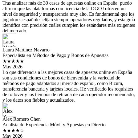
Tras analizar más de 30 casas de apuestas online en España, puedo
afirmar que las plataformas con licencia de la DGOJ ofrecen un
nivel de seguridad y transparencia muy alto. Es fundamental que los
jugadores españoles elijan siempre operadores regulados, y esta guía
identifica con precisión cuáles cumplen los estándares más exigentes
del mercado.
Laura Martínez Navarro
Especialista en Métodos de Pago y Bonos de Apuestas
★★★★★
May 2026
Lo que diferencia a las mejores casas de apuestas online en España
son sus condiciones de bonos de bienvenida y la variedad de
métodos de pago adaptados al mercado español, como Bizum,
transferencia bancaria y tarjetas locales. He verificado los requisitos
de rollover y los tiempos de retirada de cada operador recomendado,
y los datos son fiables y actualizados.
Álex Romero Chen
Analista de Experiencia Móvil y Apuestas en Directo
★★★★☆
May 2026