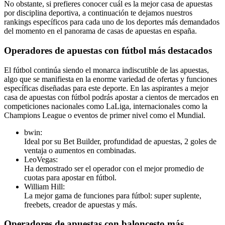
No obstante, si prefieres conocer cuál es la mejor casa de apuestas
por disciplina deportiva, a continuación te dejamos nuestros
rankings específicos para cada uno de los deportes más demandados
del momento en el panorama de casas de apuestas en españa.
Operadores de apuestas con fútbol más destacados
El fútbol continúa siendo el monarca indiscutible de las apuestas,
algo que se manifiesta en la enorme variedad de ofertas y funciones
específicas diseñadas para este deporte. En las aspirantes a mejor
casa de apuestas con fútbol podrás apostar a cientos de mercados en
competiciones nacionales como LaLiga, internacionales como la
Champions League o eventos de primer nivel como el Mundial.
bwin:
Ideal por su Bet Builder, profundidad de apuestas, 2 goles de
ventaja o aumentos en combinadas.
LeoVegas:
Ha demostrado ser el operador con el mejor promedio de
cuotas para apostar en fútbol.
William Hill:
La mejor gama de funciones para fútbol: super suplente,
freebets, creador de apuestas y más.
Operadores de apuestas con baloncesto más