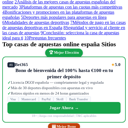
online
2
Análisis de las mejores casas de apuestas españolas del
mercado
3
Plataformas de apuestas con las cuotas más competitivas
4
Bonificaciones y promociones en las plataformas de apuestas
españolas
5
Deportes más populares para apuestas en línea
6
Modalidades de apuestas deportivas
7
Métodos de pago en las casas
de apuestas deportivas en España
8
Seguridad y servicio al cliente en
las casas de apuestas
9
Conclusión: selecciona la casa de apuestas
ideal para ti
10
Preguntas frecuentes
Top casas de apuestas online españa Sitios
🏆 Mejor Elección
Bet365
5.0
★
#1
Bono de bienvenida del 100% hasta €100 en tu
primer depósito
Licencia DGOJ española — completamente legal y regulada
✓
Más de 30 deportes disponibles con apuestas en vivo
✓
Retiros rápidos en menos de 24 horas garantizados
✓
Visa
Mastercard
PayPal
Skrill
Bank Transfer
Jugar Ahora →
18+ | Juega con responsabilidad | T&C aplicables
🎰 Mejor Bono