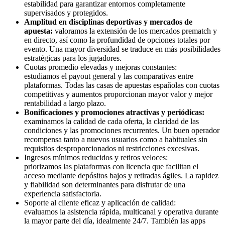
estabilidad para garantizar entornos completamente
supervisados y protegidos.
Amplitud en disciplinas deportivas y mercados de
apuesta:
valoramos la extensión de los mercados prematch y
en directo, así como la profundidad de opciones totales por
evento. Una mayor diversidad se traduce en más posibilidades
estratégicas para los jugadores.
Cuotas promedio elevadas y mejoras constantes:
estudiamos el payout general y las comparativas entre
plataformas. Todas las casas de apuestas españolas con cuotas
competitivas y aumentos proporcionan mayor valor y mejor
rentabilidad a largo plazo.
Bonificaciones y promociones atractivas y periódicas:
examinamos la calidad de cada oferta, la claridad de las
condiciones y las promociones recurrentes. Un buen operador
recompensa tanto a nuevos usuarios como a habituales sin
requisitos desproporcionados ni restricciones excesivas.
Ingresos mínimos reducidos y retiros veloces:
priorizamos las plataformas con licencia que facilitan el
acceso mediante depósitos bajos y retiradas ágiles. La rapidez
y fiabilidad son determinantes para disfrutar de una
experiencia satisfactoria.
Soporte al cliente eficaz y aplicación de calidad:
evaluamos la asistencia rápida, multicanal y operativa durante
la mayor parte del día, idealmente 24/7. También las apps