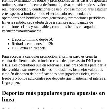
Hemos examinado los bonos y promociones de las casas de apuestas
online españa con licencia de forma objetiva, considerando su valor
real, periodicidad y condiciones de uso. Por ese motivo, tras estudiar
este aspecto a fondo en todo el sector, solo recomendamos
operadores con bonificaciones generosas y promociones periódicas.
En este sentido, cada oferta debe ir siempre acompañada de
condiciones claras y razonables, como nos hemos encargado de
verificar exhaustivamente.
Depósito mínimo desde 5€
Retiradas en menos de 12h
100€ extra en freebets
Para acceder a cualquier promoción, el primer paso es crear tu
cuenta de cliente; existen incluso casas de apuestas sin DNI (con
NIE). Los operadores suelen reservar sus mejores ofertas para dar la
bienvenida a sus nuevos clientes, no obstante, los mejor valorados
también disponen de bonificaciones para jugadores fieles, como
freebets o bonos adicionales por depósito que mantienen el interés a
largo plazo.
Deportes más populares para apuestas en
línea