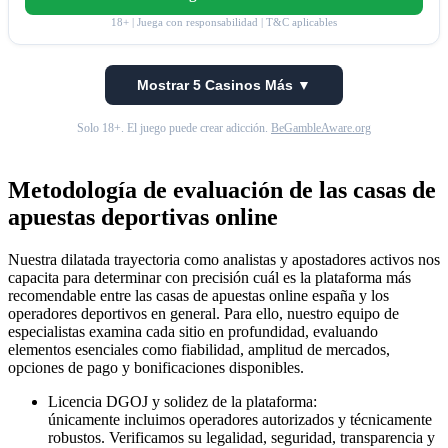
18+ | Juega con responsabilidad | T&C aplicables
Mostrar 5 Casinos Más ▼
Solo 18+. El juego puede crear adicción.
BeGambleAware.org
Metodología de evaluación de las casas de
apuestas deportivas online
Nuestra dilatada trayectoria como analistas y apostadores activos nos
capacita para determinar con precisión cuál es la plataforma más
recomendable entre las casas de apuestas online españa y los
operadores deportivos en general. Para ello, nuestro equipo de
especialistas examina cada sitio en profundidad, evaluando
elementos esenciales como fiabilidad, amplitud de mercados,
opciones de pago y bonificaciones disponibles.
Licencia DGOJ y solidez de la plataforma:
únicamente incluimos operadores autorizados y técnicamente
robustos. Verificamos su legalidad, seguridad, transparencia y