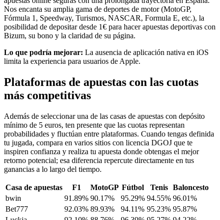
apuestas online seguras con una prolongada trayectoria en España.
Nos encanta su amplia gama de deportes de motor (MotoGP,
Fórmula 1, Speedway, Turismos, NASCAR, Formula E, etc.), la
posibilidad de depositar desde 1€ para hacer apuestas deportivas con
Bizum, su bono y la claridad de su página.
Lo que podría mejorar:
La ausencia de aplicación nativa en iOS
limita la experiencia para usuarios de Apple.
Plataformas de apuestas con las cuotas
más competitivas
Además de seleccionar una de las casas de apuestas con depósito
mínimo de 5 euros, ten presente que las cuotas representan
probabilidades y fluctúan entre plataformas. Cuando tengas definida
tu jugada, compara en varios sitios con licencia DGOJ que te
inspiren confianza y realiza tu apuesta donde obtengas el mejor
retorno potencial; esa diferencia repercute directamente en tus
ganancias a lo largo del tiempo.
Casa de apuestas
F1
MotoGP
Fútbol
Tenis
Baloncesto
bwin
91.89%
90.17%
95.29%
94.55%
96.01%
Bet777
92.03%
89.93%
94.11%
95.23%
95.87%
Luckia
92.10%
88.76%
96.39%
95.27%
94.22%