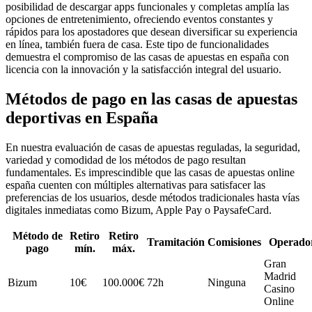
posibilidad de descargar apps funcionales y completas amplía las
opciones de entretenimiento, ofreciendo eventos constantes y
rápidos para los apostadores que desean diversificar su experiencia
en línea, también fuera de casa. Este tipo de funcionalidades
demuestra el compromiso de las casas de apuestas en españa con
licencia con la innovación y la satisfacción integral del usuario.
Métodos de pago en las casas de apuestas
deportivas en España
En nuestra evaluación de casas de apuestas reguladas, la seguridad,
variedad y comodidad de los métodos de pago resultan
fundamentales. Es imprescindible que las casas de apuestas online
españa cuenten con múltiples alternativas para satisfacer las
preferencias de los usuarios, desde métodos tradicionales hasta vías
digitales inmediatas como Bizum, Apple Pay o PaysafeCard.
Método de
Retiro
Retiro
Tramitación
Comisiones
Operado
pago
mín.
máx.
Gran
Madrid
Bizum
10€
100.000€
72h
Ninguna
Casino
Online