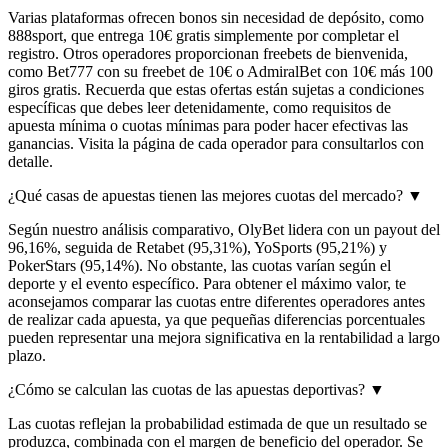
Varias plataformas ofrecen bonos sin necesidad de depósito, como
888sport, que entrega 10€ gratis simplemente por completar el
registro. Otros operadores proporcionan freebets de bienvenida,
como Bet777 con su freebet de 10€ o AdmiralBet con 10€ más 100
giros gratis. Recuerda que estas ofertas están sujetas a condiciones
específicas que debes leer detenidamente, como requisitos de
apuesta mínima o cuotas mínimas para poder hacer efectivas las
ganancias. Visita la página de cada operador para consultarlos con
detalle.
¿Qué casas de apuestas tienen las mejores cuotas del mercado?
▼
Según nuestro análisis comparativo, OlyBet lidera con un payout del
96,16%, seguida de Retabet (95,31%), YoSports (95,21%) y
PokerStars (95,14%). No obstante, las cuotas varían según el
deporte y el evento específico. Para obtener el máximo valor, te
aconsejamos comparar las cuotas entre diferentes operadores antes
de realizar cada apuesta, ya que pequeñas diferencias porcentuales
pueden representar una mejora significativa en la rentabilidad a largo
plazo.
¿Cómo se calculan las cuotas de las apuestas deportivas?
▼
Las cuotas reflejan la probabilidad estimada de que un resultado se
produzca, combinada con el margen de beneficio del operador. Se