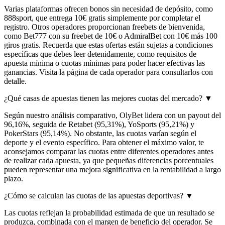
Varias plataformas ofrecen bonos sin necesidad de depósito, como
888sport, que entrega 10€ gratis simplemente por completar el
registro. Otros operadores proporcionan freebets de bienvenida,
como Bet777 con su freebet de 10€ o AdmiralBet con 10€ más 100
giros gratis. Recuerda que estas ofertas están sujetas a condiciones
específicas que debes leer detenidamente, como requisitos de
apuesta mínima o cuotas mínimas para poder hacer efectivas las
ganancias. Visita la página de cada operador para consultarlos con
detalle.
¿Qué casas de apuestas tienen las mejores cuotas del mercado?
▼
Según nuestro análisis comparativo, OlyBet lidera con un payout del
96,16%, seguida de Retabet (95,31%), YoSports (95,21%) y
PokerStars (95,14%). No obstante, las cuotas varían según el
deporte y el evento específico. Para obtener el máximo valor, te
aconsejamos comparar las cuotas entre diferentes operadores antes
de realizar cada apuesta, ya que pequeñas diferencias porcentuales
pueden representar una mejora significativa en la rentabilidad a largo
plazo.
¿Cómo se calculan las cuotas de las apuestas deportivas?
▼
Las cuotas reflejan la probabilidad estimada de que un resultado se
produzca, combinada con el margen de beneficio del operador. Se