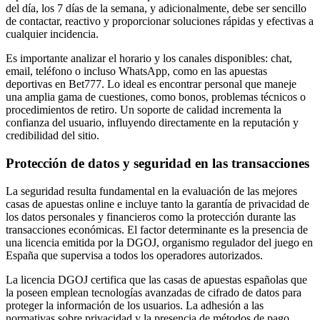
del día, los 7 días de la semana, y adicionalmente, debe ser sencillo
de contactar, reactivo y proporcionar soluciones rápidas y efectivas a
cualquier incidencia.
Es importante analizar el horario y los canales disponibles: chat,
email, teléfono o incluso WhatsApp, como en las apuestas
deportivas en Bet777. Lo ideal es encontrar personal que maneje
una amplia gama de cuestiones, como bonos, problemas técnicos o
procedimientos de retiro. Un soporte de calidad incrementa la
confianza del usuario, influyendo directamente en la reputación y
credibilidad del sitio.
Protección de datos y seguridad en las transacciones
La seguridad resulta fundamental en la evaluación de las mejores
casas de apuestas online e incluye tanto la garantía de privacidad de
los datos personales y financieros como la protección durante las
transacciones económicas. El factor determinante es la presencia de
una licencia emitida por la DGOJ, organismo regulador del juego en
España que supervisa a todos los operadores autorizados.
La licencia DGOJ certifica que las casas de apuestas españolas que
la poseen emplean tecnologías avanzadas de cifrado de datos para
proteger la información de los usuarios. La adhesión a las
normativas sobre privacidad y la presencia de métodos de pago