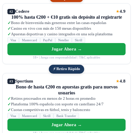
Codere
4.9
★
#2
100% hasta €200 + €10 gratis sin depósito al registrarte
Bono de bienvenida más generoso entre las casas españolas
✓
Casino en vivo con más de 150 mesas disponibles
✓
Apuestas deportivas y casino integrados en una sola plataforma
✓
Visa
Mastercard
PayPal
Neteller
Skrill
Jugar Ahora →
18+ | Juega con responsabilidad | T&C aplicables
⚡ Retiro Rápido
Sportium
4.8
★
#3
Bono de hasta €200 en apuestas gratis para nuevos
usuarios
Retiros procesados en menos de 2 horas en promedio
✓
Plataforma 100% española con soporte en castellano 24/7
✓
Cuotas competitivas en fútbol, tenis y baloncesto
✓
Visa
Mastercard
Skrill
Bank Transfer
Jugar Ahora →
18+ | Juega con responsabilidad | T&C aplicables