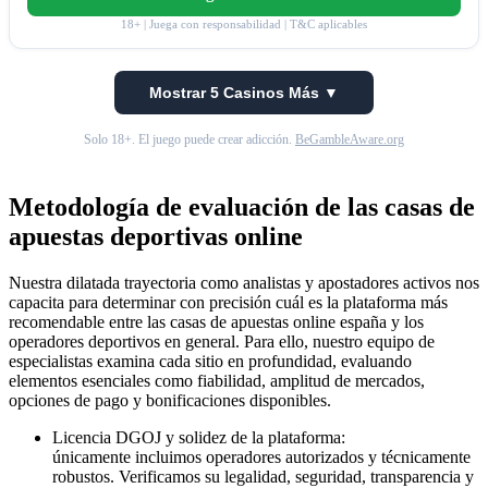
18+ | Juega con responsabilidad | T&C aplicables
Mostrar 5 Casinos Más ▼
Solo 18+. El juego puede crear adicción.
BeGambleAware.org
Metodología de evaluación de las casas de
apuestas deportivas online
Nuestra dilatada trayectoria como analistas y apostadores activos nos
capacita para determinar con precisión cuál es la plataforma más
recomendable entre las casas de apuestas online españa y los
operadores deportivos en general. Para ello, nuestro equipo de
especialistas examina cada sitio en profundidad, evaluando
elementos esenciales como fiabilidad, amplitud de mercados,
opciones de pago y bonificaciones disponibles.
Licencia DGOJ y solidez de la plataforma:
únicamente incluimos operadores autorizados y técnicamente
robustos. Verificamos su legalidad, seguridad, transparencia y