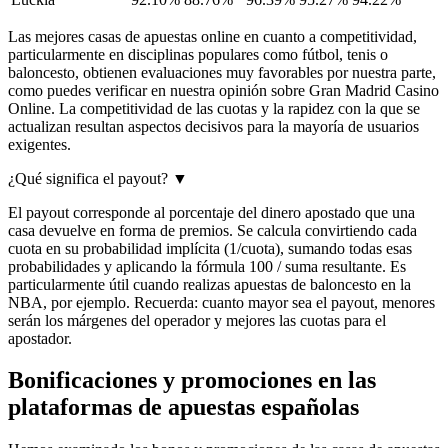
Las mejores casas de apuestas online en cuanto a competitividad,
particularmente en disciplinas populares como fútbol, tenis o
baloncesto, obtienen evaluaciones muy favorables por nuestra parte,
como puedes verificar en nuestra opinión sobre Gran Madrid Casino
Online. La competitividad de las cuotas y la rapidez con la que se
actualizan resultan aspectos decisivos para la mayoría de usuarios
exigentes.
¿Qué significa el payout?
▼
El payout corresponde al porcentaje del dinero apostado que una
casa devuelve en forma de premios. Se calcula convirtiendo cada
cuota en su probabilidad implícita (1/cuota), sumando todas esas
probabilidades y aplicando la fórmula 100 / suma resultante. Es
particularmente útil cuando realizas apuestas de baloncesto en la
NBA, por ejemplo. Recuerda: cuanto mayor sea el payout, menores
serán los márgenes del operador y mejores las cuotas para el
apostador.
Bonificaciones y promociones en las
plataformas de apuestas españolas