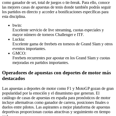
como ganador de set, total de juegos o tie-break. Para ello, conoce
las mejores casas de apuestas de tenis donde también podrás seguir
los partidos en directo y acceder a bonificaciones específicas para
esta disciplina.
bwin:
Excelente servicio de live streaming, cuotas especiales y
mayor número de torneos Challenger e ITF.
Luckia:
Excelente gama de freebets en torneos de Grand Slam y otros
eventos importantes.
GMCO:
Freebets recurrentes por apostar en los Grand Slam y cuotas
mejoradas en partidos importantes.
Operadores de apuestas con deportes de motor más
destacados
Las apuestas a deportes de motor como F1 y MotoGP gozan de gran
popularidad por la emoción y el dinamismo que generan. El
catálogo de casas de apuestas en españa para pronósticos de motor
incluye alternativas como ganador de carrera, posiciones finales o
duelos entre pilotos. Las aspirantes a mejor plataforma de apuestas
deportivas proporcionan cuotas atractivas y seguimiento en tiempo