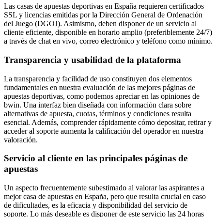
Las casas de apuestas deportivas en España requieren certificados
SSL y licencias emitidas por la Dirección General de Ordenación
del Juego (DGOJ). Asimismo, deben disponer de un servicio al
cliente eficiente, disponible en horario amplio (preferiblemente 24/7)
a través de chat en vivo, correo electrónico y teléfono como mínimo.
Transparencia y usabilidad de la plataforma
La transparencia y facilidad de uso constituyen dos elementos
fundamentales en nuestra evaluación de las mejores páginas de
apuestas deportivas, como podemos apreciar en las opiniones de
bwin. Una interfaz bien diseñada con información clara sobre
alternativas de apuesta, cuotas, términos y condiciones resulta
esencial. Además, comprender rápidamente cómo depositar, retirar y
acceder al soporte aumenta la calificación del operador en nuestra
valoración.
Servicio al cliente en las principales páginas de
apuestas
Un aspecto frecuentemente subestimado al valorar las aspirantes a
mejor casa de apuestas en España, pero que resulta crucial en caso
de dificultades, es la eficacia y disponibilidad del servicio de
soporte. Lo más deseable es disponer de este servicio las 24 horas