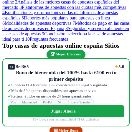
online
2
Análisis de las mejores casas de apuestas españolas del
mercado
3
Plataformas de apuestas con las cuotas más competitivas
4
Bonificaciones y promociones en las plataformas de apuestas
españolas
5
Deportes más populares para apuestas en línea
6
Modalidades de apuestas deportivas
7
Métodos de pago en las casas
de apuestas deportivas en España
8
Seguridad y servicio al cliente en
las casas de apuestas
9
Conclusión: selecciona la casa de apuestas
ideal para ti
10
Preguntas frecuentes
Top casas de apuestas online españa Sitios
🏆 Mejor Elección
Bet365
5.0
★
#1
Bono de bienvenida del 100% hasta €100 en tu
primer depósito
Licencia DGOJ española — completamente legal y regulada
✓
Más de 30 deportes disponibles con apuestas en vivo
✓
Retiros rápidos en menos de 24 horas garantizados
✓
Visa
Mastercard
PayPal
Skrill
Bank Transfer
Jugar Ahora →
18+ | Juega con responsabilidad | T&C aplicables
🎰 Mejor Bono