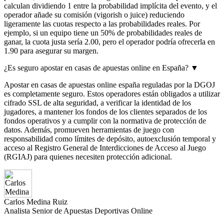
calculan dividiendo 1 entre la probabilidad implícita del evento, y el
operador añade su comisión (vigorish o juice) reduciendo
ligeramente las cuotas respecto a las probabilidades reales. Por
ejemplo, si un equipo tiene un 50% de probabilidades reales de
ganar, la cuota justa sería 2.00, pero el operador podría ofrecerla en
1.90 para asegurar su margen.
¿Es seguro apostar en casas de apuestas online en España?
▼
Apostar en casas de apuestas online españa reguladas por la DGOJ
es completamente seguro. Estos operadores están obligados a utilizar
cifrado SSL de alta seguridad, a verificar la identidad de los
jugadores, a mantener los fondos de los clientes separados de los
fondos operativos y a cumplir con la normativa de protección de
datos. Además, promueven herramientas de juego con
responsabilidad como límites de depósito, autoexclusión temporal y
acceso al Registro General de Interdicciones de Acceso al Juego
(RGIAJ) para quienes necesiten protección adicional.
Carlos Medina Ruiz
Analista Senior de Apuestas Deportivas Online