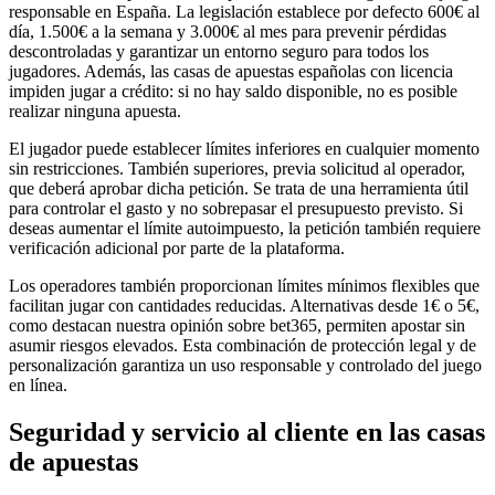
responsable en España. La legislación establece por defecto 600€ al
día, 1.500€ a la semana y 3.000€ al mes para prevenir pérdidas
descontroladas y garantizar un entorno seguro para todos los
jugadores. Además, las casas de apuestas españolas con licencia
impiden jugar a crédito: si no hay saldo disponible, no es posible
realizar ninguna apuesta.
El jugador puede establecer límites inferiores en cualquier momento
sin restricciones. También superiores, previa solicitud al operador,
que deberá aprobar dicha petición. Se trata de una herramienta útil
para controlar el gasto y no sobrepasar el presupuesto previsto. Si
deseas aumentar el límite autoimpuesto, la petición también requiere
verificación adicional por parte de la plataforma.
Los operadores también proporcionan límites mínimos flexibles que
facilitan jugar con cantidades reducidas. Alternativas desde 1€ o 5€,
como destacan nuestra opinión sobre bet365, permiten apostar sin
asumir riesgos elevados. Esta combinación de protección legal y de
personalización garantiza un uso responsable y controlado del juego
en línea.
Seguridad y servicio al cliente en las casas
de apuestas