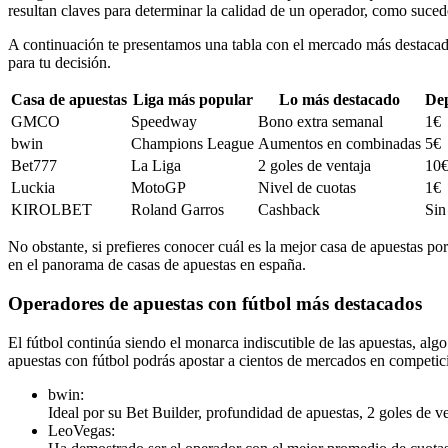
resultan claves para determinar la calidad de un operador, como suced
A continuación te presentamos una tabla con el mercado más destacado
para tu decisión.
Casa de apuestas
Liga más popular
Lo más destacado
Dep
GMCO
Speedway
Bono extra semanal
1€
bwin
Champions League
Aumentos en combinadas
5€
Bet777
La Liga
2 goles de ventaja
10
Luckia
MotoGP
Nivel de cuotas
1€
KIROLBET
Roland Garros
Cashback
Sin
No obstante, si prefieres conocer cuál es la mejor casa de apuestas p
en el panorama de casas de apuestas en españa.
Operadores de apuestas con fútbol más destacados
El fútbol continúa siendo el monarca indiscutible de las apuestas, alg
apuestas con fútbol podrás apostar a cientos de mercados en compet
bwin:
Ideal por su Bet Builder, profundidad de apuestas, 2 goles de 
LeoVegas: