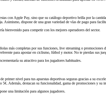
estas con Apple Pay, sino que su catálogo deportivo brilla por la canti
ja. Asimismo, dispone de una gran variedad de vías de pago para facilit
ía bienvenido para competir con los mejores operadores del sector.
añolas más completas por sus funciones, live streaming o promociones d
referente para apostar en ciclismo, fútbol y motor. No te pierdas sus ju
rementaría su atractivo para los jugadores habituales.
de primer nivel para tus apuestas deportivas seguras gracias a su excel
lo 5€. Además, destacan su funcionalidad, gama de promociones y su int
pone una limitación para algunos jugadores.