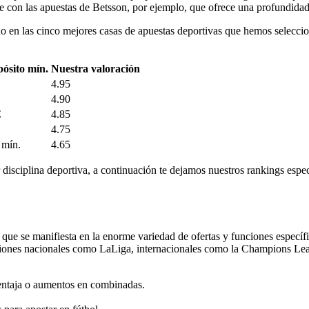
e con las apuestas de Betsson, por ejemplo, que ofrece una profundidad 
 en las cinco mejores casas de apuestas deportivas que hemos seleccio
ósito mín.
Nuestra valoración
4.95
4.90
€
4.85
4.75
 mín.
4.65
or disciplina deportiva, a continuación te dejamos nuestros rankings e
o que se manifiesta en la enorme variedad de ofertas y funciones específi
iciones nacionales como LaLiga, internacionales como la Champions Le
ventaja o aumentos en combinadas.