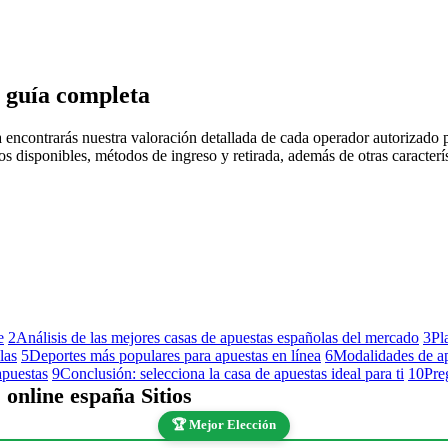
 guía completa
a encontrarás nuestra valoración detallada de cada operador autorizado 
 disponibles, métodos de ingreso y retirada, además de otras caracterís
e
2
Análisis de las mejores casas de apuestas españolas del mercado
3
Pl
las
5
Deportes más populares para apuestas en línea
6
Modalidades de ap
apuestas
9
Conclusión: selecciona la casa de apuestas ideal para ti
10
Pre
 online españa Sitios
🏆 Mejor Elección