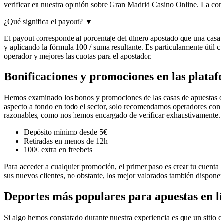
verificar en nuestra opinión sobre Gran Madrid Casino Online. La compe
¿Qué significa el payout?
▼
El payout corresponde al porcentaje del dinero apostado que una casa
y aplicando la fórmula 100 / suma resultante. Es particularmente úti
operador y mejores las cuotas para el apostador.
Bonificaciones y promociones en las plata
Hemos examinado los bonos y promociones de las casas de apuestas onli
aspecto a fondo en todo el sector, solo recomendamos operadores con 
razonables, como nos hemos encargado de verificar exhaustivamente.
Depósito mínimo desde 5€
Retiradas en menos de 12h
100€ extra en freebets
Para acceder a cualquier promoción, el primer paso es crear tu cuenta 
sus nuevos clientes, no obstante, los mejor valorados también disponen
Deportes más populares para apuestas en l
Si algo hemos constatado durante nuestra experiencia es que un sitio 