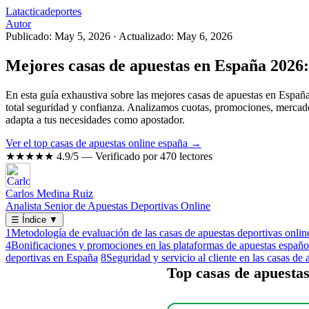
Latacticadeportes
Autor
Publicado: May 5, 2026
·
Actualizado: May 6, 2026
Mejores casas de apuestas en España 2026:
En esta guía exhaustiva sobre las mejores casas de apuestas en Españ
total seguridad y confianza. Analizamos cuotas, promociones, mercados
adapta a tus necesidades como apostador.
Ver el top casas de apuestas online españa →
★★★★★
4.9/5 — Verificado por 470 lectores
Carlos Medina Ruiz
Analista Senior de Apuestas Deportivas Online
☰
Índice
▼
1
Metodología de evaluación de las casas de apuestas deportivas onlin
4
Bonificaciones y promociones en las plataformas de apuestas españo
deportivas en España
8
Seguridad y servicio al cliente en las casas de 
Top casas de apuestas