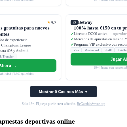
Betway
4.7
★
#5
s gratuitas para nuevos
100% hasta €150 en tu pr
entes
Licencia DGOJ activa — operador 
✓
Mercados de apuestas en más de 25
✓
ños de experiencia
Programa VIP exclusivo con reco
✓
 y Champions League
para iOS y Android
Visa
Mastercard
Skrill
Netelle
k Transfer
Jugar A
 Ahora →
18+ | Juega con responsab
sabilidad | T&C aplicables
Mostrar 5 Casinos Más ▼
Solo 18+. El juego puede crear adicción.
BeGambleAware.org
apuestas deportivas online