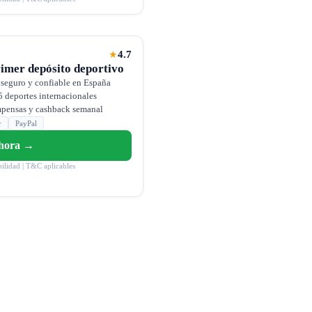
4.7
★
imer depósito deportivo
seguro y confiable en España
 deportes internacionales
mpensas y cashback semanal
r
PayPal
hora →
ilidad | T&C aplicables