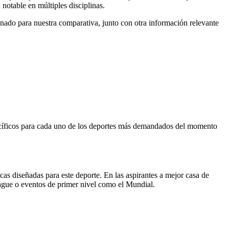
notable en múltiples disciplinas.
nado para nuestra comparativa, junto con otra información relevante
specíficos para cada uno de los deportes más demandados del momento
cas diseñadas para este deporte. En las aspirantes a mejor casa de
ague o eventos de primer nivel como el Mundial.