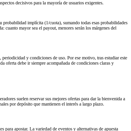
aspectos decisivos para la mayoría de usuarios exigentes.
u probabilidad implícita (1/cuota), sumando todas esas probabilidades
rda: cuanto mayor sea el payout, menores serán los márgenes del
periodicidad y condiciones de uso. Por ese motivo, tras estudiar este
ada oferta debe ir siempre acompañada de condiciones claras y
eradores suelen reservar sus mejores ofertas para dar la bienvenida a
ales por depósito que mantienen el interés a largo plazo.
s para apostar. La variedad de eventos y alternativas de apuesta