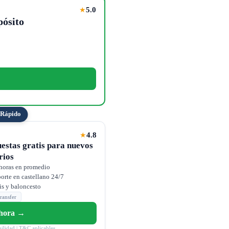
5.0
★
pósito
 Rápido
4.8
★
estas gratis para nuevos
rios
 horas en promedio
orte en castellano 24/7
is y baloncesto
ransfer
hora →
ilidad | T&C aplicables