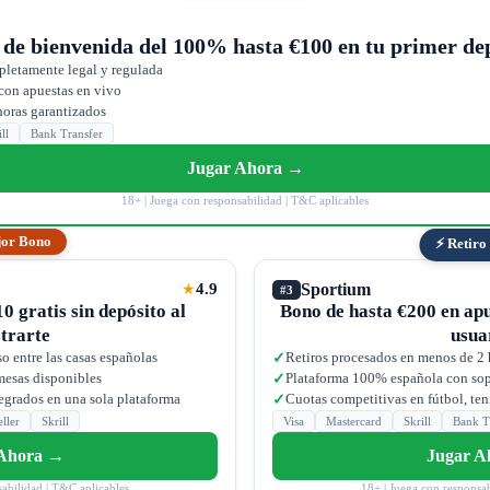
de bienvenida del 100% hasta €100 en tu primer de
letamente legal y regulada
con apuestas en vivo
horas garantizados
ll
Bank Transfer
Jugar Ahora →
18+ | Juega con responsabilidad | T&C aplicables
jor Bono
⚡ Retiro
Sportium
4.9
★
#3
 gratis sin depósito al
Bono de hasta €200 en apu
strarte
usua
 entre las casas españolas
Retiros procesados en menos de 2
✓
mesas disponibles
Plataforma 100% española con sop
✓
egrados en una sola plataforma
Cuotas competitivas en fútbol, ten
✓
ller
Skrill
Visa
Mastercard
Skrill
Bank T
 Ahora →
Jugar A
sabilidad | T&C aplicables
18+ | Juega con responsab