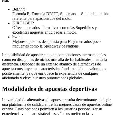
real.
Bet777:
Formula E, Formula DRIFT, Supercars… Sin duda, un sitio
referente para apasionados del motor.
KIROLBET:
Ofrece mercados alternativos como las Superbikes y
excelentes apuestas anticipadas a motor.
bwin:
Mejores opciones de apuesta para F1 y mercados poco
frecuentes como la Speedway of Nations.
La posibilidad de apostar tanto en competiciones internacionales
como en disciplinas de nicho, más allá de las habituales, marca la
diferencia. Disponer de un extenso abanico de alternativas de
apuesta constituye una característica fundamental que valoramos
positivamente, ya que enriquece la experiencia de cualquier
aficionado y eleva nuestras puntuaciones globales.
Modalidades de apuestas deportivas
La variedad de alternativas de apuesta resulta determinante al elegir
una plataforma de calidad entre las mejores casas de apuestas online
españa. Estas opciones permiten a los usuarios personalizar su
experiencia y aplicar estrategias según sus preferencias y