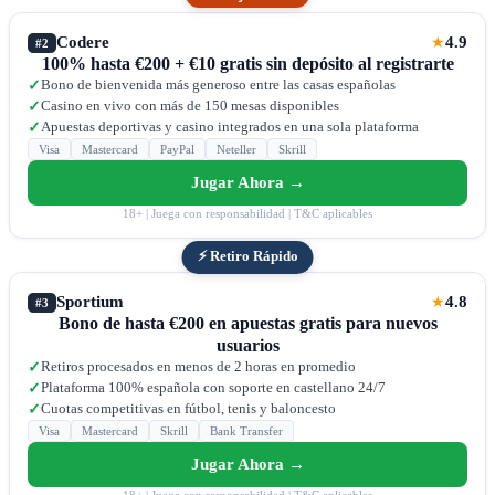
Codere
4.9
★
#2
100% hasta €200 + €10 gratis sin depósito al registrarte
Bono de bienvenida más generoso entre las casas españolas
✓
Casino en vivo con más de 150 mesas disponibles
✓
Apuestas deportivas y casino integrados en una sola plataforma
✓
Visa
Mastercard
PayPal
Neteller
Skrill
Jugar Ahora →
18+ | Juega con responsabilidad | T&C aplicables
⚡ Retiro Rápido
Sportium
4.8
★
#3
Bono de hasta €200 en apuestas gratis para nuevos
usuarios
Retiros procesados en menos de 2 horas en promedio
✓
Plataforma 100% española con soporte en castellano 24/7
✓
Cuotas competitivas en fútbol, tenis y baloncesto
✓
Visa
Mastercard
Skrill
Bank Transfer
Jugar Ahora →
18+ | Juega con responsabilidad | T&C aplicables