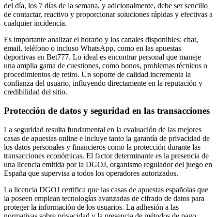
del día, los 7 días de la semana, y adicionalmente, debe ser sencillo
de contactar, reactivo y proporcionar soluciones rápidas y efectivas a
cualquier incidencia.
Es importante analizar el horario y los canales disponibles: chat,
email, teléfono o incluso WhatsApp, como en las apuestas
deportivas en Bet777. Lo ideal es encontrar personal que maneje
una amplia gama de cuestiones, como bonos, problemas técnicos o
procedimientos de retiro. Un soporte de calidad incrementa la
confianza del usuario, influyendo directamente en la reputación y
credibilidad del sitio.
Protección de datos y seguridad en las transacciones
La seguridad resulta fundamental en la evaluación de las mejores
casas de apuestas online e incluye tanto la garantía de privacidad de
los datos personales y financieros como la protección durante las
transacciones económicas. El factor determinante es la presencia de
una licencia emitida por la DGOJ, organismo regulador del juego en
España que supervisa a todos los operadores autorizados.
La licencia DGOJ certifica que las casas de apuestas españolas que
la poseen emplean tecnologías avanzadas de cifrado de datos para
proteger la información de los usuarios. La adhesión a las
normativas sobre privacidad y la presencia de métodos de pago