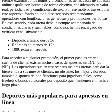
Hemos examinado los bonos y promociones de las casas de apuestas
online españa con licencia de forma objetiva, considerando su valor
real, periodicidad y condiciones de uso. Por ese motivo, tras estudiar
este aspecto a fondo en todo el sector, solo recomendamos
operadores con bonificaciones generosas y promociones periódicas.
En este sentido, cada oferta debe ir siempre acompañada de
condiciones claras y razonables, como nos hemos encargado de
verificar exhaustivamente.
Depósito mínimo desde 5€
Retiradas en menos de 12h
100€ extra en freebets
Para acceder a cualquier promoción, el primer paso es crear tu
cuenta de cliente; existen incluso casas de apuestas sin DNI (con
NIE). Los operadores suelen reservar sus mejores ofertas para dar la
bienvenida a sus nuevos clientes, no obstante, los mejor valorados
también disponen de bonificaciones para jugadores fieles, como
freebets o bonos adicionales por depósito que mantienen el interés a
largo plazo.
Deportes más populares para apuestas en
línea