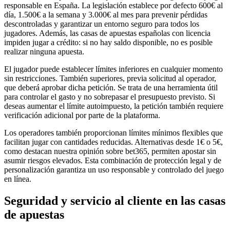
responsable en España. La legislación establece por defecto 600€ al
día, 1.500€ a la semana y 3.000€ al mes para prevenir pérdidas
descontroladas y garantizar un entorno seguro para todos los
jugadores. Además, las casas de apuestas españolas con licencia
impiden jugar a crédito: si no hay saldo disponible, no es posible
realizar ninguna apuesta.
El jugador puede establecer límites inferiores en cualquier momento
sin restricciones. También superiores, previa solicitud al operador,
que deberá aprobar dicha petición. Se trata de una herramienta útil
para controlar el gasto y no sobrepasar el presupuesto previsto. Si
deseas aumentar el límite autoimpuesto, la petición también requiere
verificación adicional por parte de la plataforma.
Los operadores también proporcionan límites mínimos flexibles que
facilitan jugar con cantidades reducidas. Alternativas desde 1€ o 5€,
como destacan nuestra opinión sobre bet365, permiten apostar sin
asumir riesgos elevados. Esta combinación de protección legal y de
personalización garantiza un uso responsable y controlado del juego
en línea.
Seguridad y servicio al cliente en las casas
de apuestas