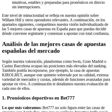
intuitivas, estables y preparadas para pronósticos en directo
sin interrupciones.
Este nivel de minuciosidad se refleja en nuestra opinión sobre
William Hill y otros operadores relevantes. A continuación, en los
apartados siguientes, compartimos nuestra visión individualizada de
las 5 mejores casas de apuestas en España para que puedas decidir
dónde conviene registrarte y comenzar a apostar con total confianza.
Análisis de las mejores casas de apuestas
españolas del mercado
Según nuestra valoración, plataformas como bwin, Gran Madrid o
Casino Barcelona ocupan las posiciones más elevadas del ranking.
También podría incorporarse, por ejemplo, la casa de apuestas
KIROLBET, aunque este quinteto sobresale por su calidad, extensa
variedad de mercados y cuotas, además de funciones avanzadas para
apostar en vivo. A continuación te detallamos nuestra evaluación de
cada uno de ellos.
1. Pronósticos deportivos en Bet777
Lo que más valoramos:
Bet777 no solo figura entre las casas de