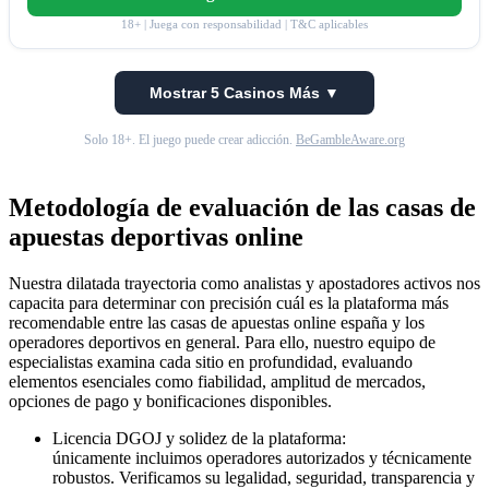
18+ | Juega con responsabilidad | T&C aplicables
Mostrar 5 Casinos Más ▼
Solo 18+. El juego puede crear adicción.
BeGambleAware.org
Metodología de evaluación de las casas de
apuestas deportivas online
Nuestra dilatada trayectoria como analistas y apostadores activos nos
capacita para determinar con precisión cuál es la plataforma más
recomendable entre las casas de apuestas online españa y los
operadores deportivos en general. Para ello, nuestro equipo de
especialistas examina cada sitio en profundidad, evaluando
elementos esenciales como fiabilidad, amplitud de mercados,
opciones de pago y bonificaciones disponibles.
Licencia DGOJ y solidez de la plataforma:
únicamente incluimos operadores autorizados y técnicamente
robustos. Verificamos su legalidad, seguridad, transparencia y