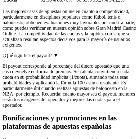
Las mejores casas de apuestas online en cuanto a competitividad,
particularmente en disciplinas populares como fútbol, tenis o
baloncesto, obtienen evaluaciones muy favorables por nuestra parte,
como puedes verificar en nuestra opinión sobre Gran Madrid Casino
Online. La competitividad de las cuotas y la rapidez con la que se
actualizan resultan aspectos decisivos para la mayoría de usuarios
exigentes.
¿Qué significa el payout?
▼
El payout corresponde al porcentaje del dinero apostado que una
casa devuelve en forma de premios. Se calcula convirtiendo cada
cuota en su probabilidad implícita (1/cuota), sumando todas esas
probabilidades y aplicando la fórmula 100 / suma resultante. Es
particularmente útil cuando realizas apuestas de baloncesto en la
NBA, por ejemplo. Recuerda: cuanto mayor sea el payout, menores
serán los márgenes del operador y mejores las cuotas para el
apostador.
Bonificaciones y promociones en las
plataformas de apuestas españolas