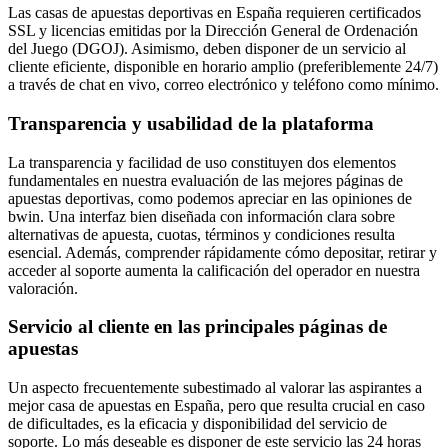
Las casas de apuestas deportivas en España requieren certificados
SSL y licencias emitidas por la Dirección General de Ordenación
del Juego (DGOJ). Asimismo, deben disponer de un servicio al
cliente eficiente, disponible en horario amplio (preferiblemente 24/7)
a través de chat en vivo, correo electrónico y teléfono como mínimo.
Transparencia y usabilidad de la plataforma
La transparencia y facilidad de uso constituyen dos elementos
fundamentales en nuestra evaluación de las mejores páginas de
apuestas deportivas, como podemos apreciar en las opiniones de
bwin. Una interfaz bien diseñada con información clara sobre
alternativas de apuesta, cuotas, términos y condiciones resulta
esencial. Además, comprender rápidamente cómo depositar, retirar y
acceder al soporte aumenta la calificación del operador en nuestra
valoración.
Servicio al cliente en las principales páginas de
apuestas
Un aspecto frecuentemente subestimado al valorar las aspirantes a
mejor casa de apuestas en España, pero que resulta crucial en caso
de dificultades, es la eficacia y disponibilidad del servicio de
soporte. Lo más deseable es disponer de este servicio las 24 horas