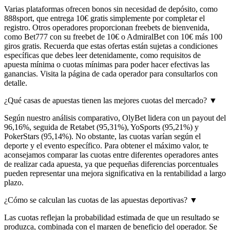
Varias plataformas ofrecen bonos sin necesidad de depósito, como
888sport, que entrega 10€ gratis simplemente por completar el
registro. Otros operadores proporcionan freebets de bienvenida,
como Bet777 con su freebet de 10€ o AdmiralBet con 10€ más 100
giros gratis. Recuerda que estas ofertas están sujetas a condiciones
específicas que debes leer detenidamente, como requisitos de
apuesta mínima o cuotas mínimas para poder hacer efectivas las
ganancias. Visita la página de cada operador para consultarlos con
detalle.
¿Qué casas de apuestas tienen las mejores cuotas del mercado?
▼
Según nuestro análisis comparativo, OlyBet lidera con un payout del
96,16%, seguida de Retabet (95,31%), YoSports (95,21%) y
PokerStars (95,14%). No obstante, las cuotas varían según el
deporte y el evento específico. Para obtener el máximo valor, te
aconsejamos comparar las cuotas entre diferentes operadores antes
de realizar cada apuesta, ya que pequeñas diferencias porcentuales
pueden representar una mejora significativa en la rentabilidad a largo
plazo.
¿Cómo se calculan las cuotas de las apuestas deportivas?
▼
Las cuotas reflejan la probabilidad estimada de que un resultado se
produzca, combinada con el margen de beneficio del operador. Se