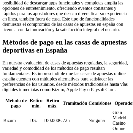
posibilidad de descargar apps funcionales y completas amplía las
opciones de entretenimiento, ofreciendo eventos constantes y
rápidos para los apostadores que desean diversificar su experiencia
en línea, también fuera de casa. Este tipo de funcionalidades
demuestra el compromiso de las casas de apuestas en españa con
licencia con la innovación y la satisfacción integral del usuario.
Métodos de pago en las casas de apuestas
deportivas en España
En nuestra evaluación de casas de apuestas reguladas, la seguridad,
variedad y comodidad de los métodos de pago resultan
fundamentales. Es imprescindible que las casas de apuestas online
españa cuenten con múltiples alternativas para satisfacer las
preferencias de los usuarios, desde métodos tradicionales hasta vías
digitales inmediatas como Bizum, Apple Pay o PaysafeCard.
Método de
Retiro
Retiro
Tramitación
Comisiones
Operado
pago
mín.
máx.
Gran
Madrid
Bizum
10€
100.000€
72h
Ninguna
Casino
Online