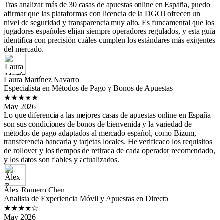
Tras analizar más de 30 casas de apuestas online en España, puedo
afirmar que las plataformas con licencia de la DGOJ ofrecen un
nivel de seguridad y transparencia muy alto. Es fundamental que los
jugadores españoles elijan siempre operadores regulados, y esta guía
identifica con precisión cuáles cumplen los estándares más exigentes
del mercado.
Laura Martínez Navarro
Especialista en Métodos de Pago y Bonos de Apuestas
★★★★★
May 2026
Lo que diferencia a las mejores casas de apuestas online en España
son sus condiciones de bonos de bienvenida y la variedad de
métodos de pago adaptados al mercado español, como Bizum,
transferencia bancaria y tarjetas locales. He verificado los requisitos
de rollover y los tiempos de retirada de cada operador recomendado,
y los datos son fiables y actualizados.
Álex Romero Chen
Analista de Experiencia Móvil y Apuestas en Directo
★★★★☆
May 2026