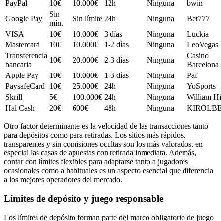
PayPal
10€
10.000€
12h
Ninguna
bwin
Sin
Google Pay
Sin límite
24h
Ninguna
Bet777
mín.
VISA
10€
10.000€
3 días
Ninguna
Luckia
Mastercard
10€
10.000€
1-2 días
Ninguna
LeoVegas
Transferencia
Casino
10€
20.000€
2-3 días
Ninguna
bancaria
Barcelona
Apple Pay
10€
10.000€
1-3 días
Ninguna
Paf
PaysafeCard
10€
25.000€
24h
Ninguna
YoSports
Skrill
5€
100.000€
24h
Ninguna
William Hi
Hal Cash
20€
600€
48h
Ninguna
KIROLB
Otro factor determinante es la velocidad de las transacciones tanto
para depósitos como para retiradas. Los sitios más rápidos,
transparentes y sin comisiones ocultas son los más valorados, en
especial las casas de apuestas con retirada inmediata. Además,
contar con límites flexibles para adaptarse tanto a jugadores
ocasionales como a habituales es un aspecto esencial que diferencia
a los mejores operadores del mercado.
Límites de depósito y juego responsable
Los límites de depósito forman parte del marco obligatorio de juego