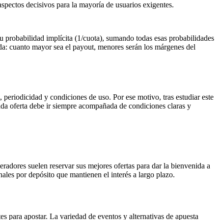
aspectos decisivos para la mayoría de usuarios exigentes.
u probabilidad implícita (1/cuota), sumando todas esas probabilidades
rda: cuanto mayor sea el payout, menores serán los márgenes del
periodicidad y condiciones de uso. Por ese motivo, tras estudiar este
ada oferta debe ir siempre acompañada de condiciones claras y
eradores suelen reservar sus mejores ofertas para dar la bienvenida a
ales por depósito que mantienen el interés a largo plazo.
s para apostar. La variedad de eventos y alternativas de apuesta