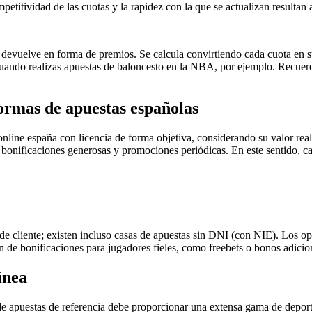
titividad de las cuotas y la rapidez con la que se actualizan resultan 
 devuelve en forma de premios. Se calcula convirtiendo cada cuota en s
l cuando realizas apuestas de baloncesto en la NBA, por ejemplo. Recue
formas de apuestas españolas
ne españa con licencia de forma objetiva, considerando su valor real, 
bonificaciones generosas y promociones periódicas. En este sentido, c
de cliente; existen incluso casas de apuestas sin DNI (con NIE). Los op
 de bonificaciones para jugadores fieles, como freebets o bonos adicion
ínea
de apuestas de referencia debe proporcionar una extensa gama de deporte