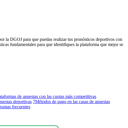
por la DGOJ para que puedas realizar tus pronósticos deportivos con
ticas fundamentales para que identifiques la plataforma que mejor se
ataformas de apuestas con las cuotas más competitivas
uestas deportivas
7
Métodos de pago en las casas de apuestas
guntas frecuentes