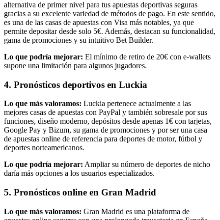
alternativa de primer nivel para tus apuestas deportivas seguras
gracias a su excelente variedad de métodos de pago. En este sentido,
es una de las casas de apuestas con Visa más notables, ya que
permite depositar desde solo 5€. Además, destacan su funcionalidad,
gama de promociones y su intuitivo Bet Builder.
Lo que podría mejorar:
El mínimo de retiro de 20€ con e-wallets
supone una limitación para algunos jugadores.
4. Pronósticos deportivos en Luckia
Lo que más valoramos:
Luckia pertenece actualmente a las
mejores casas de apuestas con PayPal y también sobresale por sus
funciones, diseño moderno, depósitos desde apenas 1€ con tarjetas,
Google Pay y Bizum, su gama de promociones y por ser una casa
de apuestas online de referencia para deportes de motor, fútbol y
deportes norteamericanos.
Lo que podría mejorar:
Ampliar su número de deportes de nicho
daría más opciones a los usuarios especializados.
5. Pronósticos online en Gran Madrid
Lo que más valoramos:
Gran Madrid es una plataforma de