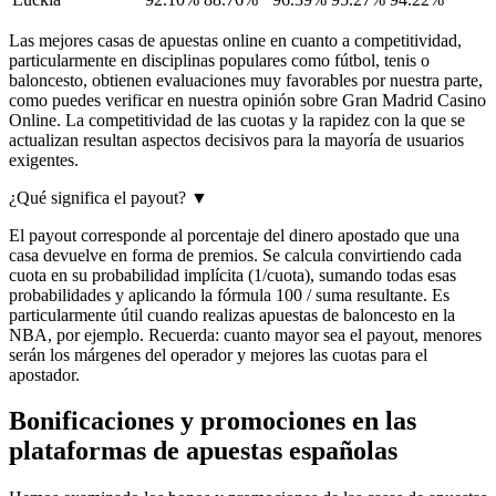
Las mejores casas de apuestas online en cuanto a competitividad,
particularmente en disciplinas populares como fútbol, tenis o
baloncesto, obtienen evaluaciones muy favorables por nuestra parte,
como puedes verificar en nuestra opinión sobre Gran Madrid Casino
Online. La competitividad de las cuotas y la rapidez con la que se
actualizan resultan aspectos decisivos para la mayoría de usuarios
exigentes.
¿Qué significa el payout?
▼
El payout corresponde al porcentaje del dinero apostado que una
casa devuelve en forma de premios. Se calcula convirtiendo cada
cuota en su probabilidad implícita (1/cuota), sumando todas esas
probabilidades y aplicando la fórmula 100 / suma resultante. Es
particularmente útil cuando realizas apuestas de baloncesto en la
NBA, por ejemplo. Recuerda: cuanto mayor sea el payout, menores
serán los márgenes del operador y mejores las cuotas para el
apostador.
Bonificaciones y promociones en las
plataformas de apuestas españolas