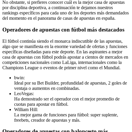
No obstante, si prefieres conocer cuál es la mejor casa de apuestas
por disciplina deportiva, a continuación te dejamos nuestros
rankings específicos para cada uno de los deportes más demandados
del momento en el panorama de casas de apuestas en españa.
Operadores de apuestas con fútbol más destacados
El fútbol continúa siendo el monarca indiscutible de las apuestas,
algo que se manifiesta en la enorme variedad de ofertas y funciones
específicas diseñadas para este deporte. En las aspirantes a mejor
casa de apuestas con fútbol podrás apostar a cientos de mercados en
competiciones nacionales como LaLiga, internacionales como la
Champions League o eventos de primer nivel como el Mundial.
bwin:
Ideal por su Bet Builder, profundidad de apuestas, 2 goles de
ventaja o aumentos en combinadas.
LeoVegas:
Ha demostrado ser el operador con el mejor promedio de
cuotas para apostar en fútbol.
William Hill:
La mejor gama de funciones para fútbol: super suplente,
freebets, creador de apuestas y más.
Operadores de apuestas con baloncesto más