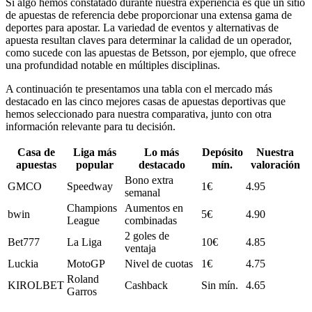
Si algo hemos constatado durante nuestra experiencia es que un sitio
de apuestas de referencia debe proporcionar una extensa gama de
deportes para apostar. La variedad de eventos y alternativas de
apuesta resultan claves para determinar la calidad de un operador,
como sucede con las apuestas de Betsson, por ejemplo, que ofrece
una profundidad notable en múltiples disciplinas.
A continuación te presentamos una tabla con el mercado más
destacado en las cinco mejores casas de apuestas deportivas que
hemos seleccionado para nuestra comparativa, junto con otra
información relevante para tu decisión.
Casa de
Liga más
Lo más
Depósito
Nuestra
apuestas
popular
destacado
mín.
valoración
Bono extra
GMCO
Speedway
1€
4.95
semanal
Champions
Aumentos en
bwin
5€
4.90
League
combinadas
2 goles de
Bet777
La Liga
10€
4.85
ventaja
Luckia
MotoGP
Nivel de cuotas
1€
4.75
Roland
KIROLBET
Cashback
Sin mín.
4.65
Garros