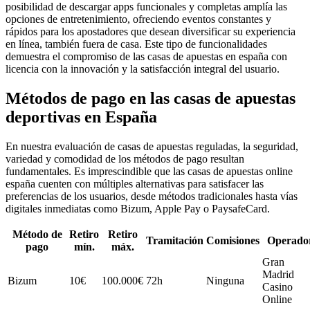
posibilidad de descargar apps funcionales y completas amplía las
opciones de entretenimiento, ofreciendo eventos constantes y
rápidos para los apostadores que desean diversificar su experiencia
en línea, también fuera de casa. Este tipo de funcionalidades
demuestra el compromiso de las casas de apuestas en españa con
licencia con la innovación y la satisfacción integral del usuario.
Métodos de pago en las casas de apuestas
deportivas en España
En nuestra evaluación de casas de apuestas reguladas, la seguridad,
variedad y comodidad de los métodos de pago resultan
fundamentales. Es imprescindible que las casas de apuestas online
españa cuenten con múltiples alternativas para satisfacer las
preferencias de los usuarios, desde métodos tradicionales hasta vías
digitales inmediatas como Bizum, Apple Pay o PaysafeCard.
Método de
Retiro
Retiro
Tramitación
Comisiones
Operado
pago
mín.
máx.
Gran
Madrid
Bizum
10€
100.000€
72h
Ninguna
Casino
Online