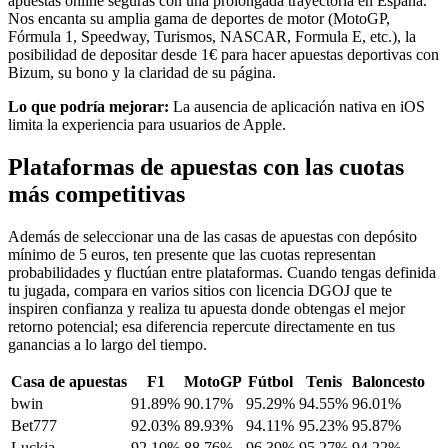
apuestas online seguras con una prolongada trayectoria en España.
Nos encanta su amplia gama de deportes de motor (MotoGP,
Fórmula 1, Speedway, Turismos, NASCAR, Formula E, etc.), la
posibilidad de depositar desde 1€ para hacer apuestas deportivas con
Bizum, su bono y la claridad de su página.
Lo que podría mejorar:
La ausencia de aplicación nativa en iOS
limita la experiencia para usuarios de Apple.
Plataformas de apuestas con las cuotas
más competitivas
Además de seleccionar una de las casas de apuestas con depósito
mínimo de 5 euros, ten presente que las cuotas representan
probabilidades y fluctúan entre plataformas. Cuando tengas definida
tu jugada, compara en varios sitios con licencia DGOJ que te
inspiren confianza y realiza tu apuesta donde obtengas el mejor
retorno potencial; esa diferencia repercute directamente en tus
ganancias a lo largo del tiempo.
Casa de apuestas
F1
MotoGP
Fútbol
Tenis
Baloncesto
bwin
91.89%
90.17%
95.29%
94.55%
96.01%
Bet777
92.03%
89.93%
94.11%
95.23%
95.87%
Luckia
92.10%
88.76%
96.39%
95.27%
94.22%