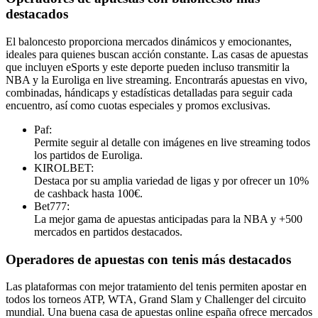
destacados
El baloncesto proporciona mercados dinámicos y emocionantes,
ideales para quienes buscan acción constante. Las casas de apuestas
que incluyen eSports y este deporte pueden incluso transmitir la
NBA y la Euroliga en live streaming. Encontrarás apuestas en vivo,
combinadas, hándicaps y estadísticas detalladas para seguir cada
encuentro, así como cuotas especiales y promos exclusivas.
Paf:
Permite seguir al detalle con imágenes en live streaming todos
los partidos de Euroliga.
KIROLBET:
Destaca por su amplia variedad de ligas y por ofrecer un 10%
de cashback hasta 100€.
Bet777:
La mejor gama de apuestas anticipadas para la NBA y +500
mercados en partidos destacados.
Operadores de apuestas con tenis más destacados
Las plataformas con mejor tratamiento del tenis permiten apostar en
todos los torneos ATP, WTA, Grand Slam y Challenger del circuito
mundial. Una buena casa de apuestas online españa ofrece mercados