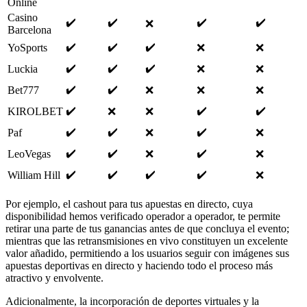
Online
Casino
✔️
✔️
✔️
✔️
❌
Barcelona
✔️
✔️
✔️
YoSports
❌
❌
✔️
✔️
✔️
Luckia
❌
❌
✔️
✔️
Bet777
❌
❌
❌
✔️
✔️
✔️
KIROLBET
❌
❌
✔️
✔️
✔️
Paf
❌
❌
✔️
✔️
✔️
LeoVegas
❌
❌
✔️
✔️
✔️
✔️
William Hill
❌
Por ejemplo, el cashout para tus apuestas en directo, cuya
disponibilidad hemos verificado operador a operador, te permite
retirar una parte de tus ganancias antes de que concluya el evento;
mientras que las retransmisiones en vivo constituyen un excelente
valor añadido, permitiendo a los usuarios seguir con imágenes sus
apuestas deportivas en directo y haciendo todo el proceso más
atractivo y envolvente.
Adicionalmente, la incorporación de deportes virtuales y la