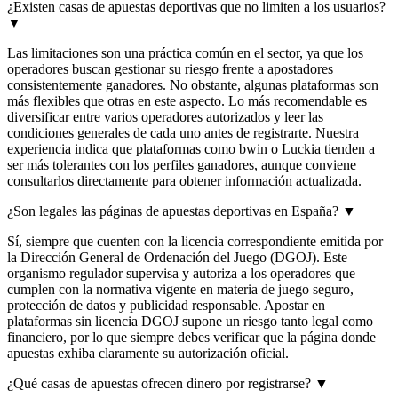
¿Existen casas de apuestas deportivas que no limiten a los usuarios?
▼
Las limitaciones son una práctica común en el sector, ya que los
operadores buscan gestionar su riesgo frente a apostadores
consistentemente ganadores. No obstante, algunas plataformas son
más flexibles que otras en este aspecto. Lo más recomendable es
diversificar entre varios operadores autorizados y leer las
condiciones generales de cada uno antes de registrarte. Nuestra
experiencia indica que plataformas como bwin o Luckia tienden a
ser más tolerantes con los perfiles ganadores, aunque conviene
consultarlos directamente para obtener información actualizada.
¿Son legales las páginas de apuestas deportivas en España?
▼
Sí, siempre que cuenten con la licencia correspondiente emitida por
la Dirección General de Ordenación del Juego (DGOJ). Este
organismo regulador supervisa y autoriza a los operadores que
cumplen con la normativa vigente en materia de juego seguro,
protección de datos y publicidad responsable. Apostar en
plataformas sin licencia DGOJ supone un riesgo tanto legal como
financiero, por lo que siempre debes verificar que la página donde
apuestas exhiba claramente su autorización oficial.
¿Qué casas de apuestas ofrecen dinero por registrarse?
▼