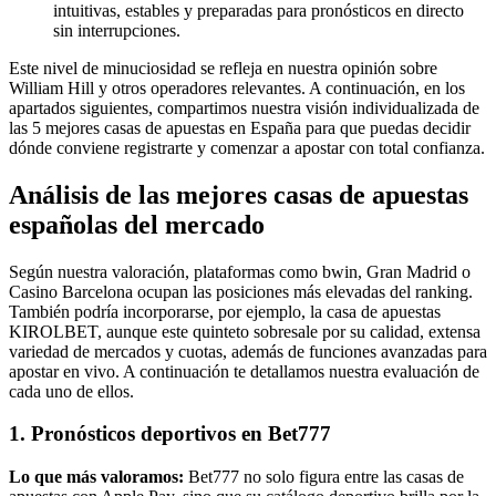
intuitivas, estables y preparadas para pronósticos en directo
sin interrupciones.
Este nivel de minuciosidad se refleja en nuestra opinión sobre
William Hill y otros operadores relevantes. A continuación, en los
apartados siguientes, compartimos nuestra visión individualizada de
las 5 mejores casas de apuestas en España para que puedas decidir
dónde conviene registrarte y comenzar a apostar con total confianza.
Análisis de las mejores casas de apuestas
españolas del mercado
Según nuestra valoración, plataformas como bwin, Gran Madrid o
Casino Barcelona ocupan las posiciones más elevadas del ranking.
También podría incorporarse, por ejemplo, la casa de apuestas
KIROLBET, aunque este quinteto sobresale por su calidad, extensa
variedad de mercados y cuotas, además de funciones avanzadas para
apostar en vivo. A continuación te detallamos nuestra evaluación de
cada uno de ellos.
1. Pronósticos deportivos en Bet777
Lo que más valoramos:
Bet777 no solo figura entre las casas de