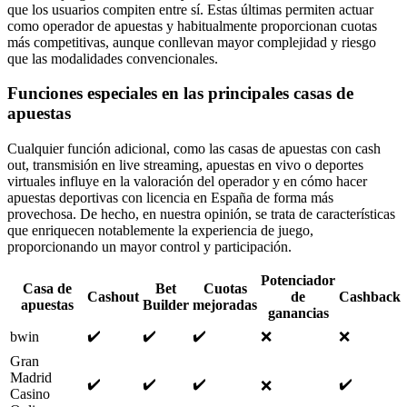
que los usuarios compiten entre sí. Estas últimas permiten actuar
como operador de apuestas y habitualmente proporcionan cuotas
más competitivas, aunque conllevan mayor complejidad y riesgo
que las modalidades convencionales.
Funciones especiales en las principales casas de
apuestas
Cualquier función adicional, como las casas de apuestas con cash
out, transmisión en live streaming, apuestas en vivo o deportes
virtuales influye en la valoración del operador y en cómo hacer
apuestas deportivas con licencia en España de forma más
provechosa. De hecho, en nuestra opinión, se trata de características
que enriquecen notablemente la experiencia de juego,
proporcionando un mayor control y participación.
Potenciador
Casa de
Bet
Cuotas
Cashout
de
Cashback
apuestas
Builder
mejoradas
ganancias
✔️
✔️
✔️
bwin
❌
❌
Gran
Madrid
✔️
✔️
✔️
✔️
❌
Casino