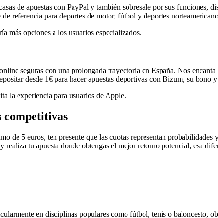
casas de apuestas con PayPal y también sobresale por sus funciones, d
de referencia para deportes de motor, fútbol y deportes norteamericano
a más opciones a los usuarios especializados.
online seguras con una prolongada trayectoria en España. Nos encant
ositar desde 1€ para hacer apuestas deportivas con Bizum, su bono y l
ta la experiencia para usuarios de Apple.
s competitivas
o de 5 euros, ten presente que las cuotas representan probabilidades y
 realiza tu apuesta donde obtengas el mejor retorno potencial; esa difer
icularmente en disciplinas populares como fútbol, tenis o baloncesto, 