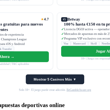
Betway
4.7
★
#5
s gratuitas para nuevos
100% hasta €150 en tu pr
entes
Licencia DGOJ activa — operador 
✓
Mercados de apuestas en más de 25
✓
ños de experiencia
Programa VIP exclusivo con reco
✓
 y Champions League
para iOS y Android
Visa
Mastercard
Skrill
Netelle
k Transfer
Jugar A
 Ahora →
18+ | Juega con responsab
sabilidad | T&C aplicables
Mostrar 5 Casinos Más ▼
Solo 18+. El juego puede crear adicción.
BeGambleAware.org
apuestas deportivas online