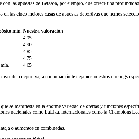
e con las apuestas de Betsson, por ejemplo, que ofrece una profundidad 
 en las cinco mejores casas de apuestas deportivas que hemos seleccio
ósito mín.
Nuestra valoración
4.95
4.90
€
4.85
4.75
 mín.
4.65
or disciplina deportiva, a continuación te dejamos nuestros rankings e
o que se manifiesta en la enorme variedad de ofertas y funciones específi
iciones nacionales como LaLiga, internacionales como la Champions Le
ventaja o aumentos en combinadas.