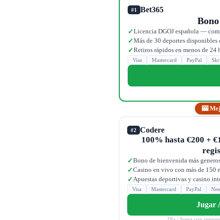
Bet365
#1
Bono 
Licencia DGOJ española — comp
✓
Más de 30 deportes disponibles 
✓
Retiros rápidos en menos de 24 
✓
Visa
Mastercard
PayPal
Skri
🎰 Me
Codere
#2
100% hasta €200 + €10
regi
Bono de bienvenida más generoso
✓
Casino en vivo con más de 150 
✓
Apuestas deportivas y casino int
✓
Visa
Mastercard
PayPal
Nete
Jugar
18+ | Juega con respon