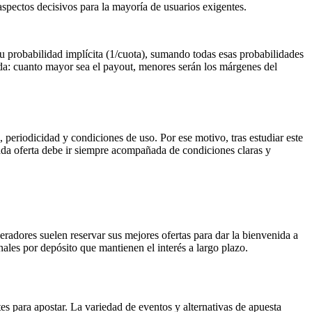
aspectos decisivos para la mayoría de usuarios exigentes.
u probabilidad implícita (1/cuota), sumando todas esas probabilidades
rda: cuanto mayor sea el payout, menores serán los márgenes del
periodicidad y condiciones de uso. Por ese motivo, tras estudiar este
ada oferta debe ir siempre acompañada de condiciones claras y
eradores suelen reservar sus mejores ofertas para dar la bienvenida a
ales por depósito que mantienen el interés a largo plazo.
s para apostar. La variedad de eventos y alternativas de apuesta