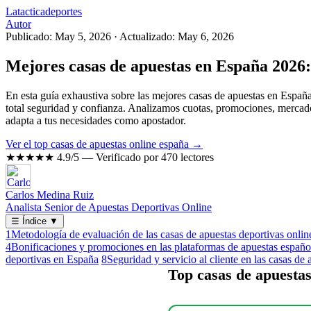
Latacticadeportes
Autor
Publicado: May 5, 2026
·
Actualizado: May 6, 2026
Mejores casas de apuestas en España 2026:
En esta guía exhaustiva sobre las mejores casas de apuestas en Españ
total seguridad y confianza. Analizamos cuotas, promociones, mercados
adapta a tus necesidades como apostador.
Ver el top casas de apuestas online españa →
★★★★★
4.9/5 — Verificado por 470 lectores
Carlos Medina Ruiz
Analista Senior de Apuestas Deportivas Online
☰
Índice
▼
1
Metodología de evaluación de las casas de apuestas deportivas onlin
4
Bonificaciones y promociones en las plataformas de apuestas españo
deportivas en España
8
Seguridad y servicio al cliente en las casas de 
Top casas de apuestas