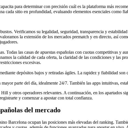
 capacita para determinar con precisión cuál es la plataforma más recome
mina cada sitio en profundidad, evaluando elementos esenciales como fi
ustos. Verificamos su legalidad, seguridad, transparencia y estabilida
valoramos la extensión de los mercados prematch y en directo, así com
 jugadores.
mas. Todas las casas de apuestas españolas con cuotas competitivas y a
amos la calidad de cada oferta, la claridad de las condiciones y las 
restricciones excesivas.
mediante depósitos bajos y retiradas ágiles. La rapidez y fiabilidad son 
a mayor parte del día, idealmente 24/7. También las apps intuitivas, esta
 Hill y otros operadores relevantes. A continuación, en los apartados si
gistrarte y comenzar a apostar con total confianza.
españolas del mercado
ino Barcelona ocupan las posiciones más elevadas del ranking. Tambi
rcados y cuotas, además de funciones avanzadas para apostar en vivo. A