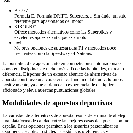
real.
Bet777:
Formula E, Formula DRIFT, Supercars… Sin duda, un sitio
referente para apasionados del motor.
KIROLBET:
Ofrece mercados alternativos como las Superbikes y
excelentes apuestas anticipadas a motor.
bwin:
Mejores opciones de apuesta para F1 y mercados poco
frecuentes como la Speedway of Nations.
La posibilidad de apostar tanto en competiciones internacionales
como en disciplinas de nicho, más allá de las habituales, marca la
diferencia. Disponer de un extenso abanico de alternativas de
apuesta constituye una característica fundamental que valoramos
positivamente, ya que enriquece la experiencia de cualquier
aficionado y eleva nuestras puntuaciones globales.
Modalidades de apuestas deportivas
La variedad de alternativas de apuesta resulta determinante al elegir
una plataforma de calidad entre las mejores casas de apuestas online
españa. Estas opciones permiten a los usuarios personalizar su
experiencia y aplicar estrategias según sus preferencias y