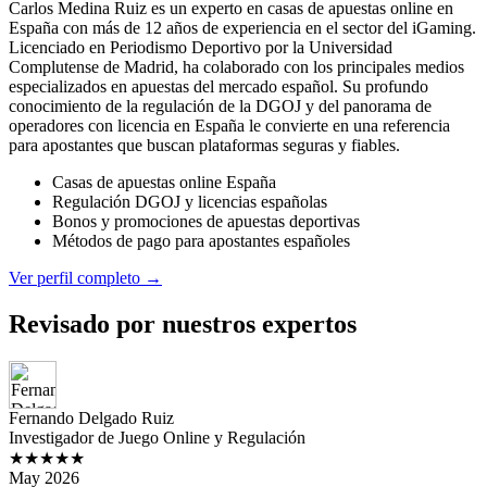
Carlos Medina Ruiz es un experto en casas de apuestas online en
España con más de 12 años de experiencia en el sector del iGaming.
Licenciado en Periodismo Deportivo por la Universidad
Complutense de Madrid, ha colaborado con los principales medios
especializados en apuestas del mercado español. Su profundo
conocimiento de la regulación de la DGOJ y del panorama de
operadores con licencia en España le convierte en una referencia
para apostantes que buscan plataformas seguras y fiables.
Casas de apuestas online España
Regulación DGOJ y licencias españolas
Bonos y promociones de apuestas deportivas
Métodos de pago para apostantes españoles
Ver perfil completo →
Revisado por nuestros expertos
Fernando Delgado Ruiz
Investigador de Juego Online y Regulación
★★★★★
May 2026