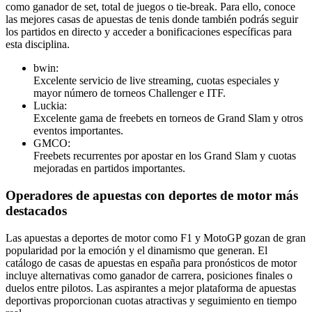
como ganador de set, total de juegos o tie-break. Para ello, conoce
las mejores casas de apuestas de tenis donde también podrás seguir
los partidos en directo y acceder a bonificaciones específicas para
esta disciplina.
bwin:
Excelente servicio de live streaming, cuotas especiales y
mayor número de torneos Challenger e ITF.
Luckia:
Excelente gama de freebets en torneos de Grand Slam y otros
eventos importantes.
GMCO:
Freebets recurrentes por apostar en los Grand Slam y cuotas
mejoradas en partidos importantes.
Operadores de apuestas con deportes de motor más
destacados
Las apuestas a deportes de motor como F1 y MotoGP gozan de gran
popularidad por la emoción y el dinamismo que generan. El
catálogo de casas de apuestas en españa para pronósticos de motor
incluye alternativas como ganador de carrera, posiciones finales o
duelos entre pilotos. Las aspirantes a mejor plataforma de apuestas
deportivas proporcionan cuotas atractivas y seguimiento en tiempo