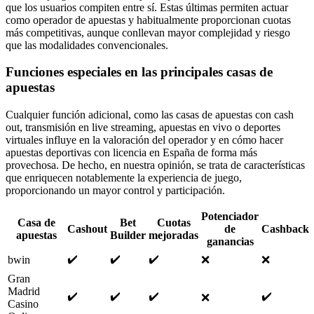
que los usuarios compiten entre sí. Estas últimas permiten actuar
como operador de apuestas y habitualmente proporcionan cuotas
más competitivas, aunque conllevan mayor complejidad y riesgo
que las modalidades convencionales.
Funciones especiales en las principales casas de
apuestas
Cualquier función adicional, como las casas de apuestas con cash
out, transmisión en live streaming, apuestas en vivo o deportes
virtuales influye en la valoración del operador y en cómo hacer
apuestas deportivas con licencia en España de forma más
provechosa. De hecho, en nuestra opinión, se trata de características
que enriquecen notablemente la experiencia de juego,
proporcionando un mayor control y participación.
Potenciador
Casa de
Bet
Cuotas
Cashout
de
Cashback
apuestas
Builder
mejoradas
ganancias
✔️
✔️
✔️
bwin
❌
❌
Gran
Madrid
✔️
✔️
✔️
✔️
❌
Casino