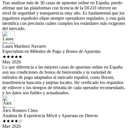
Tras analizar más de 30 casas de apuestas online en España, puedo
afirmar que las plataformas con licencia de la DGOJ ofrecen un
nivel de seguridad y transparencia muy alto. Es fundamental que los
jugadores españoles elijan siempre operadores regulados, y esta guía
identifica con precisión cuáles cumplen los estándares más exigentes
del mercado.
Laura Martínez Navarro
Especialista en Métodos de Pago y Bonos de Apuestas
★★★★★
May 2026
Lo que diferencia a las mejores casas de apuestas online en España
son sus condiciones de bonos de bienvenida y la variedad de
métodos de pago adaptados al mercado español, como Bizum,
transferencia bancaria y tarjetas locales. He verificado los requisitos
de rollover y los tiempos de retirada de cada operador recomendado,
y los datos son fiables y actualizados.
Álex Romero Chen
Analista de Experiencia Móvil y Apuestas en Directo
★★★★☆
May 2026