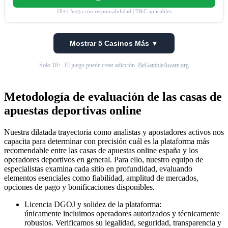
18+ | Juega con responsabilidad | T&C aplicables
Mostrar 5 Casinos Más ▼
Solo 18+. El juego puede crear adicción.
BeGambleAware.org
Metodología de evaluación de las casas de
apuestas deportivas online
Nuestra dilatada trayectoria como analistas y apostadores activos nos
capacita para determinar con precisión cuál es la plataforma más
recomendable entre las casas de apuestas online españa y los
operadores deportivos en general. Para ello, nuestro equipo de
especialistas examina cada sitio en profundidad, evaluando
elementos esenciales como fiabilidad, amplitud de mercados,
opciones de pago y bonificaciones disponibles.
Licencia DGOJ y solidez de la plataforma:
únicamente incluimos operadores autorizados y técnicamente
robustos. Verificamos su legalidad, seguridad, transparencia y