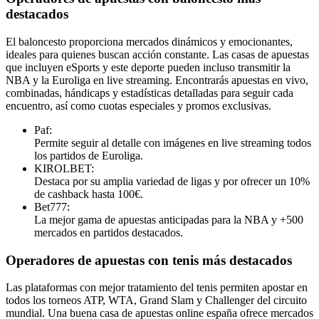
destacados
El baloncesto proporciona mercados dinámicos y emocionantes,
ideales para quienes buscan acción constante. Las casas de apuestas
que incluyen eSports y este deporte pueden incluso transmitir la
NBA y la Euroliga en live streaming. Encontrarás apuestas en vivo,
combinadas, hándicaps y estadísticas detalladas para seguir cada
encuentro, así como cuotas especiales y promos exclusivas.
Paf:
Permite seguir al detalle con imágenes en live streaming todos
los partidos de Euroliga.
KIROLBET:
Destaca por su amplia variedad de ligas y por ofrecer un 10%
de cashback hasta 100€.
Bet777:
La mejor gama de apuestas anticipadas para la NBA y +500
mercados en partidos destacados.
Operadores de apuestas con tenis más destacados
Las plataformas con mejor tratamiento del tenis permiten apostar en
todos los torneos ATP, WTA, Grand Slam y Challenger del circuito
mundial. Una buena casa de apuestas online españa ofrece mercados