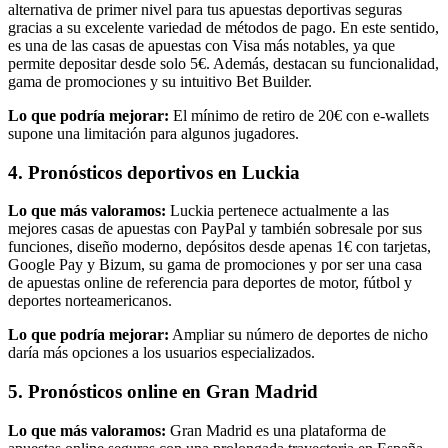
alternativa de primer nivel para tus apuestas deportivas seguras
gracias a su excelente variedad de métodos de pago. En este sentido,
es una de las casas de apuestas con Visa más notables, ya que
permite depositar desde solo 5€. Además, destacan su funcionalidad,
gama de promociones y su intuitivo Bet Builder.
Lo que podría mejorar:
El mínimo de retiro de 20€ con e-wallets
supone una limitación para algunos jugadores.
4. Pronósticos deportivos en Luckia
Lo que más valoramos:
Luckia pertenece actualmente a las
mejores casas de apuestas con PayPal y también sobresale por sus
funciones, diseño moderno, depósitos desde apenas 1€ con tarjetas,
Google Pay y Bizum, su gama de promociones y por ser una casa
de apuestas online de referencia para deportes de motor, fútbol y
deportes norteamericanos.
Lo que podría mejorar:
Ampliar su número de deportes de nicho
daría más opciones a los usuarios especializados.
5. Pronósticos online en Gran Madrid
Lo que más valoramos:
Gran Madrid es una plataforma de