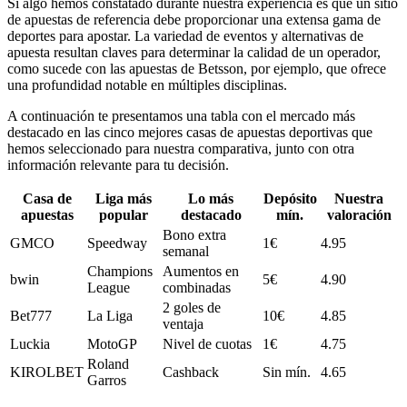
Si algo hemos constatado durante nuestra experiencia es que un sitio
de apuestas de referencia debe proporcionar una extensa gama de
deportes para apostar. La variedad de eventos y alternativas de
apuesta resultan claves para determinar la calidad de un operador,
como sucede con las apuestas de Betsson, por ejemplo, que ofrece
una profundidad notable en múltiples disciplinas.
A continuación te presentamos una tabla con el mercado más
destacado en las cinco mejores casas de apuestas deportivas que
hemos seleccionado para nuestra comparativa, junto con otra
información relevante para tu decisión.
Casa de
Liga más
Lo más
Depósito
Nuestra
apuestas
popular
destacado
mín.
valoración
Bono extra
GMCO
Speedway
1€
4.95
semanal
Champions
Aumentos en
bwin
5€
4.90
League
combinadas
2 goles de
Bet777
La Liga
10€
4.85
ventaja
Luckia
MotoGP
Nivel de cuotas
1€
4.75
Roland
KIROLBET
Cashback
Sin mín.
4.65
Garros