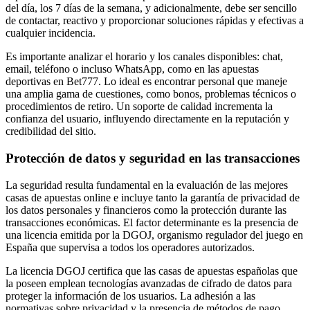
del día, los 7 días de la semana, y adicionalmente, debe ser sencillo
de contactar, reactivo y proporcionar soluciones rápidas y efectivas a
cualquier incidencia.
Es importante analizar el horario y los canales disponibles: chat,
email, teléfono o incluso WhatsApp, como en las apuestas
deportivas en Bet777. Lo ideal es encontrar personal que maneje
una amplia gama de cuestiones, como bonos, problemas técnicos o
procedimientos de retiro. Un soporte de calidad incrementa la
confianza del usuario, influyendo directamente en la reputación y
credibilidad del sitio.
Protección de datos y seguridad en las transacciones
La seguridad resulta fundamental en la evaluación de las mejores
casas de apuestas online e incluye tanto la garantía de privacidad de
los datos personales y financieros como la protección durante las
transacciones económicas. El factor determinante es la presencia de
una licencia emitida por la DGOJ, organismo regulador del juego en
España que supervisa a todos los operadores autorizados.
La licencia DGOJ certifica que las casas de apuestas españolas que
la poseen emplean tecnologías avanzadas de cifrado de datos para
proteger la información de los usuarios. La adhesión a las
normativas sobre privacidad y la presencia de métodos de pago