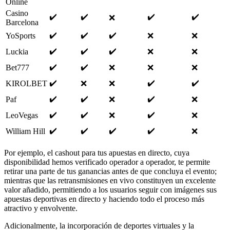
Online
Casino
✔️
✔️
✔️
✔️
❌
Barcelona
✔️
✔️
✔️
YoSports
❌
❌
✔️
✔️
✔️
Luckia
❌
❌
✔️
✔️
Bet777
❌
❌
❌
✔️
✔️
✔️
KIROLBET
❌
❌
✔️
✔️
✔️
Paf
❌
❌
✔️
✔️
✔️
LeoVegas
❌
❌
✔️
✔️
✔️
✔️
William Hill
❌
Por ejemplo, el cashout para tus apuestas en directo, cuya
disponibilidad hemos verificado operador a operador, te permite
retirar una parte de tus ganancias antes de que concluya el evento;
mientras que las retransmisiones en vivo constituyen un excelente
valor añadido, permitiendo a los usuarios seguir con imágenes sus
apuestas deportivas en directo y haciendo todo el proceso más
atractivo y envolvente.
Adicionalmente, la incorporación de deportes virtuales y la