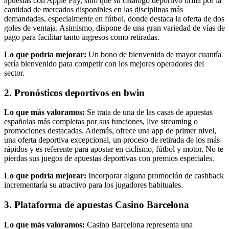
apuestas con Apple Pay, sino que su catálogo deportivo brilla por la
cantidad de mercados disponibles en las disciplinas más
demandadas, especialmente en fútbol, donde destaca la oferta de dos
goles de ventaja. Asimismo, dispone de una gran variedad de vías de
pago para facilitar tanto ingresos como retiradas.
Lo que podría mejorar:
Un bono de bienvenida de mayor cuantía
sería bienvenido para competir con los mejores operadores del
sector.
2. Pronósticos deportivos en bwin
Lo que más valoramos:
Se trata de una de las casas de apuestas
españolas más completas por sus funciones, live streaming o
promociones destacadas. Además, ofrece una app de primer nivel,
una oferta deportiva excepcional, un proceso de retirada de los más
rápidos y es referente para apostar en ciclismo, fútbol y motor. No te
pierdas sus juegos de apuestas deportivas con premios especiales.
Lo que podría mejorar:
Incorporar alguna promoción de cashback
incrementaría su atractivo para los jugadores habituales.
3. Plataforma de apuestas Casino Barcelona
Lo que más valoramos:
Casino Barcelona representa una