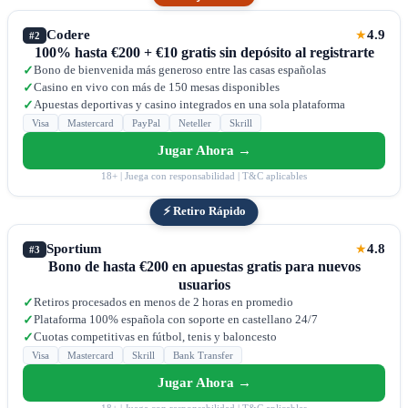
Codere
4.9
★
#2
100% hasta €200 + €10 gratis sin depósito al registrarte
Bono de bienvenida más generoso entre las casas españolas
✓
Casino en vivo con más de 150 mesas disponibles
✓
Apuestas deportivas y casino integrados en una sola plataforma
✓
Visa
Mastercard
PayPal
Neteller
Skrill
Jugar Ahora →
18+ | Juega con responsabilidad | T&C aplicables
⚡ Retiro Rápido
Sportium
4.8
★
#3
Bono de hasta €200 en apuestas gratis para nuevos
usuarios
Retiros procesados en menos de 2 horas en promedio
✓
Plataforma 100% española con soporte en castellano 24/7
✓
Cuotas competitivas en fútbol, tenis y baloncesto
✓
Visa
Mastercard
Skrill
Bank Transfer
Jugar Ahora →
18+ | Juega con responsabilidad | T&C aplicables