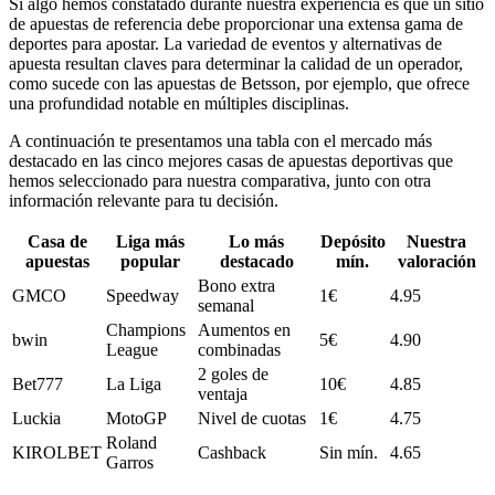
Si algo hemos constatado durante nuestra experiencia es que un sitio
de apuestas de referencia debe proporcionar una extensa gama de
deportes para apostar. La variedad de eventos y alternativas de
apuesta resultan claves para determinar la calidad de un operador,
como sucede con las apuestas de Betsson, por ejemplo, que ofrece
una profundidad notable en múltiples disciplinas.
A continuación te presentamos una tabla con el mercado más
destacado en las cinco mejores casas de apuestas deportivas que
hemos seleccionado para nuestra comparativa, junto con otra
información relevante para tu decisión.
Casa de
Liga más
Lo más
Depósito
Nuestra
apuestas
popular
destacado
mín.
valoración
Bono extra
GMCO
Speedway
1€
4.95
semanal
Champions
Aumentos en
bwin
5€
4.90
League
combinadas
2 goles de
Bet777
La Liga
10€
4.85
ventaja
Luckia
MotoGP
Nivel de cuotas
1€
4.75
Roland
KIROLBET
Cashback
Sin mín.
4.65
Garros