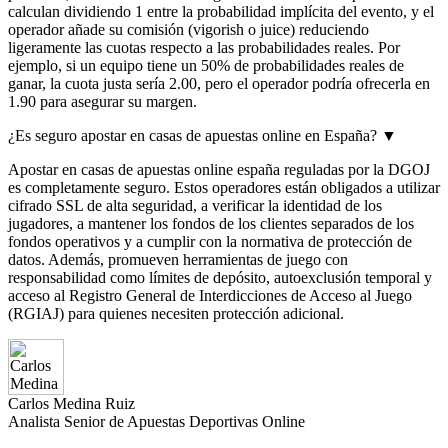
calculan dividiendo 1 entre la probabilidad implícita del evento, y el
operador añade su comisión (vigorish o juice) reduciendo
ligeramente las cuotas respecto a las probabilidades reales. Por
ejemplo, si un equipo tiene un 50% de probabilidades reales de
ganar, la cuota justa sería 2.00, pero el operador podría ofrecerla en
1.90 para asegurar su margen.
¿Es seguro apostar en casas de apuestas online en España?
▼
Apostar en casas de apuestas online españa reguladas por la DGOJ
es completamente seguro. Estos operadores están obligados a utilizar
cifrado SSL de alta seguridad, a verificar la identidad de los
jugadores, a mantener los fondos de los clientes separados de los
fondos operativos y a cumplir con la normativa de protección de
datos. Además, promueven herramientas de juego con
responsabilidad como límites de depósito, autoexclusión temporal y
acceso al Registro General de Interdicciones de Acceso al Juego
(RGIAJ) para quienes necesiten protección adicional.
Carlos Medina Ruiz
Analista Senior de Apuestas Deportivas Online