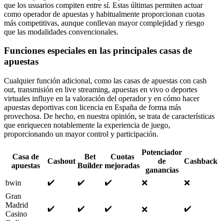
que los usuarios compiten entre sí. Estas últimas permiten actuar
como operador de apuestas y habitualmente proporcionan cuotas
más competitivas, aunque conllevan mayor complejidad y riesgo
que las modalidades convencionales.
Funciones especiales en las principales casas de
apuestas
Cualquier función adicional, como las casas de apuestas con cash
out, transmisión en live streaming, apuestas en vivo o deportes
virtuales influye en la valoración del operador y en cómo hacer
apuestas deportivas con licencia en España de forma más
provechosa. De hecho, en nuestra opinión, se trata de características
que enriquecen notablemente la experiencia de juego,
proporcionando un mayor control y participación.
Potenciador
Casa de
Bet
Cuotas
Cashout
de
Cashback
apuestas
Builder
mejoradas
ganancias
✔️
✔️
✔️
bwin
❌
❌
Gran
Madrid
✔️
✔️
✔️
✔️
❌
Casino