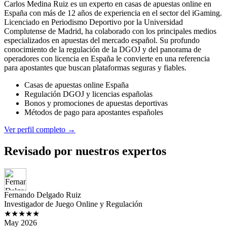
Carlos Medina Ruiz es un experto en casas de apuestas online en
España con más de 12 años de experiencia en el sector del iGaming.
Licenciado en Periodismo Deportivo por la Universidad
Complutense de Madrid, ha colaborado con los principales medios
especializados en apuestas del mercado español. Su profundo
conocimiento de la regulación de la DGOJ y del panorama de
operadores con licencia en España le convierte en una referencia
para apostantes que buscan plataformas seguras y fiables.
Casas de apuestas online España
Regulación DGOJ y licencias españolas
Bonos y promociones de apuestas deportivas
Métodos de pago para apostantes españoles
Ver perfil completo →
Revisado por nuestros expertos
Fernando Delgado Ruiz
Investigador de Juego Online y Regulación
★★★★★
May 2026