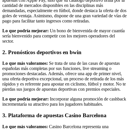
apuestas con Apple Pay, sino que su catálogo deportivo brilla por la
cantidad de mercados disponibles en las disciplinas más
demandadas, especialmente en fútbol, donde destaca la oferta de dos
goles de ventaja. Asimismo, dispone de una gran variedad de vías de
pago para facilitar tanto ingresos como retiradas.
Lo que podría mejorar:
Un bono de bienvenida de mayor cuantía
sería bienvenido para competir con los mejores operadores del
sector.
2. Pronósticos deportivos en bwin
Lo que más valoramos:
Se trata de una de las casas de apuestas
españolas más completas por sus funciones, live streaming o
promociones destacadas. Además, ofrece una app de primer nivel,
una oferta deportiva excepcional, un proceso de retirada de los más
rápidos y es referente para apostar en ciclismo, fútbol y motor. No te
pierdas sus juegos de apuestas deportivas con premios especiales.
Lo que podría mejorar:
Incorporar alguna promoción de cashback
incrementaría su atractivo para los jugadores habituales.
3. Plataforma de apuestas Casino Barcelona
Lo que más valoramos:
Casino Barcelona representa una