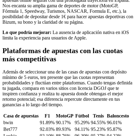
apuestas online seguras con una prolongada trayectoria en España.
Nos encanta su amplia gama de deportes de motor (MotoGP,
Fórmula 1, Speedway, Turismos, NASCAR, Formula E, etc.), la
posibilidad de depositar desde 1€ para hacer apuestas deportivas con
Bizum, su bono y la claridad de su página.
Lo que podría mejorar:
La ausencia de aplicación nativa en iOS
limita la experiencia para usuarios de Apple.
Plataformas de apuestas con las cuotas
más competitivas
Además de seleccionar una de las casas de apuestas con depósito
mínimo de 5 euros, ten presente que las cuotas representan
probabilidades y fluctúan entre plataformas. Cuando tengas definida
tu jugada, compara en varios sitios con licencia DGOJ que te
inspiren confianza y realiza tu apuesta donde obtengas el mejor
retorno potencial; esa diferencia repercute directamente en tus
ganancias a lo largo del tiempo.
Casa de apuestas
F1
MotoGP
Fútbol
Tenis
Baloncesto
bwin
91.89%
90.17%
95.29%
94.55%
96.01%
Bet777
92.03%
89.93%
94.11%
95.23%
95.87%
Luckia
92.10%
88.76%
96.39%
95.27%
94.22%