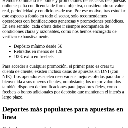
Hemos examinado los bonos y promociones de las casas de apuestas
online españa con licencia de forma objetiva, considerando su valor
real, periodicidad y condiciones de uso. Por ese motivo, tras estudiar
este aspecto a fondo en todo el sector, solo recomendamos
operadores con bonificaciones generosas y promociones periódicas.
En este sentido, cada oferta debe ir siempre acompañada de
condiciones claras y razonables, como nos hemos encargado de
verificar exhaustivamente.
Depósito mínimo desde 5€
Retiradas en menos de 12h
100€ extra en freebets
Para acceder a cualquier promoción, el primer paso es crear tu
cuenta de cliente; existen incluso casas de apuestas sin DNI (con
NIE). Los operadores suelen reservar sus mejores ofertas para dar la
bienvenida a sus nuevos clientes, no obstante, los mejor valorados
también disponen de bonificaciones para jugadores fieles, como
freebets o bonos adicionales por depósito que mantienen el interés a
largo plazo.
Deportes más populares para apuestas en
línea