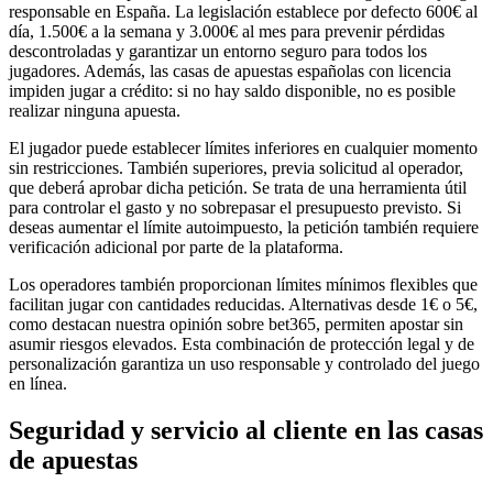
responsable en España. La legislación establece por defecto 600€ al
día, 1.500€ a la semana y 3.000€ al mes para prevenir pérdidas
descontroladas y garantizar un entorno seguro para todos los
jugadores. Además, las casas de apuestas españolas con licencia
impiden jugar a crédito: si no hay saldo disponible, no es posible
realizar ninguna apuesta.
El jugador puede establecer límites inferiores en cualquier momento
sin restricciones. También superiores, previa solicitud al operador,
que deberá aprobar dicha petición. Se trata de una herramienta útil
para controlar el gasto y no sobrepasar el presupuesto previsto. Si
deseas aumentar el límite autoimpuesto, la petición también requiere
verificación adicional por parte de la plataforma.
Los operadores también proporcionan límites mínimos flexibles que
facilitan jugar con cantidades reducidas. Alternativas desde 1€ o 5€,
como destacan nuestra opinión sobre bet365, permiten apostar sin
asumir riesgos elevados. Esta combinación de protección legal y de
personalización garantiza un uso responsable y controlado del juego
en línea.
Seguridad y servicio al cliente en las casas
de apuestas