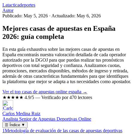
Latacticadeportes
Autor
Publicado: May 5, 2026
·
Actualizado: May 6, 2026
Mejores casas de apuestas en España
2026: guía completa
En esta guía exhaustiva sobre las mejores casas de apuestas en
España encontrarás nuestra valoración detallada de cada operador
autorizado por la DGOJ para que puedas realizar tus pronósticos
deportivos con total seguridad y confianza. Analizamos cuotas,
promociones, mercados disponibles, métodos de ingreso y retirada,
además de otras características fundamentales para que identifiques
la plataforma que mejor se adapta a tus necesidades como apostador.
Ver el top casas de apuestas online españa →
★★★★★
4.9/5 — Verificado por 470 lectores
Carlos Medina Ruiz
Analista Senior de Apuestas Deportivas Online
☰
Índice
▼
1
Metodología de evaluación de las casas de apuestas deportivas