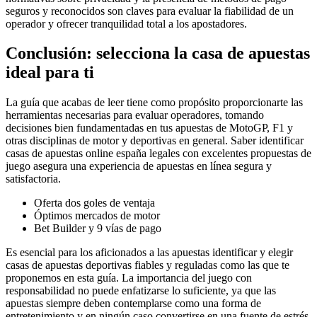
seguros y reconocidos son claves para evaluar la fiabilidad de un
operador y ofrecer tranquilidad total a los apostadores.
Conclusión: selecciona la casa de apuestas
ideal para ti
La guía que acabas de leer tiene como propósito proporcionarte las
herramientas necesarias para evaluar operadores, tomando
decisiones bien fundamentadas en tus apuestas de MotoGP, F1 y
otras disciplinas de motor y deportivas en general. Saber identificar
casas de apuestas online españa legales con excelentes propuestas de
juego asegura una experiencia de apuestas en línea segura y
satisfactoria.
Oferta dos goles de ventaja
Óptimos mercados de motor
Bet Builder y 9 vías de pago
Es esencial para los aficionados a las apuestas identificar y elegir
casas de apuestas deportivas fiables y reguladas como las que te
proponemos en esta guía. La importancia del juego con
responsabilidad no puede enfatizarse lo suficiente, ya que las
apuestas siempre deben contemplarse como una forma de
entretenimiento y en ningún caso convertirse en una fuente de estrés