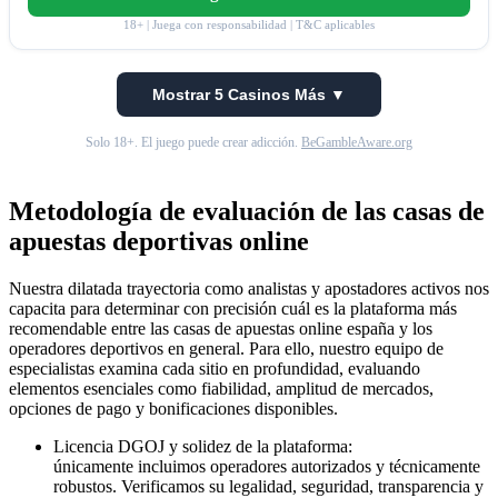
18+ | Juega con responsabilidad | T&C aplicables
Mostrar 5 Casinos Más ▼
Solo 18+. El juego puede crear adicción.
BeGambleAware.org
Metodología de evaluación de las casas de
apuestas deportivas online
Nuestra dilatada trayectoria como analistas y apostadores activos nos
capacita para determinar con precisión cuál es la plataforma más
recomendable entre las casas de apuestas online españa y los
operadores deportivos en general. Para ello, nuestro equipo de
especialistas examina cada sitio en profundidad, evaluando
elementos esenciales como fiabilidad, amplitud de mercados,
opciones de pago y bonificaciones disponibles.
Licencia DGOJ y solidez de la plataforma:
únicamente incluimos operadores autorizados y técnicamente
robustos. Verificamos su legalidad, seguridad, transparencia y