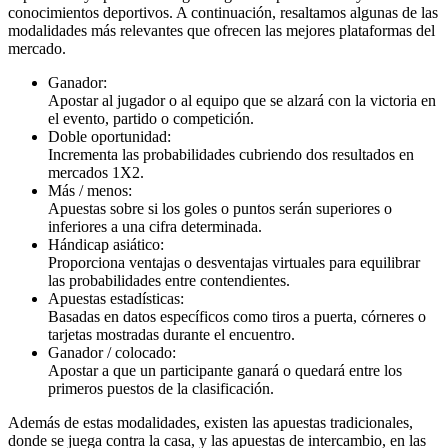
conocimientos deportivos. A continuación, resaltamos algunas de las
modalidades más relevantes que ofrecen las mejores plataformas del
mercado.
Ganador:
Apostar al jugador o al equipo que se alzará con la victoria en
el evento, partido o competición.
Doble oportunidad:
Incrementa las probabilidades cubriendo dos resultados en
mercados 1X2.
Más / menos:
Apuestas sobre si los goles o puntos serán superiores o
inferiores a una cifra determinada.
Hándicap asiático:
Proporciona ventajas o desventajas virtuales para equilibrar
las probabilidades entre contendientes.
Apuestas estadísticas:
Basadas en datos específicos como tiros a puerta, córneres o
tarjetas mostradas durante el encuentro.
Ganador / colocado:
Apostar a que un participante ganará o quedará entre los
primeros puestos de la clasificación.
Además de estas modalidades, existen las apuestas tradicionales,
donde se juega contra la casa, y las apuestas de intercambio, en las