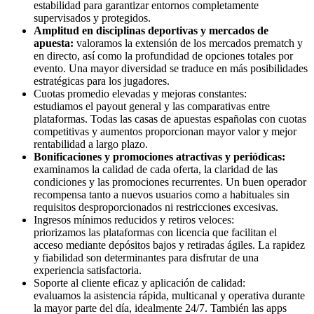
estabilidad para garantizar entornos completamente
supervisados y protegidos.
Amplitud en disciplinas deportivas y mercados de
apuesta:
valoramos la extensión de los mercados prematch y
en directo, así como la profundidad de opciones totales por
evento. Una mayor diversidad se traduce en más posibilidades
estratégicas para los jugadores.
Cuotas promedio elevadas y mejoras constantes:
estudiamos el payout general y las comparativas entre
plataformas. Todas las casas de apuestas españolas con cuotas
competitivas y aumentos proporcionan mayor valor y mejor
rentabilidad a largo plazo.
Bonificaciones y promociones atractivas y periódicas:
examinamos la calidad de cada oferta, la claridad de las
condiciones y las promociones recurrentes. Un buen operador
recompensa tanto a nuevos usuarios como a habituales sin
requisitos desproporcionados ni restricciones excesivas.
Ingresos mínimos reducidos y retiros veloces:
priorizamos las plataformas con licencia que facilitan el
acceso mediante depósitos bajos y retiradas ágiles. La rapidez
y fiabilidad son determinantes para disfrutar de una
experiencia satisfactoria.
Soporte al cliente eficaz y aplicación de calidad:
evaluamos la asistencia rápida, multicanal y operativa durante
la mayor parte del día, idealmente 24/7. También las apps