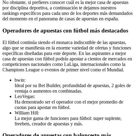
No obstante, si prefieres conocer cuál es la mejor casa de apuestas
por disciplina deportiva, a continuación te dejamos nuestros
rankings específicos para cada uno de los deportes más demandados
del momento en el panorama de casas de apuestas en españa.
Operadores de apuestas con fútbol más destacados
El fútbol continúa siendo el monarca indiscutible de las apuestas,
algo que se manifiesta en la enorme variedad de ofertas y funciones
específicas diseñadas para este deporte. En las aspirantes a mejor
casa de apuestas con fútbol podrás apostar a cientos de mercados en
competiciones nacionales como LaLiga, internacionales como la
Champions League o eventos de primer nivel como el Mundial.
bwin:
Ideal por su Bet Builder, profundidad de apuestas, 2 goles de
ventaja o aumentos en combinadas.
LeoVegas:
Ha demostrado ser el operador con el mejor promedio de
cuotas para apostar en fútbol.
William Hill:
La mejor gama de funciones para fútbol: super suplente,
freebets, creador de apuestas y más.
Operadores de apuestas con baloncesto más