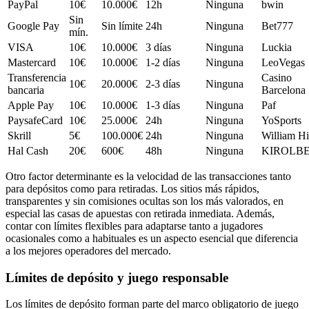
PayPal
10€
10.000€
12h
Ninguna
bwin
Sin
Google Pay
Sin límite
24h
Ninguna
Bet777
mín.
VISA
10€
10.000€
3 días
Ninguna
Luckia
Mastercard
10€
10.000€
1-2 días
Ninguna
LeoVegas
Transferencia
Casino
10€
20.000€
2-3 días
Ninguna
bancaria
Barcelona
Apple Pay
10€
10.000€
1-3 días
Ninguna
Paf
PaysafeCard
10€
25.000€
24h
Ninguna
YoSports
Skrill
5€
100.000€
24h
Ninguna
William Hi
Hal Cash
20€
600€
48h
Ninguna
KIROLB
Otro factor determinante es la velocidad de las transacciones tanto
para depósitos como para retiradas. Los sitios más rápidos,
transparentes y sin comisiones ocultas son los más valorados, en
especial las casas de apuestas con retirada inmediata. Además,
contar con límites flexibles para adaptarse tanto a jugadores
ocasionales como a habituales es un aspecto esencial que diferencia
a los mejores operadores del mercado.
Límites de depósito y juego responsable
Los límites de depósito forman parte del marco obligatorio de juego