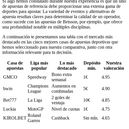
Si algo hemos constatado durante nuestra experiencia es que un sitio
de apuestas de referencia debe proporcionar una extensa gama de
deportes para apostar. La variedad de eventos y alternativas de
apuesta resultan claves para determinar la calidad de un operador,
como sucede con las apuestas de Betsson, por ejemplo, que ofrece
una profundidad notable en múltiples disciplinas.
A continuación te presentamos una tabla con el mercado más
destacado en las cinco mejores casas de apuestas deportivas que
hemos seleccionado para nuestra comparativa, junto con otra
información relevante para tu decisión.
Casa de
Liga más
Lo más
Depósito
Nuestra
apuestas
popular
destacado
mín.
valoración
Bono extra
GMCO
Speedway
1€
4.95
semanal
Champions
Aumentos en
bwin
5€
4.90
League
combinadas
2 goles de
Bet777
La Liga
10€
4.85
ventaja
Luckia
MotoGP
Nivel de cuotas
1€
4.75
Roland
KIROLBET
Cashback
Sin mín.
4.65
Garros