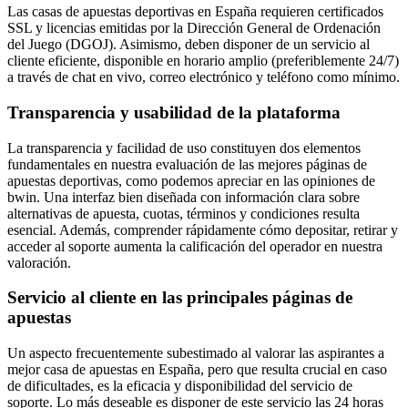
Las casas de apuestas deportivas en España requieren certificados
SSL y licencias emitidas por la Dirección General de Ordenación
del Juego (DGOJ). Asimismo, deben disponer de un servicio al
cliente eficiente, disponible en horario amplio (preferiblemente 24/7)
a través de chat en vivo, correo electrónico y teléfono como mínimo.
Transparencia y usabilidad de la plataforma
La transparencia y facilidad de uso constituyen dos elementos
fundamentales en nuestra evaluación de las mejores páginas de
apuestas deportivas, como podemos apreciar en las opiniones de
bwin. Una interfaz bien diseñada con información clara sobre
alternativas de apuesta, cuotas, términos y condiciones resulta
esencial. Además, comprender rápidamente cómo depositar, retirar y
acceder al soporte aumenta la calificación del operador en nuestra
valoración.
Servicio al cliente en las principales páginas de
apuestas
Un aspecto frecuentemente subestimado al valorar las aspirantes a
mejor casa de apuestas en España, pero que resulta crucial en caso
de dificultades, es la eficacia y disponibilidad del servicio de
soporte. Lo más deseable es disponer de este servicio las 24 horas