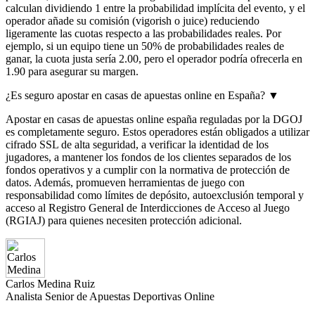
calculan dividiendo 1 entre la probabilidad implícita del evento, y el
operador añade su comisión (vigorish o juice) reduciendo
ligeramente las cuotas respecto a las probabilidades reales. Por
ejemplo, si un equipo tiene un 50% de probabilidades reales de
ganar, la cuota justa sería 2.00, pero el operador podría ofrecerla en
1.90 para asegurar su margen.
¿Es seguro apostar en casas de apuestas online en España?
▼
Apostar en casas de apuestas online españa reguladas por la DGOJ
es completamente seguro. Estos operadores están obligados a utilizar
cifrado SSL de alta seguridad, a verificar la identidad de los
jugadores, a mantener los fondos de los clientes separados de los
fondos operativos y a cumplir con la normativa de protección de
datos. Además, promueven herramientas de juego con
responsabilidad como límites de depósito, autoexclusión temporal y
acceso al Registro General de Interdicciones de Acceso al Juego
(RGIAJ) para quienes necesiten protección adicional.
Carlos Medina Ruiz
Analista Senior de Apuestas Deportivas Online