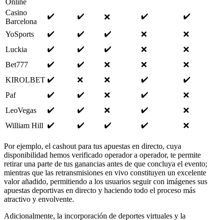
Online
Casino
✔️
✔️
✔️
✔️
❌
Barcelona
✔️
✔️
✔️
YoSports
❌
❌
✔️
✔️
✔️
Luckia
❌
❌
✔️
✔️
Bet777
❌
❌
❌
✔️
✔️
✔️
KIROLBET
❌
❌
✔️
✔️
✔️
Paf
❌
❌
✔️
✔️
✔️
LeoVegas
❌
❌
✔️
✔️
✔️
✔️
William Hill
❌
Por ejemplo, el cashout para tus apuestas en directo, cuya
disponibilidad hemos verificado operador a operador, te permite
retirar una parte de tus ganancias antes de que concluya el evento;
mientras que las retransmisiones en vivo constituyen un excelente
valor añadido, permitiendo a los usuarios seguir con imágenes sus
apuestas deportivas en directo y haciendo todo el proceso más
atractivo y envolvente.
Adicionalmente, la incorporación de deportes virtuales y la