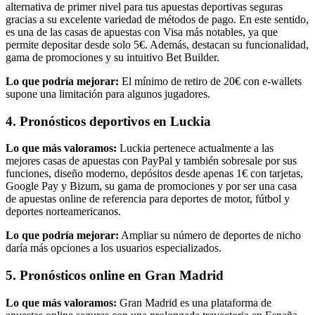
alternativa de primer nivel para tus apuestas deportivas seguras
gracias a su excelente variedad de métodos de pago. En este sentido,
es una de las casas de apuestas con Visa más notables, ya que
permite depositar desde solo 5€. Además, destacan su funcionalidad,
gama de promociones y su intuitivo Bet Builder.
Lo que podría mejorar:
El mínimo de retiro de 20€ con e-wallets
supone una limitación para algunos jugadores.
4. Pronósticos deportivos en Luckia
Lo que más valoramos:
Luckia pertenece actualmente a las
mejores casas de apuestas con PayPal y también sobresale por sus
funciones, diseño moderno, depósitos desde apenas 1€ con tarjetas,
Google Pay y Bizum, su gama de promociones y por ser una casa
de apuestas online de referencia para deportes de motor, fútbol y
deportes norteamericanos.
Lo que podría mejorar:
Ampliar su número de deportes de nicho
daría más opciones a los usuarios especializados.
5. Pronósticos online en Gran Madrid
Lo que más valoramos:
Gran Madrid es una plataforma de