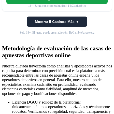
18+ | Juega con responsabilidad | T&C aplicables
Mostrar 5 Casinos Más ▼
Solo 18+. El juego puede crear adicción.
BeGambleAware.org
Metodología de evaluación de las casas de
apuestas deportivas online
Nuestra dilatada trayectoria como analistas y apostadores activos nos
capacita para determinar con precisión cuál es la plataforma más
recomendable entre las casas de apuestas online españa y los
operadores deportivos en general. Para ello, nuestro equipo de
especialistas examina cada sitio en profundidad, evaluando
elementos esenciales como fiabilidad, amplitud de mercados,
opciones de pago y bonificaciones disponibles.
Licencia DGOJ y solidez de la plataforma:
únicamente incluimos operadores autorizados y técnicamente
robustos. Verificamos su legalidad, seguridad, transparencia y