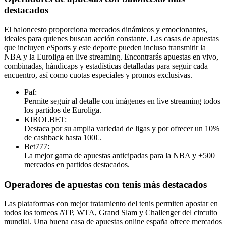
destacados
El baloncesto proporciona mercados dinámicos y emocionantes,
ideales para quienes buscan acción constante. Las casas de apuestas
que incluyen eSports y este deporte pueden incluso transmitir la
NBA y la Euroliga en live streaming. Encontrarás apuestas en vivo,
combinadas, hándicaps y estadísticas detalladas para seguir cada
encuentro, así como cuotas especiales y promos exclusivas.
Paf:
Permite seguir al detalle con imágenes en live streaming todos
los partidos de Euroliga.
KIROLBET:
Destaca por su amplia variedad de ligas y por ofrecer un 10%
de cashback hasta 100€.
Bet777:
La mejor gama de apuestas anticipadas para la NBA y +500
mercados en partidos destacados.
Operadores de apuestas con tenis más destacados
Las plataformas con mejor tratamiento del tenis permiten apostar en
todos los torneos ATP, WTA, Grand Slam y Challenger del circuito
mundial. Una buena casa de apuestas online españa ofrece mercados