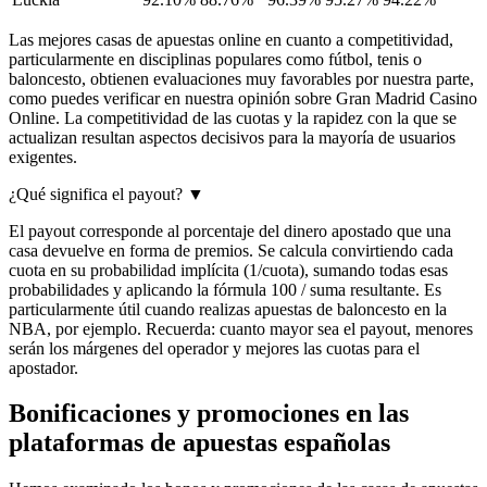
Las mejores casas de apuestas online en cuanto a competitividad,
particularmente en disciplinas populares como fútbol, tenis o
baloncesto, obtienen evaluaciones muy favorables por nuestra parte,
como puedes verificar en nuestra opinión sobre Gran Madrid Casino
Online. La competitividad de las cuotas y la rapidez con la que se
actualizan resultan aspectos decisivos para la mayoría de usuarios
exigentes.
¿Qué significa el payout?
▼
El payout corresponde al porcentaje del dinero apostado que una
casa devuelve en forma de premios. Se calcula convirtiendo cada
cuota en su probabilidad implícita (1/cuota), sumando todas esas
probabilidades y aplicando la fórmula 100 / suma resultante. Es
particularmente útil cuando realizas apuestas de baloncesto en la
NBA, por ejemplo. Recuerda: cuanto mayor sea el payout, menores
serán los márgenes del operador y mejores las cuotas para el
apostador.
Bonificaciones y promociones en las
plataformas de apuestas españolas