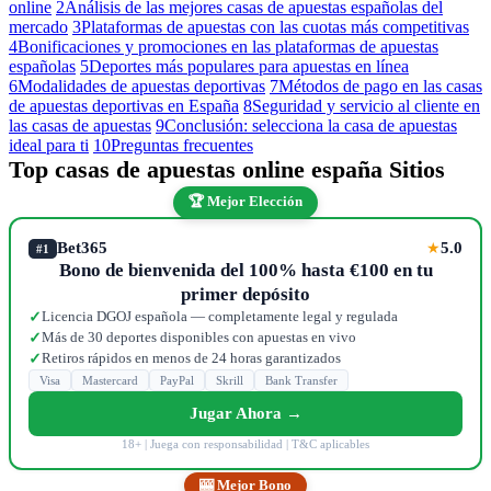
online
2
Análisis de las mejores casas de apuestas españolas del
mercado
3
Plataformas de apuestas con las cuotas más competitivas
4
Bonificaciones y promociones en las plataformas de apuestas
españolas
5
Deportes más populares para apuestas en línea
6
Modalidades de apuestas deportivas
7
Métodos de pago en las casas
de apuestas deportivas en España
8
Seguridad y servicio al cliente en
las casas de apuestas
9
Conclusión: selecciona la casa de apuestas
ideal para ti
10
Preguntas frecuentes
Top casas de apuestas online españa Sitios
🏆 Mejor Elección
Bet365
5.0
★
#1
Bono de bienvenida del 100% hasta €100 en tu
primer depósito
Licencia DGOJ española — completamente legal y regulada
✓
Más de 30 deportes disponibles con apuestas en vivo
✓
Retiros rápidos en menos de 24 horas garantizados
✓
Visa
Mastercard
PayPal
Skrill
Bank Transfer
Jugar Ahora →
18+ | Juega con responsabilidad | T&C aplicables
🎰 Mejor Bono