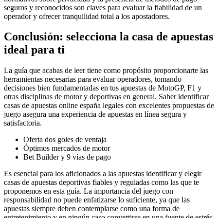
seguros y reconocidos son claves para evaluar la fiabilidad de un
operador y ofrecer tranquilidad total a los apostadores.
Conclusión: selecciona la casa de apuestas
ideal para ti
La guía que acabas de leer tiene como propósito proporcionarte las
herramientas necesarias para evaluar operadores, tomando
decisiones bien fundamentadas en tus apuestas de MotoGP, F1 y
otras disciplinas de motor y deportivas en general. Saber identificar
casas de apuestas online españa legales con excelentes propuestas de
juego asegura una experiencia de apuestas en línea segura y
satisfactoria.
Oferta dos goles de ventaja
Óptimos mercados de motor
Bet Builder y 9 vías de pago
Es esencial para los aficionados a las apuestas identificar y elegir
casas de apuestas deportivas fiables y reguladas como las que te
proponemos en esta guía. La importancia del juego con
responsabilidad no puede enfatizarse lo suficiente, ya que las
apuestas siempre deben contemplarse como una forma de
entretenimiento y en ningún caso convertirse en una fuente de estrés