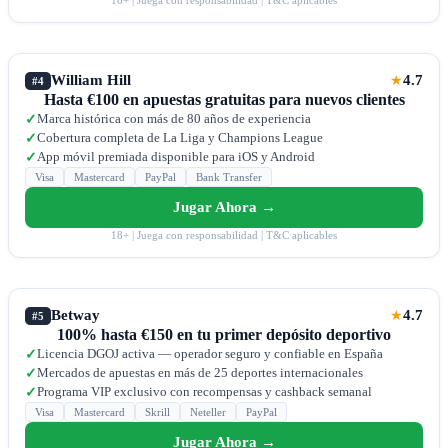
William Hill
4.7
★
#4
Hasta €100 en apuestas gratuitas para nuevos clientes
Marca histórica con más de 80 años de experiencia
✓
Cobertura completa de La Liga y Champions League
✓
App móvil premiada disponible para iOS y Android
✓
Visa
Mastercard
PayPal
Bank Transfer
Jugar Ahora →
18+ | Juega con responsabilidad | T&C aplicables
Betway
4.7
★
#5
100% hasta €150 en tu primer depósito deportivo
Licencia DGOJ activa — operador seguro y confiable en España
✓
Mercados de apuestas en más de 25 deportes internacionales
✓
Programa VIP exclusivo con recompensas y cashback semanal
✓
Visa
Mastercard
Skrill
Neteller
PayPal
Jugar Ahora →