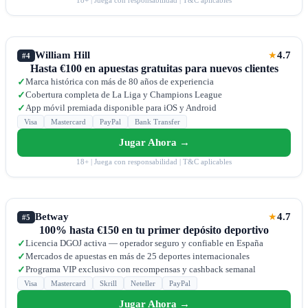
William Hill
4.7
★
#4
Hasta €100 en apuestas gratuitas para nuevos clientes
Marca histórica con más de 80 años de experiencia
✓
Cobertura completa de La Liga y Champions League
✓
App móvil premiada disponible para iOS y Android
✓
Visa
Mastercard
PayPal
Bank Transfer
Jugar Ahora →
18+ | Juega con responsabilidad | T&C aplicables
Betway
4.7
★
#5
100% hasta €150 en tu primer depósito deportivo
Licencia DGOJ activa — operador seguro y confiable en España
✓
Mercados de apuestas en más de 25 deportes internacionales
✓
Programa VIP exclusivo con recompensas y cashback semanal
✓
Visa
Mastercard
Skrill
Neteller
PayPal
Jugar Ahora →