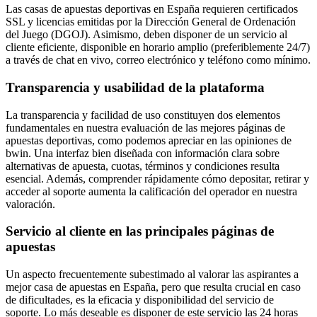
Las casas de apuestas deportivas en España requieren certificados
SSL y licencias emitidas por la Dirección General de Ordenación
del Juego (DGOJ). Asimismo, deben disponer de un servicio al
cliente eficiente, disponible en horario amplio (preferiblemente 24/7)
a través de chat en vivo, correo electrónico y teléfono como mínimo.
Transparencia y usabilidad de la plataforma
La transparencia y facilidad de uso constituyen dos elementos
fundamentales en nuestra evaluación de las mejores páginas de
apuestas deportivas, como podemos apreciar en las opiniones de
bwin. Una interfaz bien diseñada con información clara sobre
alternativas de apuesta, cuotas, términos y condiciones resulta
esencial. Además, comprender rápidamente cómo depositar, retirar y
acceder al soporte aumenta la calificación del operador en nuestra
valoración.
Servicio al cliente en las principales páginas de
apuestas
Un aspecto frecuentemente subestimado al valorar las aspirantes a
mejor casa de apuestas en España, pero que resulta crucial en caso
de dificultades, es la eficacia y disponibilidad del servicio de
soporte. Lo más deseable es disponer de este servicio las 24 horas