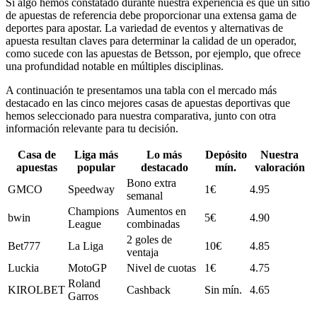
Si algo hemos constatado durante nuestra experiencia es que un sitio
de apuestas de referencia debe proporcionar una extensa gama de
deportes para apostar. La variedad de eventos y alternativas de
apuesta resultan claves para determinar la calidad de un operador,
como sucede con las apuestas de Betsson, por ejemplo, que ofrece
una profundidad notable en múltiples disciplinas.
A continuación te presentamos una tabla con el mercado más
destacado en las cinco mejores casas de apuestas deportivas que
hemos seleccionado para nuestra comparativa, junto con otra
información relevante para tu decisión.
Casa de
Liga más
Lo más
Depósito
Nuestra
apuestas
popular
destacado
mín.
valoración
Bono extra
GMCO
Speedway
1€
4.95
semanal
Champions
Aumentos en
bwin
5€
4.90
League
combinadas
2 goles de
Bet777
La Liga
10€
4.85
ventaja
Luckia
MotoGP
Nivel de cuotas
1€
4.75
Roland
KIROLBET
Cashback
Sin mín.
4.65
Garros