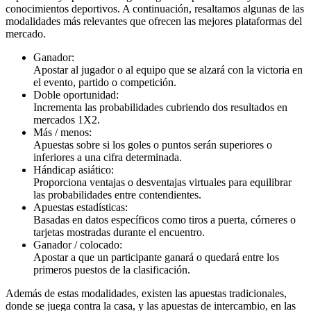
conocimientos deportivos. A continuación, resaltamos algunas de las
modalidades más relevantes que ofrecen las mejores plataformas del
mercado.
Ganador:
Apostar al jugador o al equipo que se alzará con la victoria en
el evento, partido o competición.
Doble oportunidad:
Incrementa las probabilidades cubriendo dos resultados en
mercados 1X2.
Más / menos:
Apuestas sobre si los goles o puntos serán superiores o
inferiores a una cifra determinada.
Hándicap asiático:
Proporciona ventajas o desventajas virtuales para equilibrar
las probabilidades entre contendientes.
Apuestas estadísticas:
Basadas en datos específicos como tiros a puerta, córneres o
tarjetas mostradas durante el encuentro.
Ganador / colocado:
Apostar a que un participante ganará o quedará entre los
primeros puestos de la clasificación.
Además de estas modalidades, existen las apuestas tradicionales,
donde se juega contra la casa, y las apuestas de intercambio, en las