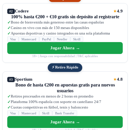
Codere
4.9
★
#2
100% hasta €200 + €10 gratis sin depósito al registrarte
Bono de bienvenida más generoso entre las casas españolas
✓
Casino en vivo con más de 150 mesas disponibles
✓
Apuestas deportivas y casino integrados en una sola plataforma
✓
Visa
Mastercard
PayPal
Neteller
Skrill
Jugar Ahora →
18+ | Juega con responsabilidad | T&C aplicables
⚡ Retiro Rápido
Sportium
4.8
★
#3
Bono de hasta €200 en apuestas gratis para nuevos
usuarios
Retiros procesados en menos de 2 horas en promedio
✓
Plataforma 100% española con soporte en castellano 24/7
✓
Cuotas competitivas en fútbol, tenis y baloncesto
✓
Visa
Mastercard
Skrill
Bank Transfer
Jugar Ahora →
18+ | Juega con responsabilidad | T&C aplicables