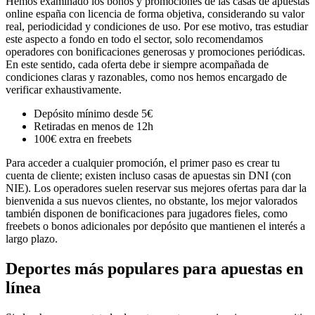
Hemos examinado los bonos y promociones de las casas de apuestas
online españa con licencia de forma objetiva, considerando su valor
real, periodicidad y condiciones de uso. Por ese motivo, tras estudiar
este aspecto a fondo en todo el sector, solo recomendamos
operadores con bonificaciones generosas y promociones periódicas.
En este sentido, cada oferta debe ir siempre acompañada de
condiciones claras y razonables, como nos hemos encargado de
verificar exhaustivamente.
Depósito mínimo desde 5€
Retiradas en menos de 12h
100€ extra en freebets
Para acceder a cualquier promoción, el primer paso es crear tu
cuenta de cliente; existen incluso casas de apuestas sin DNI (con
NIE). Los operadores suelen reservar sus mejores ofertas para dar la
bienvenida a sus nuevos clientes, no obstante, los mejor valorados
también disponen de bonificaciones para jugadores fieles, como
freebets o bonos adicionales por depósito que mantienen el interés a
largo plazo.
Deportes más populares para apuestas en
línea