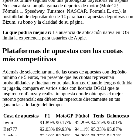
apuestas online seguras con una prolongada trayectoria en España.
Nos encanta su amplia gama de deportes de motor (MotoGP,
Fórmula 1, Speedway, Turismos, NASCAR, Formula E, etc.), la
posibilidad de depositar desde 1€ para hacer apuestas deportivas con
Bizum, su bono y la claridad de su página.
Lo que podría mejorar:
La ausencia de aplicación nativa en iOS
limita la experiencia para usuarios de Apple.
Plataformas de apuestas con las cuotas
más competitivas
Además de seleccionar una de las casas de apuestas con depósito
mínimo de 5 euros, ten presente que las cuotas representan
probabilidades y fluctúan entre plataformas. Cuando tengas definida
tu jugada, compara en varios sitios con licencia DGOJ que te
inspiren confianza y realiza tu apuesta donde obtengas el mejor
retorno potencial; esa diferencia repercute directamente en tus
ganancias a lo largo del tiempo.
Casa de apuestas
F1
MotoGP
Fútbol
Tenis
Baloncesto
bwin
91.89%
90.17%
95.29%
94.55%
96.01%
Bet777
92.03%
89.93%
94.11%
95.23%
95.87%
Luckia
92.10%
88.76%
96.39%
95.27%
94.22%