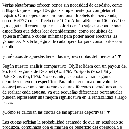
Varias plataformas ofrecen bonos sin necesidad de depósito, como
888sport, que entrega 10€ gratis simplemente por completar el
registro. Otros operadores proporcionan freebets de bienvenida,
como Bet777 con su freebet de 10€ o AdmiralBet con 10€ más 100
giros gratis. Recuerda que estas ofertas están sujetas a condiciones
específicas que debes leer detenidamente, como requisitos de
apuesta mínima o cuotas mínimas para poder hacer efectivas las
ganancias. Visita la página de cada operador para consultarlos con
detalle.
¿Qué casas de apuestas tienen las mejores cuotas del mercado?
▼
Según nuestro análisis comparativo, OlyBet lidera con un payout del
96,16%, seguida de Retabet (95,31%), YoSports (95,21%) y
PokerStars (95,14%). No obstante, las cuotas varían según el
deporte y el evento específico. Para obtener el máximo valor, te
aconsejamos comparar las cuotas entre diferentes operadores antes
de realizar cada apuesta, ya que pequeñas diferencias porcentuales
pueden representar una mejora significativa en la rentabilidad a largo
plazo.
¿Cómo se calculan las cuotas de las apuestas deportivas?
▼
Las cuotas reflejan la probabilidad estimada de que un resultado se
produzca, combinada con el margen de beneficio del operador. Se