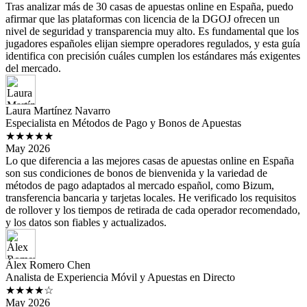
Tras analizar más de 30 casas de apuestas online en España, puedo
afirmar que las plataformas con licencia de la DGOJ ofrecen un
nivel de seguridad y transparencia muy alto. Es fundamental que los
jugadores españoles elijan siempre operadores regulados, y esta guía
identifica con precisión cuáles cumplen los estándares más exigentes
del mercado.
Laura Martínez Navarro
Especialista en Métodos de Pago y Bonos de Apuestas
★★★★★
May 2026
Lo que diferencia a las mejores casas de apuestas online en España
son sus condiciones de bonos de bienvenida y la variedad de
métodos de pago adaptados al mercado español, como Bizum,
transferencia bancaria y tarjetas locales. He verificado los requisitos
de rollover y los tiempos de retirada de cada operador recomendado,
y los datos son fiables y actualizados.
Álex Romero Chen
Analista de Experiencia Móvil y Apuestas en Directo
★★★★☆
May 2026