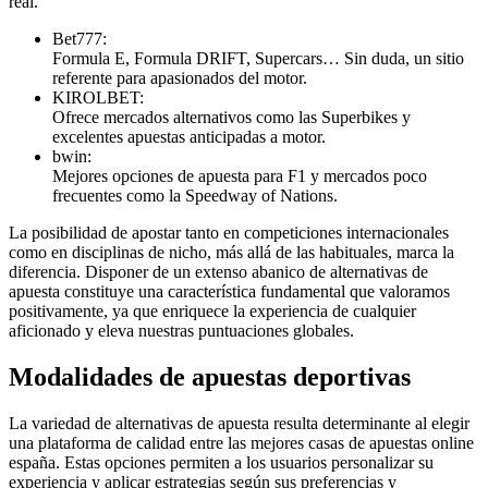
real.
Bet777:
Formula E, Formula DRIFT, Supercars… Sin duda, un sitio
referente para apasionados del motor.
KIROLBET:
Ofrece mercados alternativos como las Superbikes y
excelentes apuestas anticipadas a motor.
bwin:
Mejores opciones de apuesta para F1 y mercados poco
frecuentes como la Speedway of Nations.
La posibilidad de apostar tanto en competiciones internacionales
como en disciplinas de nicho, más allá de las habituales, marca la
diferencia. Disponer de un extenso abanico de alternativas de
apuesta constituye una característica fundamental que valoramos
positivamente, ya que enriquece la experiencia de cualquier
aficionado y eleva nuestras puntuaciones globales.
Modalidades de apuestas deportivas
La variedad de alternativas de apuesta resulta determinante al elegir
una plataforma de calidad entre las mejores casas de apuestas online
españa. Estas opciones permiten a los usuarios personalizar su
experiencia y aplicar estrategias según sus preferencias y