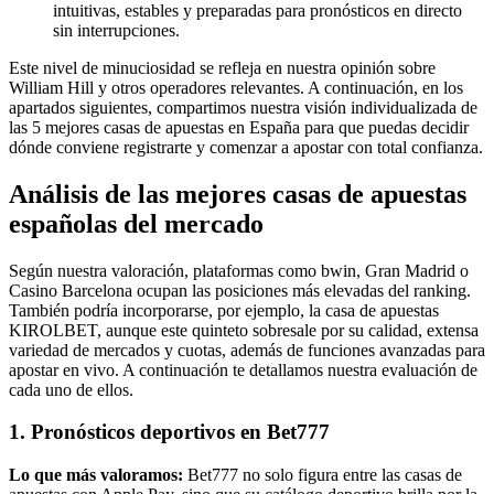
intuitivas, estables y preparadas para pronósticos en directo
sin interrupciones.
Este nivel de minuciosidad se refleja en nuestra opinión sobre
William Hill y otros operadores relevantes. A continuación, en los
apartados siguientes, compartimos nuestra visión individualizada de
las 5 mejores casas de apuestas en España para que puedas decidir
dónde conviene registrarte y comenzar a apostar con total confianza.
Análisis de las mejores casas de apuestas
españolas del mercado
Según nuestra valoración, plataformas como bwin, Gran Madrid o
Casino Barcelona ocupan las posiciones más elevadas del ranking.
También podría incorporarse, por ejemplo, la casa de apuestas
KIROLBET, aunque este quinteto sobresale por su calidad, extensa
variedad de mercados y cuotas, además de funciones avanzadas para
apostar en vivo. A continuación te detallamos nuestra evaluación de
cada uno de ellos.
1. Pronósticos deportivos en Bet777
Lo que más valoramos:
Bet777 no solo figura entre las casas de