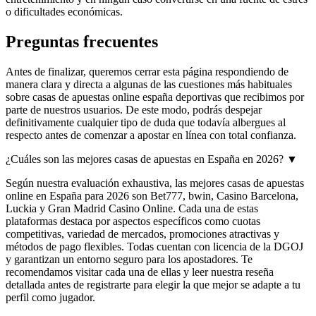
o dificultades económicas.
Preguntas frecuentes
Antes de finalizar, queremos cerrar esta página respondiendo de
manera clara y directa a algunas de las cuestiones más habituales
sobre casas de apuestas online españa deportivas que recibimos por
parte de nuestros usuarios. De este modo, podrás despejar
definitivamente cualquier tipo de duda que todavía albergues al
respecto antes de comenzar a apostar en línea con total confianza.
¿Cuáles son las mejores casas de apuestas en España en 2026?
▼
Según nuestra evaluación exhaustiva, las mejores casas de apuestas
online en España para 2026 son Bet777, bwin, Casino Barcelona,
Luckia y Gran Madrid Casino Online. Cada una de estas
plataformas destaca por aspectos específicos como cuotas
competitivas, variedad de mercados, promociones atractivas y
métodos de pago flexibles. Todas cuentan con licencia de la DGOJ
y garantizan un entorno seguro para los apostadores. Te
recomendamos visitar cada una de ellas y leer nuestra reseña
detallada antes de registrarte para elegir la que mejor se adapte a tu
perfil como jugador.