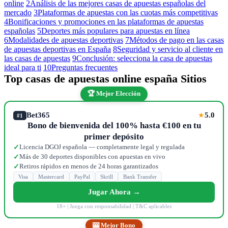
online
2
Análisis de las mejores casas de apuestas españolas del
mercado
3
Plataformas de apuestas con las cuotas más competitivas
4
Bonificaciones y promociones en las plataformas de apuestas
españolas
5
Deportes más populares para apuestas en línea
6
Modalidades de apuestas deportivas
7
Métodos de pago en las casas
de apuestas deportivas en España
8
Seguridad y servicio al cliente en
las casas de apuestas
9
Conclusión: selecciona la casa de apuestas
ideal para ti
10
Preguntas frecuentes
Top casas de apuestas online españa Sitios
🏆 Mejor Elección
Bet365
5.0
★
#1
Bono de bienvenida del 100% hasta €100 en tu
primer depósito
Licencia DGOJ española — completamente legal y regulada
✓
Más de 30 deportes disponibles con apuestas en vivo
✓
Retiros rápidos en menos de 24 horas garantizados
✓
Visa
Mastercard
PayPal
Skrill
Bank Transfer
Jugar Ahora →
18+ | Juega con responsabilidad | T&C aplicables
🎰 Mejor Bono