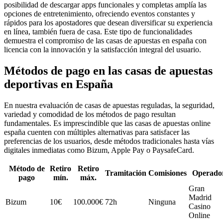
posibilidad de descargar apps funcionales y completas amplía las
opciones de entretenimiento, ofreciendo eventos constantes y
rápidos para los apostadores que desean diversificar su experiencia
en línea, también fuera de casa. Este tipo de funcionalidades
demuestra el compromiso de las casas de apuestas en españa con
licencia con la innovación y la satisfacción integral del usuario.
Métodos de pago en las casas de apuestas
deportivas en España
En nuestra evaluación de casas de apuestas reguladas, la seguridad,
variedad y comodidad de los métodos de pago resultan
fundamentales. Es imprescindible que las casas de apuestas online
españa cuenten con múltiples alternativas para satisfacer las
preferencias de los usuarios, desde métodos tradicionales hasta vías
digitales inmediatas como Bizum, Apple Pay o PaysafeCard.
Método de
Retiro
Retiro
Tramitación
Comisiones
Operado
pago
mín.
máx.
Gran
Madrid
Bizum
10€
100.000€
72h
Ninguna
Casino
Online