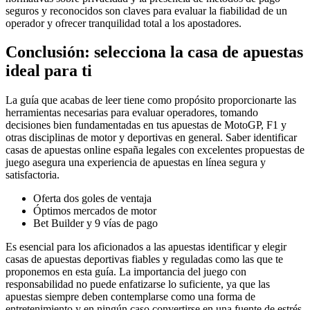
seguros y reconocidos son claves para evaluar la fiabilidad de un
operador y ofrecer tranquilidad total a los apostadores.
Conclusión: selecciona la casa de apuestas
ideal para ti
La guía que acabas de leer tiene como propósito proporcionarte las
herramientas necesarias para evaluar operadores, tomando
decisiones bien fundamentadas en tus apuestas de MotoGP, F1 y
otras disciplinas de motor y deportivas en general. Saber identificar
casas de apuestas online españa legales con excelentes propuestas de
juego asegura una experiencia de apuestas en línea segura y
satisfactoria.
Oferta dos goles de ventaja
Óptimos mercados de motor
Bet Builder y 9 vías de pago
Es esencial para los aficionados a las apuestas identificar y elegir
casas de apuestas deportivas fiables y reguladas como las que te
proponemos en esta guía. La importancia del juego con
responsabilidad no puede enfatizarse lo suficiente, ya que las
apuestas siempre deben contemplarse como una forma de
entretenimiento y en ningún caso convertirse en una fuente de estrés