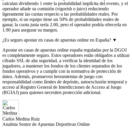
calculan dividiendo 1 entre la probabilidad implícita del evento, y el
operador añade su comisión (vigorish o juice) reduciendo
ligeramente las cuotas respecto a las probabilidades reales. Por
ejemplo, si un equipo tiene un 50% de probabilidades reales de
ganar, la cuota justa sería 2.00, pero el operador podría ofrecerla en
1.90 para asegurar su margen.
¿Es seguro apostar en casas de apuestas online en España?
▼
Apostar en casas de apuestas online españa reguladas por la DGOJ
es completamente seguro. Estos operadores están obligados a utilizar
cifrado SSL de alta seguridad, a verificar la identidad de los
jugadores, a mantener los fondos de los clientes separados de los
fondos operativos y a cumplir con la normativa de protección de
datos. Además, promueven herramientas de juego con
responsabilidad como límites de depósito, autoexclusión temporal y
acceso al Registro General de Interdicciones de Acceso al Juego
(RGIAJ) para quienes necesiten protección adicional.
Carlos Medina Ruiz
Analista Senior de Apuestas Deportivas Online