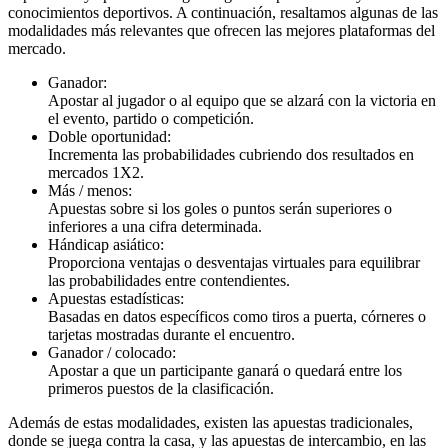
conocimientos deportivos. A continuación, resaltamos algunas de las
modalidades más relevantes que ofrecen las mejores plataformas del
mercado.
Ganador:
Apostar al jugador o al equipo que se alzará con la victoria en
el evento, partido o competición.
Doble oportunidad:
Incrementa las probabilidades cubriendo dos resultados en
mercados 1X2.
Más / menos:
Apuestas sobre si los goles o puntos serán superiores o
inferiores a una cifra determinada.
Hándicap asiático:
Proporciona ventajas o desventajas virtuales para equilibrar
las probabilidades entre contendientes.
Apuestas estadísticas:
Basadas en datos específicos como tiros a puerta, córneres o
tarjetas mostradas durante el encuentro.
Ganador / colocado:
Apostar a que un participante ganará o quedará entre los
primeros puestos de la clasificación.
Además de estas modalidades, existen las apuestas tradicionales,
donde se juega contra la casa, y las apuestas de intercambio, en las