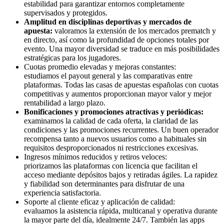
estabilidad para garantizar entornos completamente
supervisados y protegidos.
Amplitud en disciplinas deportivas y mercados de
apuesta:
valoramos la extensión de los mercados prematch y
en directo, así como la profundidad de opciones totales por
evento. Una mayor diversidad se traduce en más posibilidades
estratégicas para los jugadores.
Cuotas promedio elevadas y mejoras constantes:
estudiamos el payout general y las comparativas entre
plataformas. Todas las casas de apuestas españolas con cuotas
competitivas y aumentos proporcionan mayor valor y mejor
rentabilidad a largo plazo.
Bonificaciones y promociones atractivas y periódicas:
examinamos la calidad de cada oferta, la claridad de las
condiciones y las promociones recurrentes. Un buen operador
recompensa tanto a nuevos usuarios como a habituales sin
requisitos desproporcionados ni restricciones excesivas.
Ingresos mínimos reducidos y retiros veloces:
priorizamos las plataformas con licencia que facilitan el
acceso mediante depósitos bajos y retiradas ágiles. La rapidez
y fiabilidad son determinantes para disfrutar de una
experiencia satisfactoria.
Soporte al cliente eficaz y aplicación de calidad:
evaluamos la asistencia rápida, multicanal y operativa durante
la mayor parte del día, idealmente 24/7. También las apps