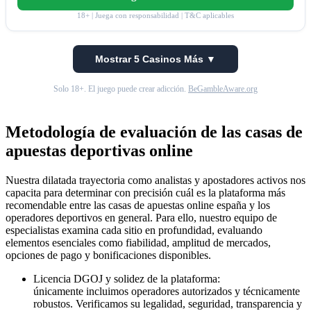
18+ | Juega con responsabilidad | T&C aplicables
Mostrar 5 Casinos Más ▼
Solo 18+. El juego puede crear adicción.
BeGambleAware.org
Metodología de evaluación de las casas de
apuestas deportivas online
Nuestra dilatada trayectoria como analistas y apostadores activos nos
capacita para determinar con precisión cuál es la plataforma más
recomendable entre las casas de apuestas online españa y los
operadores deportivos en general. Para ello, nuestro equipo de
especialistas examina cada sitio en profundidad, evaluando
elementos esenciales como fiabilidad, amplitud de mercados,
opciones de pago y bonificaciones disponibles.
Licencia DGOJ y solidez de la plataforma:
únicamente incluimos operadores autorizados y técnicamente
robustos. Verificamos su legalidad, seguridad, transparencia y