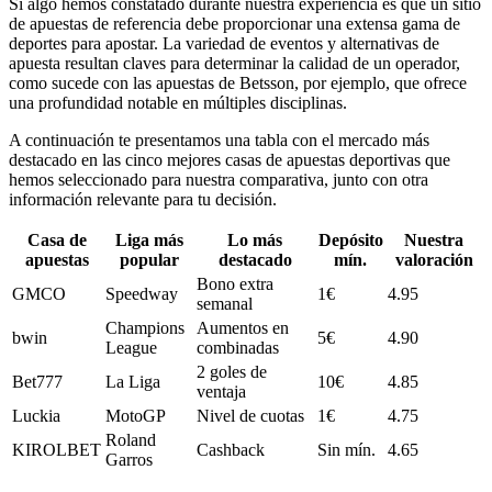
Si algo hemos constatado durante nuestra experiencia es que un sitio
de apuestas de referencia debe proporcionar una extensa gama de
deportes para apostar. La variedad de eventos y alternativas de
apuesta resultan claves para determinar la calidad de un operador,
como sucede con las apuestas de Betsson, por ejemplo, que ofrece
una profundidad notable en múltiples disciplinas.
A continuación te presentamos una tabla con el mercado más
destacado en las cinco mejores casas de apuestas deportivas que
hemos seleccionado para nuestra comparativa, junto con otra
información relevante para tu decisión.
Casa de
Liga más
Lo más
Depósito
Nuestra
apuestas
popular
destacado
mín.
valoración
Bono extra
GMCO
Speedway
1€
4.95
semanal
Champions
Aumentos en
bwin
5€
4.90
League
combinadas
2 goles de
Bet777
La Liga
10€
4.85
ventaja
Luckia
MotoGP
Nivel de cuotas
1€
4.75
Roland
KIROLBET
Cashback
Sin mín.
4.65
Garros