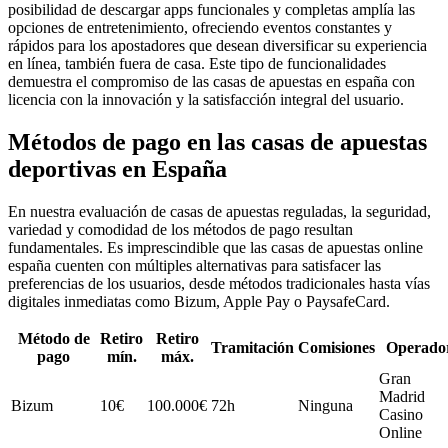
posibilidad de descargar apps funcionales y completas amplía las
opciones de entretenimiento, ofreciendo eventos constantes y
rápidos para los apostadores que desean diversificar su experiencia
en línea, también fuera de casa. Este tipo de funcionalidades
demuestra el compromiso de las casas de apuestas en españa con
licencia con la innovación y la satisfacción integral del usuario.
Métodos de pago en las casas de apuestas
deportivas en España
En nuestra evaluación de casas de apuestas reguladas, la seguridad,
variedad y comodidad de los métodos de pago resultan
fundamentales. Es imprescindible que las casas de apuestas online
españa cuenten con múltiples alternativas para satisfacer las
preferencias de los usuarios, desde métodos tradicionales hasta vías
digitales inmediatas como Bizum, Apple Pay o PaysafeCard.
Método de
Retiro
Retiro
Tramitación
Comisiones
Operado
pago
mín.
máx.
Gran
Madrid
Bizum
10€
100.000€
72h
Ninguna
Casino
Online