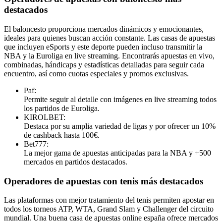
destacados
El baloncesto proporciona mercados dinámicos y emocionantes,
ideales para quienes buscan acción constante. Las casas de apuestas
que incluyen eSports y este deporte pueden incluso transmitir la
NBA y la Euroliga en live streaming. Encontrarás apuestas en vivo,
combinadas, hándicaps y estadísticas detalladas para seguir cada
encuentro, así como cuotas especiales y promos exclusivas.
Paf:
Permite seguir al detalle con imágenes en live streaming todos
los partidos de Euroliga.
KIROLBET:
Destaca por su amplia variedad de ligas y por ofrecer un 10%
de cashback hasta 100€.
Bet777:
La mejor gama de apuestas anticipadas para la NBA y +500
mercados en partidos destacados.
Operadores de apuestas con tenis más destacados
Las plataformas con mejor tratamiento del tenis permiten apostar en
todos los torneos ATP, WTA, Grand Slam y Challenger del circuito
mundial. Una buena casa de apuestas online españa ofrece mercados