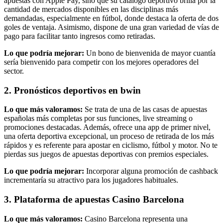
apuestas con Apple Pay, sino que su catálogo deportivo brilla por la
cantidad de mercados disponibles en las disciplinas más
demandadas, especialmente en fútbol, donde destaca la oferta de dos
goles de ventaja. Asimismo, dispone de una gran variedad de vías de
pago para facilitar tanto ingresos como retiradas.
Lo que podría mejorar:
Un bono de bienvenida de mayor cuantía
sería bienvenido para competir con los mejores operadores del
sector.
2. Pronósticos deportivos en bwin
Lo que más valoramos:
Se trata de una de las casas de apuestas
españolas más completas por sus funciones, live streaming o
promociones destacadas. Además, ofrece una app de primer nivel,
una oferta deportiva excepcional, un proceso de retirada de los más
rápidos y es referente para apostar en ciclismo, fútbol y motor. No te
pierdas sus juegos de apuestas deportivas con premios especiales.
Lo que podría mejorar:
Incorporar alguna promoción de cashback
incrementaría su atractivo para los jugadores habituales.
3. Plataforma de apuestas Casino Barcelona
Lo que más valoramos:
Casino Barcelona representa una