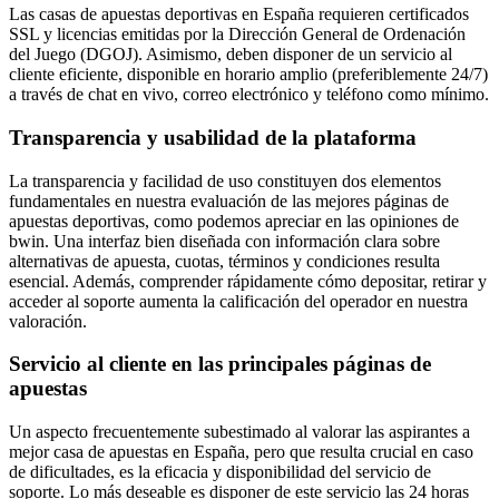
Las casas de apuestas deportivas en España requieren certificados
SSL y licencias emitidas por la Dirección General de Ordenación
del Juego (DGOJ). Asimismo, deben disponer de un servicio al
cliente eficiente, disponible en horario amplio (preferiblemente 24/7)
a través de chat en vivo, correo electrónico y teléfono como mínimo.
Transparencia y usabilidad de la plataforma
La transparencia y facilidad de uso constituyen dos elementos
fundamentales en nuestra evaluación de las mejores páginas de
apuestas deportivas, como podemos apreciar en las opiniones de
bwin. Una interfaz bien diseñada con información clara sobre
alternativas de apuesta, cuotas, términos y condiciones resulta
esencial. Además, comprender rápidamente cómo depositar, retirar y
acceder al soporte aumenta la calificación del operador en nuestra
valoración.
Servicio al cliente en las principales páginas de
apuestas
Un aspecto frecuentemente subestimado al valorar las aspirantes a
mejor casa de apuestas en España, pero que resulta crucial en caso
de dificultades, es la eficacia y disponibilidad del servicio de
soporte. Lo más deseable es disponer de este servicio las 24 horas