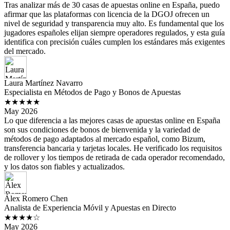
Tras analizar más de 30 casas de apuestas online en España, puedo
afirmar que las plataformas con licencia de la DGOJ ofrecen un
nivel de seguridad y transparencia muy alto. Es fundamental que los
jugadores españoles elijan siempre operadores regulados, y esta guía
identifica con precisión cuáles cumplen los estándares más exigentes
del mercado.
Laura Martínez Navarro
Especialista en Métodos de Pago y Bonos de Apuestas
★★★★★
May 2026
Lo que diferencia a las mejores casas de apuestas online en España
son sus condiciones de bonos de bienvenida y la variedad de
métodos de pago adaptados al mercado español, como Bizum,
transferencia bancaria y tarjetas locales. He verificado los requisitos
de rollover y los tiempos de retirada de cada operador recomendado,
y los datos son fiables y actualizados.
Álex Romero Chen
Analista de Experiencia Móvil y Apuestas en Directo
★★★★☆
May 2026