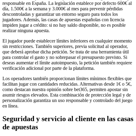
responsable en España. La legislación establece por defecto 600€ al
día, 1.500€ a la semana y 3.000€ al mes para prevenir pérdidas
descontroladas y garantizar un entorno seguro para todos los
jugadores. Además, las casas de apuestas españolas con licencia
impiden jugar a crédito: si no hay saldo disponible, no es posible
realizar ninguna apuesta.
El jugador puede establecer límites inferiores en cualquier momento
sin restricciones. También superiores, previa solicitud al operador,
que deberá aprobar dicha petición. Se trata de una herramienta útil
para controlar el gasto y no sobrepasar el presupuesto previsto. Si
deseas aumentar el límite autoimpuesto, la petición también requiere
verificación adicional por parte de la plataforma.
Los operadores también proporcionan límites mínimos flexibles que
facilitan jugar con cantidades reducidas. Alternativas desde 1€ o 5€,
como destacan nuestra opinión sobre bet365, permiten apostar sin
asumir riesgos elevados. Esta combinación de protección legal y de
personalización garantiza un uso responsable y controlado del juego
en línea.
Seguridad y servicio al cliente en las casas
de apuestas