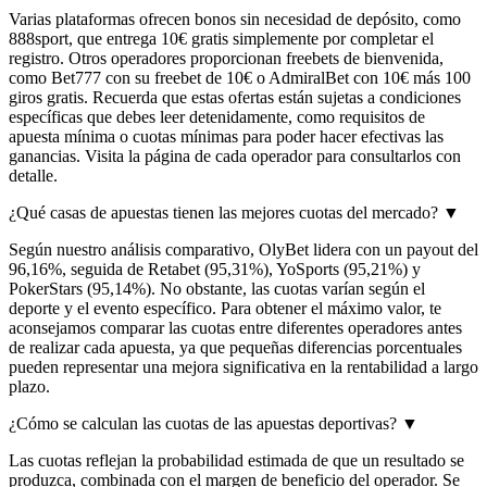
Varias plataformas ofrecen bonos sin necesidad de depósito, como
888sport, que entrega 10€ gratis simplemente por completar el
registro. Otros operadores proporcionan freebets de bienvenida,
como Bet777 con su freebet de 10€ o AdmiralBet con 10€ más 100
giros gratis. Recuerda que estas ofertas están sujetas a condiciones
específicas que debes leer detenidamente, como requisitos de
apuesta mínima o cuotas mínimas para poder hacer efectivas las
ganancias. Visita la página de cada operador para consultarlos con
detalle.
¿Qué casas de apuestas tienen las mejores cuotas del mercado?
▼
Según nuestro análisis comparativo, OlyBet lidera con un payout del
96,16%, seguida de Retabet (95,31%), YoSports (95,21%) y
PokerStars (95,14%). No obstante, las cuotas varían según el
deporte y el evento específico. Para obtener el máximo valor, te
aconsejamos comparar las cuotas entre diferentes operadores antes
de realizar cada apuesta, ya que pequeñas diferencias porcentuales
pueden representar una mejora significativa en la rentabilidad a largo
plazo.
¿Cómo se calculan las cuotas de las apuestas deportivas?
▼
Las cuotas reflejan la probabilidad estimada de que un resultado se
produzca, combinada con el margen de beneficio del operador. Se