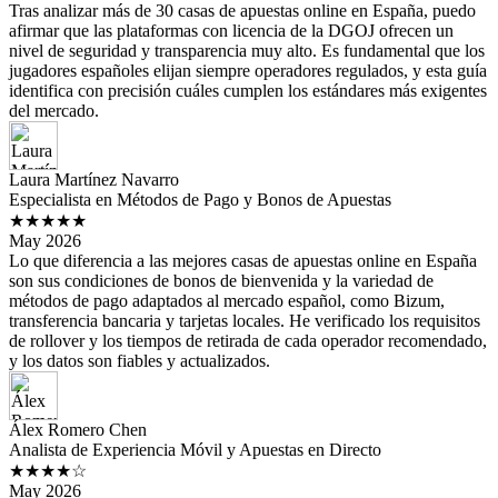
Tras analizar más de 30 casas de apuestas online en España, puedo
afirmar que las plataformas con licencia de la DGOJ ofrecen un
nivel de seguridad y transparencia muy alto. Es fundamental que los
jugadores españoles elijan siempre operadores regulados, y esta guía
identifica con precisión cuáles cumplen los estándares más exigentes
del mercado.
Laura Martínez Navarro
Especialista en Métodos de Pago y Bonos de Apuestas
★★★★★
May 2026
Lo que diferencia a las mejores casas de apuestas online en España
son sus condiciones de bonos de bienvenida y la variedad de
métodos de pago adaptados al mercado español, como Bizum,
transferencia bancaria y tarjetas locales. He verificado los requisitos
de rollover y los tiempos de retirada de cada operador recomendado,
y los datos son fiables y actualizados.
Álex Romero Chen
Analista de Experiencia Móvil y Apuestas en Directo
★★★★☆
May 2026