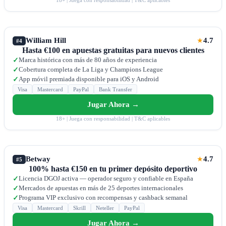
William Hill
4.7
★
#4
Hasta €100 en apuestas gratuitas para nuevos clientes
Marca histórica con más de 80 años de experiencia
✓
Cobertura completa de La Liga y Champions League
✓
App móvil premiada disponible para iOS y Android
✓
Visa
Mastercard
PayPal
Bank Transfer
Jugar Ahora →
18+ | Juega con responsabilidad | T&C aplicables
Betway
4.7
★
#5
100% hasta €150 en tu primer depósito deportivo
Licencia DGOJ activa — operador seguro y confiable en España
✓
Mercados de apuestas en más de 25 deportes internacionales
✓
Programa VIP exclusivo con recompensas y cashback semanal
✓
Visa
Mastercard
Skrill
Neteller
PayPal
Jugar Ahora →