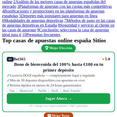
online
2
Análisis de las mejores casas de apuestas españolas del
mercado
3
Plataformas de apuestas con las cuotas más competitivas
4
Bonificaciones y promociones en las plataformas de apuestas
españolas
5
Deportes más populares para apuestas en línea
6
Modalidades de apuestas deportivas
7
Métodos de pago en las casas
de apuestas deportivas en España
8
Seguridad y servicio al cliente en
las casas de apuestas
9
Conclusión: selecciona la casa de apuestas
ideal para ti
10
Preguntas frecuentes
Top casas de apuestas online españa Sitios
🏆 Mejor Elección
Bet365
5.0
★
#1
Bono de bienvenida del 100% hasta €100 en tu
primer depósito
Licencia DGOJ española — completamente legal y regulada
✓
Más de 30 deportes disponibles con apuestas en vivo
✓
Retiros rápidos en menos de 24 horas garantizados
✓
Visa
Mastercard
PayPal
Skrill
Bank Transfer
Jugar Ahora →
18+ | Juega con responsabilidad | T&C aplicables
🎰 Mejor Bono