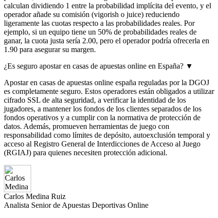
calculan dividiendo 1 entre la probabilidad implícita del evento, y el
operador añade su comisión (vigorish o juice) reduciendo
ligeramente las cuotas respecto a las probabilidades reales. Por
ejemplo, si un equipo tiene un 50% de probabilidades reales de
ganar, la cuota justa sería 2.00, pero el operador podría ofrecerla en
1.90 para asegurar su margen.
¿Es seguro apostar en casas de apuestas online en España?
▼
Apostar en casas de apuestas online españa reguladas por la DGOJ
es completamente seguro. Estos operadores están obligados a utilizar
cifrado SSL de alta seguridad, a verificar la identidad de los
jugadores, a mantener los fondos de los clientes separados de los
fondos operativos y a cumplir con la normativa de protección de
datos. Además, promueven herramientas de juego con
responsabilidad como límites de depósito, autoexclusión temporal y
acceso al Registro General de Interdicciones de Acceso al Juego
(RGIAJ) para quienes necesiten protección adicional.
Carlos Medina Ruiz
Analista Senior de Apuestas Deportivas Online