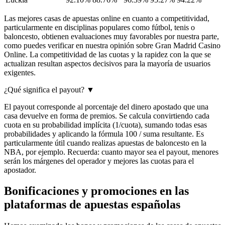
Las mejores casas de apuestas online en cuanto a competitividad,
particularmente en disciplinas populares como fútbol, tenis o
baloncesto, obtienen evaluaciones muy favorables por nuestra parte,
como puedes verificar en nuestra opinión sobre Gran Madrid Casino
Online. La competitividad de las cuotas y la rapidez con la que se
actualizan resultan aspectos decisivos para la mayoría de usuarios
exigentes.
¿Qué significa el payout?
▼
El payout corresponde al porcentaje del dinero apostado que una
casa devuelve en forma de premios. Se calcula convirtiendo cada
cuota en su probabilidad implícita (1/cuota), sumando todas esas
probabilidades y aplicando la fórmula 100 / suma resultante. Es
particularmente útil cuando realizas apuestas de baloncesto en la
NBA, por ejemplo. Recuerda: cuanto mayor sea el payout, menores
serán los márgenes del operador y mejores las cuotas para el
apostador.
Bonificaciones y promociones en las
plataformas de apuestas españolas