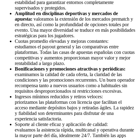
estabilidad para garantizar entornos completamente
supervisados y protegidos.
Amplitud en disciplinas deportivas y mercados de
apuesta:
valoramos la extensión de los mercados prematch y
en directo, así como la profundidad de opciones totales por
evento. Una mayor diversidad se traduce en más posibilidades
estratégicas para los jugadores.
Cuotas promedio elevadas y mejoras constantes:
estudiamos el payout general y las comparativas entre
plataformas. Todas las casas de apuestas españolas con cuotas
competitivas y aumentos proporcionan mayor valor y mejor
rentabilidad a largo plazo.
Bonificaciones y promociones atractivas y periódicas:
examinamos la calidad de cada oferta, la claridad de las
condiciones y las promociones recurrentes. Un buen operador
recompensa tanto a nuevos usuarios como a habituales sin
requisitos desproporcionados ni restricciones excesivas.
Ingresos mínimos reducidos y retiros veloces:
priorizamos las plataformas con licencia que facilitan el
acceso mediante depósitos bajos y retiradas ágiles. La rapidez
y fiabilidad son determinantes para disfrutar de una
experiencia satisfactoria.
Soporte al cliente eficaz y aplicación de calidad:
evaluamos la asistencia rápida, multicanal y operativa durante
la mayor parte del día, idealmente 24/7. También las apps