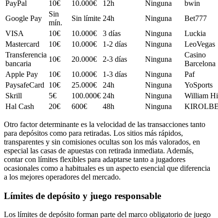
PayPal
10€
10.000€
12h
Ninguna
bwin
Sin
Google Pay
Sin límite
24h
Ninguna
Bet777
mín.
VISA
10€
10.000€
3 días
Ninguna
Luckia
Mastercard
10€
10.000€
1-2 días
Ninguna
LeoVegas
Transferencia
Casino
10€
20.000€
2-3 días
Ninguna
bancaria
Barcelona
Apple Pay
10€
10.000€
1-3 días
Ninguna
Paf
PaysafeCard
10€
25.000€
24h
Ninguna
YoSports
Skrill
5€
100.000€
24h
Ninguna
William Hi
Hal Cash
20€
600€
48h
Ninguna
KIROLB
Otro factor determinante es la velocidad de las transacciones tanto
para depósitos como para retiradas. Los sitios más rápidos,
transparentes y sin comisiones ocultas son los más valorados, en
especial las casas de apuestas con retirada inmediata. Además,
contar con límites flexibles para adaptarse tanto a jugadores
ocasionales como a habituales es un aspecto esencial que diferencia
a los mejores operadores del mercado.
Límites de depósito y juego responsable
Los límites de depósito forman parte del marco obligatorio de juego