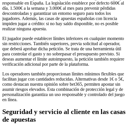
responsable en España. La legislación establece por defecto 600€ al
día, 1.500€ a la semana y 3.000€ al mes para prevenir pérdidas
descontroladas y garantizar un entorno seguro para todos los
jugadores. Además, las casas de apuestas españolas con licencia
impiden jugar a crédito: si no hay saldo disponible, no es posible
realizar ninguna apuesta.
El jugador puede establecer límites inferiores en cualquier momento
sin restricciones. También superiores, previa solicitud al operador,
que deberá aprobar dicha petición. Se trata de una herramienta útil
para controlar el gasto y no sobrepasar el presupuesto previsto. Si
deseas aumentar el límite autoimpuesto, la petición también requiere
verificación adicional por parte de la plataforma.
Los operadores también proporcionan límites mínimos flexibles que
facilitan jugar con cantidades reducidas. Alternativas desde 1€ o 5€,
como destacan nuestra opinión sobre bet365, permiten apostar sin
asumir riesgos elevados. Esta combinación de protección legal y de
personalización garantiza un uso responsable y controlado del juego
en línea.
Seguridad y servicio al cliente en las casas
de apuestas