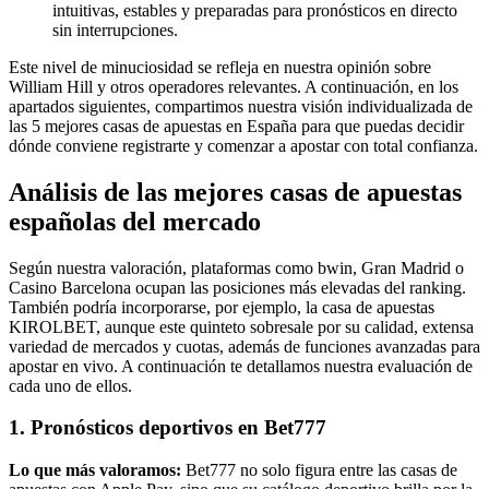
intuitivas, estables y preparadas para pronósticos en directo
sin interrupciones.
Este nivel de minuciosidad se refleja en nuestra opinión sobre
William Hill y otros operadores relevantes. A continuación, en los
apartados siguientes, compartimos nuestra visión individualizada de
las 5 mejores casas de apuestas en España para que puedas decidir
dónde conviene registrarte y comenzar a apostar con total confianza.
Análisis de las mejores casas de apuestas
españolas del mercado
Según nuestra valoración, plataformas como bwin, Gran Madrid o
Casino Barcelona ocupan las posiciones más elevadas del ranking.
También podría incorporarse, por ejemplo, la casa de apuestas
KIROLBET, aunque este quinteto sobresale por su calidad, extensa
variedad de mercados y cuotas, además de funciones avanzadas para
apostar en vivo. A continuación te detallamos nuestra evaluación de
cada uno de ellos.
1. Pronósticos deportivos en Bet777
Lo que más valoramos:
Bet777 no solo figura entre las casas de