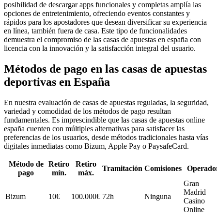
posibilidad de descargar apps funcionales y completas amplía las
opciones de entretenimiento, ofreciendo eventos constantes y
rápidos para los apostadores que desean diversificar su experiencia
en línea, también fuera de casa. Este tipo de funcionalidades
demuestra el compromiso de las casas de apuestas en españa con
licencia con la innovación y la satisfacción integral del usuario.
Métodos de pago en las casas de apuestas
deportivas en España
En nuestra evaluación de casas de apuestas reguladas, la seguridad,
variedad y comodidad de los métodos de pago resultan
fundamentales. Es imprescindible que las casas de apuestas online
españa cuenten con múltiples alternativas para satisfacer las
preferencias de los usuarios, desde métodos tradicionales hasta vías
digitales inmediatas como Bizum, Apple Pay o PaysafeCard.
Método de
Retiro
Retiro
Tramitación
Comisiones
Operado
pago
mín.
máx.
Gran
Madrid
Bizum
10€
100.000€
72h
Ninguna
Casino
Online