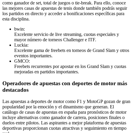
como ganador de set, total de juegos o tie-break. Para ello, conoce
las mejores casas de apuestas de tenis donde también podrás seguir
los partidos en directo y acceder a bonificaciones específicas para
esta disciplina.
bwin:
Excelente servicio de live streaming, cuotas especiales y
mayor número de torneos Challenger e ITF.
Luckia:
Excelente gama de freebets en torneos de Grand Slam y otros
eventos importantes.
GMCO:
Freebets recurrentes por apostar en los Grand Slam y cuotas
mejoradas en partidos importantes.
Operadores de apuestas con deportes de motor más
destacados
Las apuestas a deportes de motor como F1 y MotoGP gozan de gran
popularidad por la emoción y el dinamismo que generan. El
catálogo de casas de apuestas en españa para pronósticos de motor
incluye alternativas como ganador de carrera, posiciones finales o
duelos entre pilotos. Las aspirantes a mejor plataforma de apuestas
deportivas proporcionan cuotas atractivas y seguimiento en tiempo