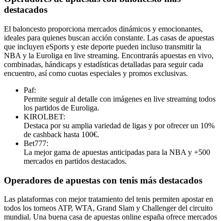
destacados
El baloncesto proporciona mercados dinámicos y emocionantes,
ideales para quienes buscan acción constante. Las casas de apuestas
que incluyen eSports y este deporte pueden incluso transmitir la
NBA y la Euroliga en live streaming. Encontrarás apuestas en vivo,
combinadas, hándicaps y estadísticas detalladas para seguir cada
encuentro, así como cuotas especiales y promos exclusivas.
Paf:
Permite seguir al detalle con imágenes en live streaming todos
los partidos de Euroliga.
KIROLBET:
Destaca por su amplia variedad de ligas y por ofrecer un 10%
de cashback hasta 100€.
Bet777:
La mejor gama de apuestas anticipadas para la NBA y +500
mercados en partidos destacados.
Operadores de apuestas con tenis más destacados
Las plataformas con mejor tratamiento del tenis permiten apostar en
todos los torneos ATP, WTA, Grand Slam y Challenger del circuito
mundial. Una buena casa de apuestas online españa ofrece mercados