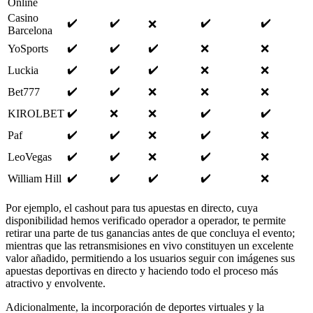
Online
Casino
✔️
✔️
✔️
✔️
❌
Barcelona
✔️
✔️
✔️
YoSports
❌
❌
✔️
✔️
✔️
Luckia
❌
❌
✔️
✔️
Bet777
❌
❌
❌
✔️
✔️
✔️
KIROLBET
❌
❌
✔️
✔️
✔️
Paf
❌
❌
✔️
✔️
✔️
LeoVegas
❌
❌
✔️
✔️
✔️
✔️
William Hill
❌
Por ejemplo, el cashout para tus apuestas en directo, cuya
disponibilidad hemos verificado operador a operador, te permite
retirar una parte de tus ganancias antes de que concluya el evento;
mientras que las retransmisiones en vivo constituyen un excelente
valor añadido, permitiendo a los usuarios seguir con imágenes sus
apuestas deportivas en directo y haciendo todo el proceso más
atractivo y envolvente.
Adicionalmente, la incorporación de deportes virtuales y la