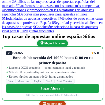
online
2
Análisis de las mejores casas de apuestas españolas del
mercado
3
Plataformas de apuestas con las cuotas más competitivas
4
Bonificaciones y promociones en las plataformas de apuestas
españolas
5
Deportes más populares para apuestas en línea
6
Modalidades de apuestas deportivas
7
Métodos de pago en las casas
de apuestas deportivas en España
8
Seguridad y servicio al cliente en
las casas de apuestas
9
Conclusión: selecciona la casa de apuestas
ideal para ti
10
Preguntas frecuentes
Top casas de apuestas online españa Sitios
🏆 Mejor Elección
Bet365
5.0
★
#1
Bono de bienvenida del 100% hasta €100 en tu
primer depósito
Licencia DGOJ española — completamente legal y regulada
✓
Más de 30 deportes disponibles con apuestas en vivo
✓
Retiros rápidos en menos de 24 horas garantizados
✓
Visa
Mastercard
PayPal
Skrill
Bank Transfer
Jugar Ahora →
18+ | Juega con responsabilidad | T&C aplicables
🎰 Mejor Bono