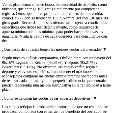
Varias plataformas ofrecen bonos sin necesidad de depósito, como
888sport, que entrega 10€ gratis simplemente por completar el
registro. Otros operadores proporcionan freebets de bienvenida,
como Bet777 con su freebet de 10€ o AdmiralBet con 10€ más 100
giros gratis. Recuerda que estas ofertas están sujetas a condiciones
específicas que debes leer detenidamente, como requisitos de
apuesta mínima o cuotas mínimas para poder hacer efectivas las
ganancias. Visita la página de cada operador para consultarlos con
detalle.
¿Qué casas de apuestas tienen las mejores cuotas del mercado?
▼
Según nuestro análisis comparativo, OlyBet lidera con un payout del
96,16%, seguida de Retabet (95,31%), YoSports (95,21%) y
PokerStars (95,14%). No obstante, las cuotas varían según el
deporte y el evento específico. Para obtener el máximo valor, te
aconsejamos comparar las cuotas entre diferentes operadores antes
de realizar cada apuesta, ya que pequeñas diferencias porcentuales
pueden representar una mejora significativa en la rentabilidad a largo
plazo.
¿Cómo se calculan las cuotas de las apuestas deportivas?
▼
Las cuotas reflejan la probabilidad estimada de que un resultado se
produzca, combinada con el margen de beneficio del operador. Se