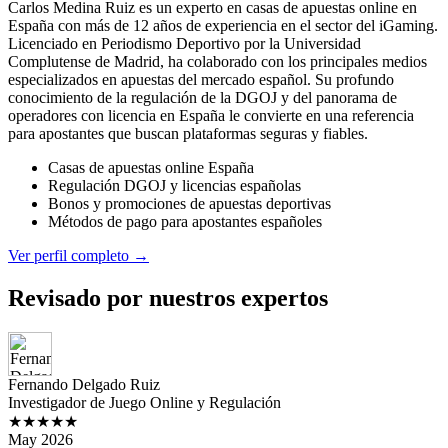
Carlos Medina Ruiz es un experto en casas de apuestas online en
España con más de 12 años de experiencia en el sector del iGaming.
Licenciado en Periodismo Deportivo por la Universidad
Complutense de Madrid, ha colaborado con los principales medios
especializados en apuestas del mercado español. Su profundo
conocimiento de la regulación de la DGOJ y del panorama de
operadores con licencia en España le convierte en una referencia
para apostantes que buscan plataformas seguras y fiables.
Casas de apuestas online España
Regulación DGOJ y licencias españolas
Bonos y promociones de apuestas deportivas
Métodos de pago para apostantes españoles
Ver perfil completo →
Revisado por nuestros expertos
Fernando Delgado Ruiz
Investigador de Juego Online y Regulación
★★★★★
May 2026