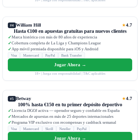
William Hill
4.7
★
#4
Hasta €100 en apuestas gratuitas para nuevos clientes
Marca histórica con más de 80 años de experiencia
✓
Cobertura completa de La Liga y Champions League
✓
App móvil premiada disponible para iOS y Android
✓
Visa
Mastercard
PayPal
Bank Transfer
Jugar Ahora →
18+ | Juega con responsabilidad | T&C aplicables
Betway
4.7
★
#5
100% hasta €150 en tu primer depósito deportivo
Licencia DGOJ activa — operador seguro y confiable en España
✓
Mercados de apuestas en más de 25 deportes internacionales
✓
Programa VIP exclusivo con recompensas y cashback semanal
✓
Visa
Mastercard
Skrill
Neteller
PayPal
Jugar Ahora →