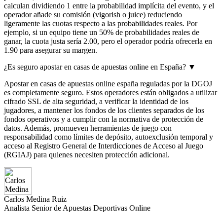
calculan dividiendo 1 entre la probabilidad implícita del evento, y el
operador añade su comisión (vigorish o juice) reduciendo
ligeramente las cuotas respecto a las probabilidades reales. Por
ejemplo, si un equipo tiene un 50% de probabilidades reales de
ganar, la cuota justa sería 2.00, pero el operador podría ofrecerla en
1.90 para asegurar su margen.
¿Es seguro apostar en casas de apuestas online en España?
▼
Apostar en casas de apuestas online españa reguladas por la DGOJ
es completamente seguro. Estos operadores están obligados a utilizar
cifrado SSL de alta seguridad, a verificar la identidad de los
jugadores, a mantener los fondos de los clientes separados de los
fondos operativos y a cumplir con la normativa de protección de
datos. Además, promueven herramientas de juego con
responsabilidad como límites de depósito, autoexclusión temporal y
acceso al Registro General de Interdicciones de Acceso al Juego
(RGIAJ) para quienes necesiten protección adicional.
Carlos Medina Ruiz
Analista Senior de Apuestas Deportivas Online