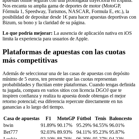
apuestas online seguras con una prolongada trayectoria en España.
Nos encanta su amplia gama de deportes de motor (MotoGP,
Fórmula 1, Speedway, Turismos, NASCAR, Formula E, etc.), la
posibilidad de depositar desde 1€ para hacer apuestas deportivas con
Bizum, su bono y la claridad de su página.
Lo que podría mejorar:
La ausencia de aplicación nativa en iOS
limita la experiencia para usuarios de Apple.
Plataformas de apuestas con las cuotas
más competitivas
Además de seleccionar una de las casas de apuestas con depósito
mínimo de 5 euros, ten presente que las cuotas representan
probabilidades y fluctúan entre plataformas. Cuando tengas definida
tu jugada, compara en varios sitios con licencia DGOJ que te
inspiren confianza y realiza tu apuesta donde obtengas el mejor
retorno potencial; esa diferencia repercute directamente en tus
ganancias a lo largo del tiempo.
Casa de apuestas
F1
MotoGP
Fútbol
Tenis
Baloncesto
bwin
91.89%
90.17%
95.29%
94.55%
96.01%
Bet777
92.03%
89.93%
94.11%
95.23%
95.87%
Luckia
92.10%
88.76%
96.39%
95.27%
94.22%