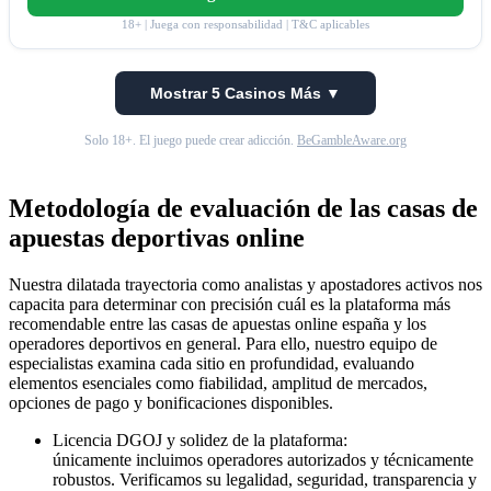
18+ | Juega con responsabilidad | T&C aplicables
Mostrar 5 Casinos Más ▼
Solo 18+. El juego puede crear adicción.
BeGambleAware.org
Metodología de evaluación de las casas de
apuestas deportivas online
Nuestra dilatada trayectoria como analistas y apostadores activos nos
capacita para determinar con precisión cuál es la plataforma más
recomendable entre las casas de apuestas online españa y los
operadores deportivos en general. Para ello, nuestro equipo de
especialistas examina cada sitio en profundidad, evaluando
elementos esenciales como fiabilidad, amplitud de mercados,
opciones de pago y bonificaciones disponibles.
Licencia DGOJ y solidez de la plataforma:
únicamente incluimos operadores autorizados y técnicamente
robustos. Verificamos su legalidad, seguridad, transparencia y