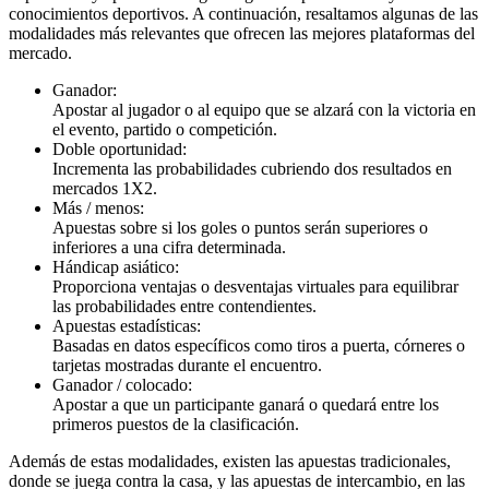
conocimientos deportivos. A continuación, resaltamos algunas de las
modalidades más relevantes que ofrecen las mejores plataformas del
mercado.
Ganador:
Apostar al jugador o al equipo que se alzará con la victoria en
el evento, partido o competición.
Doble oportunidad:
Incrementa las probabilidades cubriendo dos resultados en
mercados 1X2.
Más / menos:
Apuestas sobre si los goles o puntos serán superiores o
inferiores a una cifra determinada.
Hándicap asiático:
Proporciona ventajas o desventajas virtuales para equilibrar
las probabilidades entre contendientes.
Apuestas estadísticas:
Basadas en datos específicos como tiros a puerta, córneres o
tarjetas mostradas durante el encuentro.
Ganador / colocado:
Apostar a que un participante ganará o quedará entre los
primeros puestos de la clasificación.
Además de estas modalidades, existen las apuestas tradicionales,
donde se juega contra la casa, y las apuestas de intercambio, en las