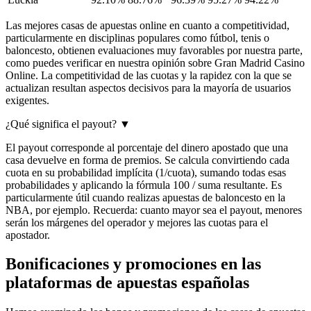
Las mejores casas de apuestas online en cuanto a competitividad,
particularmente en disciplinas populares como fútbol, tenis o
baloncesto, obtienen evaluaciones muy favorables por nuestra parte,
como puedes verificar en nuestra opinión sobre Gran Madrid Casino
Online. La competitividad de las cuotas y la rapidez con la que se
actualizan resultan aspectos decisivos para la mayoría de usuarios
exigentes.
¿Qué significa el payout?
▼
El payout corresponde al porcentaje del dinero apostado que una
casa devuelve en forma de premios. Se calcula convirtiendo cada
cuota en su probabilidad implícita (1/cuota), sumando todas esas
probabilidades y aplicando la fórmula 100 / suma resultante. Es
particularmente útil cuando realizas apuestas de baloncesto en la
NBA, por ejemplo. Recuerda: cuanto mayor sea el payout, menores
serán los márgenes del operador y mejores las cuotas para el
apostador.
Bonificaciones y promociones en las
plataformas de apuestas españolas