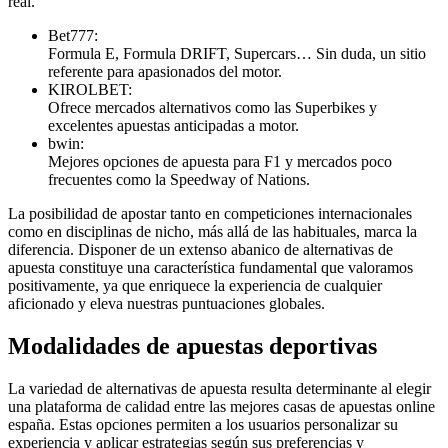
real.
Bet777:
Formula E, Formula DRIFT, Supercars… Sin duda, un sitio
referente para apasionados del motor.
KIROLBET:
Ofrece mercados alternativos como las Superbikes y
excelentes apuestas anticipadas a motor.
bwin:
Mejores opciones de apuesta para F1 y mercados poco
frecuentes como la Speedway of Nations.
La posibilidad de apostar tanto en competiciones internacionales
como en disciplinas de nicho, más allá de las habituales, marca la
diferencia. Disponer de un extenso abanico de alternativas de
apuesta constituye una característica fundamental que valoramos
positivamente, ya que enriquece la experiencia de cualquier
aficionado y eleva nuestras puntuaciones globales.
Modalidades de apuestas deportivas
La variedad de alternativas de apuesta resulta determinante al elegir
una plataforma de calidad entre las mejores casas de apuestas online
españa. Estas opciones permiten a los usuarios personalizar su
experiencia y aplicar estrategias según sus preferencias y