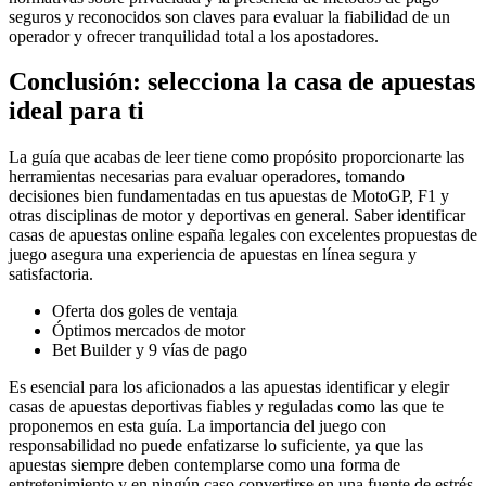
seguros y reconocidos son claves para evaluar la fiabilidad de un
operador y ofrecer tranquilidad total a los apostadores.
Conclusión: selecciona la casa de apuestas
ideal para ti
La guía que acabas de leer tiene como propósito proporcionarte las
herramientas necesarias para evaluar operadores, tomando
decisiones bien fundamentadas en tus apuestas de MotoGP, F1 y
otras disciplinas de motor y deportivas en general. Saber identificar
casas de apuestas online españa legales con excelentes propuestas de
juego asegura una experiencia de apuestas en línea segura y
satisfactoria.
Oferta dos goles de ventaja
Óptimos mercados de motor
Bet Builder y 9 vías de pago
Es esencial para los aficionados a las apuestas identificar y elegir
casas de apuestas deportivas fiables y reguladas como las que te
proponemos en esta guía. La importancia del juego con
responsabilidad no puede enfatizarse lo suficiente, ya que las
apuestas siempre deben contemplarse como una forma de
entretenimiento y en ningún caso convertirse en una fuente de estrés