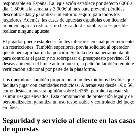
responsable en España. La legislación establece por defecto 600€ al
día, 1.500€ a la semana y 3.000€ al mes para prevenir pérdidas
descontroladas y garantizar un entorno seguro para todos los
jugadores. Además, las casas de apuestas españolas con licencia
impiden jugar a crédito: si no hay saldo disponible, no es posible
realizar ninguna apuesta.
El jugador puede establecer límites inferiores en cualquier momento
sin restricciones. También superiores, previa solicitud al operador,
que deberá aprobar dicha petición. Se trata de una herramienta útil
para controlar el gasto y no sobrepasar el presupuesto previsto. Si
deseas aumentar el límite autoimpuesto, la petición también requiere
verificación adicional por parte de la plataforma.
Los operadores también proporcionan límites mínimos flexibles que
facilitan jugar con cantidades reducidas. Alternativas desde 1€ o 5€,
como destacan nuestra opinión sobre bet365, permiten apostar sin
asumir riesgos elevados. Esta combinación de protección legal y de
personalización garantiza un uso responsable y controlado del juego
en línea.
Seguridad y servicio al cliente en las casas
de apuestas