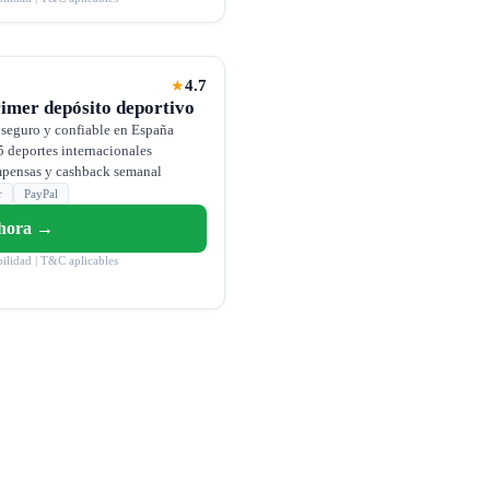
4.7
★
imer depósito deportivo
seguro y confiable en España
 deportes internacionales
mpensas y cashback semanal
r
PayPal
hora →
ilidad | T&C aplicables