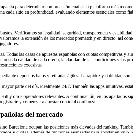
 capacita para determinar con precisión cuál es la plataforma más recome
mina cada sitio en profundidad, evaluando elementos esenciales como fi
ustos. Verificamos su legalidad, seguridad, transparencia y estabilida
valoramos la extensión de los mercados prematch y en directo, así com
 jugadores.
mas. Todas las casas de apuestas españolas con cuotas competitivas y a
amos la calidad de cada oferta, la claridad de las condiciones y las 
restricciones excesivas.
mediante depósitos bajos y retiradas ágiles. La rapidez y fiabilidad son 
a mayor parte del día, idealmente 24/7. También las apps intuitivas, esta
 Hill y otros operadores relevantes. A continuación, en los apartados si
gistrarte y comenzar a apostar con total confianza.
españolas del mercado
ino Barcelona ocupan las posiciones más elevadas del ranking. Tambi
rcados y cuotas, además de funciones avanzadas para apostar en vivo. A