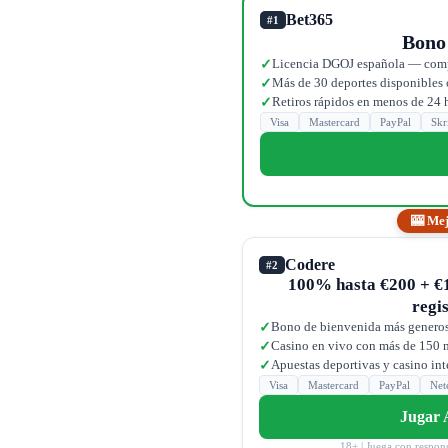
Bet365
#1
Bono 
Licencia DGOJ española — comp
✓
Más de 30 deportes disponibles 
✓
Retiros rápidos en menos de 24 
✓
Visa
Mastercard
PayPal
Skri
🎰 Me
Codere
#2
100% hasta €200 + €10
regi
Bono de bienvenida más generoso
✓
Casino en vivo con más de 150 
✓
Apuestas deportivas y casino int
✓
Visa
Mastercard
PayPal
Nete
Jugar
18+ | Juega con respon