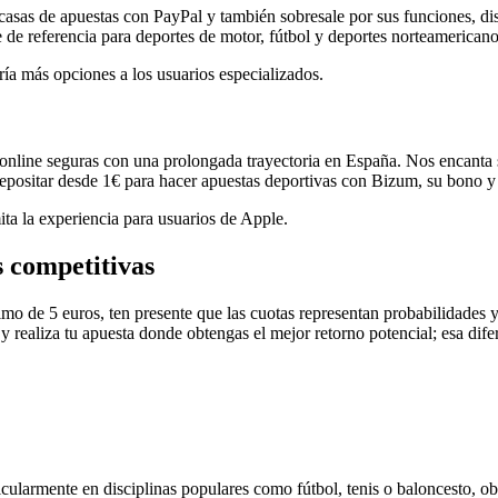
casas de apuestas con PayPal y también sobresale por sus funciones, d
de referencia para deportes de motor, fútbol y deportes norteamericano
a más opciones a los usuarios especializados.
online seguras con una prolongada trayectoria en España. Nos encant
ositar desde 1€ para hacer apuestas deportivas con Bizum, su bono y l
ta la experiencia para usuarios de Apple.
s competitivas
o de 5 euros, ten presente que las cuotas representan probabilidades y
 realiza tu apuesta donde obtengas el mejor retorno potencial; esa difer
icularmente en disciplinas populares como fútbol, tenis o baloncesto, 