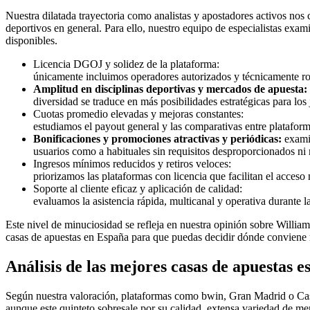
Nuestra dilatada trayectoria como analistas y apostadores activos nos
deportivos en general. Para ello, nuestro equipo de especialistas exa
disponibles.
Licencia DGOJ y solidez de la plataforma:
únicamente incluimos operadores autorizados y técnicamente rob
Amplitud en disciplinas deportivas y mercados de apuesta:
diversidad se traduce en más posibilidades estratégicas para los
Cuotas promedio elevadas y mejoras constantes:
estudiamos el payout general y las comparativas entre platafor
Bonificaciones y promociones atractivas y periódicas:
examin
usuarios como a habituales sin requisitos desproporcionados ni 
Ingresos mínimos reducidos y retiros veloces:
priorizamos las plataformas con licencia que facilitan el acceso 
Soporte al cliente eficaz y aplicación de calidad:
evaluamos la asistencia rápida, multicanal y operativa durante l
Este nivel de minuciosidad se refleja en nuestra opinión sobre William
casas de apuestas en España para que puedas decidir dónde conviene re
Análisis de las mejores casas de apuestas 
Según nuestra valoración, plataformas como bwin, Gran Madrid o Cas
aunque este quinteto sobresale por su calidad, extensa variedad de me