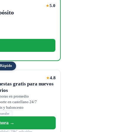
5.0
★
pósito
 Rápido
4.8
★
estas gratis para nuevos
rios
 horas en promedio
orte en castellano 24/7
is y baloncesto
ransfer
hora →
ilidad | T&C aplicables