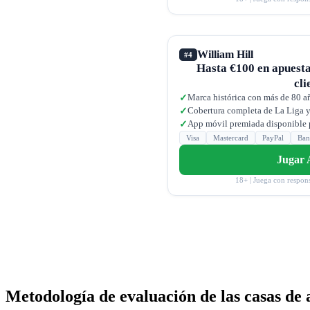
William Hill
#4
Hasta €100 en apuesta
cli
Marca histórica con más de 80 a
✓
Cobertura completa de La Liga
✓
App móvil premiada disponible 
✓
Visa
Mastercard
PayPal
Ban
Jugar
18+ | Juega con respon
Metodología de evaluación de las casas de 