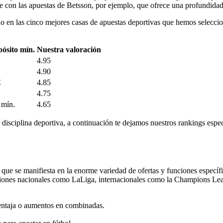
e con las apuestas de Betsson, por ejemplo, que ofrece una profundidad 
 en las cinco mejores casas de apuestas deportivas que hemos seleccio
ósito mín.
Nuestra valoración
4.95
4.90
€
4.85
4.75
 mín.
4.65
or disciplina deportiva, a continuación te dejamos nuestros rankings e
o que se manifiesta en la enorme variedad de ofertas y funciones específi
iciones nacionales como LaLiga, internacionales como la Champions Le
ventaja o aumentos en combinadas.