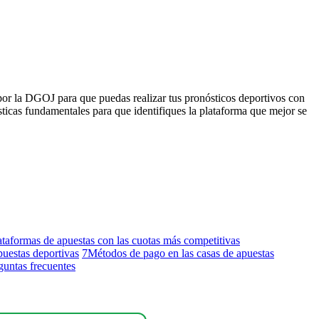
por la DGOJ para que puedas realizar tus pronósticos deportivos con
ticas fundamentales para que identifiques la plataforma que mejor se
ataformas de apuestas con las cuotas más competitivas
uestas deportivas
7
Métodos de pago en las casas de apuestas
guntas frecuentes