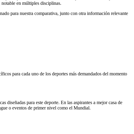
notable en múltiples disciplinas.
nado para nuestra comparativa, junto con otra información relevante
specíficos para cada uno de los deportes más demandados del momento
cas diseñadas para este deporte. En las aspirantes a mejor casa de
ague o eventos de primer nivel como el Mundial.