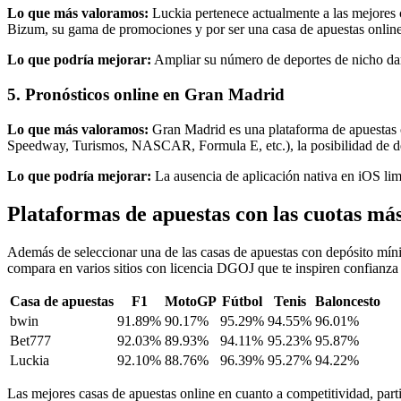
Lo que más valoramos:
Luckia pertenece actualmente a las mejores 
Bizum, su gama de promociones y por ser una casa de apuestas online 
Lo que podría mejorar:
Ampliar su número de deportes de nicho darí
5. Pronósticos online en Gran Madrid
Lo que más valoramos:
Gran Madrid es una plataforma de apuestas 
Speedway, Turismos, NASCAR, Formula E, etc.), la posibilidad de dep
Lo que podría mejorar:
La ausencia de aplicación nativa en iOS limi
Plataformas de apuestas con las cuotas má
Además de seleccionar una de las casas de apuestas con depósito mínim
compara en varios sitios con licencia DGOJ que te inspiren confianza y
Casa de apuestas
F1
MotoGP
Fútbol
Tenis
Baloncesto
bwin
91.89%
90.17%
95.29%
94.55%
96.01%
Bet777
92.03%
89.93%
94.11%
95.23%
95.87%
Luckia
92.10%
88.76%
96.39%
95.27%
94.22%
Las mejores casas de apuestas online en cuanto a competitividad, part