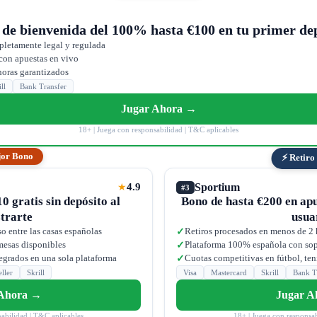
de bienvenida del 100% hasta €100 en tu primer de
letamente legal y regulada
con apuestas en vivo
horas garantizados
ll
Bank Transfer
Jugar Ahora →
18+ | Juega con responsabilidad | T&C aplicables
jor Bono
⚡ Retiro
Sportium
4.9
★
#3
 gratis sin depósito al
Bono de hasta €200 en apu
strarte
usua
 entre las casas españolas
Retiros procesados en menos de 2
✓
mesas disponibles
Plataforma 100% española con sop
✓
egrados en una sola plataforma
Cuotas competitivas en fútbol, ten
✓
ller
Skrill
Visa
Mastercard
Skrill
Bank T
 Ahora →
Jugar A
sabilidad | T&C aplicables
18+ | Juega con responsab