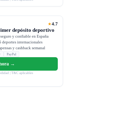
4.7
★
imer depósito deportivo
seguro y confiable en España
 deportes internacionales
mpensas y cashback semanal
r
PayPal
hora →
ilidad | T&C aplicables