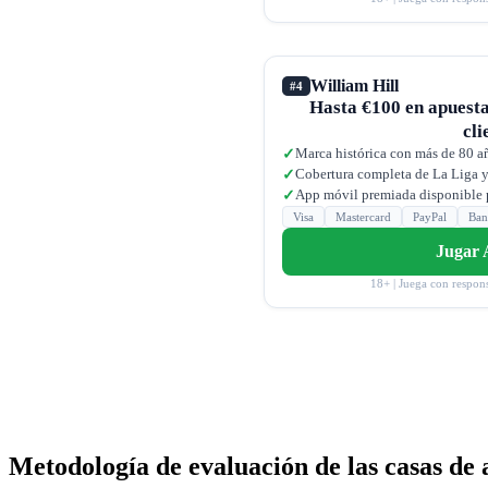
William Hill
#4
Hasta €100 en apuesta
cli
Marca histórica con más de 80 a
✓
Cobertura completa de La Liga
✓
App móvil premiada disponible 
✓
Visa
Mastercard
PayPal
Ban
Jugar
18+ | Juega con respon
Metodología de evaluación de las casas de 