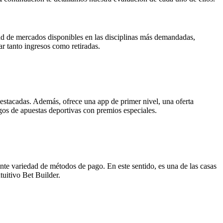
dad de mercados disponibles en las disciplinas más demandadas,
ar tanto ingresos como retiradas.
estacadas. Además, ofrece una app de primer nivel, una oferta
egos de apuestas deportivas con premios especiales.
ente variedad de métodos de pago. En este sentido, es una de las casas
uitivo Bet Builder.