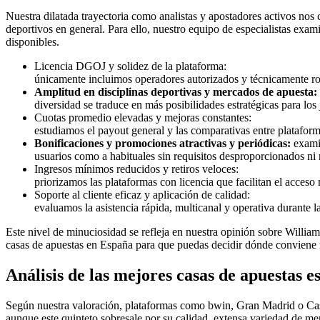
Nuestra dilatada trayectoria como analistas y apostadores activos nos
deportivos en general. Para ello, nuestro equipo de especialistas exa
disponibles.
Licencia DGOJ y solidez de la plataforma:
únicamente incluimos operadores autorizados y técnicamente rob
Amplitud en disciplinas deportivas y mercados de apuesta:
diversidad se traduce en más posibilidades estratégicas para los
Cuotas promedio elevadas y mejoras constantes:
estudiamos el payout general y las comparativas entre platafor
Bonificaciones y promociones atractivas y periódicas:
examin
usuarios como a habituales sin requisitos desproporcionados ni 
Ingresos mínimos reducidos y retiros veloces:
priorizamos las plataformas con licencia que facilitan el acceso 
Soporte al cliente eficaz y aplicación de calidad:
evaluamos la asistencia rápida, multicanal y operativa durante l
Este nivel de minuciosidad se refleja en nuestra opinión sobre William
casas de apuestas en España para que puedas decidir dónde conviene re
Análisis de las mejores casas de apuestas 
Según nuestra valoración, plataformas como bwin, Gran Madrid o Cas
aunque este quinteto sobresale por su calidad, extensa variedad de me