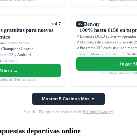
Betway
4.7
★
#5
s gratuitas para nuevos
100% hasta €150 en tu pr
entes
Licencia DGOJ activa — operador 
✓
Mercados de apuestas en más de 25
✓
ños de experiencia
Programa VIP exclusivo con reco
✓
 y Champions League
para iOS y Android
Visa
Mastercard
Skrill
Netelle
k Transfer
Jugar A
 Ahora →
18+ | Juega con responsab
sabilidad | T&C aplicables
Mostrar 5 Casinos Más ▼
Solo 18+. El juego puede crear adicción.
BeGambleAware.org
apuestas deportivas online