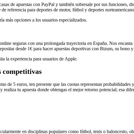
casas de apuestas con PayPal y también sobresale por sus funciones, d
de referencia para deportes de motor, fútbol y deportes norteamericano
a más opciones a los usuarios especializados.
online seguras con una prolongada trayectoria en España. Nos encant
ositar desde 1€ para hacer apuestas deportivas con Bizum, su bono y l
ta la experiencia para usuarios de Apple.
s competitivas
o de 5 euros, ten presente que las cuotas representan probabilidades y
 realiza tu apuesta donde obtengas el mejor retorno potencial; esa difer
icularmente en disciplinas populares como fútbol, tenis o baloncesto, 