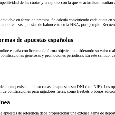
titividad de las cuotas y la rapidez con la que se actualizan resultan 
 devuelve en forma de premios. Se calcula convirtiendo cada cuota en s
l cuando realizas apuestas de baloncesto en la NBA, por ejemplo. Recue
formas de apuestas españolas
ne españa con licencia de forma objetiva, considerando su valor real, 
bonificaciones generosas y promociones periódicas. En este sentido, c
de cliente; existen incluso casas de apuestas sin DNI (con NIE). Los op
 de bonificaciones para jugadores fieles, como freebets o bonos adicion
ínea
de apuestas de referencia debe proporcionar una extensa gama de deporte