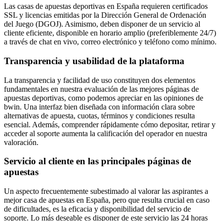
Las casas de apuestas deportivas en España requieren certificados
SSL y licencias emitidas por la Dirección General de Ordenación
del Juego (DGOJ). Asimismo, deben disponer de un servicio al
cliente eficiente, disponible en horario amplio (preferiblemente 24/7)
a través de chat en vivo, correo electrónico y teléfono como mínimo.
Transparencia y usabilidad de la plataforma
La transparencia y facilidad de uso constituyen dos elementos
fundamentales en nuestra evaluación de las mejores páginas de
apuestas deportivas, como podemos apreciar en las opiniones de
bwin. Una interfaz bien diseñada con información clara sobre
alternativas de apuesta, cuotas, términos y condiciones resulta
esencial. Además, comprender rápidamente cómo depositar, retirar y
acceder al soporte aumenta la calificación del operador en nuestra
valoración.
Servicio al cliente en las principales páginas de
apuestas
Un aspecto frecuentemente subestimado al valorar las aspirantes a
mejor casa de apuestas en España, pero que resulta crucial en caso
de dificultades, es la eficacia y disponibilidad del servicio de
soporte. Lo más deseable es disponer de este servicio las 24 horas