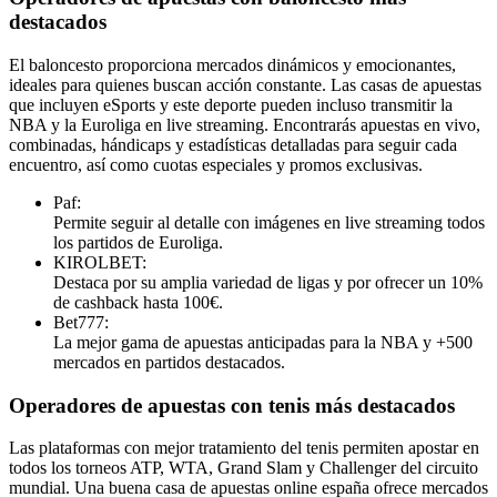
destacados
El baloncesto proporciona mercados dinámicos y emocionantes,
ideales para quienes buscan acción constante. Las casas de apuestas
que incluyen eSports y este deporte pueden incluso transmitir la
NBA y la Euroliga en live streaming. Encontrarás apuestas en vivo,
combinadas, hándicaps y estadísticas detalladas para seguir cada
encuentro, así como cuotas especiales y promos exclusivas.
Paf:
Permite seguir al detalle con imágenes en live streaming todos
los partidos de Euroliga.
KIROLBET:
Destaca por su amplia variedad de ligas y por ofrecer un 10%
de cashback hasta 100€.
Bet777:
La mejor gama de apuestas anticipadas para la NBA y +500
mercados en partidos destacados.
Operadores de apuestas con tenis más destacados
Las plataformas con mejor tratamiento del tenis permiten apostar en
todos los torneos ATP, WTA, Grand Slam y Challenger del circuito
mundial. Una buena casa de apuestas online españa ofrece mercados