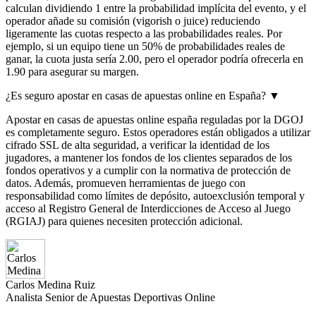
calculan dividiendo 1 entre la probabilidad implícita del evento, y el
operador añade su comisión (vigorish o juice) reduciendo
ligeramente las cuotas respecto a las probabilidades reales. Por
ejemplo, si un equipo tiene un 50% de probabilidades reales de
ganar, la cuota justa sería 2.00, pero el operador podría ofrecerla en
1.90 para asegurar su margen.
¿Es seguro apostar en casas de apuestas online en España?
▼
Apostar en casas de apuestas online españa reguladas por la DGOJ
es completamente seguro. Estos operadores están obligados a utilizar
cifrado SSL de alta seguridad, a verificar la identidad de los
jugadores, a mantener los fondos de los clientes separados de los
fondos operativos y a cumplir con la normativa de protección de
datos. Además, promueven herramientas de juego con
responsabilidad como límites de depósito, autoexclusión temporal y
acceso al Registro General de Interdicciones de Acceso al Juego
(RGIAJ) para quienes necesiten protección adicional.
Carlos Medina Ruiz
Analista Senior de Apuestas Deportivas Online