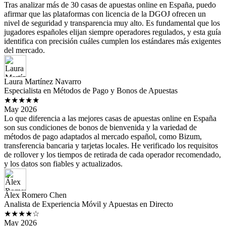
Tras analizar más de 30 casas de apuestas online en España, puedo
afirmar que las plataformas con licencia de la DGOJ ofrecen un
nivel de seguridad y transparencia muy alto. Es fundamental que los
jugadores españoles elijan siempre operadores regulados, y esta guía
identifica con precisión cuáles cumplen los estándares más exigentes
del mercado.
Laura Martínez Navarro
Especialista en Métodos de Pago y Bonos de Apuestas
★★★★★
May 2026
Lo que diferencia a las mejores casas de apuestas online en España
son sus condiciones de bonos de bienvenida y la variedad de
métodos de pago adaptados al mercado español, como Bizum,
transferencia bancaria y tarjetas locales. He verificado los requisitos
de rollover y los tiempos de retirada de cada operador recomendado,
y los datos son fiables y actualizados.
Álex Romero Chen
Analista de Experiencia Móvil y Apuestas en Directo
★★★★☆
May 2026