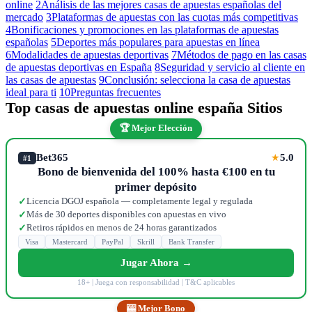
online
2
Análisis de las mejores casas de apuestas españolas del
mercado
3
Plataformas de apuestas con las cuotas más competitivas
4
Bonificaciones y promociones en las plataformas de apuestas
españolas
5
Deportes más populares para apuestas en línea
6
Modalidades de apuestas deportivas
7
Métodos de pago en las casas
de apuestas deportivas en España
8
Seguridad y servicio al cliente en
las casas de apuestas
9
Conclusión: selecciona la casa de apuestas
ideal para ti
10
Preguntas frecuentes
Top casas de apuestas online españa Sitios
🏆 Mejor Elección
Bet365
5.0
★
#1
Bono de bienvenida del 100% hasta €100 en tu
primer depósito
Licencia DGOJ española — completamente legal y regulada
✓
Más de 30 deportes disponibles con apuestas en vivo
✓
Retiros rápidos en menos de 24 horas garantizados
✓
Visa
Mastercard
PayPal
Skrill
Bank Transfer
Jugar Ahora →
18+ | Juega con responsabilidad | T&C aplicables
🎰 Mejor Bono