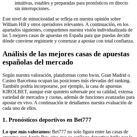
intuitivas, estables y preparadas para pronósticos en directo
sin interrupciones.
Este nivel de minuciosidad se refleja en nuestra opinión sobre
William Hill y otros operadores relevantes. A continuación, en los
apartados siguientes, compartimos nuestra visión individualizada de
las 5 mejores casas de apuestas en España para que puedas decidir
dónde conviene registrarte y comenzar a apostar con total confianza.
Análisis de las mejores casas de apuestas
españolas del mercado
Según nuestra valoración, plataformas como bwin, Gran Madrid o
Casino Barcelona ocupan las posiciones más elevadas del ranking.
También podría incorporarse, por ejemplo, la casa de apuestas
KIROLBET, aunque este quinteto sobresale por su calidad, extensa
variedad de mercados y cuotas, además de funciones avanzadas para
apostar en vivo. A continuación te detallamos nuestra evaluación de
cada uno de ellos.
1. Pronósticos deportivos en Bet777
Lo que más valoramos:
Bet777 no solo figura entre las casas de