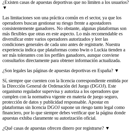
¿Existen casas de apuestas deportivas que no limiten a los usuarios?
▼
Las limitaciones son una práctica común en el sector, ya que los
operadores buscan gestionar su riesgo frente a apostadores
consistentemente ganadores. No obstante, algunas plataformas son
más flexibles que otras en este aspecto. Lo más recomendable es
diversificar entre varios operadores autorizados y leer las
condiciones generales de cada uno antes de registrarte. Nuestra
experiencia indica que plataformas como bwin o Luckia tienden a
ser más tolerantes con los perfiles ganadores, aunque conviene
consultarlos directamente para obtener información actualizada.
¿Son legales las páginas de apuestas deportivas en España?
▼
Sí, siempre que cuenten con la licencia correspondiente emitida por
la Dirección General de Ordenación del Juego (DGOJ). Este
organismo regulador supervisa y autoriza a los operadores que
cumplen con la normativa vigente en materia de juego seguro,
protección de datos y publicidad responsable. Apostar en
plataformas sin licencia DGOJ supone un riesgo tanto legal como
financiero, por lo que siempre debes verificar que la página donde
apuestas exhiba claramente su autorización oficial.
¿Qué casas de apuestas ofrecen dinero por registrarse?
▼