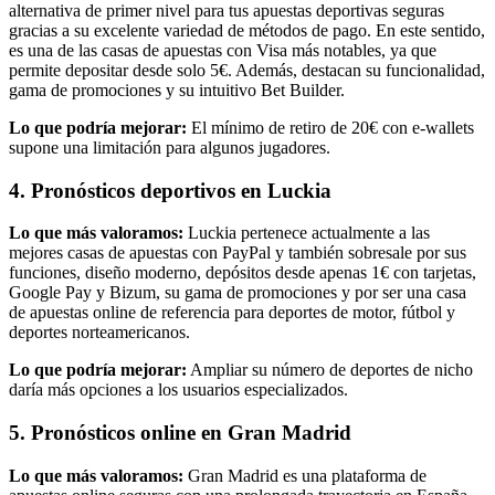
alternativa de primer nivel para tus apuestas deportivas seguras
gracias a su excelente variedad de métodos de pago. En este sentido,
es una de las casas de apuestas con Visa más notables, ya que
permite depositar desde solo 5€. Además, destacan su funcionalidad,
gama de promociones y su intuitivo Bet Builder.
Lo que podría mejorar:
El mínimo de retiro de 20€ con e-wallets
supone una limitación para algunos jugadores.
4. Pronósticos deportivos en Luckia
Lo que más valoramos:
Luckia pertenece actualmente a las
mejores casas de apuestas con PayPal y también sobresale por sus
funciones, diseño moderno, depósitos desde apenas 1€ con tarjetas,
Google Pay y Bizum, su gama de promociones y por ser una casa
de apuestas online de referencia para deportes de motor, fútbol y
deportes norteamericanos.
Lo que podría mejorar:
Ampliar su número de deportes de nicho
daría más opciones a los usuarios especializados.
5. Pronósticos online en Gran Madrid
Lo que más valoramos:
Gran Madrid es una plataforma de