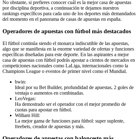
No obstante, si prefieres conocer cuál es la mejor casa de apuestas
por disciplina deportiva, a continuación te dejamos nuestros
rankings específicos para cada uno de los deportes más demandados
del momento en el panorama de casas de apuestas en españa.
Operadores de apuestas con fútbol más destacados
El fútbol continúa siendo el monarca indiscutible de las apuestas,
algo que se manifiesta en la enorme variedad de ofertas y funciones
específicas diseñadas para este deporte. En las aspirantes a mejor
casa de apuestas con fútbol podrás apostar a cientos de mercados en
competiciones nacionales como LaLiga, internacionales como la
Champions League o eventos de primer nivel como el Mundial.
bwin:
Ideal por su Bet Builder, profundidad de apuestas, 2 goles de
ventaja o aumentos en combinadas.
LeoVegas:
Ha demostrado ser el operador con el mejor promedio de
cuotas para apostar en fútbol.
William Hill:
La mejor gama de funciones para fútbol: super suplente,
freebets, creador de apuestas y más.
Operadores de apuestas con baloncesto más