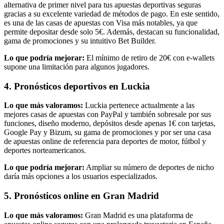
alternativa de primer nivel para tus apuestas deportivas seguras
gracias a su excelente variedad de métodos de pago. En este sentido,
es una de las casas de apuestas con Visa más notables, ya que
permite depositar desde solo 5€. Además, destacan su funcionalidad,
gama de promociones y su intuitivo Bet Builder.
Lo que podría mejorar:
El mínimo de retiro de 20€ con e-wallets
supone una limitación para algunos jugadores.
4. Pronósticos deportivos en Luckia
Lo que más valoramos:
Luckia pertenece actualmente a las
mejores casas de apuestas con PayPal y también sobresale por sus
funciones, diseño moderno, depósitos desde apenas 1€ con tarjetas,
Google Pay y Bizum, su gama de promociones y por ser una casa
de apuestas online de referencia para deportes de motor, fútbol y
deportes norteamericanos.
Lo que podría mejorar:
Ampliar su número de deportes de nicho
daría más opciones a los usuarios especializados.
5. Pronósticos online en Gran Madrid
Lo que más valoramos:
Gran Madrid es una plataforma de