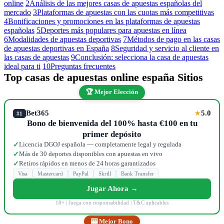
online
2
Análisis de las mejores casas de apuestas españolas del
mercado
3
Plataformas de apuestas con las cuotas más competitivas
4
Bonificaciones y promociones en las plataformas de apuestas
españolas
5
Deportes más populares para apuestas en línea
6
Modalidades de apuestas deportivas
7
Métodos de pago en las casas
de apuestas deportivas en España
8
Seguridad y servicio al cliente en
las casas de apuestas
9
Conclusión: selecciona la casa de apuestas
ideal para ti
10
Preguntas frecuentes
Top casas de apuestas online españa Sitios
🏆 Mejor Elección
Bet365
5.0
★
#1
Bono de bienvenida del 100% hasta €100 en tu
primer depósito
Licencia DGOJ española — completamente legal y regulada
✓
Más de 30 deportes disponibles con apuestas en vivo
✓
Retiros rápidos en menos de 24 horas garantizados
✓
Visa
Mastercard
PayPal
Skrill
Bank Transfer
Jugar Ahora →
18+ | Juega con responsabilidad | T&C aplicables
🎰 Mejor Bono