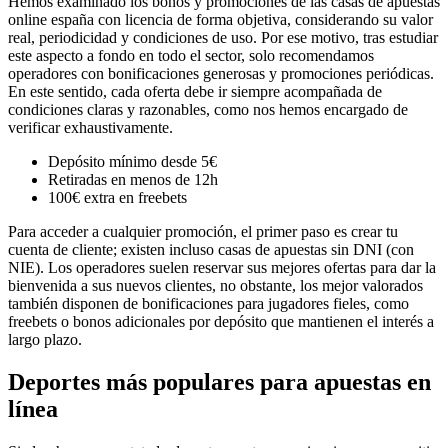
Hemos examinado los bonos y promociones de las casas de apuestas
online españa con licencia de forma objetiva, considerando su valor
real, periodicidad y condiciones de uso. Por ese motivo, tras estudiar
este aspecto a fondo en todo el sector, solo recomendamos
operadores con bonificaciones generosas y promociones periódicas.
En este sentido, cada oferta debe ir siempre acompañada de
condiciones claras y razonables, como nos hemos encargado de
verificar exhaustivamente.
Depósito mínimo desde 5€
Retiradas en menos de 12h
100€ extra en freebets
Para acceder a cualquier promoción, el primer paso es crear tu
cuenta de cliente; existen incluso casas de apuestas sin DNI (con
NIE). Los operadores suelen reservar sus mejores ofertas para dar la
bienvenida a sus nuevos clientes, no obstante, los mejor valorados
también disponen de bonificaciones para jugadores fieles, como
freebets o bonos adicionales por depósito que mantienen el interés a
largo plazo.
Deportes más populares para apuestas en
línea