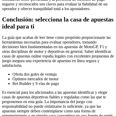
seguros y reconocidos son claves para evaluar la fiabilidad de un
operador y ofrecer tranquilidad total a los apostadores.
Conclusión: selecciona la casa de apuestas
ideal para ti
La guía que acabas de leer tiene como propósito proporcionarte las
herramientas necesarias para evaluar operadores, tomando
decisiones bien fundamentadas en tus apuestas de MotoGP, F1 y
otras disciplinas de motor y deportivas en general. Saber identificar
casas de apuestas online españa legales con excelentes propuestas de
juego asegura una experiencia de apuestas en línea segura y
satisfactoria.
Oferta dos goles de ventaja
Óptimos mercados de motor
Bet Builder y 9 vías de pago
Es esencial para los aficionados a las apuestas identificar y elegir
casas de apuestas deportivas fiables y reguladas como las que te
proponemos en esta guía. La importancia del juego con
responsabilidad no puede enfatizarse lo suficiente, ya que las
apuestas siempre deben contemplarse como una forma de
entretenimiento y en ningún caso convertirse en una fuente de estrés