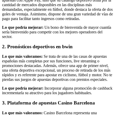
apuestas con Apple Pay, sino que su catálogo deportivo brilla por la
cantidad de mercados disponibles en las disciplinas más
demandadas, especialmente en fútbol, donde destaca la oferta de dos
goles de ventaja. Asimismo, dispone de una gran variedad de vías de
pago para facilitar tanto ingresos como retiradas.
Lo que podría mejorar:
Un bono de bienvenida de mayor cuantía
sería bienvenido para competir con los mejores operadores del
sector.
2. Pronósticos deportivos en bwin
Lo que más valoramos:
Se trata de una de las casas de apuestas
españolas más completas por sus funciones, live streaming o
promociones destacadas. Además, ofrece una app de primer nivel,
una oferta deportiva excepcional, un proceso de retirada de los más
rápidos y es referente para apostar en ciclismo, fútbol y motor. No te
pierdas sus juegos de apuestas deportivas con premios especiales.
Lo que podría mejorar:
Incorporar alguna promoción de cashback
incrementaría su atractivo para los jugadores habituales.
3. Plataforma de apuestas Casino Barcelona
Lo que más valoramos:
Casino Barcelona representa una