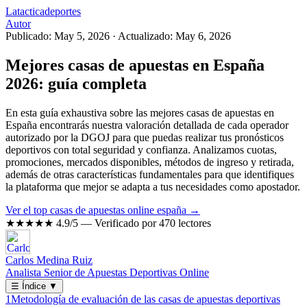
Latacticadeportes
Autor
Publicado: May 5, 2026
·
Actualizado: May 6, 2026
Mejores casas de apuestas en España
2026: guía completa
En esta guía exhaustiva sobre las mejores casas de apuestas en
España encontrarás nuestra valoración detallada de cada operador
autorizado por la DGOJ para que puedas realizar tus pronósticos
deportivos con total seguridad y confianza. Analizamos cuotas,
promociones, mercados disponibles, métodos de ingreso y retirada,
además de otras características fundamentales para que identifiques
la plataforma que mejor se adapta a tus necesidades como apostador.
Ver el top casas de apuestas online españa →
★★★★★
4.9/5 — Verificado por 470 lectores
Carlos Medina Ruiz
Analista Senior de Apuestas Deportivas Online
☰
Índice
▼
1
Metodología de evaluación de las casas de apuestas deportivas