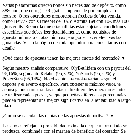
Varias plataformas ofrecen bonos sin necesidad de depósito, como
888sport, que entrega 10€ gratis simplemente por completar el
registro. Otros operadores proporcionan freebets de bienvenida,
como Bet777 con su freebet de 10€ o AdmiralBet con 10€ más 100
giros gratis. Recuerda que estas ofertas están sujetas a condiciones
específicas que debes leer detenidamente, como requisitos de
apuesta mínima o cuotas mínimas para poder hacer efectivas las
ganancias. Visita la página de cada operador para consultarlos con
detalle.
¿Qué casas de apuestas tienen las mejores cuotas del mercado?
▼
Según nuestro análisis comparativo, OlyBet lidera con un payout del
96,16%, seguida de Retabet (95,31%), YoSports (95,21%) y
PokerStars (95,14%). No obstante, las cuotas varían según el
deporte y el evento específico. Para obtener el máximo valor, te
aconsejamos comparar las cuotas entre diferentes operadores antes
de realizar cada apuesta, ya que pequeñas diferencias porcentuales
pueden representar una mejora significativa en la rentabilidad a largo
plazo.
¿Cómo se calculan las cuotas de las apuestas deportivas?
▼
Las cuotas reflejan la probabilidad estimada de que un resultado se
produzca, combinada con el margen de beneficio del operador. Se