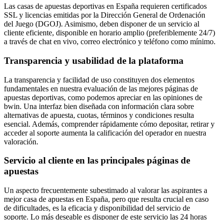
Las casas de apuestas deportivas en España requieren certificados
SSL y licencias emitidas por la Dirección General de Ordenación
del Juego (DGOJ). Asimismo, deben disponer de un servicio al
cliente eficiente, disponible en horario amplio (preferiblemente 24/7)
a través de chat en vivo, correo electrónico y teléfono como mínimo.
Transparencia y usabilidad de la plataforma
La transparencia y facilidad de uso constituyen dos elementos
fundamentales en nuestra evaluación de las mejores páginas de
apuestas deportivas, como podemos apreciar en las opiniones de
bwin. Una interfaz bien diseñada con información clara sobre
alternativas de apuesta, cuotas, términos y condiciones resulta
esencial. Además, comprender rápidamente cómo depositar, retirar y
acceder al soporte aumenta la calificación del operador en nuestra
valoración.
Servicio al cliente en las principales páginas de
apuestas
Un aspecto frecuentemente subestimado al valorar las aspirantes a
mejor casa de apuestas en España, pero que resulta crucial en caso
de dificultades, es la eficacia y disponibilidad del servicio de
soporte. Lo más deseable es disponer de este servicio las 24 horas