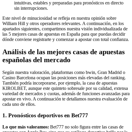
intuitivas, estables y preparadas para pronósticos en directo
sin interrupciones.
Este nivel de minuciosidad se refleja en nuestra opinión sobre
William Hill y otros operadores relevantes. A continuación, en los
apartados siguientes, compartimos nuestra visión individualizada de
las 5 mejores casas de apuestas en España para que puedas decidir
dónde conviene registrarte y comenzar a apostar con total confianza.
Análisis de las mejores casas de apuestas
españolas del mercado
Según nuestra valoración, plataformas como bwin, Gran Madrid o
Casino Barcelona ocupan las posiciones más elevadas del ranking.
También podría incorporarse, por ejemplo, la casa de apuestas
KIROLBET, aunque este quinteto sobresale por su calidad, extensa
variedad de mercados y cuotas, además de funciones avanzadas para
apostar en vivo. A continuación te detallamos nuestra evaluación de
cada uno de ellos.
1. Pronósticos deportivos en Bet777
Lo que más valoramos:
Bet777 no solo figura entre las casas de