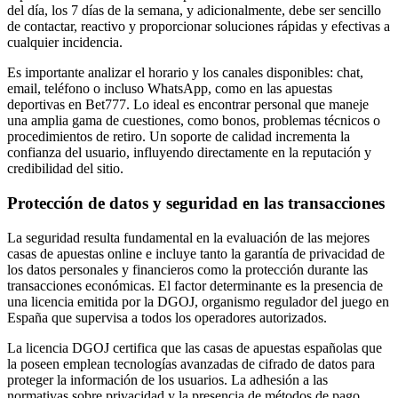
del día, los 7 días de la semana, y adicionalmente, debe ser sencillo
de contactar, reactivo y proporcionar soluciones rápidas y efectivas a
cualquier incidencia.
Es importante analizar el horario y los canales disponibles: chat,
email, teléfono o incluso WhatsApp, como en las apuestas
deportivas en Bet777. Lo ideal es encontrar personal que maneje
una amplia gama de cuestiones, como bonos, problemas técnicos o
procedimientos de retiro. Un soporte de calidad incrementa la
confianza del usuario, influyendo directamente en la reputación y
credibilidad del sitio.
Protección de datos y seguridad en las transacciones
La seguridad resulta fundamental en la evaluación de las mejores
casas de apuestas online e incluye tanto la garantía de privacidad de
los datos personales y financieros como la protección durante las
transacciones económicas. El factor determinante es la presencia de
una licencia emitida por la DGOJ, organismo regulador del juego en
España que supervisa a todos los operadores autorizados.
La licencia DGOJ certifica que las casas de apuestas españolas que
la poseen emplean tecnologías avanzadas de cifrado de datos para
proteger la información de los usuarios. La adhesión a las
normativas sobre privacidad y la presencia de métodos de pago