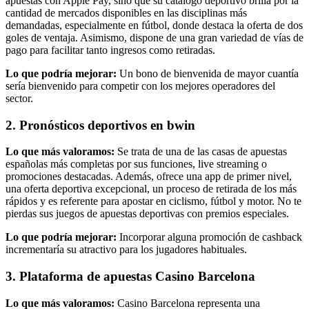
apuestas con Apple Pay, sino que su catálogo deportivo brilla por la
cantidad de mercados disponibles en las disciplinas más
demandadas, especialmente en fútbol, donde destaca la oferta de dos
goles de ventaja. Asimismo, dispone de una gran variedad de vías de
pago para facilitar tanto ingresos como retiradas.
Lo que podría mejorar:
Un bono de bienvenida de mayor cuantía
sería bienvenido para competir con los mejores operadores del
sector.
2. Pronósticos deportivos en bwin
Lo que más valoramos:
Se trata de una de las casas de apuestas
españolas más completas por sus funciones, live streaming o
promociones destacadas. Además, ofrece una app de primer nivel,
una oferta deportiva excepcional, un proceso de retirada de los más
rápidos y es referente para apostar en ciclismo, fútbol y motor. No te
pierdas sus juegos de apuestas deportivas con premios especiales.
Lo que podría mejorar:
Incorporar alguna promoción de cashback
incrementaría su atractivo para los jugadores habituales.
3. Plataforma de apuestas Casino Barcelona
Lo que más valoramos:
Casino Barcelona representa una