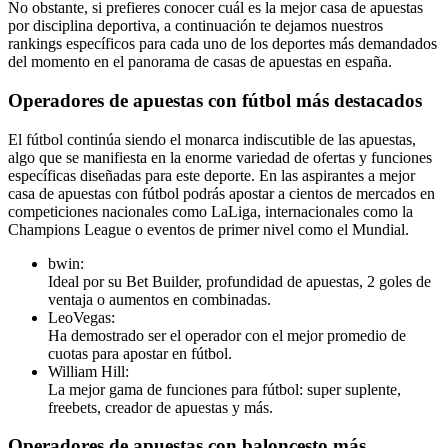
No obstante, si prefieres conocer cuál es la mejor casa de apuestas
por disciplina deportiva, a continuación te dejamos nuestros
rankings específicos para cada uno de los deportes más demandados
del momento en el panorama de casas de apuestas en españa.
Operadores de apuestas con fútbol más destacados
El fútbol continúa siendo el monarca indiscutible de las apuestas,
algo que se manifiesta en la enorme variedad de ofertas y funciones
específicas diseñadas para este deporte. En las aspirantes a mejor
casa de apuestas con fútbol podrás apostar a cientos de mercados en
competiciones nacionales como LaLiga, internacionales como la
Champions League o eventos de primer nivel como el Mundial.
bwin:
Ideal por su Bet Builder, profundidad de apuestas, 2 goles de
ventaja o aumentos en combinadas.
LeoVegas:
Ha demostrado ser el operador con el mejor promedio de
cuotas para apostar en fútbol.
William Hill:
La mejor gama de funciones para fútbol: super suplente,
freebets, creador de apuestas y más.
Operadores de apuestas con baloncesto más