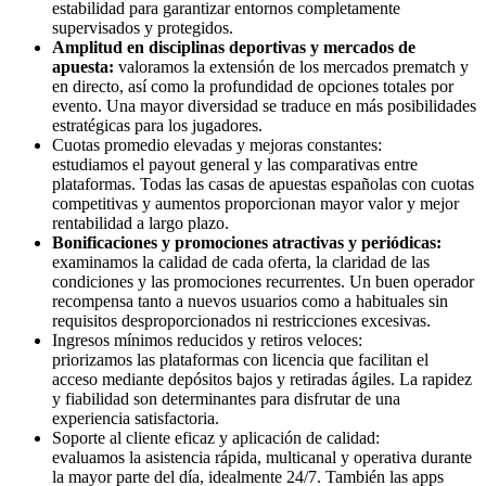
estabilidad para garantizar entornos completamente
supervisados y protegidos.
Amplitud en disciplinas deportivas y mercados de
apuesta:
valoramos la extensión de los mercados prematch y
en directo, así como la profundidad de opciones totales por
evento. Una mayor diversidad se traduce en más posibilidades
estratégicas para los jugadores.
Cuotas promedio elevadas y mejoras constantes:
estudiamos el payout general y las comparativas entre
plataformas. Todas las casas de apuestas españolas con cuotas
competitivas y aumentos proporcionan mayor valor y mejor
rentabilidad a largo plazo.
Bonificaciones y promociones atractivas y periódicas:
examinamos la calidad de cada oferta, la claridad de las
condiciones y las promociones recurrentes. Un buen operador
recompensa tanto a nuevos usuarios como a habituales sin
requisitos desproporcionados ni restricciones excesivas.
Ingresos mínimos reducidos y retiros veloces:
priorizamos las plataformas con licencia que facilitan el
acceso mediante depósitos bajos y retiradas ágiles. La rapidez
y fiabilidad son determinantes para disfrutar de una
experiencia satisfactoria.
Soporte al cliente eficaz y aplicación de calidad:
evaluamos la asistencia rápida, multicanal y operativa durante
la mayor parte del día, idealmente 24/7. También las apps