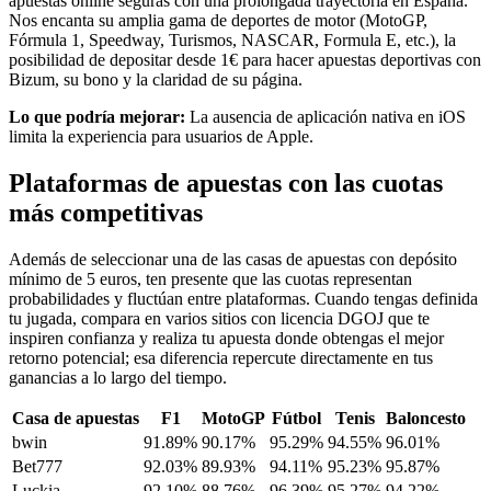
apuestas online seguras con una prolongada trayectoria en España.
Nos encanta su amplia gama de deportes de motor (MotoGP,
Fórmula 1, Speedway, Turismos, NASCAR, Formula E, etc.), la
posibilidad de depositar desde 1€ para hacer apuestas deportivas con
Bizum, su bono y la claridad de su página.
Lo que podría mejorar:
La ausencia de aplicación nativa en iOS
limita la experiencia para usuarios de Apple.
Plataformas de apuestas con las cuotas
más competitivas
Además de seleccionar una de las casas de apuestas con depósito
mínimo de 5 euros, ten presente que las cuotas representan
probabilidades y fluctúan entre plataformas. Cuando tengas definida
tu jugada, compara en varios sitios con licencia DGOJ que te
inspiren confianza y realiza tu apuesta donde obtengas el mejor
retorno potencial; esa diferencia repercute directamente en tus
ganancias a lo largo del tiempo.
Casa de apuestas
F1
MotoGP
Fútbol
Tenis
Baloncesto
bwin
91.89%
90.17%
95.29%
94.55%
96.01%
Bet777
92.03%
89.93%
94.11%
95.23%
95.87%
Luckia
92.10%
88.76%
96.39%
95.27%
94.22%