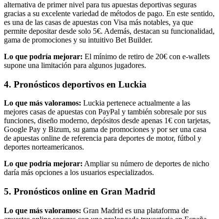
alternativa de primer nivel para tus apuestas deportivas seguras
gracias a su excelente variedad de métodos de pago. En este sentido,
es una de las casas de apuestas con Visa más notables, ya que
permite depositar desde solo 5€. Además, destacan su funcionalidad,
gama de promociones y su intuitivo Bet Builder.
Lo que podría mejorar:
El mínimo de retiro de 20€ con e-wallets
supone una limitación para algunos jugadores.
4. Pronósticos deportivos en Luckia
Lo que más valoramos:
Luckia pertenece actualmente a las
mejores casas de apuestas con PayPal y también sobresale por sus
funciones, diseño moderno, depósitos desde apenas 1€ con tarjetas,
Google Pay y Bizum, su gama de promociones y por ser una casa
de apuestas online de referencia para deportes de motor, fútbol y
deportes norteamericanos.
Lo que podría mejorar:
Ampliar su número de deportes de nicho
daría más opciones a los usuarios especializados.
5. Pronósticos online en Gran Madrid
Lo que más valoramos:
Gran Madrid es una plataforma de