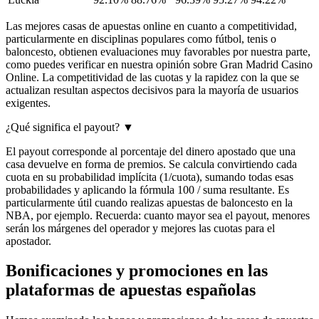
Las mejores casas de apuestas online en cuanto a competitividad,
particularmente en disciplinas populares como fútbol, tenis o
baloncesto, obtienen evaluaciones muy favorables por nuestra parte,
como puedes verificar en nuestra opinión sobre Gran Madrid Casino
Online. La competitividad de las cuotas y la rapidez con la que se
actualizan resultan aspectos decisivos para la mayoría de usuarios
exigentes.
¿Qué significa el payout?
▼
El payout corresponde al porcentaje del dinero apostado que una
casa devuelve en forma de premios. Se calcula convirtiendo cada
cuota en su probabilidad implícita (1/cuota), sumando todas esas
probabilidades y aplicando la fórmula 100 / suma resultante. Es
particularmente útil cuando realizas apuestas de baloncesto en la
NBA, por ejemplo. Recuerda: cuanto mayor sea el payout, menores
serán los márgenes del operador y mejores las cuotas para el
apostador.
Bonificaciones y promociones en las
plataformas de apuestas españolas