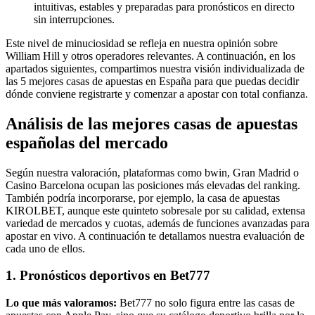
intuitivas, estables y preparadas para pronósticos en directo
sin interrupciones.
Este nivel de minuciosidad se refleja en nuestra opinión sobre
William Hill y otros operadores relevantes. A continuación, en los
apartados siguientes, compartimos nuestra visión individualizada de
las 5 mejores casas de apuestas en España para que puedas decidir
dónde conviene registrarte y comenzar a apostar con total confianza.
Análisis de las mejores casas de apuestas
españolas del mercado
Según nuestra valoración, plataformas como bwin, Gran Madrid o
Casino Barcelona ocupan las posiciones más elevadas del ranking.
También podría incorporarse, por ejemplo, la casa de apuestas
KIROLBET, aunque este quinteto sobresale por su calidad, extensa
variedad de mercados y cuotas, además de funciones avanzadas para
apostar en vivo. A continuación te detallamos nuestra evaluación de
cada uno de ellos.
1. Pronósticos deportivos en Bet777
Lo que más valoramos:
Bet777 no solo figura entre las casas de