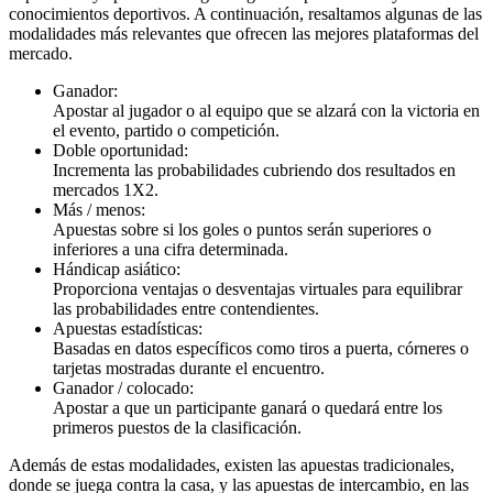
conocimientos deportivos. A continuación, resaltamos algunas de las
modalidades más relevantes que ofrecen las mejores plataformas del
mercado.
Ganador:
Apostar al jugador o al equipo que se alzará con la victoria en
el evento, partido o competición.
Doble oportunidad:
Incrementa las probabilidades cubriendo dos resultados en
mercados 1X2.
Más / menos:
Apuestas sobre si los goles o puntos serán superiores o
inferiores a una cifra determinada.
Hándicap asiático:
Proporciona ventajas o desventajas virtuales para equilibrar
las probabilidades entre contendientes.
Apuestas estadísticas:
Basadas en datos específicos como tiros a puerta, córneres o
tarjetas mostradas durante el encuentro.
Ganador / colocado:
Apostar a que un participante ganará o quedará entre los
primeros puestos de la clasificación.
Además de estas modalidades, existen las apuestas tradicionales,
donde se juega contra la casa, y las apuestas de intercambio, en las