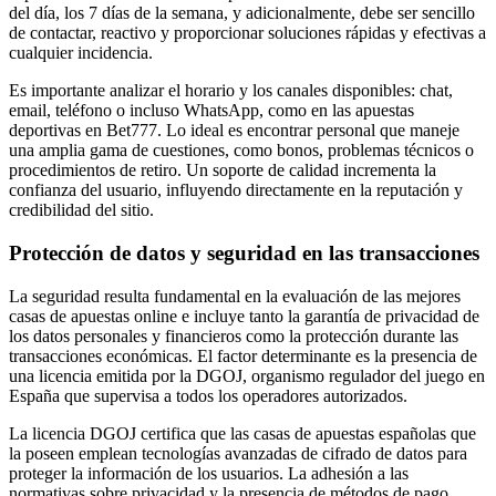
del día, los 7 días de la semana, y adicionalmente, debe ser sencillo
de contactar, reactivo y proporcionar soluciones rápidas y efectivas a
cualquier incidencia.
Es importante analizar el horario y los canales disponibles: chat,
email, teléfono o incluso WhatsApp, como en las apuestas
deportivas en Bet777. Lo ideal es encontrar personal que maneje
una amplia gama de cuestiones, como bonos, problemas técnicos o
procedimientos de retiro. Un soporte de calidad incrementa la
confianza del usuario, influyendo directamente en la reputación y
credibilidad del sitio.
Protección de datos y seguridad en las transacciones
La seguridad resulta fundamental en la evaluación de las mejores
casas de apuestas online e incluye tanto la garantía de privacidad de
los datos personales y financieros como la protección durante las
transacciones económicas. El factor determinante es la presencia de
una licencia emitida por la DGOJ, organismo regulador del juego en
España que supervisa a todos los operadores autorizados.
La licencia DGOJ certifica que las casas de apuestas españolas que
la poseen emplean tecnologías avanzadas de cifrado de datos para
proteger la información de los usuarios. La adhesión a las
normativas sobre privacidad y la presencia de métodos de pago