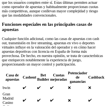
que los usuarios compiten entre sí. Estas últimas permiten actuar
como operador de apuestas y habitualmente proporcionan cuotas
más competitivas, aunque conllevan mayor complejidad y riesgo
que las modalidades convencionales.
Funciones especiales en las principales casas de
apuestas
Cualquier función adicional, como las casas de apuestas con cash
out, transmisión en live streaming, apuestas en vivo o deportes
virtuales influye en la valoración del operador y en cómo hacer
apuestas deportivas con licencia en España de forma más
provechosa. De hecho, en nuestra opinión, se trata de características
que enriquecen notablemente la experiencia de juego,
proporcionando un mayor control y participación.
Potenciador
Casa de
Bet
Cuotas
Cashout
de
Cashback
apuestas
Builder
mejoradas
ganancias
✔️
✔️
✔️
bwin
❌
❌
Gran
Madrid
✔️
✔️
✔️
✔️
❌
Casino