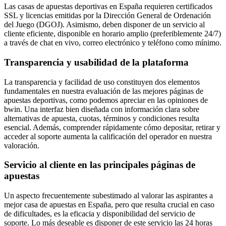
Las casas de apuestas deportivas en España requieren certificados
SSL y licencias emitidas por la Dirección General de Ordenación
del Juego (DGOJ). Asimismo, deben disponer de un servicio al
cliente eficiente, disponible en horario amplio (preferiblemente 24/7)
a través de chat en vivo, correo electrónico y teléfono como mínimo.
Transparencia y usabilidad de la plataforma
La transparencia y facilidad de uso constituyen dos elementos
fundamentales en nuestra evaluación de las mejores páginas de
apuestas deportivas, como podemos apreciar en las opiniones de
bwin. Una interfaz bien diseñada con información clara sobre
alternativas de apuesta, cuotas, términos y condiciones resulta
esencial. Además, comprender rápidamente cómo depositar, retirar y
acceder al soporte aumenta la calificación del operador en nuestra
valoración.
Servicio al cliente en las principales páginas de
apuestas
Un aspecto frecuentemente subestimado al valorar las aspirantes a
mejor casa de apuestas en España, pero que resulta crucial en caso
de dificultades, es la eficacia y disponibilidad del servicio de
soporte. Lo más deseable es disponer de este servicio las 24 horas