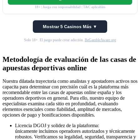
18+ | Juega con responsabilidad | T&C aplicables
Mostrar 5 Casinos Más ▼
Solo 18+. El juego puede crear adicción.
BeGambleAware.org
Metodología de evaluación de las casas de
apuestas deportivas online
Nuestra dilatada trayectoria como analistas y apostadores activos nos
capacita para determinar con precisión cuál es la plataforma más
recomendable entre las casas de apuestas online españa y los
operadores deportivos en general. Para ello, nuestro equipo de
especialistas examina cada sitio en profundidad, evaluando
elementos esenciales como fiabilidad, amplitud de mercados,
opciones de pago y bonificaciones disponibles.
Licencia DGOJ y solidez de la plataforma:
únicamente incluimos operadores autorizados y técnicamente
robustos. Verificamos su legalidad, seguridad, transparencia y