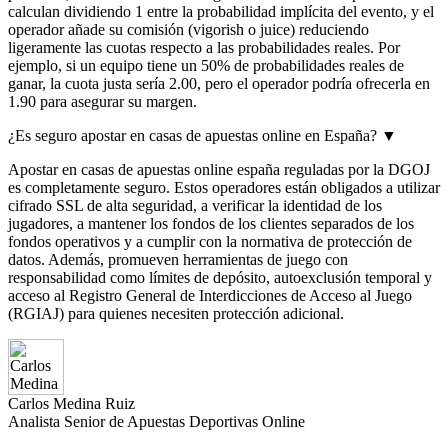
calculan dividiendo 1 entre la probabilidad implícita del evento, y el
operador añade su comisión (vigorish o juice) reduciendo
ligeramente las cuotas respecto a las probabilidades reales. Por
ejemplo, si un equipo tiene un 50% de probabilidades reales de
ganar, la cuota justa sería 2.00, pero el operador podría ofrecerla en
1.90 para asegurar su margen.
¿Es seguro apostar en casas de apuestas online en España?
▼
Apostar en casas de apuestas online españa reguladas por la DGOJ
es completamente seguro. Estos operadores están obligados a utilizar
cifrado SSL de alta seguridad, a verificar la identidad de los
jugadores, a mantener los fondos de los clientes separados de los
fondos operativos y a cumplir con la normativa de protección de
datos. Además, promueven herramientas de juego con
responsabilidad como límites de depósito, autoexclusión temporal y
acceso al Registro General de Interdicciones de Acceso al Juego
(RGIAJ) para quienes necesiten protección adicional.
Carlos Medina Ruiz
Analista Senior de Apuestas Deportivas Online