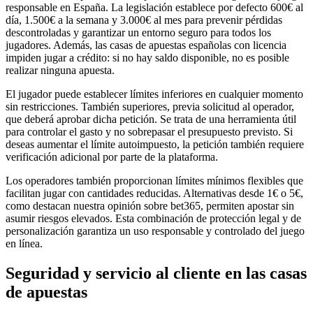
responsable en España. La legislación establece por defecto 600€ al
día, 1.500€ a la semana y 3.000€ al mes para prevenir pérdidas
descontroladas y garantizar un entorno seguro para todos los
jugadores. Además, las casas de apuestas españolas con licencia
impiden jugar a crédito: si no hay saldo disponible, no es posible
realizar ninguna apuesta.
El jugador puede establecer límites inferiores en cualquier momento
sin restricciones. También superiores, previa solicitud al operador,
que deberá aprobar dicha petición. Se trata de una herramienta útil
para controlar el gasto y no sobrepasar el presupuesto previsto. Si
deseas aumentar el límite autoimpuesto, la petición también requiere
verificación adicional por parte de la plataforma.
Los operadores también proporcionan límites mínimos flexibles que
facilitan jugar con cantidades reducidas. Alternativas desde 1€ o 5€,
como destacan nuestra opinión sobre bet365, permiten apostar sin
asumir riesgos elevados. Esta combinación de protección legal y de
personalización garantiza un uso responsable y controlado del juego
en línea.
Seguridad y servicio al cliente en las casas
de apuestas