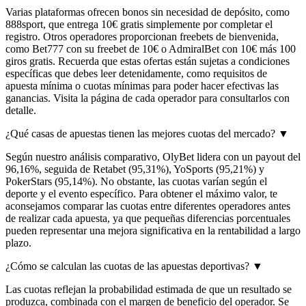
Varias plataformas ofrecen bonos sin necesidad de depósito, como
888sport, que entrega 10€ gratis simplemente por completar el
registro. Otros operadores proporcionan freebets de bienvenida,
como Bet777 con su freebet de 10€ o AdmiralBet con 10€ más 100
giros gratis. Recuerda que estas ofertas están sujetas a condiciones
específicas que debes leer detenidamente, como requisitos de
apuesta mínima o cuotas mínimas para poder hacer efectivas las
ganancias. Visita la página de cada operador para consultarlos con
detalle.
¿Qué casas de apuestas tienen las mejores cuotas del mercado?
▼
Según nuestro análisis comparativo, OlyBet lidera con un payout del
96,16%, seguida de Retabet (95,31%), YoSports (95,21%) y
PokerStars (95,14%). No obstante, las cuotas varían según el
deporte y el evento específico. Para obtener el máximo valor, te
aconsejamos comparar las cuotas entre diferentes operadores antes
de realizar cada apuesta, ya que pequeñas diferencias porcentuales
pueden representar una mejora significativa en la rentabilidad a largo
plazo.
¿Cómo se calculan las cuotas de las apuestas deportivas?
▼
Las cuotas reflejan la probabilidad estimada de que un resultado se
produzca, combinada con el margen de beneficio del operador. Se