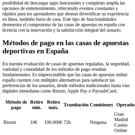
posibilidad de descargar apps funcionales y completas amplía las
opciones de entretenimiento, ofreciendo eventos constantes y
rápidos para los apostadores que desean diversificar su experiencia
en línea, también fuera de casa. Este tipo de funcionalidades
demuestra el compromiso de las casas de apuestas en españa con
licencia con la innovación y la satisfacción integral del usuario.
Métodos de pago en las casas de apuestas
deportivas en España
En nuestra evaluación de casas de apuestas reguladas, la seguridad,
variedad y comodidad de los métodos de pago resultan
fundamentales. Es imprescindible que las casas de apuestas online
españa cuenten con múltiples alternativas para satisfacer las
preferencias de los usuarios, desde métodos tradicionales hasta vías
digitales inmediatas como Bizum, Apple Pay o PaysafeCard.
Método de
Retiro
Retiro
Tramitación
Comisiones
Operado
pago
mín.
máx.
Gran
Madrid
Bizum
10€
100.000€
72h
Ninguna
Casino
Online