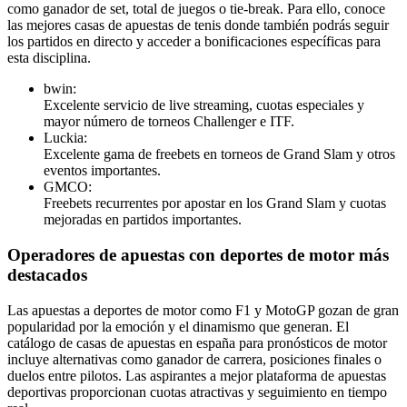
como ganador de set, total de juegos o tie-break. Para ello, conoce
las mejores casas de apuestas de tenis donde también podrás seguir
los partidos en directo y acceder a bonificaciones específicas para
esta disciplina.
bwin:
Excelente servicio de live streaming, cuotas especiales y
mayor número de torneos Challenger e ITF.
Luckia:
Excelente gama de freebets en torneos de Grand Slam y otros
eventos importantes.
GMCO:
Freebets recurrentes por apostar en los Grand Slam y cuotas
mejoradas en partidos importantes.
Operadores de apuestas con deportes de motor más
destacados
Las apuestas a deportes de motor como F1 y MotoGP gozan de gran
popularidad por la emoción y el dinamismo que generan. El
catálogo de casas de apuestas en españa para pronósticos de motor
incluye alternativas como ganador de carrera, posiciones finales o
duelos entre pilotos. Las aspirantes a mejor plataforma de apuestas
deportivas proporcionan cuotas atractivas y seguimiento en tiempo