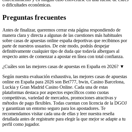
o dificultades económicas.
Preguntas frecuentes
Antes de finalizar, queremos cerrar esta página respondiendo de
manera clara y directa a algunas de las cuestiones más habituales
sobre casas de apuestas online españa deportivas que recibimos por
parte de nuestros usuarios. De este modo, podrás despejar
definitivamente cualquier tipo de duda que todavía albergues al
respecto antes de comenzar a apostar en línea con total confianza.
¿Cuáles son las mejores casas de apuestas en España en 2026?
▼
Según nuestra evaluación exhaustiva, las mejores casas de apuestas
online en España para 2026 son Bet777, bwin, Casino Barcelona,
Luckia y Gran Madrid Casino Online. Cada una de estas
plataformas destaca por aspectos específicos como cuotas
competitivas, variedad de mercados, promociones atractivas y
métodos de pago flexibles. Todas cuentan con licencia de la DGOJ
y garantizan un entorno seguro para los apostadores. Te
recomendamos visitar cada una de ellas y leer nuestra reseña
detallada antes de registrarte para elegir la que mejor se adapte a tu
perfil como jugador.