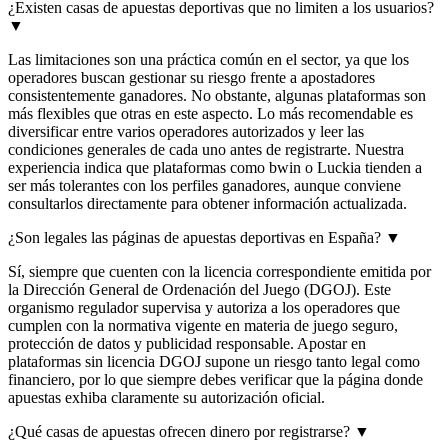
¿Existen casas de apuestas deportivas que no limiten a los usuarios?
▼
Las limitaciones son una práctica común en el sector, ya que los
operadores buscan gestionar su riesgo frente a apostadores
consistentemente ganadores. No obstante, algunas plataformas son
más flexibles que otras en este aspecto. Lo más recomendable es
diversificar entre varios operadores autorizados y leer las
condiciones generales de cada uno antes de registrarte. Nuestra
experiencia indica que plataformas como bwin o Luckia tienden a
ser más tolerantes con los perfiles ganadores, aunque conviene
consultarlos directamente para obtener información actualizada.
¿Son legales las páginas de apuestas deportivas en España?
▼
Sí, siempre que cuenten con la licencia correspondiente emitida por
la Dirección General de Ordenación del Juego (DGOJ). Este
organismo regulador supervisa y autoriza a los operadores que
cumplen con la normativa vigente en materia de juego seguro,
protección de datos y publicidad responsable. Apostar en
plataformas sin licencia DGOJ supone un riesgo tanto legal como
financiero, por lo que siempre debes verificar que la página donde
apuestas exhiba claramente su autorización oficial.
¿Qué casas de apuestas ofrecen dinero por registrarse?
▼