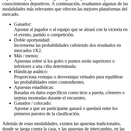
conocimientos deportivos. A continuación, resaltamos algunas de las
modalidades más relevantes que ofrecen las mejores plataformas del
mercado.
Ganador:
Apostar al jugador o al equipo que se alzará con la victoria en
el evento, partido o competición.
Doble oportunidad:
Incrementa las probabilidades cubriendo dos resultados en
mercados 1X2.
Más / menos:
Apuestas sobre si los goles o puntos serán superiores o
inferiores a una cifra determinada.
Hándicap asiático:
Proporciona ventajas o desventajas virtuales para equilibrar
las probabilidades entre contendientes.
Apuestas estadísticas:
Basadas en datos específicos como tiros a puerta, córneres o
tarjetas mostradas durante el encuentro.
Ganador / colocado:
Apostar a que un participante ganará o quedará entre los
primeros puestos de la clasificación.
Además de estas modalidades, existen las apuestas tradicionales,
donde se juega contra la casa, y las apuestas de intercambio, en las