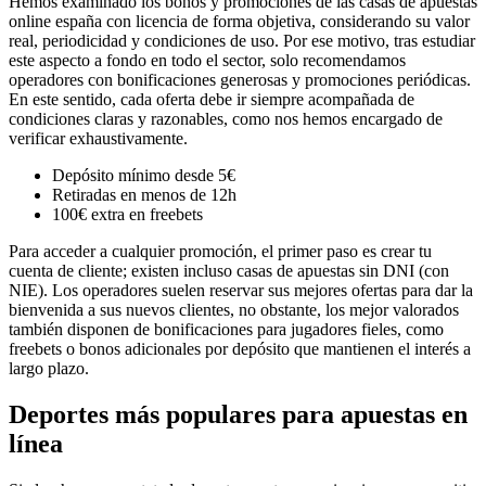
Hemos examinado los bonos y promociones de las casas de apuestas
online españa con licencia de forma objetiva, considerando su valor
real, periodicidad y condiciones de uso. Por ese motivo, tras estudiar
este aspecto a fondo en todo el sector, solo recomendamos
operadores con bonificaciones generosas y promociones periódicas.
En este sentido, cada oferta debe ir siempre acompañada de
condiciones claras y razonables, como nos hemos encargado de
verificar exhaustivamente.
Depósito mínimo desde 5€
Retiradas en menos de 12h
100€ extra en freebets
Para acceder a cualquier promoción, el primer paso es crear tu
cuenta de cliente; existen incluso casas de apuestas sin DNI (con
NIE). Los operadores suelen reservar sus mejores ofertas para dar la
bienvenida a sus nuevos clientes, no obstante, los mejor valorados
también disponen de bonificaciones para jugadores fieles, como
freebets o bonos adicionales por depósito que mantienen el interés a
largo plazo.
Deportes más populares para apuestas en
línea