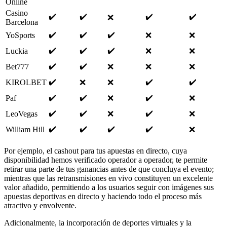
Online
Casino
✔️
✔️
✔️
✔️
❌
Barcelona
✔️
✔️
✔️
YoSports
❌
❌
✔️
✔️
✔️
Luckia
❌
❌
✔️
✔️
Bet777
❌
❌
❌
✔️
✔️
✔️
KIROLBET
❌
❌
✔️
✔️
✔️
Paf
❌
❌
✔️
✔️
✔️
LeoVegas
❌
❌
✔️
✔️
✔️
✔️
William Hill
❌
Por ejemplo, el cashout para tus apuestas en directo, cuya
disponibilidad hemos verificado operador a operador, te permite
retirar una parte de tus ganancias antes de que concluya el evento;
mientras que las retransmisiones en vivo constituyen un excelente
valor añadido, permitiendo a los usuarios seguir con imágenes sus
apuestas deportivas en directo y haciendo todo el proceso más
atractivo y envolvente.
Adicionalmente, la incorporación de deportes virtuales y la