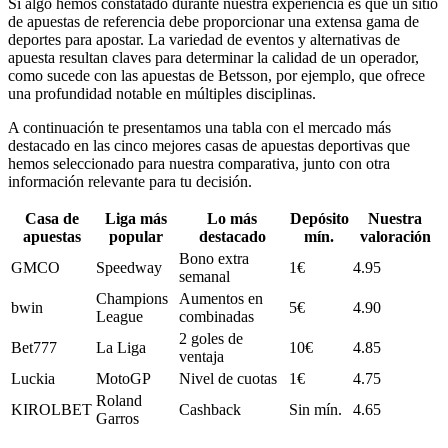
Si algo hemos constatado durante nuestra experiencia es que un sitio
de apuestas de referencia debe proporcionar una extensa gama de
deportes para apostar. La variedad de eventos y alternativas de
apuesta resultan claves para determinar la calidad de un operador,
como sucede con las apuestas de Betsson, por ejemplo, que ofrece
una profundidad notable en múltiples disciplinas.
A continuación te presentamos una tabla con el mercado más
destacado en las cinco mejores casas de apuestas deportivas que
hemos seleccionado para nuestra comparativa, junto con otra
información relevante para tu decisión.
Casa de
Liga más
Lo más
Depósito
Nuestra
apuestas
popular
destacado
mín.
valoración
Bono extra
GMCO
Speedway
1€
4.95
semanal
Champions
Aumentos en
bwin
5€
4.90
League
combinadas
2 goles de
Bet777
La Liga
10€
4.85
ventaja
Luckia
MotoGP
Nivel de cuotas
1€
4.75
Roland
KIROLBET
Cashback
Sin mín.
4.65
Garros