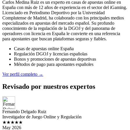
Carlos Medina Ruiz es un experto en casas de apuestas online en
España con más de 12 años de experiencia en el sector del iGaming.
Licenciado en Periodismo Deportivo por la Universidad
Complutense de Madrid, ha colaborado con los principales medios
especializados en apuestas del mercado español. Su profundo
conocimiento de la regulación de la DGOJ y del panorama de
operadores con licencia en España le convierte en una referencia
para apostantes que buscan plataformas seguras y fiables.
Casas de apuestas online España
Regulación DGOJ y licencias españolas
Bonos y promociones de apuestas deportivas
Métodos de pago para apostantes españoles
Ver perfil completo →
Revisado por nuestros expertos
Fernando Delgado Ruiz
Investigador de Juego Online y Regulación
★★★★★
May 2026