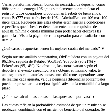
Varias plataformas ofrecen bonos sin necesidad de depósito, como
888sport, que entrega 10€ gratis simplemente por completar el
registro. Otros operadores proporcionan freebets de bienvenida,
como Bet777 con su freebet de 10€ o AdmiralBet con 10€ más 100
giros gratis. Recuerda que estas ofertas están sujetas a condiciones
específicas que debes leer detenidamente, como requisitos de
apuesta mínima o cuotas mínimas para poder hacer efectivas las
ganancias. Visita la página de cada operador para consultarlos con
detalle.
¿Qué casas de apuestas tienen las mejores cuotas del mercado?
▼
Según nuestro análisis comparativo, OlyBet lidera con un payout del
96,16%, seguida de Retabet (95,31%), YoSports (95,21%) y
PokerStars (95,14%). No obstante, las cuotas varían según el
deporte y el evento específico. Para obtener el máximo valor, te
aconsejamos comparar las cuotas entre diferentes operadores antes
de realizar cada apuesta, ya que pequeñas diferencias porcentuales
pueden representar una mejora significativa en la rentabilidad a largo
plazo.
¿Cómo se calculan las cuotas de las apuestas deportivas?
▼
Las cuotas reflejan la probabilidad estimada de que un resultado se
produzca, combinada con el margen de beneficio del operador. Se