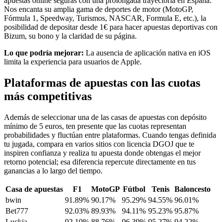
apuestas online seguras con una prolongada trayectoria en España.
Nos encanta su amplia gama de deportes de motor (MotoGP,
Fórmula 1, Speedway, Turismos, NASCAR, Formula E, etc.), la
posibilidad de depositar desde 1€ para hacer apuestas deportivas con
Bizum, su bono y la claridad de su página.
Lo que podría mejorar:
La ausencia de aplicación nativa en iOS
limita la experiencia para usuarios de Apple.
Plataformas de apuestas con las cuotas
más competitivas
Además de seleccionar una de las casas de apuestas con depósito
mínimo de 5 euros, ten presente que las cuotas representan
probabilidades y fluctúan entre plataformas. Cuando tengas definida
tu jugada, compara en varios sitios con licencia DGOJ que te
inspiren confianza y realiza tu apuesta donde obtengas el mejor
retorno potencial; esa diferencia repercute directamente en tus
ganancias a lo largo del tiempo.
Casa de apuestas
F1
MotoGP
Fútbol
Tenis
Baloncesto
bwin
91.89%
90.17%
95.29%
94.55%
96.01%
Bet777
92.03%
89.93%
94.11%
95.23%
95.87%
Luckia
92.10%
88.76%
96.39%
95.27%
94.22%