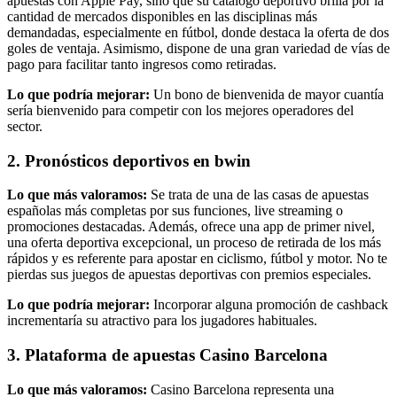
apuestas con Apple Pay, sino que su catálogo deportivo brilla por la
cantidad de mercados disponibles en las disciplinas más
demandadas, especialmente en fútbol, donde destaca la oferta de dos
goles de ventaja. Asimismo, dispone de una gran variedad de vías de
pago para facilitar tanto ingresos como retiradas.
Lo que podría mejorar:
Un bono de bienvenida de mayor cuantía
sería bienvenido para competir con los mejores operadores del
sector.
2. Pronósticos deportivos en bwin
Lo que más valoramos:
Se trata de una de las casas de apuestas
españolas más completas por sus funciones, live streaming o
promociones destacadas. Además, ofrece una app de primer nivel,
una oferta deportiva excepcional, un proceso de retirada de los más
rápidos y es referente para apostar en ciclismo, fútbol y motor. No te
pierdas sus juegos de apuestas deportivas con premios especiales.
Lo que podría mejorar:
Incorporar alguna promoción de cashback
incrementaría su atractivo para los jugadores habituales.
3. Plataforma de apuestas Casino Barcelona
Lo que más valoramos:
Casino Barcelona representa una