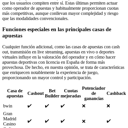
que los usuarios compiten entre sí. Estas últimas permiten actuar
como operador de apuestas y habitualmente proporcionan cuotas
más competitivas, aunque conllevan mayor complejidad y riesgo
que las modalidades convencionales.
Funciones especiales en las principales casas de
apuestas
Cualquier función adicional, como las casas de apuestas con cash
out, transmisión en live streaming, apuestas en vivo o deportes
virtuales influye en la valoración del operador y en cómo hacer
apuestas deportivas con licencia en España de forma más
provechosa. De hecho, en nuestra opinión, se trata de características
que enriquecen notablemente la experiencia de juego,
proporcionando un mayor control y participación.
Potenciador
Casa de
Bet
Cuotas
Cashout
de
Cashback
apuestas
Builder
mejoradas
ganancias
✔️
✔️
✔️
bwin
❌
❌
Gran
Madrid
✔️
✔️
✔️
✔️
❌
Casino