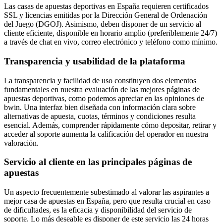
Las casas de apuestas deportivas en España requieren certificados
SSL y licencias emitidas por la Dirección General de Ordenación
del Juego (DGOJ). Asimismo, deben disponer de un servicio al
cliente eficiente, disponible en horario amplio (preferiblemente 24/7)
a través de chat en vivo, correo electrónico y teléfono como mínimo.
Transparencia y usabilidad de la plataforma
La transparencia y facilidad de uso constituyen dos elementos
fundamentales en nuestra evaluación de las mejores páginas de
apuestas deportivas, como podemos apreciar en las opiniones de
bwin. Una interfaz bien diseñada con información clara sobre
alternativas de apuesta, cuotas, términos y condiciones resulta
esencial. Además, comprender rápidamente cómo depositar, retirar y
acceder al soporte aumenta la calificación del operador en nuestra
valoración.
Servicio al cliente en las principales páginas de
apuestas
Un aspecto frecuentemente subestimado al valorar las aspirantes a
mejor casa de apuestas en España, pero que resulta crucial en caso
de dificultades, es la eficacia y disponibilidad del servicio de
soporte. Lo más deseable es disponer de este servicio las 24 horas