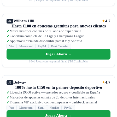
William Hill
4.7
★
#4
Hasta €100 en apuestas gratuitas para nuevos clientes
Marca histórica con más de 80 años de experiencia
✓
Cobertura completa de La Liga y Champions League
✓
App móvil premiada disponible para iOS y Android
✓
Visa
Mastercard
PayPal
Bank Transfer
Jugar Ahora →
18+ | Juega con responsabilidad | T&C aplicables
Betway
4.7
★
#5
100% hasta €150 en tu primer depósito deportivo
Licencia DGOJ activa — operador seguro y confiable en España
✓
Mercados de apuestas en más de 25 deportes internacionales
✓
Programa VIP exclusivo con recompensas y cashback semanal
✓
Visa
Mastercard
Skrill
Neteller
PayPal
Jugar Ahora →