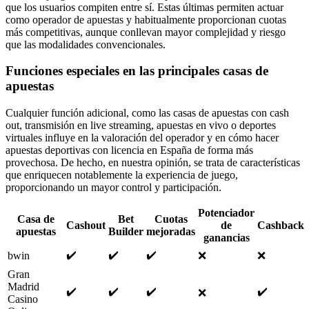
que los usuarios compiten entre sí. Estas últimas permiten actuar
como operador de apuestas y habitualmente proporcionan cuotas
más competitivas, aunque conllevan mayor complejidad y riesgo
que las modalidades convencionales.
Funciones especiales en las principales casas de
apuestas
Cualquier función adicional, como las casas de apuestas con cash
out, transmisión en live streaming, apuestas en vivo o deportes
virtuales influye en la valoración del operador y en cómo hacer
apuestas deportivas con licencia en España de forma más
provechosa. De hecho, en nuestra opinión, se trata de características
que enriquecen notablemente la experiencia de juego,
proporcionando un mayor control y participación.
Potenciador
Casa de
Bet
Cuotas
Cashout
de
Cashback
apuestas
Builder
mejoradas
ganancias
✔️
✔️
✔️
bwin
❌
❌
Gran
Madrid
✔️
✔️
✔️
✔️
❌
Casino