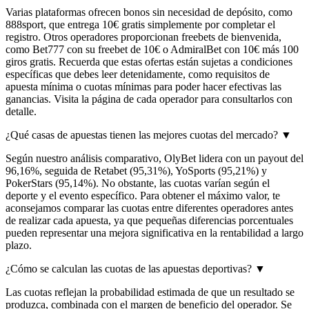
Varias plataformas ofrecen bonos sin necesidad de depósito, como
888sport, que entrega 10€ gratis simplemente por completar el
registro. Otros operadores proporcionan freebets de bienvenida,
como Bet777 con su freebet de 10€ o AdmiralBet con 10€ más 100
giros gratis. Recuerda que estas ofertas están sujetas a condiciones
específicas que debes leer detenidamente, como requisitos de
apuesta mínima o cuotas mínimas para poder hacer efectivas las
ganancias. Visita la página de cada operador para consultarlos con
detalle.
¿Qué casas de apuestas tienen las mejores cuotas del mercado?
▼
Según nuestro análisis comparativo, OlyBet lidera con un payout del
96,16%, seguida de Retabet (95,31%), YoSports (95,21%) y
PokerStars (95,14%). No obstante, las cuotas varían según el
deporte y el evento específico. Para obtener el máximo valor, te
aconsejamos comparar las cuotas entre diferentes operadores antes
de realizar cada apuesta, ya que pequeñas diferencias porcentuales
pueden representar una mejora significativa en la rentabilidad a largo
plazo.
¿Cómo se calculan las cuotas de las apuestas deportivas?
▼
Las cuotas reflejan la probabilidad estimada de que un resultado se
produzca, combinada con el margen de beneficio del operador. Se