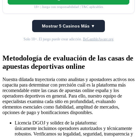
18+ | Juega con responsabilidad | T&C aplicables
Mostrar 5 Casinos Más ▼
Solo 18+. El juego puede crear adicción.
BeGambleAware.org
Metodología de evaluación de las casas de
apuestas deportivas online
Nuestra dilatada trayectoria como analistas y apostadores activos nos
capacita para determinar con precisión cuál es la plataforma más
recomendable entre las casas de apuestas online españa y los
operadores deportivos en general. Para ello, nuestro equipo de
especialistas examina cada sitio en profundidad, evaluando
elementos esenciales como fiabilidad, amplitud de mercados,
opciones de pago y bonificaciones disponibles.
Licencia DGOJ y solidez de la plataforma:
únicamente incluimos operadores autorizados y técnicamente
robustos. Verificamos su legalidad, seguridad, transparencia y