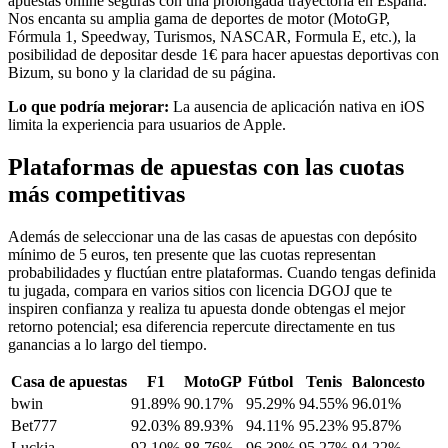
apuestas online seguras con una prolongada trayectoria en España.
Nos encanta su amplia gama de deportes de motor (MotoGP,
Fórmula 1, Speedway, Turismos, NASCAR, Formula E, etc.), la
posibilidad de depositar desde 1€ para hacer apuestas deportivas con
Bizum, su bono y la claridad de su página.
Lo que podría mejorar:
La ausencia de aplicación nativa en iOS
limita la experiencia para usuarios de Apple.
Plataformas de apuestas con las cuotas
más competitivas
Además de seleccionar una de las casas de apuestas con depósito
mínimo de 5 euros, ten presente que las cuotas representan
probabilidades y fluctúan entre plataformas. Cuando tengas definida
tu jugada, compara en varios sitios con licencia DGOJ que te
inspiren confianza y realiza tu apuesta donde obtengas el mejor
retorno potencial; esa diferencia repercute directamente en tus
ganancias a lo largo del tiempo.
Casa de apuestas
F1
MotoGP
Fútbol
Tenis
Baloncesto
bwin
91.89%
90.17%
95.29%
94.55%
96.01%
Bet777
92.03%
89.93%
94.11%
95.23%
95.87%
Luckia
92.10%
88.76%
96.39%
95.27%
94.22%