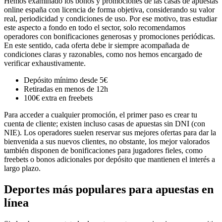
Hemos examinado los bonos y promociones de las casas de apuestas
online españa con licencia de forma objetiva, considerando su valor
real, periodicidad y condiciones de uso. Por ese motivo, tras estudiar
este aspecto a fondo en todo el sector, solo recomendamos
operadores con bonificaciones generosas y promociones periódicas.
En este sentido, cada oferta debe ir siempre acompañada de
condiciones claras y razonables, como nos hemos encargado de
verificar exhaustivamente.
Depósito mínimo desde 5€
Retiradas en menos de 12h
100€ extra en freebets
Para acceder a cualquier promoción, el primer paso es crear tu
cuenta de cliente; existen incluso casas de apuestas sin DNI (con
NIE). Los operadores suelen reservar sus mejores ofertas para dar la
bienvenida a sus nuevos clientes, no obstante, los mejor valorados
también disponen de bonificaciones para jugadores fieles, como
freebets o bonos adicionales por depósito que mantienen el interés a
largo plazo.
Deportes más populares para apuestas en
línea