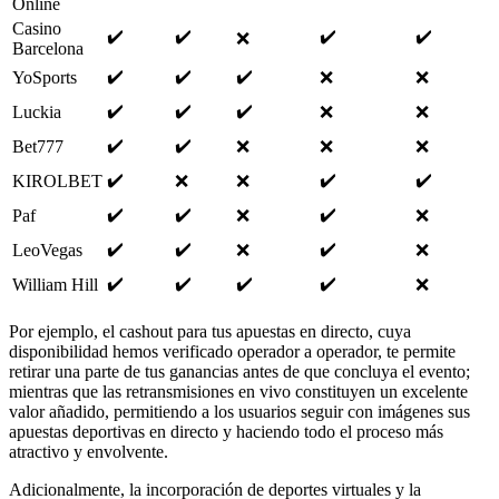
Online
Casino
✔️
✔️
✔️
✔️
❌
Barcelona
✔️
✔️
✔️
YoSports
❌
❌
✔️
✔️
✔️
Luckia
❌
❌
✔️
✔️
Bet777
❌
❌
❌
✔️
✔️
✔️
KIROLBET
❌
❌
✔️
✔️
✔️
Paf
❌
❌
✔️
✔️
✔️
LeoVegas
❌
❌
✔️
✔️
✔️
✔️
William Hill
❌
Por ejemplo, el cashout para tus apuestas en directo, cuya
disponibilidad hemos verificado operador a operador, te permite
retirar una parte de tus ganancias antes de que concluya el evento;
mientras que las retransmisiones en vivo constituyen un excelente
valor añadido, permitiendo a los usuarios seguir con imágenes sus
apuestas deportivas en directo y haciendo todo el proceso más
atractivo y envolvente.
Adicionalmente, la incorporación de deportes virtuales y la