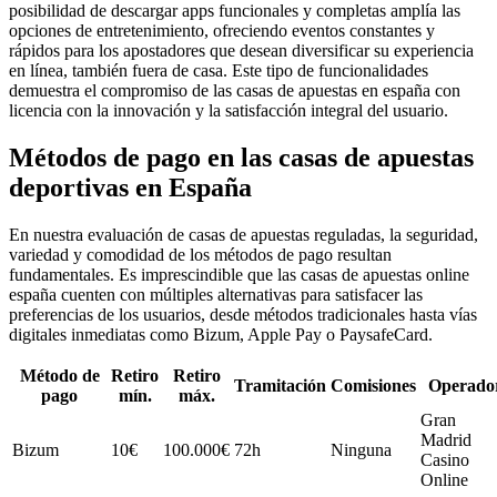
posibilidad de descargar apps funcionales y completas amplía las
opciones de entretenimiento, ofreciendo eventos constantes y
rápidos para los apostadores que desean diversificar su experiencia
en línea, también fuera de casa. Este tipo de funcionalidades
demuestra el compromiso de las casas de apuestas en españa con
licencia con la innovación y la satisfacción integral del usuario.
Métodos de pago en las casas de apuestas
deportivas en España
En nuestra evaluación de casas de apuestas reguladas, la seguridad,
variedad y comodidad de los métodos de pago resultan
fundamentales. Es imprescindible que las casas de apuestas online
españa cuenten con múltiples alternativas para satisfacer las
preferencias de los usuarios, desde métodos tradicionales hasta vías
digitales inmediatas como Bizum, Apple Pay o PaysafeCard.
Método de
Retiro
Retiro
Tramitación
Comisiones
Operado
pago
mín.
máx.
Gran
Madrid
Bizum
10€
100.000€
72h
Ninguna
Casino
Online