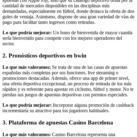
apuestas con Apple Pay, sino que su catálogo deportivo brilla por la
cantidad de mercados disponibles en las disciplinas más
demandadas, especialmente en fútbol, donde destaca la oferta de dos
goles de ventaja. Asimismo, dispone de una gran variedad de vías de
pago para facilitar tanto ingresos como retiradas.
Lo que podría mejorar:
Un bono de bienvenida de mayor cuantía
sería bienvenido para competir con los mejores operadores del
sector.
2. Pronósticos deportivos en bwin
Lo que más valoramos:
Se trata de una de las casas de apuestas
españolas más completas por sus funciones, live streaming o
promociones destacadas. Además, ofrece una app de primer nivel,
una oferta deportiva excepcional, un proceso de retirada de los más
rápidos y es referente para apostar en ciclismo, fútbol y motor. No te
pierdas sus juegos de apuestas deportivas con premios especiales.
Lo que podría mejorar:
Incorporar alguna promoción de cashback
incrementaría su atractivo para los jugadores habituales.
3. Plataforma de apuestas Casino Barcelona
Lo que más valoramos:
Casino Barcelona representa una