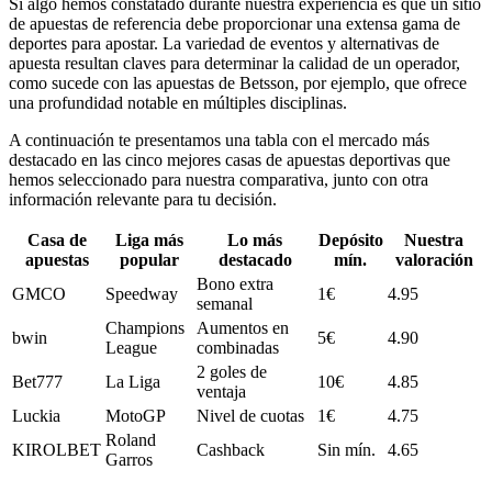
Si algo hemos constatado durante nuestra experiencia es que un sitio
de apuestas de referencia debe proporcionar una extensa gama de
deportes para apostar. La variedad de eventos y alternativas de
apuesta resultan claves para determinar la calidad de un operador,
como sucede con las apuestas de Betsson, por ejemplo, que ofrece
una profundidad notable en múltiples disciplinas.
A continuación te presentamos una tabla con el mercado más
destacado en las cinco mejores casas de apuestas deportivas que
hemos seleccionado para nuestra comparativa, junto con otra
información relevante para tu decisión.
Casa de
Liga más
Lo más
Depósito
Nuestra
apuestas
popular
destacado
mín.
valoración
Bono extra
GMCO
Speedway
1€
4.95
semanal
Champions
Aumentos en
bwin
5€
4.90
League
combinadas
2 goles de
Bet777
La Liga
10€
4.85
ventaja
Luckia
MotoGP
Nivel de cuotas
1€
4.75
Roland
KIROLBET
Cashback
Sin mín.
4.65
Garros