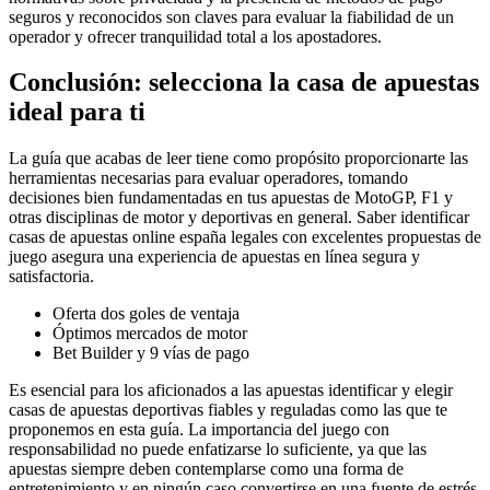
seguros y reconocidos son claves para evaluar la fiabilidad de un
operador y ofrecer tranquilidad total a los apostadores.
Conclusión: selecciona la casa de apuestas
ideal para ti
La guía que acabas de leer tiene como propósito proporcionarte las
herramientas necesarias para evaluar operadores, tomando
decisiones bien fundamentadas en tus apuestas de MotoGP, F1 y
otras disciplinas de motor y deportivas en general. Saber identificar
casas de apuestas online españa legales con excelentes propuestas de
juego asegura una experiencia de apuestas en línea segura y
satisfactoria.
Oferta dos goles de ventaja
Óptimos mercados de motor
Bet Builder y 9 vías de pago
Es esencial para los aficionados a las apuestas identificar y elegir
casas de apuestas deportivas fiables y reguladas como las que te
proponemos en esta guía. La importancia del juego con
responsabilidad no puede enfatizarse lo suficiente, ya que las
apuestas siempre deben contemplarse como una forma de
entretenimiento y en ningún caso convertirse en una fuente de estrés