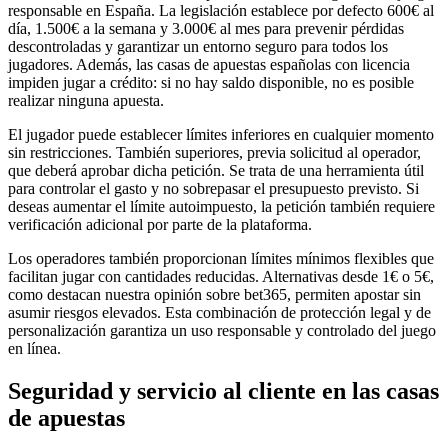
responsable en España. La legislación establece por defecto 600€ al
día, 1.500€ a la semana y 3.000€ al mes para prevenir pérdidas
descontroladas y garantizar un entorno seguro para todos los
jugadores. Además, las casas de apuestas españolas con licencia
impiden jugar a crédito: si no hay saldo disponible, no es posible
realizar ninguna apuesta.
El jugador puede establecer límites inferiores en cualquier momento
sin restricciones. También superiores, previa solicitud al operador,
que deberá aprobar dicha petición. Se trata de una herramienta útil
para controlar el gasto y no sobrepasar el presupuesto previsto. Si
deseas aumentar el límite autoimpuesto, la petición también requiere
verificación adicional por parte de la plataforma.
Los operadores también proporcionan límites mínimos flexibles que
facilitan jugar con cantidades reducidas. Alternativas desde 1€ o 5€,
como destacan nuestra opinión sobre bet365, permiten apostar sin
asumir riesgos elevados. Esta combinación de protección legal y de
personalización garantiza un uso responsable y controlado del juego
en línea.
Seguridad y servicio al cliente en las casas
de apuestas