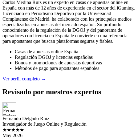
Carlos Medina Ruiz es un experto en casas de apuestas online en
España con más de 12 años de experiencia en el sector del iGaming.
Licenciado en Periodismo Deportivo por la Universidad
Complutense de Madrid, ha colaborado con los principales medios
especializados en apuestas del mercado español. Su profundo
conocimiento de la regulación de la DGOJ y del panorama de
operadores con licencia en España le convierte en una referencia
para apostantes que buscan plataformas seguras y fiables.
Casas de apuestas online España
Regulación DGOJ y licencias españolas
Bonos y promociones de apuestas deportivas
Métodos de pago para apostantes españoles
Ver perfil completo →
Revisado por nuestros expertos
Fernando Delgado Ruiz
Investigador de Juego Online y Regulación
★★★★★
May 2026