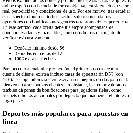
Hemos examinado los bonos y promociones de las casas de apuestas
online españa con licencia de forma objetiva, considerando su valor
real, periodicidad y condiciones de uso. Por ese motivo, tras estudiar
este aspecto a fondo en todo el sector, solo recomendamos
operadores con bonificaciones generosas y promociones periódicas.
En este sentido, cada oferta debe ir siempre acompañada de
condiciones claras y razonables, como nos hemos encargado de
verificar exhaustivamente.
Depósito mínimo desde 5€
Retiradas en menos de 12h
100€ extra en freebets
Para acceder a cualquier promoción, el primer paso es crear tu
cuenta de cliente; existen incluso casas de apuestas sin DNI (con
NIE). Los operadores suelen reservar sus mejores ofertas para dar la
bienvenida a sus nuevos clientes, no obstante, los mejor valorados
también disponen de bonificaciones para jugadores fieles, como
freebets o bonos adicionales por depósito que mantienen el interés a
largo plazo.
Deportes más populares para apuestas en
línea