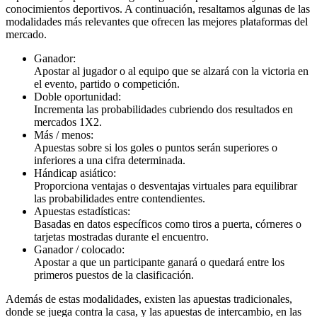
conocimientos deportivos. A continuación, resaltamos algunas de las
modalidades más relevantes que ofrecen las mejores plataformas del
mercado.
Ganador:
Apostar al jugador o al equipo que se alzará con la victoria en
el evento, partido o competición.
Doble oportunidad:
Incrementa las probabilidades cubriendo dos resultados en
mercados 1X2.
Más / menos:
Apuestas sobre si los goles o puntos serán superiores o
inferiores a una cifra determinada.
Hándicap asiático:
Proporciona ventajas o desventajas virtuales para equilibrar
las probabilidades entre contendientes.
Apuestas estadísticas:
Basadas en datos específicos como tiros a puerta, córneres o
tarjetas mostradas durante el encuentro.
Ganador / colocado:
Apostar a que un participante ganará o quedará entre los
primeros puestos de la clasificación.
Además de estas modalidades, existen las apuestas tradicionales,
donde se juega contra la casa, y las apuestas de intercambio, en las