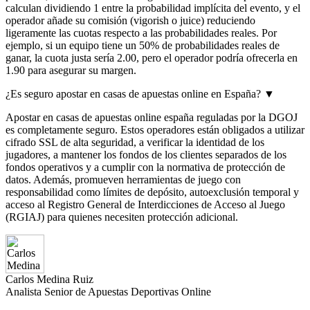
calculan dividiendo 1 entre la probabilidad implícita del evento, y el
operador añade su comisión (vigorish o juice) reduciendo
ligeramente las cuotas respecto a las probabilidades reales. Por
ejemplo, si un equipo tiene un 50% de probabilidades reales de
ganar, la cuota justa sería 2.00, pero el operador podría ofrecerla en
1.90 para asegurar su margen.
¿Es seguro apostar en casas de apuestas online en España?
▼
Apostar en casas de apuestas online españa reguladas por la DGOJ
es completamente seguro. Estos operadores están obligados a utilizar
cifrado SSL de alta seguridad, a verificar la identidad de los
jugadores, a mantener los fondos de los clientes separados de los
fondos operativos y a cumplir con la normativa de protección de
datos. Además, promueven herramientas de juego con
responsabilidad como límites de depósito, autoexclusión temporal y
acceso al Registro General de Interdicciones de Acceso al Juego
(RGIAJ) para quienes necesiten protección adicional.
Carlos Medina Ruiz
Analista Senior de Apuestas Deportivas Online