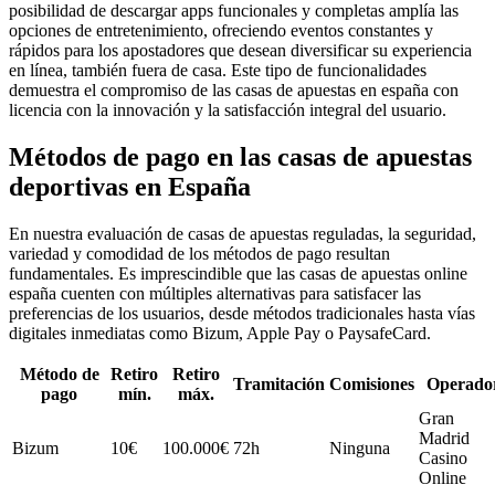
posibilidad de descargar apps funcionales y completas amplía las
opciones de entretenimiento, ofreciendo eventos constantes y
rápidos para los apostadores que desean diversificar su experiencia
en línea, también fuera de casa. Este tipo de funcionalidades
demuestra el compromiso de las casas de apuestas en españa con
licencia con la innovación y la satisfacción integral del usuario.
Métodos de pago en las casas de apuestas
deportivas en España
En nuestra evaluación de casas de apuestas reguladas, la seguridad,
variedad y comodidad de los métodos de pago resultan
fundamentales. Es imprescindible que las casas de apuestas online
españa cuenten con múltiples alternativas para satisfacer las
preferencias de los usuarios, desde métodos tradicionales hasta vías
digitales inmediatas como Bizum, Apple Pay o PaysafeCard.
Método de
Retiro
Retiro
Tramitación
Comisiones
Operado
pago
mín.
máx.
Gran
Madrid
Bizum
10€
100.000€
72h
Ninguna
Casino
Online