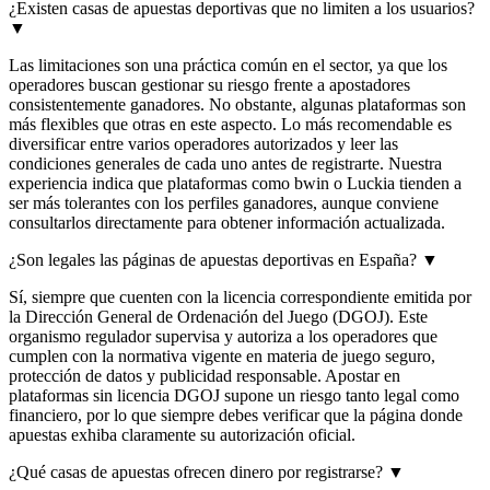
¿Existen casas de apuestas deportivas que no limiten a los usuarios?
▼
Las limitaciones son una práctica común en el sector, ya que los
operadores buscan gestionar su riesgo frente a apostadores
consistentemente ganadores. No obstante, algunas plataformas son
más flexibles que otras en este aspecto. Lo más recomendable es
diversificar entre varios operadores autorizados y leer las
condiciones generales de cada uno antes de registrarte. Nuestra
experiencia indica que plataformas como bwin o Luckia tienden a
ser más tolerantes con los perfiles ganadores, aunque conviene
consultarlos directamente para obtener información actualizada.
¿Son legales las páginas de apuestas deportivas en España?
▼
Sí, siempre que cuenten con la licencia correspondiente emitida por
la Dirección General de Ordenación del Juego (DGOJ). Este
organismo regulador supervisa y autoriza a los operadores que
cumplen con la normativa vigente en materia de juego seguro,
protección de datos y publicidad responsable. Apostar en
plataformas sin licencia DGOJ supone un riesgo tanto legal como
financiero, por lo que siempre debes verificar que la página donde
apuestas exhiba claramente su autorización oficial.
¿Qué casas de apuestas ofrecen dinero por registrarse?
▼