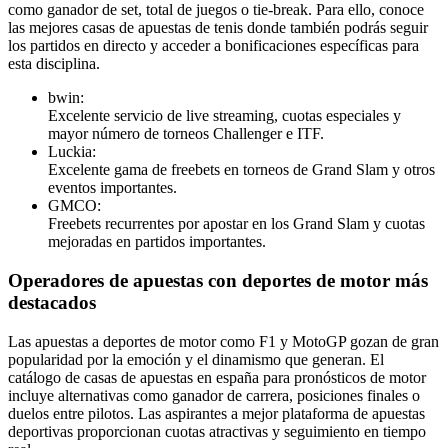
como ganador de set, total de juegos o tie-break. Para ello, conoce
las mejores casas de apuestas de tenis donde también podrás seguir
los partidos en directo y acceder a bonificaciones específicas para
esta disciplina.
bwin:
Excelente servicio de live streaming, cuotas especiales y
mayor número de torneos Challenger e ITF.
Luckia:
Excelente gama de freebets en torneos de Grand Slam y otros
eventos importantes.
GMCO:
Freebets recurrentes por apostar en los Grand Slam y cuotas
mejoradas en partidos importantes.
Operadores de apuestas con deportes de motor más
destacados
Las apuestas a deportes de motor como F1 y MotoGP gozan de gran
popularidad por la emoción y el dinamismo que generan. El
catálogo de casas de apuestas en españa para pronósticos de motor
incluye alternativas como ganador de carrera, posiciones finales o
duelos entre pilotos. Las aspirantes a mejor plataforma de apuestas
deportivas proporcionan cuotas atractivas y seguimiento en tiempo