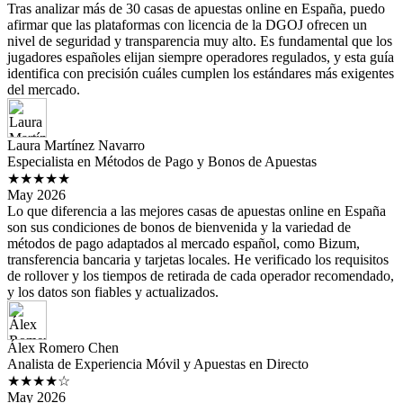
Tras analizar más de 30 casas de apuestas online en España, puedo
afirmar que las plataformas con licencia de la DGOJ ofrecen un
nivel de seguridad y transparencia muy alto. Es fundamental que los
jugadores españoles elijan siempre operadores regulados, y esta guía
identifica con precisión cuáles cumplen los estándares más exigentes
del mercado.
Laura Martínez Navarro
Especialista en Métodos de Pago y Bonos de Apuestas
★★★★★
May 2026
Lo que diferencia a las mejores casas de apuestas online en España
son sus condiciones de bonos de bienvenida y la variedad de
métodos de pago adaptados al mercado español, como Bizum,
transferencia bancaria y tarjetas locales. He verificado los requisitos
de rollover y los tiempos de retirada de cada operador recomendado,
y los datos son fiables y actualizados.
Álex Romero Chen
Analista de Experiencia Móvil y Apuestas en Directo
★★★★☆
May 2026