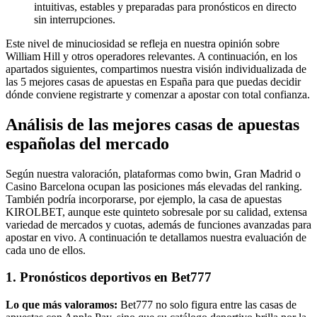
intuitivas, estables y preparadas para pronósticos en directo
sin interrupciones.
Este nivel de minuciosidad se refleja en nuestra opinión sobre
William Hill y otros operadores relevantes. A continuación, en los
apartados siguientes, compartimos nuestra visión individualizada de
las 5 mejores casas de apuestas en España para que puedas decidir
dónde conviene registrarte y comenzar a apostar con total confianza.
Análisis de las mejores casas de apuestas
españolas del mercado
Según nuestra valoración, plataformas como bwin, Gran Madrid o
Casino Barcelona ocupan las posiciones más elevadas del ranking.
También podría incorporarse, por ejemplo, la casa de apuestas
KIROLBET, aunque este quinteto sobresale por su calidad, extensa
variedad de mercados y cuotas, además de funciones avanzadas para
apostar en vivo. A continuación te detallamos nuestra evaluación de
cada uno de ellos.
1. Pronósticos deportivos en Bet777
Lo que más valoramos:
Bet777 no solo figura entre las casas de