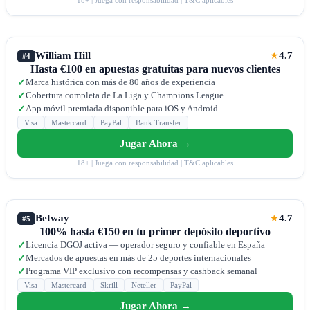
William Hill
4.7
★
#4
Hasta €100 en apuestas gratuitas para nuevos clientes
Marca histórica con más de 80 años de experiencia
✓
Cobertura completa de La Liga y Champions League
✓
App móvil premiada disponible para iOS y Android
✓
Visa
Mastercard
PayPal
Bank Transfer
Jugar Ahora →
18+ | Juega con responsabilidad | T&C aplicables
Betway
4.7
★
#5
100% hasta €150 en tu primer depósito deportivo
Licencia DGOJ activa — operador seguro y confiable en España
✓
Mercados de apuestas en más de 25 deportes internacionales
✓
Programa VIP exclusivo con recompensas y cashback semanal
✓
Visa
Mastercard
Skrill
Neteller
PayPal
Jugar Ahora →