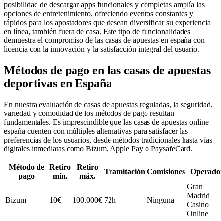
posibilidad de descargar apps funcionales y completas amplía las
opciones de entretenimiento, ofreciendo eventos constantes y
rápidos para los apostadores que desean diversificar su experiencia
en línea, también fuera de casa. Este tipo de funcionalidades
demuestra el compromiso de las casas de apuestas en españa con
licencia con la innovación y la satisfacción integral del usuario.
Métodos de pago en las casas de apuestas
deportivas en España
En nuestra evaluación de casas de apuestas reguladas, la seguridad,
variedad y comodidad de los métodos de pago resultan
fundamentales. Es imprescindible que las casas de apuestas online
españa cuenten con múltiples alternativas para satisfacer las
preferencias de los usuarios, desde métodos tradicionales hasta vías
digitales inmediatas como Bizum, Apple Pay o PaysafeCard.
Método de
Retiro
Retiro
Tramitación
Comisiones
Operado
pago
mín.
máx.
Gran
Madrid
Bizum
10€
100.000€
72h
Ninguna
Casino
Online