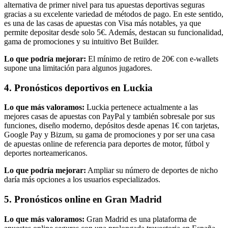
alternativa de primer nivel para tus apuestas deportivas seguras
gracias a su excelente variedad de métodos de pago. En este sentido,
es una de las casas de apuestas con Visa más notables, ya que
permite depositar desde solo 5€. Además, destacan su funcionalidad,
gama de promociones y su intuitivo Bet Builder.
Lo que podría mejorar:
El mínimo de retiro de 20€ con e-wallets
supone una limitación para algunos jugadores.
4. Pronósticos deportivos en Luckia
Lo que más valoramos:
Luckia pertenece actualmente a las
mejores casas de apuestas con PayPal y también sobresale por sus
funciones, diseño moderno, depósitos desde apenas 1€ con tarjetas,
Google Pay y Bizum, su gama de promociones y por ser una casa
de apuestas online de referencia para deportes de motor, fútbol y
deportes norteamericanos.
Lo que podría mejorar:
Ampliar su número de deportes de nicho
daría más opciones a los usuarios especializados.
5. Pronósticos online en Gran Madrid
Lo que más valoramos:
Gran Madrid es una plataforma de