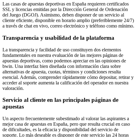
Las casas de apuestas deportivas en España requieren certificados
SSL y licencias emitidas por la Dirección General de Ordenación
del Juego (DGOJ). Asimismo, deben disponer de un servicio al
cliente eficiente, disponible en horario amplio (preferiblemente 24/7)
a través de chat en vivo, correo electrónico y teléfono como mínimo.
Transparencia y usabilidad de la plataforma
La transparencia y facilidad de uso constituyen dos elementos
fundamentales en nuestra evaluación de las mejores páginas de
apuestas deportivas, como podemos apreciar en las opiniones de
bwin. Una interfaz bien diseñada con información clara sobre
alternativas de apuesta, cuotas, términos y condiciones resulta
esencial. Además, comprender rápidamente cómo depositar, retirar y
acceder al soporte aumenta la calificación del operador en nuestra
valoración.
Servicio al cliente en las principales páginas de
apuestas
Un aspecto frecuentemente subestimado al valorar las aspirantes a
mejor casa de apuestas en España, pero que resulta crucial en caso
de dificultades, es la eficacia y disponibilidad del servicio de
soporte. Lo más deseable es disponer de este servicio las 24 horas