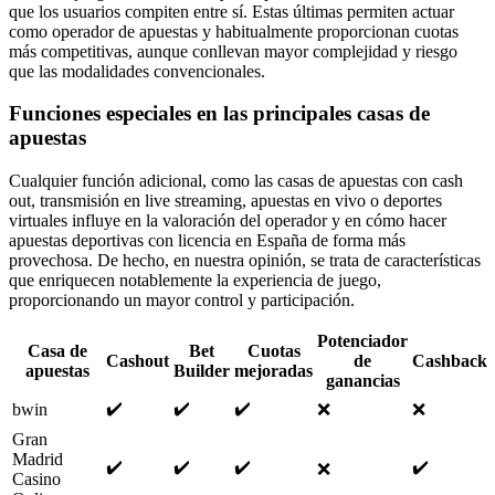
que los usuarios compiten entre sí. Estas últimas permiten actuar
como operador de apuestas y habitualmente proporcionan cuotas
más competitivas, aunque conllevan mayor complejidad y riesgo
que las modalidades convencionales.
Funciones especiales en las principales casas de
apuestas
Cualquier función adicional, como las casas de apuestas con cash
out, transmisión en live streaming, apuestas en vivo o deportes
virtuales influye en la valoración del operador y en cómo hacer
apuestas deportivas con licencia en España de forma más
provechosa. De hecho, en nuestra opinión, se trata de características
que enriquecen notablemente la experiencia de juego,
proporcionando un mayor control y participación.
Potenciador
Casa de
Bet
Cuotas
Cashout
de
Cashback
apuestas
Builder
mejoradas
ganancias
✔️
✔️
✔️
bwin
❌
❌
Gran
Madrid
✔️
✔️
✔️
✔️
❌
Casino