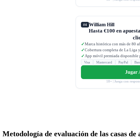
William Hill
#4
Hasta €100 en apuesta
cli
Marca histórica con más de 80 a
✓
Cobertura completa de La Liga
✓
App móvil premiada disponible 
✓
Visa
Mastercard
PayPal
Ban
Jugar
18+ | Juega con respon
Metodología de evaluación de las casas de 