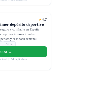
4.7
★
imer depósito deportivo
seguro y confiable en España
 deportes internacionales
mpensas y cashback semanal
r
PayPal
hora →
ilidad | T&C aplicables