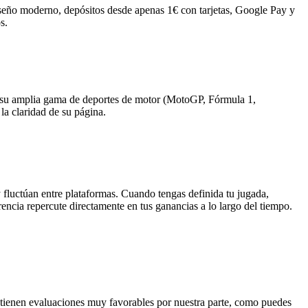
iseño moderno, depósitos desde apenas 1€ con tarjetas, Google Pay y
s.
a su amplia gama de deportes de motor (MotoGP, Fórmula 1,
a claridad de su página.
 fluctúan entre plataformas. Cuando tengas definida tu jugada,
encia repercute directamente en tus ganancias a lo largo del tiempo.
obtienen evaluaciones muy favorables por nuestra parte, como puedes