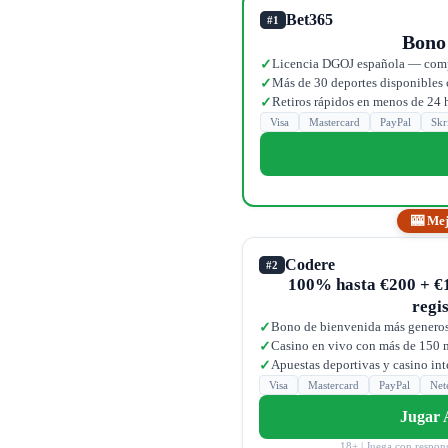
Bet365
#1
Bono 
Licencia DGOJ española — comp
✓
Más de 30 deportes disponibles 
✓
Retiros rápidos en menos de 24 
✓
Visa
Mastercard
PayPal
Skri
🎰 Me
Codere
#2
100% hasta €200 + €10
regi
Bono de bienvenida más generoso
✓
Casino en vivo con más de 150 
✓
Apuestas deportivas y casino int
✓
Visa
Mastercard
PayPal
Nete
Jugar
18+ | Juega con respon