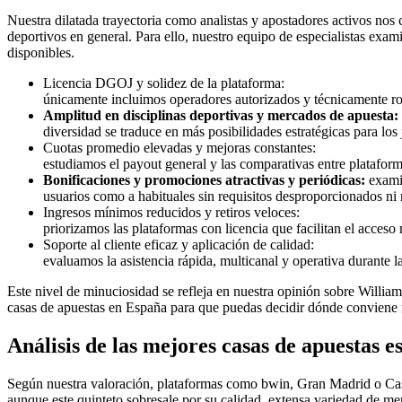
Nuestra dilatada trayectoria como analistas y apostadores activos nos
deportivos en general. Para ello, nuestro equipo de especialistas exa
disponibles.
Licencia DGOJ y solidez de la plataforma:
únicamente incluimos operadores autorizados y técnicamente rob
Amplitud en disciplinas deportivas y mercados de apuesta:
diversidad se traduce en más posibilidades estratégicas para los
Cuotas promedio elevadas y mejoras constantes:
estudiamos el payout general y las comparativas entre platafor
Bonificaciones y promociones atractivas y periódicas:
examin
usuarios como a habituales sin requisitos desproporcionados ni 
Ingresos mínimos reducidos y retiros veloces:
priorizamos las plataformas con licencia que facilitan el acceso 
Soporte al cliente eficaz y aplicación de calidad:
evaluamos la asistencia rápida, multicanal y operativa durante l
Este nivel de minuciosidad se refleja en nuestra opinión sobre William
casas de apuestas en España para que puedas decidir dónde conviene re
Análisis de las mejores casas de apuestas 
Según nuestra valoración, plataformas como bwin, Gran Madrid o Cas
aunque este quinteto sobresale por su calidad, extensa variedad de me