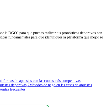
por la DGOJ para que puedas realizar tus pronósticos deportivos con
ticas fundamentales para que identifiques la plataforma que mejor se
ataformas de apuestas con las cuotas más competitivas
uestas deportivas
7
Métodos de pago en las casas de apuestas
guntas frecuentes