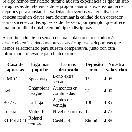
Si algo hemos constatado durante nuestra experiencia es que un sitio
de apuestas de referencia debe proporcionar una extensa gama de
deportes para apostar. La variedad de eventos y alternativas de
apuesta resultan claves para determinar la calidad de un operador,
como sucede con las apuestas de Betsson, por ejemplo, que ofrece
una profundidad notable en múltiples disciplinas.
A continuación te presentamos una tabla con el mercado más
destacado en las cinco mejores casas de apuestas deportivas que
hemos seleccionado para nuestra comparativa, junto con otra
información relevante para tu decisión.
Casa de
Liga más
Lo más
Depósito
Nuestra
apuestas
popular
destacado
mín.
valoración
Bono extra
GMCO
Speedway
1€
4.95
semanal
Champions
Aumentos en
bwin
5€
4.90
League
combinadas
2 goles de
Bet777
La Liga
10€
4.85
ventaja
Luckia
MotoGP
Nivel de cuotas
1€
4.75
Roland
KIROLBET
Cashback
Sin mín.
4.65
Garros