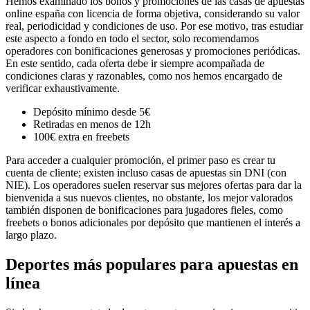
Hemos examinado los bonos y promociones de las casas de apuestas
online españa con licencia de forma objetiva, considerando su valor
real, periodicidad y condiciones de uso. Por ese motivo, tras estudiar
este aspecto a fondo en todo el sector, solo recomendamos
operadores con bonificaciones generosas y promociones periódicas.
En este sentido, cada oferta debe ir siempre acompañada de
condiciones claras y razonables, como nos hemos encargado de
verificar exhaustivamente.
Depósito mínimo desde 5€
Retiradas en menos de 12h
100€ extra en freebets
Para acceder a cualquier promoción, el primer paso es crear tu
cuenta de cliente; existen incluso casas de apuestas sin DNI (con
NIE). Los operadores suelen reservar sus mejores ofertas para dar la
bienvenida a sus nuevos clientes, no obstante, los mejor valorados
también disponen de bonificaciones para jugadores fieles, como
freebets o bonos adicionales por depósito que mantienen el interés a
largo plazo.
Deportes más populares para apuestas en
línea