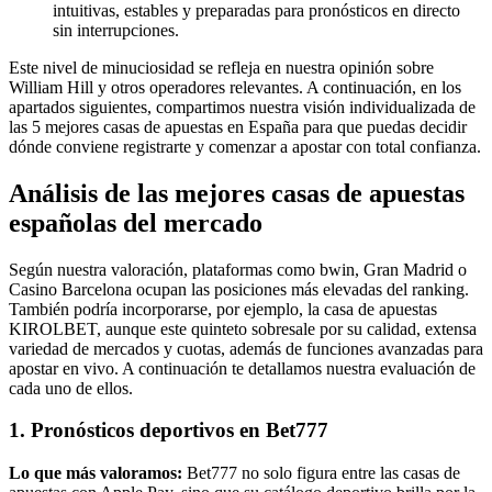
intuitivas, estables y preparadas para pronósticos en directo
sin interrupciones.
Este nivel de minuciosidad se refleja en nuestra opinión sobre
William Hill y otros operadores relevantes. A continuación, en los
apartados siguientes, compartimos nuestra visión individualizada de
las 5 mejores casas de apuestas en España para que puedas decidir
dónde conviene registrarte y comenzar a apostar con total confianza.
Análisis de las mejores casas de apuestas
españolas del mercado
Según nuestra valoración, plataformas como bwin, Gran Madrid o
Casino Barcelona ocupan las posiciones más elevadas del ranking.
También podría incorporarse, por ejemplo, la casa de apuestas
KIROLBET, aunque este quinteto sobresale por su calidad, extensa
variedad de mercados y cuotas, además de funciones avanzadas para
apostar en vivo. A continuación te detallamos nuestra evaluación de
cada uno de ellos.
1. Pronósticos deportivos en Bet777
Lo que más valoramos:
Bet777 no solo figura entre las casas de