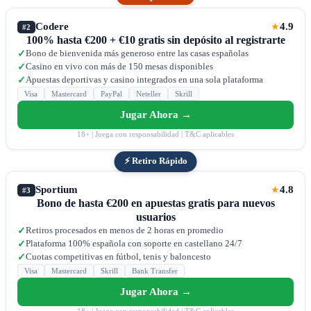
Codere
4.9
★
#2
100% hasta €200 + €10 gratis sin depósito al registrarte
Bono de bienvenida más generoso entre las casas españolas
✓
Casino en vivo con más de 150 mesas disponibles
✓
Apuestas deportivas y casino integrados en una sola plataforma
✓
Visa
Mastercard
PayPal
Neteller
Skrill
Jugar Ahora →
18+ | Juega con responsabilidad | T&C aplicables
⚡ Retiro Rápido
Sportium
4.8
★
#3
Bono de hasta €200 en apuestas gratis para nuevos
usuarios
Retiros procesados en menos de 2 horas en promedio
✓
Plataforma 100% española con soporte en castellano 24/7
✓
Cuotas competitivas en fútbol, tenis y baloncesto
✓
Visa
Mastercard
Skrill
Bank Transfer
Jugar Ahora →
18+ | Juega con responsabilidad | T&C aplicables