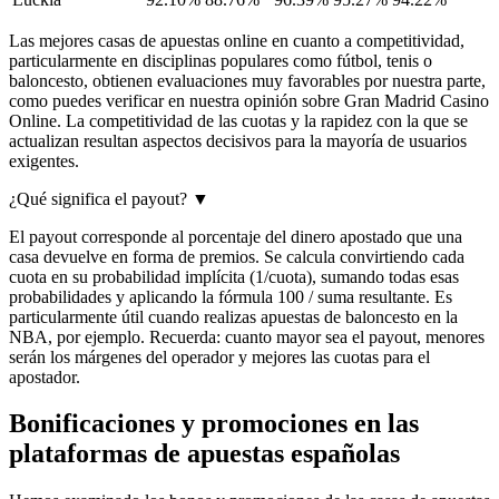
Las mejores casas de apuestas online en cuanto a competitividad,
particularmente en disciplinas populares como fútbol, tenis o
baloncesto, obtienen evaluaciones muy favorables por nuestra parte,
como puedes verificar en nuestra opinión sobre Gran Madrid Casino
Online. La competitividad de las cuotas y la rapidez con la que se
actualizan resultan aspectos decisivos para la mayoría de usuarios
exigentes.
¿Qué significa el payout?
▼
El payout corresponde al porcentaje del dinero apostado que una
casa devuelve en forma de premios. Se calcula convirtiendo cada
cuota en su probabilidad implícita (1/cuota), sumando todas esas
probabilidades y aplicando la fórmula 100 / suma resultante. Es
particularmente útil cuando realizas apuestas de baloncesto en la
NBA, por ejemplo. Recuerda: cuanto mayor sea el payout, menores
serán los márgenes del operador y mejores las cuotas para el
apostador.
Bonificaciones y promociones en las
plataformas de apuestas españolas