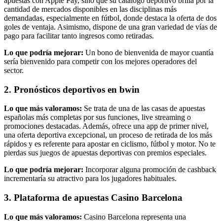
apuestas con Apple Pay, sino que su catálogo deportivo brilla por la
cantidad de mercados disponibles en las disciplinas más
demandadas, especialmente en fútbol, donde destaca la oferta de dos
goles de ventaja. Asimismo, dispone de una gran variedad de vías de
pago para facilitar tanto ingresos como retiradas.
Lo que podría mejorar:
Un bono de bienvenida de mayor cuantía
sería bienvenido para competir con los mejores operadores del
sector.
2. Pronósticos deportivos en bwin
Lo que más valoramos:
Se trata de una de las casas de apuestas
españolas más completas por sus funciones, live streaming o
promociones destacadas. Además, ofrece una app de primer nivel,
una oferta deportiva excepcional, un proceso de retirada de los más
rápidos y es referente para apostar en ciclismo, fútbol y motor. No te
pierdas sus juegos de apuestas deportivas con premios especiales.
Lo que podría mejorar:
Incorporar alguna promoción de cashback
incrementaría su atractivo para los jugadores habituales.
3. Plataforma de apuestas Casino Barcelona
Lo que más valoramos:
Casino Barcelona representa una