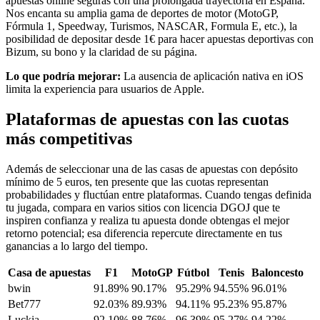
apuestas online seguras con una prolongada trayectoria en España.
Nos encanta su amplia gama de deportes de motor (MotoGP,
Fórmula 1, Speedway, Turismos, NASCAR, Formula E, etc.), la
posibilidad de depositar desde 1€ para hacer apuestas deportivas con
Bizum, su bono y la claridad de su página.
Lo que podría mejorar:
La ausencia de aplicación nativa en iOS
limita la experiencia para usuarios de Apple.
Plataformas de apuestas con las cuotas
más competitivas
Además de seleccionar una de las casas de apuestas con depósito
mínimo de 5 euros, ten presente que las cuotas representan
probabilidades y fluctúan entre plataformas. Cuando tengas definida
tu jugada, compara en varios sitios con licencia DGOJ que te
inspiren confianza y realiza tu apuesta donde obtengas el mejor
retorno potencial; esa diferencia repercute directamente en tus
ganancias a lo largo del tiempo.
Casa de apuestas
F1
MotoGP
Fútbol
Tenis
Baloncesto
bwin
91.89%
90.17%
95.29%
94.55%
96.01%
Bet777
92.03%
89.93%
94.11%
95.23%
95.87%
Luckia
92.10%
88.76%
96.39%
95.27%
94.22%