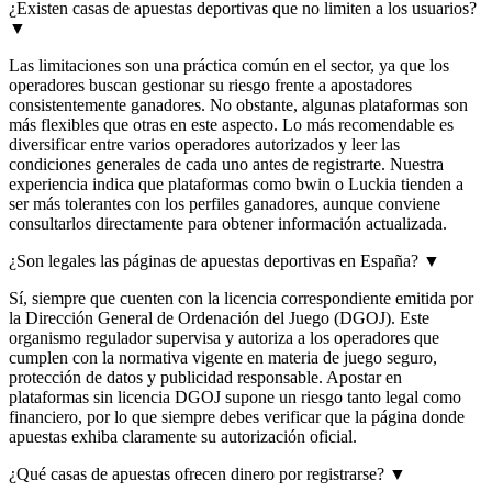
¿Existen casas de apuestas deportivas que no limiten a los usuarios?
▼
Las limitaciones son una práctica común en el sector, ya que los
operadores buscan gestionar su riesgo frente a apostadores
consistentemente ganadores. No obstante, algunas plataformas son
más flexibles que otras en este aspecto. Lo más recomendable es
diversificar entre varios operadores autorizados y leer las
condiciones generales de cada uno antes de registrarte. Nuestra
experiencia indica que plataformas como bwin o Luckia tienden a
ser más tolerantes con los perfiles ganadores, aunque conviene
consultarlos directamente para obtener información actualizada.
¿Son legales las páginas de apuestas deportivas en España?
▼
Sí, siempre que cuenten con la licencia correspondiente emitida por
la Dirección General de Ordenación del Juego (DGOJ). Este
organismo regulador supervisa y autoriza a los operadores que
cumplen con la normativa vigente en materia de juego seguro,
protección de datos y publicidad responsable. Apostar en
plataformas sin licencia DGOJ supone un riesgo tanto legal como
financiero, por lo que siempre debes verificar que la página donde
apuestas exhiba claramente su autorización oficial.
¿Qué casas de apuestas ofrecen dinero por registrarse?
▼