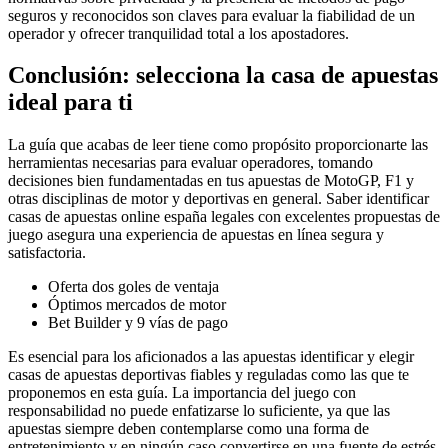
seguros y reconocidos son claves para evaluar la fiabilidad de un
operador y ofrecer tranquilidad total a los apostadores.
Conclusión: selecciona la casa de apuestas
ideal para ti
La guía que acabas de leer tiene como propósito proporcionarte las
herramientas necesarias para evaluar operadores, tomando
decisiones bien fundamentadas en tus apuestas de MotoGP, F1 y
otras disciplinas de motor y deportivas en general. Saber identificar
casas de apuestas online españa legales con excelentes propuestas de
juego asegura una experiencia de apuestas en línea segura y
satisfactoria.
Oferta dos goles de ventaja
Óptimos mercados de motor
Bet Builder y 9 vías de pago
Es esencial para los aficionados a las apuestas identificar y elegir
casas de apuestas deportivas fiables y reguladas como las que te
proponemos en esta guía. La importancia del juego con
responsabilidad no puede enfatizarse lo suficiente, ya que las
apuestas siempre deben contemplarse como una forma de
entretenimiento y en ningún caso convertirse en una fuente de estrés