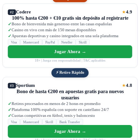
Codere
4.9
★
#2
100% hasta €200 + €10 gratis sin depósito al registrarte
Bono de bienvenida más generoso entre las casas españolas
✓
Casino en vivo con más de 150 mesas disponibles
✓
Apuestas deportivas y casino integrados en una sola plataforma
✓
Visa
Mastercard
PayPal
Neteller
Skrill
Jugar Ahora →
18+ | Juega con responsabilidad | T&C aplicables
⚡ Retiro Rápido
Sportium
4.8
★
#3
Bono de hasta €200 en apuestas gratis para nuevos
usuarios
Retiros procesados en menos de 2 horas en promedio
✓
Plataforma 100% española con soporte en castellano 24/7
✓
Cuotas competitivas en fútbol, tenis y baloncesto
✓
Visa
Mastercard
Skrill
Bank Transfer
Jugar Ahora →
18+ | Juega con responsabilidad | T&C aplicables