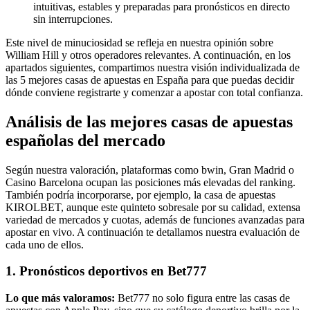
intuitivas, estables y preparadas para pronósticos en directo
sin interrupciones.
Este nivel de minuciosidad se refleja en nuestra opinión sobre
William Hill y otros operadores relevantes. A continuación, en los
apartados siguientes, compartimos nuestra visión individualizada de
las 5 mejores casas de apuestas en España para que puedas decidir
dónde conviene registrarte y comenzar a apostar con total confianza.
Análisis de las mejores casas de apuestas
españolas del mercado
Según nuestra valoración, plataformas como bwin, Gran Madrid o
Casino Barcelona ocupan las posiciones más elevadas del ranking.
También podría incorporarse, por ejemplo, la casa de apuestas
KIROLBET, aunque este quinteto sobresale por su calidad, extensa
variedad de mercados y cuotas, además de funciones avanzadas para
apostar en vivo. A continuación te detallamos nuestra evaluación de
cada uno de ellos.
1. Pronósticos deportivos en Bet777
Lo que más valoramos:
Bet777 no solo figura entre las casas de