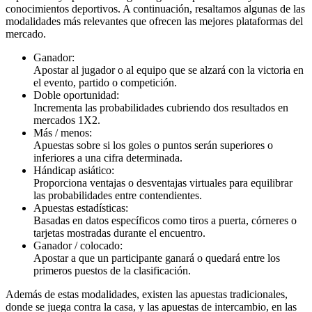
conocimientos deportivos. A continuación, resaltamos algunas de las
modalidades más relevantes que ofrecen las mejores plataformas del
mercado.
Ganador:
Apostar al jugador o al equipo que se alzará con la victoria en
el evento, partido o competición.
Doble oportunidad:
Incrementa las probabilidades cubriendo dos resultados en
mercados 1X2.
Más / menos:
Apuestas sobre si los goles o puntos serán superiores o
inferiores a una cifra determinada.
Hándicap asiático:
Proporciona ventajas o desventajas virtuales para equilibrar
las probabilidades entre contendientes.
Apuestas estadísticas:
Basadas en datos específicos como tiros a puerta, córneres o
tarjetas mostradas durante el encuentro.
Ganador / colocado:
Apostar a que un participante ganará o quedará entre los
primeros puestos de la clasificación.
Además de estas modalidades, existen las apuestas tradicionales,
donde se juega contra la casa, y las apuestas de intercambio, en las