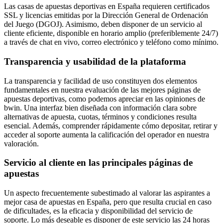
Las casas de apuestas deportivas en España requieren certificados
SSL y licencias emitidas por la Dirección General de Ordenación
del Juego (DGOJ). Asimismo, deben disponer de un servicio al
cliente eficiente, disponible en horario amplio (preferiblemente 24/7)
a través de chat en vivo, correo electrónico y teléfono como mínimo.
Transparencia y usabilidad de la plataforma
La transparencia y facilidad de uso constituyen dos elementos
fundamentales en nuestra evaluación de las mejores páginas de
apuestas deportivas, como podemos apreciar en las opiniones de
bwin. Una interfaz bien diseñada con información clara sobre
alternativas de apuesta, cuotas, términos y condiciones resulta
esencial. Además, comprender rápidamente cómo depositar, retirar y
acceder al soporte aumenta la calificación del operador en nuestra
valoración.
Servicio al cliente en las principales páginas de
apuestas
Un aspecto frecuentemente subestimado al valorar las aspirantes a
mejor casa de apuestas en España, pero que resulta crucial en caso
de dificultades, es la eficacia y disponibilidad del servicio de
soporte. Lo más deseable es disponer de este servicio las 24 horas