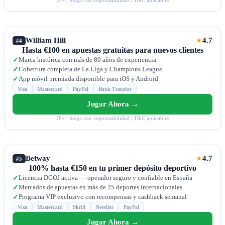
William Hill
4.7
★
#4
Hasta €100 en apuestas gratuitas para nuevos clientes
Marca histórica con más de 80 años de experiencia
✓
Cobertura completa de La Liga y Champions League
✓
App móvil premiada disponible para iOS y Android
✓
Visa
Mastercard
PayPal
Bank Transfer
Jugar Ahora →
18+ | Juega con responsabilidad | T&C aplicables
Betway
4.7
★
#5
100% hasta €150 en tu primer depósito deportivo
Licencia DGOJ activa — operador seguro y confiable en España
✓
Mercados de apuestas en más de 25 deportes internacionales
✓
Programa VIP exclusivo con recompensas y cashback semanal
✓
Visa
Mastercard
Skrill
Neteller
PayPal
Jugar Ahora →