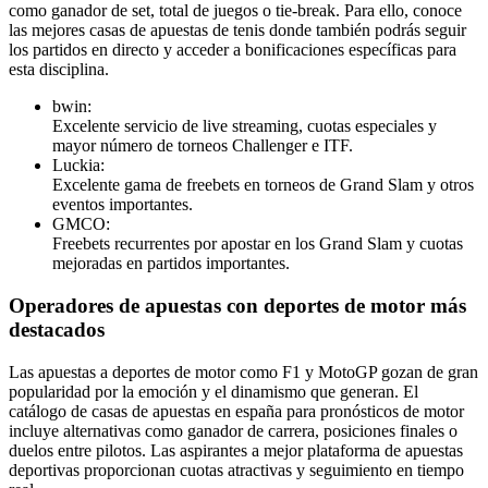
como ganador de set, total de juegos o tie-break. Para ello, conoce
las mejores casas de apuestas de tenis donde también podrás seguir
los partidos en directo y acceder a bonificaciones específicas para
esta disciplina.
bwin:
Excelente servicio de live streaming, cuotas especiales y
mayor número de torneos Challenger e ITF.
Luckia:
Excelente gama de freebets en torneos de Grand Slam y otros
eventos importantes.
GMCO:
Freebets recurrentes por apostar en los Grand Slam y cuotas
mejoradas en partidos importantes.
Operadores de apuestas con deportes de motor más
destacados
Las apuestas a deportes de motor como F1 y MotoGP gozan de gran
popularidad por la emoción y el dinamismo que generan. El
catálogo de casas de apuestas en españa para pronósticos de motor
incluye alternativas como ganador de carrera, posiciones finales o
duelos entre pilotos. Las aspirantes a mejor plataforma de apuestas
deportivas proporcionan cuotas atractivas y seguimiento en tiempo