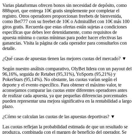
Varias plataformas ofrecen bonos sin necesidad de depósito, como
888sport, que entrega 10€ gratis simplemente por completar el
registro. Otros operadores proporcionan freebets de bienvenida,
como Bet777 con su freebet de 10€ o AdmiralBet con 10€ más 100
giros gratis. Recuerda que estas ofertas están sujetas a condiciones
específicas que debes leer detenidamente, como requisitos de
apuesta mínima o cuotas mínimas para poder hacer efectivas las
ganancias. Visita la página de cada operador para consultarlos con
detalle.
¿Qué casas de apuestas tienen las mejores cuotas del mercado?
▼
Según nuestro análisis comparativo, OlyBet lidera con un payout del
96,16%, seguida de Retabet (95,31%), YoSports (95,21%) y
PokerStars (95,14%). No obstante, las cuotas varían según el
deporte y el evento específico. Para obtener el máximo valor, te
aconsejamos comparar las cuotas entre diferentes operadores antes
de realizar cada apuesta, ya que pequeñas diferencias porcentuales
pueden representar una mejora significativa en la rentabilidad a largo
plazo.
¿Cómo se calculan las cuotas de las apuestas deportivas?
▼
Las cuotas reflejan la probabilidad estimada de que un resultado se
produzca, combinada con el margen de beneficio del operador. Se