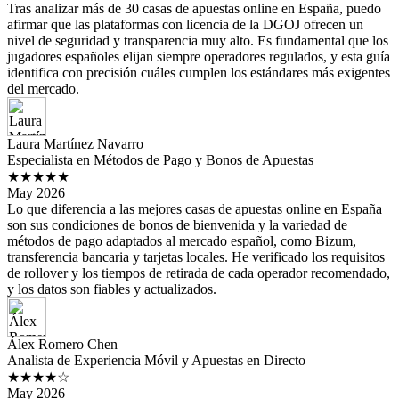
Tras analizar más de 30 casas de apuestas online en España, puedo
afirmar que las plataformas con licencia de la DGOJ ofrecen un
nivel de seguridad y transparencia muy alto. Es fundamental que los
jugadores españoles elijan siempre operadores regulados, y esta guía
identifica con precisión cuáles cumplen los estándares más exigentes
del mercado.
Laura Martínez Navarro
Especialista en Métodos de Pago y Bonos de Apuestas
★★★★★
May 2026
Lo que diferencia a las mejores casas de apuestas online en España
son sus condiciones de bonos de bienvenida y la variedad de
métodos de pago adaptados al mercado español, como Bizum,
transferencia bancaria y tarjetas locales. He verificado los requisitos
de rollover y los tiempos de retirada de cada operador recomendado,
y los datos son fiables y actualizados.
Álex Romero Chen
Analista de Experiencia Móvil y Apuestas en Directo
★★★★☆
May 2026