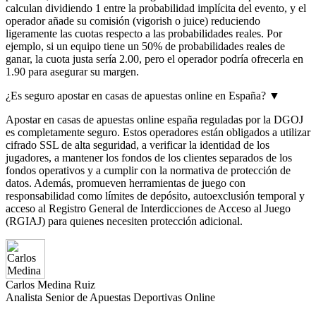
calculan dividiendo 1 entre la probabilidad implícita del evento, y el
operador añade su comisión (vigorish o juice) reduciendo
ligeramente las cuotas respecto a las probabilidades reales. Por
ejemplo, si un equipo tiene un 50% de probabilidades reales de
ganar, la cuota justa sería 2.00, pero el operador podría ofrecerla en
1.90 para asegurar su margen.
¿Es seguro apostar en casas de apuestas online en España?
▼
Apostar en casas de apuestas online españa reguladas por la DGOJ
es completamente seguro. Estos operadores están obligados a utilizar
cifrado SSL de alta seguridad, a verificar la identidad de los
jugadores, a mantener los fondos de los clientes separados de los
fondos operativos y a cumplir con la normativa de protección de
datos. Además, promueven herramientas de juego con
responsabilidad como límites de depósito, autoexclusión temporal y
acceso al Registro General de Interdicciones de Acceso al Juego
(RGIAJ) para quienes necesiten protección adicional.
Carlos Medina Ruiz
Analista Senior de Apuestas Deportivas Online