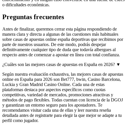
o dificultades económicas.
Preguntas frecuentes
Antes de finalizar, queremos cerrar esta página respondiendo de
manera clara y directa a algunas de las cuestiones más habituales
sobre casas de apuestas online españa deportivas que recibimos por
parte de nuestros usuarios. De este modo, podrás despejar
definitivamente cualquier tipo de duda que todavía albergues al
respecto antes de comenzar a apostar en línea con total confianza.
¿Cuáles son las mejores casas de apuestas en España en 2026?
▼
Según nuestra evaluación exhaustiva, las mejores casas de apuestas
online en España para 2026 son Bet777, bwin, Casino Barcelona,
Luckia y Gran Madrid Casino Online. Cada una de estas
plataformas destaca por aspectos específicos como cuotas
competitivas, variedad de mercados, promociones atractivas y
métodos de pago flexibles. Todas cuentan con licencia de la DGOJ
y garantizan un entorno seguro para los apostadores. Te
recomendamos visitar cada una de ellas y leer nuestra reseña
detallada antes de registrarte para elegir la que mejor se adapte a tu
perfil como jugador.