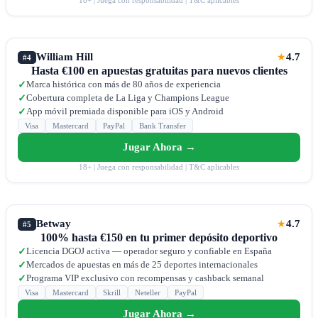
William Hill
4.7
★
#4
Hasta €100 en apuestas gratuitas para nuevos clientes
Marca histórica con más de 80 años de experiencia
✓
Cobertura completa de La Liga y Champions League
✓
App móvil premiada disponible para iOS y Android
✓
Visa
Mastercard
PayPal
Bank Transfer
Jugar Ahora →
18+ | Juega con responsabilidad | T&C aplicables
Betway
4.7
★
#5
100% hasta €150 en tu primer depósito deportivo
Licencia DGOJ activa — operador seguro y confiable en España
✓
Mercados de apuestas en más de 25 deportes internacionales
✓
Programa VIP exclusivo con recompensas y cashback semanal
✓
Visa
Mastercard
Skrill
Neteller
PayPal
Jugar Ahora →