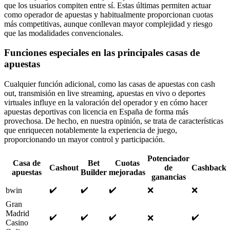
que los usuarios compiten entre sí. Estas últimas permiten actuar
como operador de apuestas y habitualmente proporcionan cuotas
más competitivas, aunque conllevan mayor complejidad y riesgo
que las modalidades convencionales.
Funciones especiales en las principales casas de
apuestas
Cualquier función adicional, como las casas de apuestas con cash
out, transmisión en live streaming, apuestas en vivo o deportes
virtuales influye en la valoración del operador y en cómo hacer
apuestas deportivas con licencia en España de forma más
provechosa. De hecho, en nuestra opinión, se trata de características
que enriquecen notablemente la experiencia de juego,
proporcionando un mayor control y participación.
Potenciador
Casa de
Bet
Cuotas
Cashout
de
Cashback
apuestas
Builder
mejoradas
ganancias
✔️
✔️
✔️
bwin
❌
❌
Gran
Madrid
✔️
✔️
✔️
✔️
❌
Casino