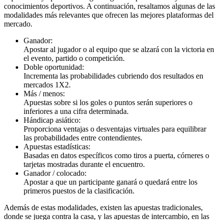
conocimientos deportivos. A continuación, resaltamos algunas de las
modalidades más relevantes que ofrecen las mejores plataformas del
mercado.
Ganador:
Apostar al jugador o al equipo que se alzará con la victoria en
el evento, partido o competición.
Doble oportunidad:
Incrementa las probabilidades cubriendo dos resultados en
mercados 1X2.
Más / menos:
Apuestas sobre si los goles o puntos serán superiores o
inferiores a una cifra determinada.
Hándicap asiático:
Proporciona ventajas o desventajas virtuales para equilibrar
las probabilidades entre contendientes.
Apuestas estadísticas:
Basadas en datos específicos como tiros a puerta, córneres o
tarjetas mostradas durante el encuentro.
Ganador / colocado:
Apostar a que un participante ganará o quedará entre los
primeros puestos de la clasificación.
Además de estas modalidades, existen las apuestas tradicionales,
donde se juega contra la casa, y las apuestas de intercambio, en las