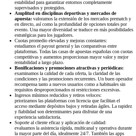
estabilidad para garantizar entornos completamente
supervisados y protegidos.
Amplitud en disciplinas deportivas y mercados de
apuesta:
valoramos la extensión de los mercados prematch y
en directo, así como la profundidad de opciones totales por
evento. Una mayor diversidad se traduce en más posibilidades
estratégicas para los jugadores.
Cuotas promedio elevadas y mejoras constantes:
estudiamos el payout general y las comparativas entre
plataformas. Todas las casas de apuestas españolas con cuotas
competitivas y aumentos proporcionan mayor valor y mejor
rentabilidad a largo plazo.
Bonificaciones y promociones atractivas y periódicas:
examinamos la calidad de cada oferta, la claridad de las
condiciones y las promociones recurrentes. Un buen operador
recompensa tanto a nuevos usuarios como a habituales sin
requisitos desproporcionados ni restricciones excesivas.
Ingresos mínimos reducidos y retiros veloces:
priorizamos las plataformas con licencia que facilitan el
acceso mediante depósitos bajos y retiradas ágiles. La rapidez
y fiabilidad son determinantes para disfrutar de una
experiencia satisfactoria.
Soporte al cliente eficaz y aplicación de calidad:
evaluamos la asistencia rápida, multicanal y operativa durante
la mayor parte del día, idealmente 24/7. También las apps