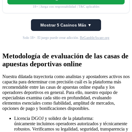
18+ | Juega con responsabilidad | T&C aplicables
Mostrar 5 Casinos Más ▼
Solo 18+. El juego puede crear adicción.
BeGambleAware.org
Metodología de evaluación de las casas de
apuestas deportivas online
Nuestra dilatada trayectoria como analistas y apostadores activos nos
capacita para determinar con precisión cuál es la plataforma más
recomendable entre las casas de apuestas online españa y los
operadores deportivos en general. Para ello, nuestro equipo de
especialistas examina cada sitio en profundidad, evaluando
elementos esenciales como fiabilidad, amplitud de mercados,
opciones de pago y bonificaciones disponibles.
Licencia DGOJ y solidez de la plataforma:
únicamente incluimos operadores autorizados y técnicamente
robustos. Verificamos su legalidad, seguridad, transparencia y