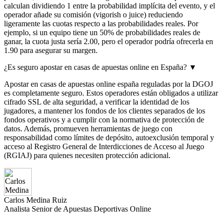
calculan dividiendo 1 entre la probabilidad implícita del evento, y el
operador añade su comisión (vigorish o juice) reduciendo
ligeramente las cuotas respecto a las probabilidades reales. Por
ejemplo, si un equipo tiene un 50% de probabilidades reales de
ganar, la cuota justa sería 2.00, pero el operador podría ofrecerla en
1.90 para asegurar su margen.
¿Es seguro apostar en casas de apuestas online en España?
▼
Apostar en casas de apuestas online españa reguladas por la DGOJ
es completamente seguro. Estos operadores están obligados a utilizar
cifrado SSL de alta seguridad, a verificar la identidad de los
jugadores, a mantener los fondos de los clientes separados de los
fondos operativos y a cumplir con la normativa de protección de
datos. Además, promueven herramientas de juego con
responsabilidad como límites de depósito, autoexclusión temporal y
acceso al Registro General de Interdicciones de Acceso al Juego
(RGIAJ) para quienes necesiten protección adicional.
Carlos Medina Ruiz
Analista Senior de Apuestas Deportivas Online