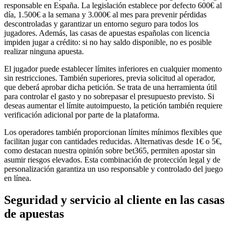
responsable en España. La legislación establece por defecto 600€ al
día, 1.500€ a la semana y 3.000€ al mes para prevenir pérdidas
descontroladas y garantizar un entorno seguro para todos los
jugadores. Además, las casas de apuestas españolas con licencia
impiden jugar a crédito: si no hay saldo disponible, no es posible
realizar ninguna apuesta.
El jugador puede establecer límites inferiores en cualquier momento
sin restricciones. También superiores, previa solicitud al operador,
que deberá aprobar dicha petición. Se trata de una herramienta útil
para controlar el gasto y no sobrepasar el presupuesto previsto. Si
deseas aumentar el límite autoimpuesto, la petición también requiere
verificación adicional por parte de la plataforma.
Los operadores también proporcionan límites mínimos flexibles que
facilitan jugar con cantidades reducidas. Alternativas desde 1€ o 5€,
como destacan nuestra opinión sobre bet365, permiten apostar sin
asumir riesgos elevados. Esta combinación de protección legal y de
personalización garantiza un uso responsable y controlado del juego
en línea.
Seguridad y servicio al cliente en las casas
de apuestas