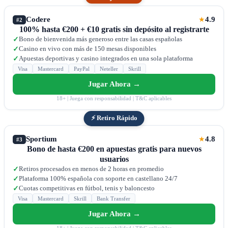
Codere
4.9
★
#2
100% hasta €200 + €10 gratis sin depósito al registrarte
Bono de bienvenida más generoso entre las casas españolas
✓
Casino en vivo con más de 150 mesas disponibles
✓
Apuestas deportivas y casino integrados en una sola plataforma
✓
Visa
Mastercard
PayPal
Neteller
Skrill
Jugar Ahora →
18+ | Juega con responsabilidad | T&C aplicables
⚡ Retiro Rápido
Sportium
4.8
★
#3
Bono de hasta €200 en apuestas gratis para nuevos
usuarios
Retiros procesados en menos de 2 horas en promedio
✓
Plataforma 100% española con soporte en castellano 24/7
✓
Cuotas competitivas en fútbol, tenis y baloncesto
✓
Visa
Mastercard
Skrill
Bank Transfer
Jugar Ahora →
18+ | Juega con responsabilidad | T&C aplicables