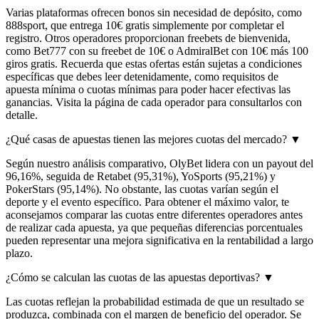
Varias plataformas ofrecen bonos sin necesidad de depósito, como
888sport, que entrega 10€ gratis simplemente por completar el
registro. Otros operadores proporcionan freebets de bienvenida,
como Bet777 con su freebet de 10€ o AdmiralBet con 10€ más 100
giros gratis. Recuerda que estas ofertas están sujetas a condiciones
específicas que debes leer detenidamente, como requisitos de
apuesta mínima o cuotas mínimas para poder hacer efectivas las
ganancias. Visita la página de cada operador para consultarlos con
detalle.
¿Qué casas de apuestas tienen las mejores cuotas del mercado?
▼
Según nuestro análisis comparativo, OlyBet lidera con un payout del
96,16%, seguida de Retabet (95,31%), YoSports (95,21%) y
PokerStars (95,14%). No obstante, las cuotas varían según el
deporte y el evento específico. Para obtener el máximo valor, te
aconsejamos comparar las cuotas entre diferentes operadores antes
de realizar cada apuesta, ya que pequeñas diferencias porcentuales
pueden representar una mejora significativa en la rentabilidad a largo
plazo.
¿Cómo se calculan las cuotas de las apuestas deportivas?
▼
Las cuotas reflejan la probabilidad estimada de que un resultado se
produzca, combinada con el margen de beneficio del operador. Se