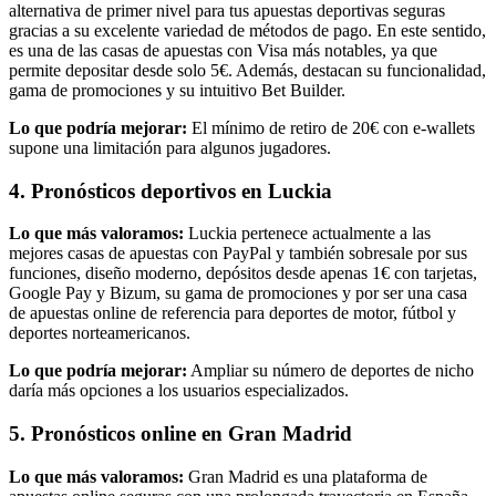
alternativa de primer nivel para tus apuestas deportivas seguras
gracias a su excelente variedad de métodos de pago. En este sentido,
es una de las casas de apuestas con Visa más notables, ya que
permite depositar desde solo 5€. Además, destacan su funcionalidad,
gama de promociones y su intuitivo Bet Builder.
Lo que podría mejorar:
El mínimo de retiro de 20€ con e-wallets
supone una limitación para algunos jugadores.
4. Pronósticos deportivos en Luckia
Lo que más valoramos:
Luckia pertenece actualmente a las
mejores casas de apuestas con PayPal y también sobresale por sus
funciones, diseño moderno, depósitos desde apenas 1€ con tarjetas,
Google Pay y Bizum, su gama de promociones y por ser una casa
de apuestas online de referencia para deportes de motor, fútbol y
deportes norteamericanos.
Lo que podría mejorar:
Ampliar su número de deportes de nicho
daría más opciones a los usuarios especializados.
5. Pronósticos online en Gran Madrid
Lo que más valoramos:
Gran Madrid es una plataforma de