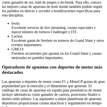
como ganador de set, total de juegos o tie-break. Para ello, conoce
las mejores casas de apuestas de tenis donde también podrás seguir
los partidos en directo y acceder a bonificaciones específicas para
esta disciplina.
bwin:
Excelente servicio de live streaming, cuotas especiales y
mayor número de torneos Challenger e ITF.
Luckia:
Excelente gama de freebets en torneos de Grand Slam y otros
eventos importantes.
GMCO:
Freebets recurrentes por apostar en los Grand Slam y cuotas
mejoradas en partidos importantes.
Operadores de apuestas con deportes de motor más
destacados
Las apuestas a deportes de motor como F1 y MotoGP gozan de gran
popularidad por la emoción y el dinamismo que generan. El
catálogo de casas de apuestas en españa para pronósticos de motor
incluye alternativas como ganador de carrera, posiciones finales o
duelos entre pilotos. Las aspirantes a mejor plataforma de apuestas
deportivas proporcionan cuotas atractivas y seguimiento en tiempo