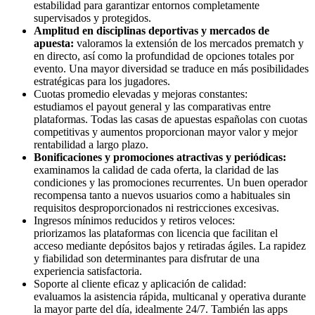
estabilidad para garantizar entornos completamente
supervisados y protegidos.
Amplitud en disciplinas deportivas y mercados de
apuesta:
valoramos la extensión de los mercados prematch y
en directo, así como la profundidad de opciones totales por
evento. Una mayor diversidad se traduce en más posibilidades
estratégicas para los jugadores.
Cuotas promedio elevadas y mejoras constantes:
estudiamos el payout general y las comparativas entre
plataformas. Todas las casas de apuestas españolas con cuotas
competitivas y aumentos proporcionan mayor valor y mejor
rentabilidad a largo plazo.
Bonificaciones y promociones atractivas y periódicas:
examinamos la calidad de cada oferta, la claridad de las
condiciones y las promociones recurrentes. Un buen operador
recompensa tanto a nuevos usuarios como a habituales sin
requisitos desproporcionados ni restricciones excesivas.
Ingresos mínimos reducidos y retiros veloces:
priorizamos las plataformas con licencia que facilitan el
acceso mediante depósitos bajos y retiradas ágiles. La rapidez
y fiabilidad son determinantes para disfrutar de una
experiencia satisfactoria.
Soporte al cliente eficaz y aplicación de calidad:
evaluamos la asistencia rápida, multicanal y operativa durante
la mayor parte del día, idealmente 24/7. También las apps