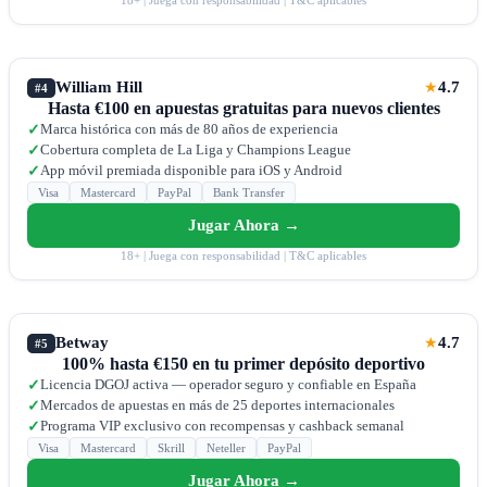
William Hill
4.7
★
#4
Hasta €100 en apuestas gratuitas para nuevos clientes
Marca histórica con más de 80 años de experiencia
✓
Cobertura completa de La Liga y Champions League
✓
App móvil premiada disponible para iOS y Android
✓
Visa
Mastercard
PayPal
Bank Transfer
Jugar Ahora →
18+ | Juega con responsabilidad | T&C aplicables
Betway
4.7
★
#5
100% hasta €150 en tu primer depósito deportivo
Licencia DGOJ activa — operador seguro y confiable en España
✓
Mercados de apuestas en más de 25 deportes internacionales
✓
Programa VIP exclusivo con recompensas y cashback semanal
✓
Visa
Mastercard
Skrill
Neteller
PayPal
Jugar Ahora →