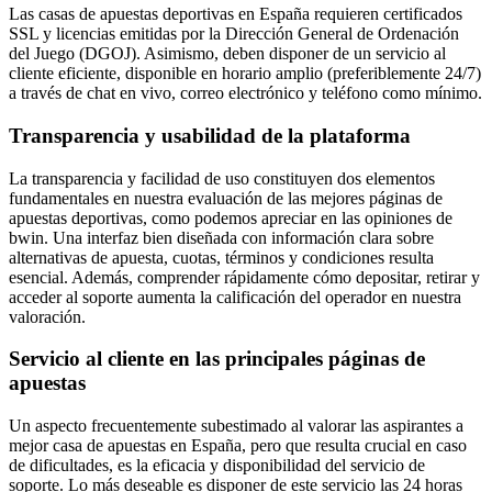
Las casas de apuestas deportivas en España requieren certificados
SSL y licencias emitidas por la Dirección General de Ordenación
del Juego (DGOJ). Asimismo, deben disponer de un servicio al
cliente eficiente, disponible en horario amplio (preferiblemente 24/7)
a través de chat en vivo, correo electrónico y teléfono como mínimo.
Transparencia y usabilidad de la plataforma
La transparencia y facilidad de uso constituyen dos elementos
fundamentales en nuestra evaluación de las mejores páginas de
apuestas deportivas, como podemos apreciar en las opiniones de
bwin. Una interfaz bien diseñada con información clara sobre
alternativas de apuesta, cuotas, términos y condiciones resulta
esencial. Además, comprender rápidamente cómo depositar, retirar y
acceder al soporte aumenta la calificación del operador en nuestra
valoración.
Servicio al cliente en las principales páginas de
apuestas
Un aspecto frecuentemente subestimado al valorar las aspirantes a
mejor casa de apuestas en España, pero que resulta crucial en caso
de dificultades, es la eficacia y disponibilidad del servicio de
soporte. Lo más deseable es disponer de este servicio las 24 horas