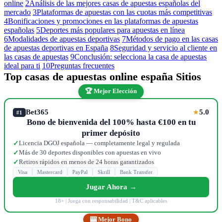
online
2
Análisis de las mejores casas de apuestas españolas del
mercado
3
Plataformas de apuestas con las cuotas más competitivas
4
Bonificaciones y promociones en las plataformas de apuestas
españolas
5
Deportes más populares para apuestas en línea
6
Modalidades de apuestas deportivas
7
Métodos de pago en las casas
de apuestas deportivas en España
8
Seguridad y servicio al cliente en
las casas de apuestas
9
Conclusión: selecciona la casa de apuestas
ideal para ti
10
Preguntas frecuentes
Top casas de apuestas online españa Sitios
🏆 Mejor Elección
Bet365
5.0
★
#1
Bono de bienvenida del 100% hasta €100 en tu
primer depósito
Licencia DGOJ española — completamente legal y regulada
✓
Más de 30 deportes disponibles con apuestas en vivo
✓
Retiros rápidos en menos de 24 horas garantizados
✓
Visa
Mastercard
PayPal
Skrill
Bank Transfer
Jugar Ahora →
18+ | Juega con responsabilidad | T&C aplicables
🎰 Mejor Bono