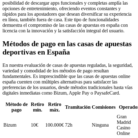
posibilidad de descargar apps funcionales y completas amplía las
opciones de entretenimiento, ofreciendo eventos constantes y
rápidos para los apostadores que desean diversificar su experiencia
en línea, también fuera de casa. Este tipo de funcionalidades
demuestra el compromiso de las casas de apuestas en españa con
licencia con la innovación y la satisfacción integral del usuario.
Métodos de pago en las casas de apuestas
deportivas en España
En nuestra evaluación de casas de apuestas reguladas, la seguridad,
variedad y comodidad de los métodos de pago resultan
fundamentales. Es imprescindible que las casas de apuestas online
españa cuenten con múltiples alternativas para satisfacer las
preferencias de los usuarios, desde métodos tradicionales hasta vías
digitales inmediatas como Bizum, Apple Pay o PaysafeCard.
Método de
Retiro
Retiro
Tramitación
Comisiones
Operado
pago
mín.
máx.
Gran
Madrid
Bizum
10€
100.000€
72h
Ninguna
Casino
Online