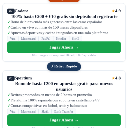
Codere
4.9
★
#2
100% hasta €200 + €10 gratis sin depósito al registrarte
Bono de bienvenida más generoso entre las casas españolas
✓
Casino en vivo con más de 150 mesas disponibles
✓
Apuestas deportivas y casino integrados en una sola plataforma
✓
Visa
Mastercard
PayPal
Neteller
Skrill
Jugar Ahora →
18+ | Juega con responsabilidad | T&C aplicables
⚡ Retiro Rápido
Sportium
4.8
★
#3
Bono de hasta €200 en apuestas gratis para nuevos
usuarios
Retiros procesados en menos de 2 horas en promedio
✓
Plataforma 100% española con soporte en castellano 24/7
✓
Cuotas competitivas en fútbol, tenis y baloncesto
✓
Visa
Mastercard
Skrill
Bank Transfer
Jugar Ahora →
18+ | Juega con responsabilidad | T&C aplicables