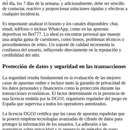
del día, los 7 días de la semana, y adicionalmente, debe ser sencillo
de contactar, reactivo y proporcionar soluciones rápidas y efectivas a
cualquier incidencia.
Es importante analizar el horario y los canales disponibles: chat,
email, teléfono o incluso WhatsApp, como en las apuestas
deportivas en Bet777. Lo ideal es encontrar personal que maneje
una amplia gama de cuestiones, como bonos, problemas técnicos o
procedimientos de retiro. Un soporte de calidad incrementa la
confianza del usuario, influyendo directamente en la reputación y
credibilidad del sitio.
Protección de datos y seguridad en las transacciones
La seguridad resulta fundamental en la evaluación de las mejores
casas de apuestas online e incluye tanto la garantía de privacidad de
los datos personales y financieros como la protección durante las
transacciones económicas. El factor determinante es la presencia de
una licencia emitida por la DGOJ, organismo regulador del juego en
España que supervisa a todos los operadores autorizados.
La licencia DGOJ certifica que las casas de apuestas españolas que
la poseen emplean tecnologías avanzadas de cifrado de datos para
proteger la información de los usuarios. La adhesión a las
normativas sobre privacidad y la presencia de métodos de pago