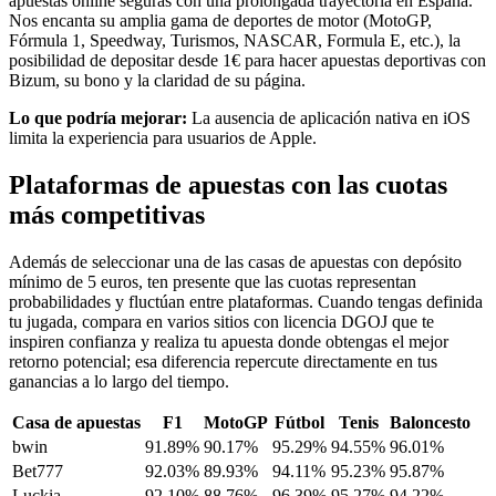
apuestas online seguras con una prolongada trayectoria en España.
Nos encanta su amplia gama de deportes de motor (MotoGP,
Fórmula 1, Speedway, Turismos, NASCAR, Formula E, etc.), la
posibilidad de depositar desde 1€ para hacer apuestas deportivas con
Bizum, su bono y la claridad de su página.
Lo que podría mejorar:
La ausencia de aplicación nativa en iOS
limita la experiencia para usuarios de Apple.
Plataformas de apuestas con las cuotas
más competitivas
Además de seleccionar una de las casas de apuestas con depósito
mínimo de 5 euros, ten presente que las cuotas representan
probabilidades y fluctúan entre plataformas. Cuando tengas definida
tu jugada, compara en varios sitios con licencia DGOJ que te
inspiren confianza y realiza tu apuesta donde obtengas el mejor
retorno potencial; esa diferencia repercute directamente en tus
ganancias a lo largo del tiempo.
Casa de apuestas
F1
MotoGP
Fútbol
Tenis
Baloncesto
bwin
91.89%
90.17%
95.29%
94.55%
96.01%
Bet777
92.03%
89.93%
94.11%
95.23%
95.87%
Luckia
92.10%
88.76%
96.39%
95.27%
94.22%