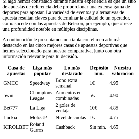
Si algo hemos constatado durante nuestra experiencia es que un sitio
de apuestas de referencia debe proporcionar una extensa gama de
deportes para apostar. La variedad de eventos y alternativas de
apuesta resultan claves para determinar la calidad de un operador,
como sucede con las apuestas de Betsson, por ejemplo, que ofrece
una profundidad notable en múltiples disciplinas.
A continuación te presentamos una tabla con el mercado más
destacado en las cinco mejores casas de apuestas deportivas que
hemos seleccionado para nuestra comparativa, junto con otra
información relevante para tu decisión.
Casa de
Liga más
Lo más
Depósito
Nuestra
apuestas
popular
destacado
mín.
valoración
Bono extra
GMCO
Speedway
1€
4.95
semanal
Champions
Aumentos en
bwin
5€
4.90
League
combinadas
2 goles de
Bet777
La Liga
10€
4.85
ventaja
Luckia
MotoGP
Nivel de cuotas
1€
4.75
Roland
KIROLBET
Cashback
Sin mín.
4.65
Garros