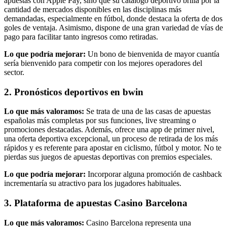
apuestas con Apple Pay, sino que su catálogo deportivo brilla por la
cantidad de mercados disponibles en las disciplinas más
demandadas, especialmente en fútbol, donde destaca la oferta de dos
goles de ventaja. Asimismo, dispone de una gran variedad de vías de
pago para facilitar tanto ingresos como retiradas.
Lo que podría mejorar:
Un bono de bienvenida de mayor cuantía
sería bienvenido para competir con los mejores operadores del
sector.
2. Pronósticos deportivos en bwin
Lo que más valoramos:
Se trata de una de las casas de apuestas
españolas más completas por sus funciones, live streaming o
promociones destacadas. Además, ofrece una app de primer nivel,
una oferta deportiva excepcional, un proceso de retirada de los más
rápidos y es referente para apostar en ciclismo, fútbol y motor. No te
pierdas sus juegos de apuestas deportivas con premios especiales.
Lo que podría mejorar:
Incorporar alguna promoción de cashback
incrementaría su atractivo para los jugadores habituales.
3. Plataforma de apuestas Casino Barcelona
Lo que más valoramos:
Casino Barcelona representa una