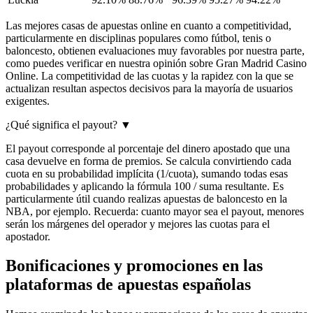
Las mejores casas de apuestas online en cuanto a competitividad,
particularmente en disciplinas populares como fútbol, tenis o
baloncesto, obtienen evaluaciones muy favorables por nuestra parte,
como puedes verificar en nuestra opinión sobre Gran Madrid Casino
Online. La competitividad de las cuotas y la rapidez con la que se
actualizan resultan aspectos decisivos para la mayoría de usuarios
exigentes.
¿Qué significa el payout?
▼
El payout corresponde al porcentaje del dinero apostado que una
casa devuelve en forma de premios. Se calcula convirtiendo cada
cuota en su probabilidad implícita (1/cuota), sumando todas esas
probabilidades y aplicando la fórmula 100 / suma resultante. Es
particularmente útil cuando realizas apuestas de baloncesto en la
NBA, por ejemplo. Recuerda: cuanto mayor sea el payout, menores
serán los márgenes del operador y mejores las cuotas para el
apostador.
Bonificaciones y promociones en las
plataformas de apuestas españolas