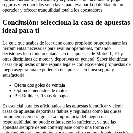
seguros y reconocidos son claves para evaluar la fiabilidad de un
operador y ofrecer tranquilidad total a los apostadores.
Conclusión: selecciona la casa de apuestas
ideal para ti
La guía que acabas de leer tiene como propósito proporcionarte las
herramientas necesarias para evaluar operadores, tomando
decisiones bien fundamentadas en tus apuestas de MotoGP, F1 y
otras disciplinas de motor y deportivas en general. Saber identificar
casas de apuestas online españa legales con excelentes propuestas de
juego asegura una experiencia de apuestas en línea segura y
satisfactoria.
Oferta dos goles de ventaja
Óptimos mercados de motor
Bet Builder y 9 vías de pago
Es esencial para los aficionados a las apuestas identificar y elegir
casas de apuestas deportivas fiables y reguladas como las que te
proponemos en esta guía. La importancia del juego con
responsabilidad no puede enfatizarse lo suficiente, ya que las
apuestas siempre deben contemplarse como una forma de
entretenimiento y en ningún caso convertirse en una fuente de estrés