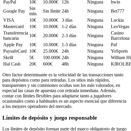
PayPal
10€
10.000€
12h
Ninguna
bwin
Sin
Google Pay
Sin límite
24h
Ninguna
Bet777
mín.
VISA
10€
10.000€
3 días
Ninguna
Luckia
Mastercard
10€
10.000€
1-2 días
Ninguna
LeoVegas
Transferencia
Casino
10€
20.000€
2-3 días
Ninguna
bancaria
Barcelona
Apple Pay
10€
10.000€
1-3 días
Ninguna
Paf
PaysafeCard
10€
25.000€
24h
Ninguna
YoSports
Skrill
5€
100.000€
24h
Ninguna
William Hi
Hal Cash
20€
600€
48h
Ninguna
KIROLB
Otro factor determinante es la velocidad de las transacciones tanto
para depósitos como para retiradas. Los sitios más rápidos,
transparentes y sin comisiones ocultas son los más valorados, en
especial las casas de apuestas con retirada inmediata. Además,
contar con límites flexibles para adaptarse tanto a jugadores
ocasionales como a habituales es un aspecto esencial que diferencia
a los mejores operadores del mercado.
Límites de depósito y juego responsable
Los límites de depósito forman parte del marco obligatorio de juego