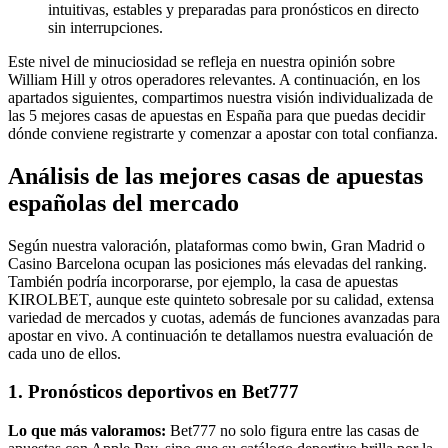
intuitivas, estables y preparadas para pronósticos en directo
sin interrupciones.
Este nivel de minuciosidad se refleja en nuestra opinión sobre
William Hill y otros operadores relevantes. A continuación, en los
apartados siguientes, compartimos nuestra visión individualizada de
las 5 mejores casas de apuestas en España para que puedas decidir
dónde conviene registrarte y comenzar a apostar con total confianza.
Análisis de las mejores casas de apuestas
españolas del mercado
Según nuestra valoración, plataformas como bwin, Gran Madrid o
Casino Barcelona ocupan las posiciones más elevadas del ranking.
También podría incorporarse, por ejemplo, la casa de apuestas
KIROLBET, aunque este quinteto sobresale por su calidad, extensa
variedad de mercados y cuotas, además de funciones avanzadas para
apostar en vivo. A continuación te detallamos nuestra evaluación de
cada uno de ellos.
1. Pronósticos deportivos en Bet777
Lo que más valoramos:
Bet777 no solo figura entre las casas de