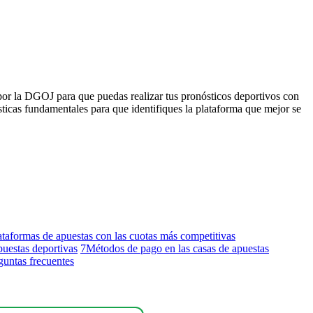
por la DGOJ para que puedas realizar tus pronósticos deportivos con
ticas fundamentales para que identifiques la plataforma que mejor se
ataformas de apuestas con las cuotas más competitivas
uestas deportivas
7
Métodos de pago en las casas de apuestas
guntas frecuentes