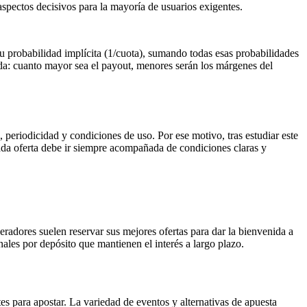
aspectos decisivos para la mayoría de usuarios exigentes.
u probabilidad implícita (1/cuota), sumando todas esas probabilidades
rda: cuanto mayor sea el payout, menores serán los márgenes del
periodicidad y condiciones de uso. Por ese motivo, tras estudiar este
ada oferta debe ir siempre acompañada de condiciones claras y
eradores suelen reservar sus mejores ofertas para dar la bienvenida a
ales por depósito que mantienen el interés a largo plazo.
s para apostar. La variedad de eventos y alternativas de apuesta