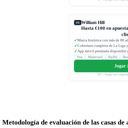
William Hill
#4
Hasta €100 en apuesta
cli
Marca histórica con más de 80 a
✓
Cobertura completa de La Liga
✓
App móvil premiada disponible 
✓
Visa
Mastercard
PayPal
Ban
Jugar
18+ | Juega con respon
Metodología de evaluación de las casas de 