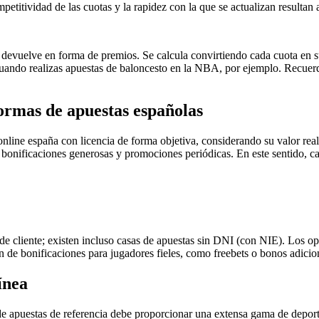
titividad de las cuotas y la rapidez con la que se actualizan resultan 
 devuelve en forma de premios. Se calcula convirtiendo cada cuota en s
l cuando realizas apuestas de baloncesto en la NBA, por ejemplo. Recue
formas de apuestas españolas
ne españa con licencia de forma objetiva, considerando su valor real, 
bonificaciones generosas y promociones periódicas. En este sentido, c
de cliente; existen incluso casas de apuestas sin DNI (con NIE). Los op
 de bonificaciones para jugadores fieles, como freebets o bonos adicion
ínea
de apuestas de referencia debe proporcionar una extensa gama de deporte