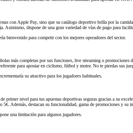
estas con Apple Pay, sino que su catálogo deportivo brilla por la canti
ja. Asimismo, dispone de una gran variedad de vías de pago para facilit
ía bienvenido para competir con los mejores operadores del sector.
añolas más completas por sus funciones, live streaming o promociones d
referente para apostar en ciclismo, fútbol y motor. No te pierdas sus ju
rementaría su atractivo para los jugadores habituales.
de primer nivel para tus apuestas deportivas seguras gracias a su excel
lo 5€. Además, destacan su funcionalidad, gama de promociones y su int
pone una limitación para algunos jugadores.