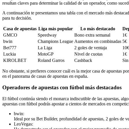
resultan claves para determinar la calidad de un operador, como suced
A continuación te presentamos una tabla con el mercado más destacado
para tu decisión.
Casa de apuestas
Liga más popular
Lo más destacado
Dep
GMCO
Speedway
Bono extra semanal
1€
bwin
Champions League
Aumentos en combinadas
5€
Bet777
La Liga
2 goles de ventaja
10
Luckia
MotoGP
Nivel de cuotas
1€
KIROLBET
Roland Garros
Cashback
Sin
No obstante, si prefieres conocer cuál es la mejor casa de apuestas p
en el panorama de casas de apuestas en españa.
Operadores de apuestas con fútbol más destacados
El fútbol continúa siendo el monarca indiscutible de las apuestas, alg
apuestas con fútbol podrás apostar a cientos de mercados en compet
bwin:
Ideal por su Bet Builder, profundidad de apuestas, 2 goles de 
LeoVegas: