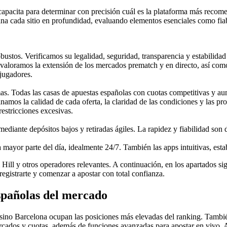
 capacita para determinar con precisión cuál es la plataforma más recome
mina cada sitio en profundidad, evaluando elementos esenciales como fi
ustos. Verificamos su legalidad, seguridad, transparencia y estabilida
valoramos la extensión de los mercados prematch y en directo, así com
 jugadores.
mas. Todas las casas de apuestas españolas con cuotas competitivas y a
amos la calidad de cada oferta, la claridad de las condiciones y las 
restricciones excesivas.
mediante depósitos bajos y retiradas ágiles. La rapidez y fiabilidad son 
a mayor parte del día, idealmente 24/7. También las apps intuitivas, esta
 Hill y otros operadores relevantes. A continuación, en los apartados si
gistrarte y comenzar a apostar con total confianza.
españolas del mercado
ino Barcelona ocupan las posiciones más elevadas del ranking. Tambi
rcados y cuotas, además de funciones avanzadas para apostar en vivo. A