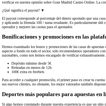
verificar en nuestra opinión sobre Gran Madrid Casino Online. La compe
¿Qué significa el payout?
▼
El payout corresponde al porcentaje del dinero apostado que una casa
y aplicando la fórmula 100 / suma resultante. Es particularmente úti
operador y mejores las cuotas para el apostador.
Bonificaciones y promociones en las plata
Hemos examinado los bonos y promociones de las casas de apuestas onli
aspecto a fondo en todo el sector, solo recomendamos operadores con 
razonables, como nos hemos encargado de verificar exhaustivamente.
Depósito mínimo desde 5€
Retiradas en menos de 12h
100€ extra en freebets
Para acceder a cualquier promoción, el primer paso es crear tu cuenta 
sus nuevos clientes, no obstante, los mejor valorados también disponen
Deportes más populares para apuestas en l
Si algo hemos constatado durante nuestra experiencia es que un sitio 