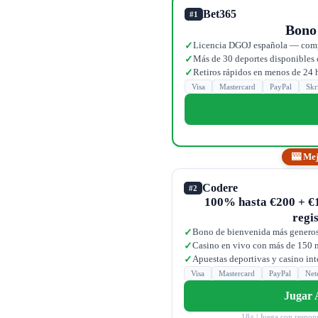
Bet365
#1
Bono 
Licencia DGOJ española — comp
✓
Más de 30 deportes disponibles 
✓
Retiros rápidos en menos de 24 
✓
Visa
Mastercard
PayPal
Skri
🎰 Me
Codere
#2
100% hasta €200 + €10
regi
Bono de bienvenida más generoso
✓
Casino en vivo con más de 150 
✓
Apuestas deportivas y casino int
✓
Visa
Mastercard
PayPal
Nete
Jugar
18+ | Juega con respon