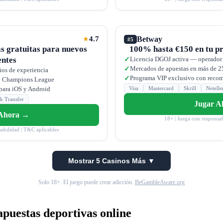
Betway
4.7
★
#5
s gratuitas para nuevos
100% hasta €150 en tu pr
entes
Licencia DGOJ activa — operador 
✓
Mercados de apuestas en más de 25
✓
ños de experiencia
Programa VIP exclusivo con reco
✓
 y Champions League
para iOS y Android
Visa
Mastercard
Skrill
Netelle
k Transfer
Jugar A
 Ahora →
18+ | Juega con responsab
sabilidad | T&C aplicables
Mostrar 5 Casinos Más ▼
Solo 18+. El juego puede crear adicción.
BeGambleAware.org
apuestas deportivas online