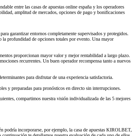
ndable entre las casas de apuestas online españa y los operadores
abilidad, amplitud de mercados, opciones de pago y bonificaciones
d para garantizar entornos completamente supervisados y protegidos.
o la profundidad de opciones totales por evento. Una mayor
umentos proporcionan mayor valor y mejor rentabilidad a largo plazo.
promociones recurrentes. Un buen operador recompensa tanto a nuevos
determinantes para disfrutar de una experiencia satisfactoria.
bles y preparadas para pronósticos en directo sin interrupciones.
guientes, compartimos nuestra visión individualizada de las 5 mejores
én podría incorporarse, por ejemplo, la casa de apuestas KIROLBET,
 continuación te detallamos nuestra evaluación de cada uno de ellos.