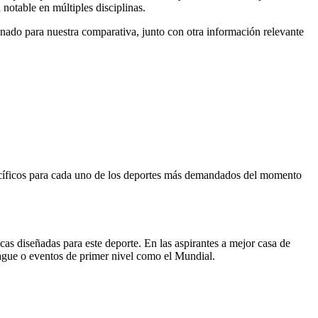
notable en múltiples disciplinas.
nado para nuestra comparativa, junto con otra información relevante
specíficos para cada uno de los deportes más demandados del momento
cas diseñadas para este deporte. En las aspirantes a mejor casa de
ague o eventos de primer nivel como el Mundial.