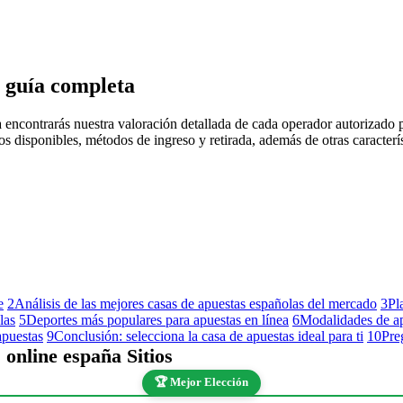
 guía completa
a encontrarás nuestra valoración detallada de cada operador autorizado 
 disponibles, métodos de ingreso y retirada, además de otras caracterís
e
2
Análisis de las mejores casas de apuestas españolas del mercado
3
Pl
las
5
Deportes más populares para apuestas en línea
6
Modalidades de ap
apuestas
9
Conclusión: selecciona la casa de apuestas ideal para ti
10
Pre
 online españa Sitios
🏆 Mejor Elección