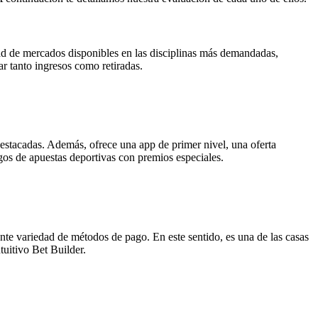
dad de mercados disponibles en las disciplinas más demandadas,
ar tanto ingresos como retiradas.
estacadas. Además, ofrece una app de primer nivel, una oferta
egos de apuestas deportivas con premios especiales.
ente variedad de métodos de pago. En este sentido, es una de las casas
uitivo Bet Builder.