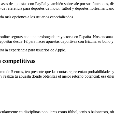
casas de apuestas con PayPal y también sobresale por sus funciones, d
de referencia para deportes de motor, fútbol y deportes norteamericano
a más opciones a los usuarios especializados.
online seguras con una prolongada trayectoria en España. Nos encant
ositar desde 1€ para hacer apuestas deportivas con Bizum, su bono y l
ta la experiencia para usuarios de Apple.
s competitivas
o de 5 euros, ten presente que las cuotas representan probabilidades y
 realiza tu apuesta donde obtengas el mejor retorno potencial; esa difer
icularmente en disciplinas populares como fútbol, tenis o baloncesto, 