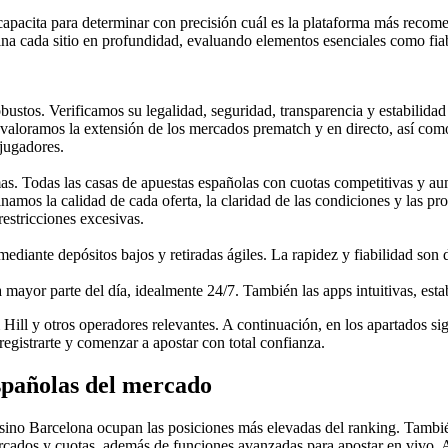
 capacita para determinar con precisión cuál es la plataforma más recome
mina cada sitio en profundidad, evaluando elementos esenciales como fi
ustos. Verificamos su legalidad, seguridad, transparencia y estabilida
valoramos la extensión de los mercados prematch y en directo, así com
 jugadores.
mas. Todas las casas de apuestas españolas con cuotas competitivas y a
amos la calidad de cada oferta, la claridad de las condiciones y las 
restricciones excesivas.
mediante depósitos bajos y retiradas ágiles. La rapidez y fiabilidad son 
a mayor parte del día, idealmente 24/7. También las apps intuitivas, esta
 Hill y otros operadores relevantes. A continuación, en los apartados si
gistrarte y comenzar a apostar con total confianza.
españolas del mercado
ino Barcelona ocupan las posiciones más elevadas del ranking. Tambi
rcados y cuotas, además de funciones avanzadas para apostar en vivo. A