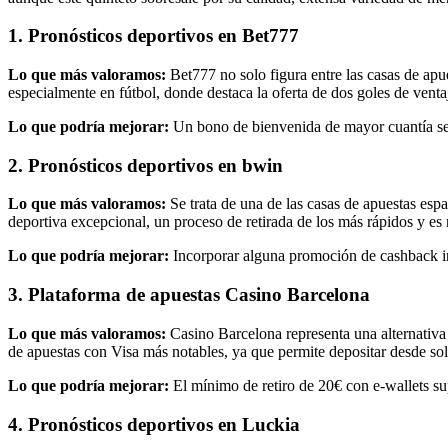
1. Pronósticos deportivos en Bet777
Lo que más valoramos:
Bet777 no solo figura entre las casas de apu
especialmente en fútbol, donde destaca la oferta de dos goles de venta
Lo que podría mejorar:
Un bono de bienvenida de mayor cuantía ser
2. Pronósticos deportivos en bwin
Lo que más valoramos:
Se trata de una de las casas de apuestas esp
deportiva excepcional, un proceso de retirada de los más rápidos y es 
Lo que podría mejorar:
Incorporar alguna promoción de cashback inc
3. Plataforma de apuestas Casino Barcelona
Lo que más valoramos:
Casino Barcelona representa una alternativa 
de apuestas con Visa más notables, ya que permite depositar desde so
Lo que podría mejorar:
El mínimo de retiro de 20€ con e-wallets su
4. Pronósticos deportivos en Luckia