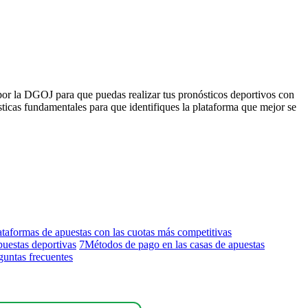
por la DGOJ para que puedas realizar tus pronósticos deportivos con
ticas fundamentales para que identifiques la plataforma que mejor se
ataformas de apuestas con las cuotas más competitivas
uestas deportivas
7
Métodos de pago en las casas de apuestas
guntas frecuentes