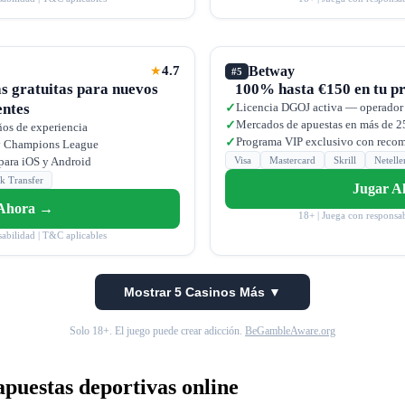
Betway
4.7
★
#5
s gratuitas para nuevos
100% hasta €150 en tu pr
entes
Licencia DGOJ activa — operador 
✓
Mercados de apuestas en más de 25
✓
ños de experiencia
Programa VIP exclusivo con reco
✓
 y Champions League
para iOS y Android
Visa
Mastercard
Skrill
Netelle
k Transfer
Jugar A
 Ahora →
18+ | Juega con responsab
sabilidad | T&C aplicables
Mostrar 5 Casinos Más ▼
Solo 18+. El juego puede crear adicción.
BeGambleAware.org
apuestas deportivas online