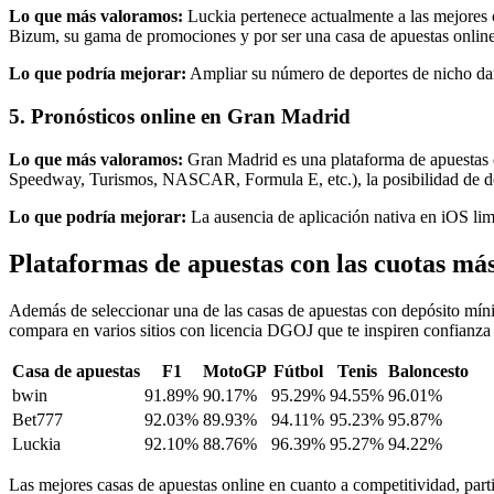
Lo que más valoramos:
Luckia pertenece actualmente a las mejores 
Bizum, su gama de promociones y por ser una casa de apuestas online 
Lo que podría mejorar:
Ampliar su número de deportes de nicho darí
5. Pronósticos online en Gran Madrid
Lo que más valoramos:
Gran Madrid es una plataforma de apuestas 
Speedway, Turismos, NASCAR, Formula E, etc.), la posibilidad de dep
Lo que podría mejorar:
La ausencia de aplicación nativa en iOS limi
Plataformas de apuestas con las cuotas má
Además de seleccionar una de las casas de apuestas con depósito mínim
compara en varios sitios con licencia DGOJ que te inspiren confianza y
Casa de apuestas
F1
MotoGP
Fútbol
Tenis
Baloncesto
bwin
91.89%
90.17%
95.29%
94.55%
96.01%
Bet777
92.03%
89.93%
94.11%
95.23%
95.87%
Luckia
92.10%
88.76%
96.39%
95.27%
94.22%
Las mejores casas de apuestas online en cuanto a competitividad, part