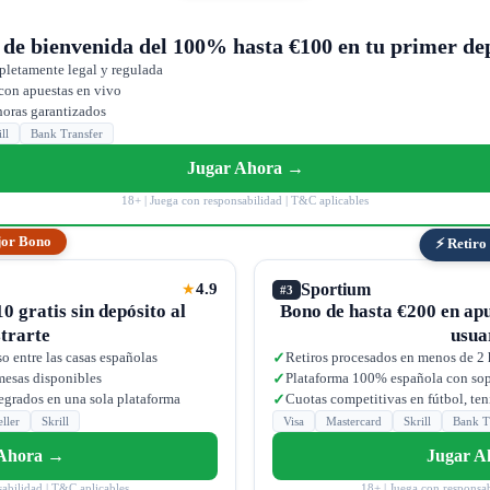
de bienvenida del 100% hasta €100 en tu primer de
letamente legal y regulada
con apuestas en vivo
horas garantizados
ll
Bank Transfer
Jugar Ahora →
18+ | Juega con responsabilidad | T&C aplicables
jor Bono
⚡ Retiro
Sportium
4.9
★
#3
 gratis sin depósito al
Bono de hasta €200 en apu
strarte
usua
 entre las casas españolas
Retiros procesados en menos de 2
✓
mesas disponibles
Plataforma 100% española con sop
✓
egrados en una sola plataforma
Cuotas competitivas en fútbol, ten
✓
ller
Skrill
Visa
Mastercard
Skrill
Bank T
 Ahora →
Jugar A
sabilidad | T&C aplicables
18+ | Juega con responsab