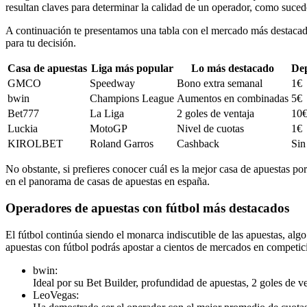
resultan claves para determinar la calidad de un operador, como suced
A continuación te presentamos una tabla con el mercado más destacado
para tu decisión.
Casa de apuestas
Liga más popular
Lo más destacado
Dep
GMCO
Speedway
Bono extra semanal
1€
bwin
Champions League
Aumentos en combinadas
5€
Bet777
La Liga
2 goles de ventaja
10
Luckia
MotoGP
Nivel de cuotas
1€
KIROLBET
Roland Garros
Cashback
Sin
No obstante, si prefieres conocer cuál es la mejor casa de apuestas p
en el panorama de casas de apuestas en españa.
Operadores de apuestas con fútbol más destacados
El fútbol continúa siendo el monarca indiscutible de las apuestas, alg
apuestas con fútbol podrás apostar a cientos de mercados en compet
bwin:
Ideal por su Bet Builder, profundidad de apuestas, 2 goles de 
LeoVegas: