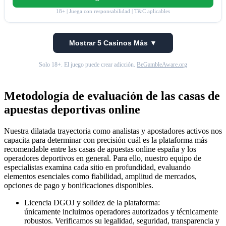
18+ | Juega con responsabilidad | T&C aplicables
Mostrar 5 Casinos Más ▼
Solo 18+. El juego puede crear adicción.
BeGambleAware.org
Metodología de evaluación de las casas de
apuestas deportivas online
Nuestra dilatada trayectoria como analistas y apostadores activos nos
capacita para determinar con precisión cuál es la plataforma más
recomendable entre las casas de apuestas online españa y los
operadores deportivos en general. Para ello, nuestro equipo de
especialistas examina cada sitio en profundidad, evaluando
elementos esenciales como fiabilidad, amplitud de mercados,
opciones de pago y bonificaciones disponibles.
Licencia DGOJ y solidez de la plataforma:
únicamente incluimos operadores autorizados y técnicamente
robustos. Verificamos su legalidad, seguridad, transparencia y