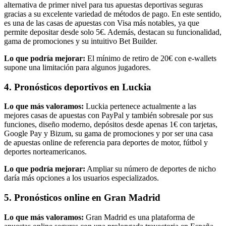
alternativa de primer nivel para tus apuestas deportivas seguras
gracias a su excelente variedad de métodos de pago. En este sentido,
es una de las casas de apuestas con Visa más notables, ya que
permite depositar desde solo 5€. Además, destacan su funcionalidad,
gama de promociones y su intuitivo Bet Builder.
Lo que podría mejorar:
El mínimo de retiro de 20€ con e-wallets
supone una limitación para algunos jugadores.
4. Pronósticos deportivos en Luckia
Lo que más valoramos:
Luckia pertenece actualmente a las
mejores casas de apuestas con PayPal y también sobresale por sus
funciones, diseño moderno, depósitos desde apenas 1€ con tarjetas,
Google Pay y Bizum, su gama de promociones y por ser una casa
de apuestas online de referencia para deportes de motor, fútbol y
deportes norteamericanos.
Lo que podría mejorar:
Ampliar su número de deportes de nicho
daría más opciones a los usuarios especializados.
5. Pronósticos online en Gran Madrid
Lo que más valoramos:
Gran Madrid es una plataforma de