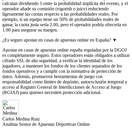
calculan dividiendo 1 entre la probabilidad implícita del evento, y el
operador añade su comisión (vigorish o juice) reduciendo
ligeramente las cuotas respecto a las probabilidades reales. Por
ejemplo, si un equipo tiene un 50% de probabilidades reales de
ganar, la cuota justa sería 2.00, pero el operador podría ofrecerla en
1.90 para asegurar su margen.
¿Es seguro apostar en casas de apuestas online en España?
▼
Apostar en casas de apuestas online españa reguladas por la DGOJ
es completamente seguro. Estos operadores están obligados a utilizar
cifrado SSL de alta seguridad, a verificar la identidad de los
jugadores, a mantener los fondos de los clientes separados de los
fondos operativos y a cumplir con la normativa de protección de
datos. Además, promueven herramientas de juego con
responsabilidad como límites de depósito, autoexclusión temporal y
acceso al Registro General de Interdicciones de Acceso al Juego
(RGIAJ) para quienes necesiten protección adicional.
Carlos Medina Ruiz
Analista Senior de Apuestas Deportivas Online