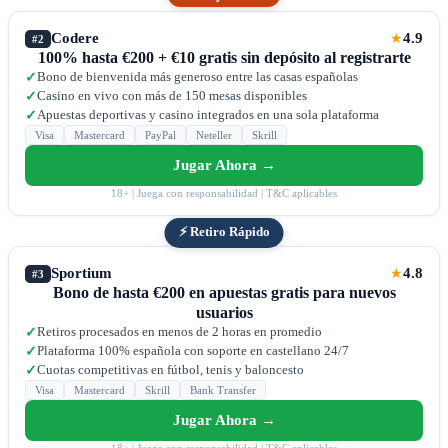
Codere
4.9
★
#2
100% hasta €200 + €10 gratis sin depósito al registrarte
Bono de bienvenida más generoso entre las casas españolas
✓
Casino en vivo con más de 150 mesas disponibles
✓
Apuestas deportivas y casino integrados en una sola plataforma
✓
Visa
Mastercard
PayPal
Neteller
Skrill
Jugar Ahora →
18+ | Juega con responsabilidad | T&C aplicables
⚡ Retiro Rápido
Sportium
4.8
★
#3
Bono de hasta €200 en apuestas gratis para nuevos
usuarios
Retiros procesados en menos de 2 horas en promedio
✓
Plataforma 100% española con soporte en castellano 24/7
✓
Cuotas competitivas en fútbol, tenis y baloncesto
✓
Visa
Mastercard
Skrill
Bank Transfer
Jugar Ahora →
18+ | Juega con responsabilidad | T&C aplicables