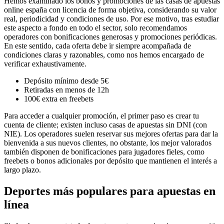
Hemos examinado los bonos y promociones de las casas de apuestas
online españa con licencia de forma objetiva, considerando su valor
real, periodicidad y condiciones de uso. Por ese motivo, tras estudiar
este aspecto a fondo en todo el sector, solo recomendamos
operadores con bonificaciones generosas y promociones periódicas.
En este sentido, cada oferta debe ir siempre acompañada de
condiciones claras y razonables, como nos hemos encargado de
verificar exhaustivamente.
Depósito mínimo desde 5€
Retiradas en menos de 12h
100€ extra en freebets
Para acceder a cualquier promoción, el primer paso es crear tu
cuenta de cliente; existen incluso casas de apuestas sin DNI (con
NIE). Los operadores suelen reservar sus mejores ofertas para dar la
bienvenida a sus nuevos clientes, no obstante, los mejor valorados
también disponen de bonificaciones para jugadores fieles, como
freebets o bonos adicionales por depósito que mantienen el interés a
largo plazo.
Deportes más populares para apuestas en
línea