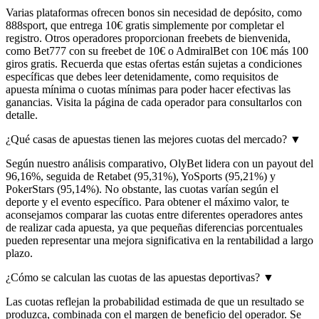
Varias plataformas ofrecen bonos sin necesidad de depósito, como
888sport, que entrega 10€ gratis simplemente por completar el
registro. Otros operadores proporcionan freebets de bienvenida,
como Bet777 con su freebet de 10€ o AdmiralBet con 10€ más 100
giros gratis. Recuerda que estas ofertas están sujetas a condiciones
específicas que debes leer detenidamente, como requisitos de
apuesta mínima o cuotas mínimas para poder hacer efectivas las
ganancias. Visita la página de cada operador para consultarlos con
detalle.
¿Qué casas de apuestas tienen las mejores cuotas del mercado?
▼
Según nuestro análisis comparativo, OlyBet lidera con un payout del
96,16%, seguida de Retabet (95,31%), YoSports (95,21%) y
PokerStars (95,14%). No obstante, las cuotas varían según el
deporte y el evento específico. Para obtener el máximo valor, te
aconsejamos comparar las cuotas entre diferentes operadores antes
de realizar cada apuesta, ya que pequeñas diferencias porcentuales
pueden representar una mejora significativa en la rentabilidad a largo
plazo.
¿Cómo se calculan las cuotas de las apuestas deportivas?
▼
Las cuotas reflejan la probabilidad estimada de que un resultado se
produzca, combinada con el margen de beneficio del operador. Se