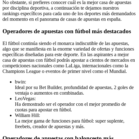
No obstante, si prefieres conocer cuál es la mejor casa de apuestas
por disciplina deportiva, a continuación te dejamos nuestros
rankings específicos para cada uno de los deportes más demandados
del momento en el panorama de casas de apuestas en españa.
Operadores de apuestas con fútbol más destacados
El fútbol continúa siendo el monarca indiscutible de las apuestas,
algo que se manifiesta en la enorme variedad de ofertas y funciones
específicas diseñadas para este deporte. En las aspirantes a mejor
casa de apuestas con fútbol podrás apostar a cientos de mercados en
competiciones nacionales como LaLiga, internacionales como la
Champions League o eventos de primer nivel como el Mundial.
bwin:
Ideal por su Bet Builder, profundidad de apuestas, 2 goles de
ventaja o aumentos en combinadas.
LeoVegas:
Ha demostrado ser el operador con el mejor promedio de
cuotas para apostar en fútbol.
William Hill:
La mejor gama de funciones para fútbol: super suplente,
freebets, creador de apuestas y más.
Operadores de apuestas con baloncesto más