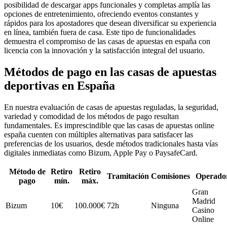
posibilidad de descargar apps funcionales y completas amplía las
opciones de entretenimiento, ofreciendo eventos constantes y
rápidos para los apostadores que desean diversificar su experiencia
en línea, también fuera de casa. Este tipo de funcionalidades
demuestra el compromiso de las casas de apuestas en españa con
licencia con la innovación y la satisfacción integral del usuario.
Métodos de pago en las casas de apuestas
deportivas en España
En nuestra evaluación de casas de apuestas reguladas, la seguridad,
variedad y comodidad de los métodos de pago resultan
fundamentales. Es imprescindible que las casas de apuestas online
españa cuenten con múltiples alternativas para satisfacer las
preferencias de los usuarios, desde métodos tradicionales hasta vías
digitales inmediatas como Bizum, Apple Pay o PaysafeCard.
Método de
Retiro
Retiro
Tramitación
Comisiones
Operado
pago
mín.
máx.
Gran
Madrid
Bizum
10€
100.000€
72h
Ninguna
Casino
Online