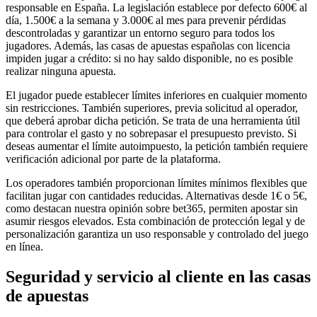
responsable en España. La legislación establece por defecto 600€ al
día, 1.500€ a la semana y 3.000€ al mes para prevenir pérdidas
descontroladas y garantizar un entorno seguro para todos los
jugadores. Además, las casas de apuestas españolas con licencia
impiden jugar a crédito: si no hay saldo disponible, no es posible
realizar ninguna apuesta.
El jugador puede establecer límites inferiores en cualquier momento
sin restricciones. También superiores, previa solicitud al operador,
que deberá aprobar dicha petición. Se trata de una herramienta útil
para controlar el gasto y no sobrepasar el presupuesto previsto. Si
deseas aumentar el límite autoimpuesto, la petición también requiere
verificación adicional por parte de la plataforma.
Los operadores también proporcionan límites mínimos flexibles que
facilitan jugar con cantidades reducidas. Alternativas desde 1€ o 5€,
como destacan nuestra opinión sobre bet365, permiten apostar sin
asumir riesgos elevados. Esta combinación de protección legal y de
personalización garantiza un uso responsable y controlado del juego
en línea.
Seguridad y servicio al cliente en las casas
de apuestas