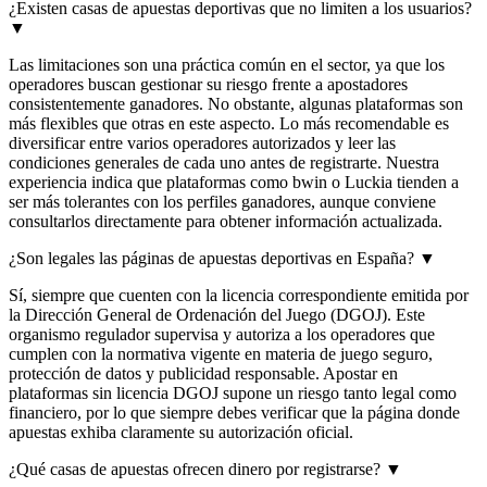
¿Existen casas de apuestas deportivas que no limiten a los usuarios?
▼
Las limitaciones son una práctica común en el sector, ya que los
operadores buscan gestionar su riesgo frente a apostadores
consistentemente ganadores. No obstante, algunas plataformas son
más flexibles que otras en este aspecto. Lo más recomendable es
diversificar entre varios operadores autorizados y leer las
condiciones generales de cada uno antes de registrarte. Nuestra
experiencia indica que plataformas como bwin o Luckia tienden a
ser más tolerantes con los perfiles ganadores, aunque conviene
consultarlos directamente para obtener información actualizada.
¿Son legales las páginas de apuestas deportivas en España?
▼
Sí, siempre que cuenten con la licencia correspondiente emitida por
la Dirección General de Ordenación del Juego (DGOJ). Este
organismo regulador supervisa y autoriza a los operadores que
cumplen con la normativa vigente en materia de juego seguro,
protección de datos y publicidad responsable. Apostar en
plataformas sin licencia DGOJ supone un riesgo tanto legal como
financiero, por lo que siempre debes verificar que la página donde
apuestas exhiba claramente su autorización oficial.
¿Qué casas de apuestas ofrecen dinero por registrarse?
▼