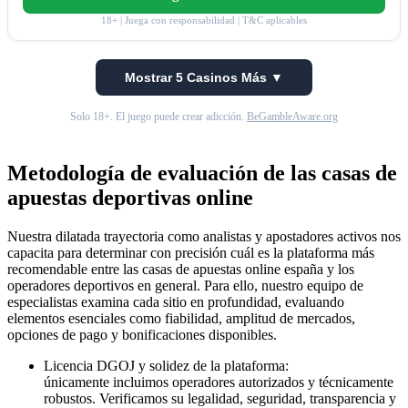
18+ | Juega con responsabilidad | T&C aplicables
Mostrar 5 Casinos Más ▼
Solo 18+. El juego puede crear adicción.
BeGambleAware.org
Metodología de evaluación de las casas de
apuestas deportivas online
Nuestra dilatada trayectoria como analistas y apostadores activos nos
capacita para determinar con precisión cuál es la plataforma más
recomendable entre las casas de apuestas online españa y los
operadores deportivos en general. Para ello, nuestro equipo de
especialistas examina cada sitio en profundidad, evaluando
elementos esenciales como fiabilidad, amplitud de mercados,
opciones de pago y bonificaciones disponibles.
Licencia DGOJ y solidez de la plataforma:
únicamente incluimos operadores autorizados y técnicamente
robustos. Verificamos su legalidad, seguridad, transparencia y