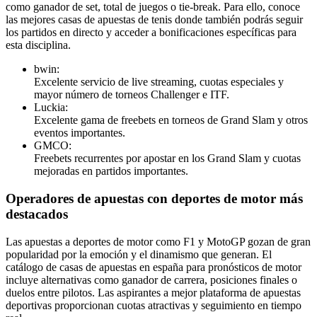
como ganador de set, total de juegos o tie-break. Para ello, conoce
las mejores casas de apuestas de tenis donde también podrás seguir
los partidos en directo y acceder a bonificaciones específicas para
esta disciplina.
bwin:
Excelente servicio de live streaming, cuotas especiales y
mayor número de torneos Challenger e ITF.
Luckia:
Excelente gama de freebets en torneos de Grand Slam y otros
eventos importantes.
GMCO:
Freebets recurrentes por apostar en los Grand Slam y cuotas
mejoradas en partidos importantes.
Operadores de apuestas con deportes de motor más
destacados
Las apuestas a deportes de motor como F1 y MotoGP gozan de gran
popularidad por la emoción y el dinamismo que generan. El
catálogo de casas de apuestas en españa para pronósticos de motor
incluye alternativas como ganador de carrera, posiciones finales o
duelos entre pilotos. Las aspirantes a mejor plataforma de apuestas
deportivas proporcionan cuotas atractivas y seguimiento en tiempo