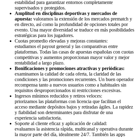
estabilidad para garantizar entornos completamente
supervisados y protegidos.
Amplitud en disciplinas deportivas y mercados de
apuesta:
valoramos la extensión de los mercados prematch y
en directo, así como la profundidad de opciones totales por
evento. Una mayor diversidad se traduce en más posibilidades
estratégicas para los jugadores.
Cuotas promedio elevadas y mejoras constantes:
estudiamos el payout general y las comparativas entre
plataformas. Todas las casas de apuestas españolas con cuotas
competitivas y aumentos proporcionan mayor valor y mejor
rentabilidad a largo plazo.
Bonificaciones y promociones atractivas y periódicas:
examinamos la calidad de cada oferta, la claridad de las
condiciones y las promociones recurrentes. Un buen operador
recompensa tanto a nuevos usuarios como a habituales sin
requisitos desproporcionados ni restricciones excesivas.
Ingresos mínimos reducidos y retiros veloces:
priorizamos las plataformas con licencia que facilitan el
acceso mediante depósitos bajos y retiradas ágiles. La rapidez
y fiabilidad son determinantes para disfrutar de una
experiencia satisfactoria.
Soporte al cliente eficaz y aplicación de calidad:
evaluamos la asistencia rápida, multicanal y operativa durante
la mayor parte del día, idealmente 24/7. También las apps