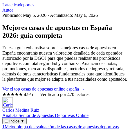
Latacticadeportes
Autor
Publicado: May 5, 2026
·
Actualizado: May 6, 2026
Mejores casas de apuestas en España
2026: guía completa
En esta guía exhaustiva sobre las mejores casas de apuestas en
España encontrarás nuestra valoración detallada de cada operador
autorizado por la DGOJ para que puedas realizar tus pronósticos
deportivos con total seguridad y confianza. Analizamos cuotas,
promociones, mercados disponibles, métodos de ingreso y retirada,
además de otras características fundamentales para que identifiques
la plataforma que mejor se adapta a tus necesidades como apostador.
Ver el top casas de apuestas online españa →
★★★★★
4.9/5 — Verificado por 470 lectores
Carlos Medina Ruiz
Analista Senior de Apuestas Deportivas Online
☰
Índice
▼
1
Metodología de evaluación de las casas de apuestas deportivas