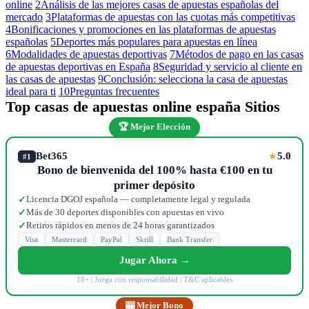
online
2
Análisis de las mejores casas de apuestas españolas del
mercado
3
Plataformas de apuestas con las cuotas más competitivas
4
Bonificaciones y promociones en las plataformas de apuestas
españolas
5
Deportes más populares para apuestas en línea
6
Modalidades de apuestas deportivas
7
Métodos de pago en las casas
de apuestas deportivas en España
8
Seguridad y servicio al cliente en
las casas de apuestas
9
Conclusión: selecciona la casa de apuestas
ideal para ti
10
Preguntas frecuentes
Top casas de apuestas online españa Sitios
🏆 Mejor Elección
Bet365
5.0
★
#1
Bono de bienvenida del 100% hasta €100 en tu
primer depósito
Licencia DGOJ española — completamente legal y regulada
✓
Más de 30 deportes disponibles con apuestas en vivo
✓
Retiros rápidos en menos de 24 horas garantizados
✓
Visa
Mastercard
PayPal
Skrill
Bank Transfer
Jugar Ahora →
18+ | Juega con responsabilidad | T&C aplicables
🎰 Mejor Bono