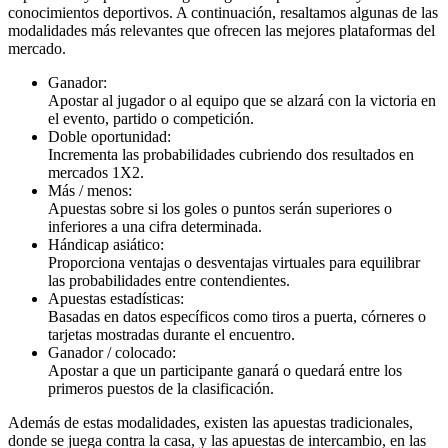
conocimientos deportivos. A continuación, resaltamos algunas de las
modalidades más relevantes que ofrecen las mejores plataformas del
mercado.
Ganador:
Apostar al jugador o al equipo que se alzará con la victoria en
el evento, partido o competición.
Doble oportunidad:
Incrementa las probabilidades cubriendo dos resultados en
mercados 1X2.
Más / menos:
Apuestas sobre si los goles o puntos serán superiores o
inferiores a una cifra determinada.
Hándicap asiático:
Proporciona ventajas o desventajas virtuales para equilibrar
las probabilidades entre contendientes.
Apuestas estadísticas:
Basadas en datos específicos como tiros a puerta, córneres o
tarjetas mostradas durante el encuentro.
Ganador / colocado:
Apostar a que un participante ganará o quedará entre los
primeros puestos de la clasificación.
Además de estas modalidades, existen las apuestas tradicionales,
donde se juega contra la casa, y las apuestas de intercambio, en las