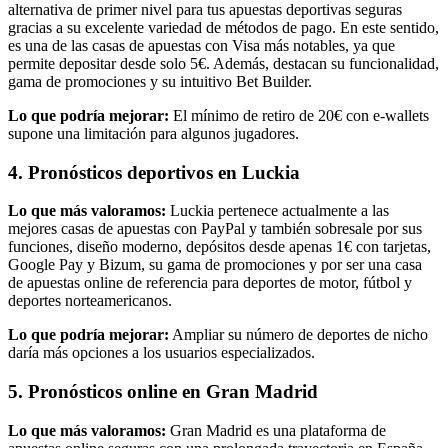
alternativa de primer nivel para tus apuestas deportivas seguras
gracias a su excelente variedad de métodos de pago. En este sentido,
es una de las casas de apuestas con Visa más notables, ya que
permite depositar desde solo 5€. Además, destacan su funcionalidad,
gama de promociones y su intuitivo Bet Builder.
Lo que podría mejorar:
El mínimo de retiro de 20€ con e-wallets
supone una limitación para algunos jugadores.
4. Pronósticos deportivos en Luckia
Lo que más valoramos:
Luckia pertenece actualmente a las
mejores casas de apuestas con PayPal y también sobresale por sus
funciones, diseño moderno, depósitos desde apenas 1€ con tarjetas,
Google Pay y Bizum, su gama de promociones y por ser una casa
de apuestas online de referencia para deportes de motor, fútbol y
deportes norteamericanos.
Lo que podría mejorar:
Ampliar su número de deportes de nicho
daría más opciones a los usuarios especializados.
5. Pronósticos online en Gran Madrid
Lo que más valoramos:
Gran Madrid es una plataforma de