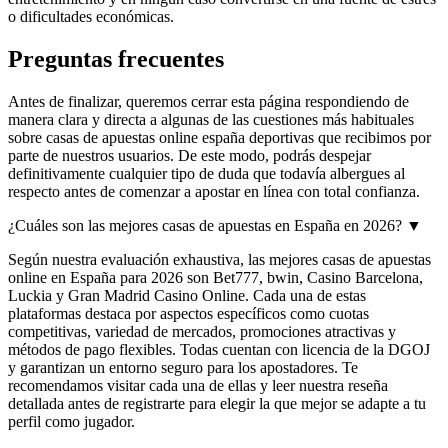
o dificultades económicas.
Preguntas frecuentes
Antes de finalizar, queremos cerrar esta página respondiendo de
manera clara y directa a algunas de las cuestiones más habituales
sobre casas de apuestas online españa deportivas que recibimos por
parte de nuestros usuarios. De este modo, podrás despejar
definitivamente cualquier tipo de duda que todavía albergues al
respecto antes de comenzar a apostar en línea con total confianza.
¿Cuáles son las mejores casas de apuestas en España en 2026?
▼
Según nuestra evaluación exhaustiva, las mejores casas de apuestas
online en España para 2026 son Bet777, bwin, Casino Barcelona,
Luckia y Gran Madrid Casino Online. Cada una de estas
plataformas destaca por aspectos específicos como cuotas
competitivas, variedad de mercados, promociones atractivas y
métodos de pago flexibles. Todas cuentan con licencia de la DGOJ
y garantizan un entorno seguro para los apostadores. Te
recomendamos visitar cada una de ellas y leer nuestra reseña
detallada antes de registrarte para elegir la que mejor se adapte a tu
perfil como jugador.