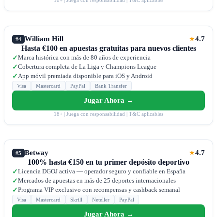
William Hill
4.7
★
#4
Hasta €100 en apuestas gratuitas para nuevos clientes
Marca histórica con más de 80 años de experiencia
✓
Cobertura completa de La Liga y Champions League
✓
App móvil premiada disponible para iOS y Android
✓
Visa
Mastercard
PayPal
Bank Transfer
Jugar Ahora →
18+ | Juega con responsabilidad | T&C aplicables
Betway
4.7
★
#5
100% hasta €150 en tu primer depósito deportivo
Licencia DGOJ activa — operador seguro y confiable en España
✓
Mercados de apuestas en más de 25 deportes internacionales
✓
Programa VIP exclusivo con recompensas y cashback semanal
✓
Visa
Mastercard
Skrill
Neteller
PayPal
Jugar Ahora →