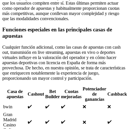
que los usuarios compiten entre sí. Estas últimas permiten actuar
como operador de apuestas y habitualmente proporcionan cuotas
más competitivas, aunque conllevan mayor complejidad y riesgo
que las modalidades convencionales.
Funciones especiales en las principales casas de
apuestas
Cualquier función adicional, como las casas de apuestas con cash
out, transmisión en live streaming, apuestas en vivo o deportes
virtuales influye en la valoración del operador y en cómo hacer
apuestas deportivas con licencia en España de forma más
provechosa. De hecho, en nuestra opinión, se trata de características
que enriquecen notablemente la experiencia de juego,
proporcionando un mayor control y participación.
Potenciador
Casa de
Bet
Cuotas
Cashout
de
Cashback
apuestas
Builder
mejoradas
ganancias
✔️
✔️
✔️
bwin
❌
❌
Gran
Madrid
✔️
✔️
✔️
✔️
❌
Casino