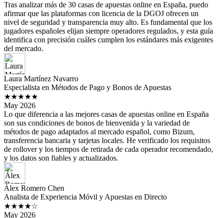
Tras analizar más de 30 casas de apuestas online en España, puedo
afirmar que las plataformas con licencia de la DGOJ ofrecen un
nivel de seguridad y transparencia muy alto. Es fundamental que los
jugadores españoles elijan siempre operadores regulados, y esta guía
identifica con precisión cuáles cumplen los estándares más exigentes
del mercado.
Laura Martínez Navarro
Especialista en Métodos de Pago y Bonos de Apuestas
★★★★★
May 2026
Lo que diferencia a las mejores casas de apuestas online en España
son sus condiciones de bonos de bienvenida y la variedad de
métodos de pago adaptados al mercado español, como Bizum,
transferencia bancaria y tarjetas locales. He verificado los requisitos
de rollover y los tiempos de retirada de cada operador recomendado,
y los datos son fiables y actualizados.
Álex Romero Chen
Analista de Experiencia Móvil y Apuestas en Directo
★★★★☆
May 2026