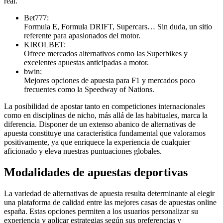
real.
Bet777:
Formula E, Formula DRIFT, Supercars… Sin duda, un sitio
referente para apasionados del motor.
KIROLBET:
Ofrece mercados alternativos como las Superbikes y
excelentes apuestas anticipadas a motor.
bwin:
Mejores opciones de apuesta para F1 y mercados poco
frecuentes como la Speedway of Nations.
La posibilidad de apostar tanto en competiciones internacionales
como en disciplinas de nicho, más allá de las habituales, marca la
diferencia. Disponer de un extenso abanico de alternativas de
apuesta constituye una característica fundamental que valoramos
positivamente, ya que enriquece la experiencia de cualquier
aficionado y eleva nuestras puntuaciones globales.
Modalidades de apuestas deportivas
La variedad de alternativas de apuesta resulta determinante al elegir
una plataforma de calidad entre las mejores casas de apuestas online
españa. Estas opciones permiten a los usuarios personalizar su
experiencia y aplicar estrategias según sus preferencias y