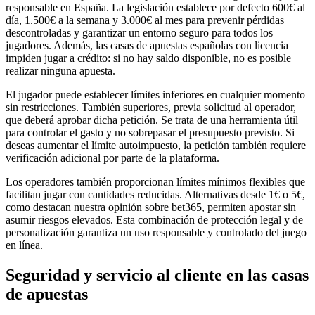
responsable en España. La legislación establece por defecto 600€ al
día, 1.500€ a la semana y 3.000€ al mes para prevenir pérdidas
descontroladas y garantizar un entorno seguro para todos los
jugadores. Además, las casas de apuestas españolas con licencia
impiden jugar a crédito: si no hay saldo disponible, no es posible
realizar ninguna apuesta.
El jugador puede establecer límites inferiores en cualquier momento
sin restricciones. También superiores, previa solicitud al operador,
que deberá aprobar dicha petición. Se trata de una herramienta útil
para controlar el gasto y no sobrepasar el presupuesto previsto. Si
deseas aumentar el límite autoimpuesto, la petición también requiere
verificación adicional por parte de la plataforma.
Los operadores también proporcionan límites mínimos flexibles que
facilitan jugar con cantidades reducidas. Alternativas desde 1€ o 5€,
como destacan nuestra opinión sobre bet365, permiten apostar sin
asumir riesgos elevados. Esta combinación de protección legal y de
personalización garantiza un uso responsable y controlado del juego
en línea.
Seguridad y servicio al cliente en las casas
de apuestas