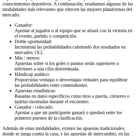
conocimientos deportivos. A continuación, resaltamos algunas de las
modalidades más relevantes que ofrecen las mejores plataformas del
mercado.
Ganador:
Apostar al jugador o al equipo que se alzará con la victoria en
el evento, partido o competición.
Doble oportunidad:
Incrementa las probabilidades cubriendo dos resultados en
mercados 1X2.
Más / menos:
Apuestas sobre si los goles o puntos serán superiores o
inferiores a una cifra determinada.
Hándicap asiático:
Proporciona ventajas o desventajas virtuales para equilibrar
las probabilidades entre contendientes.
Apuestas estadísticas:
Basadas en datos específicos como tiros a puerta, córneres o
tarjetas mostradas durante el encuentro.
Ganador / colocado:
Apostar a que un participante ganará o quedará entre los
primeros puestos de la clasificación.
Además de estas modalidades, existen las apuestas tradicionales,
donde se juega contra la casa, y las apuestas de intercambio, en las