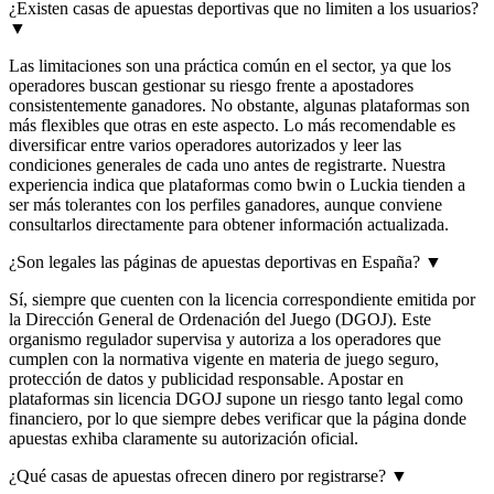
¿Existen casas de apuestas deportivas que no limiten a los usuarios?
▼
Las limitaciones son una práctica común en el sector, ya que los
operadores buscan gestionar su riesgo frente a apostadores
consistentemente ganadores. No obstante, algunas plataformas son
más flexibles que otras en este aspecto. Lo más recomendable es
diversificar entre varios operadores autorizados y leer las
condiciones generales de cada uno antes de registrarte. Nuestra
experiencia indica que plataformas como bwin o Luckia tienden a
ser más tolerantes con los perfiles ganadores, aunque conviene
consultarlos directamente para obtener información actualizada.
¿Son legales las páginas de apuestas deportivas en España?
▼
Sí, siempre que cuenten con la licencia correspondiente emitida por
la Dirección General de Ordenación del Juego (DGOJ). Este
organismo regulador supervisa y autoriza a los operadores que
cumplen con la normativa vigente en materia de juego seguro,
protección de datos y publicidad responsable. Apostar en
plataformas sin licencia DGOJ supone un riesgo tanto legal como
financiero, por lo que siempre debes verificar que la página donde
apuestas exhiba claramente su autorización oficial.
¿Qué casas de apuestas ofrecen dinero por registrarse?
▼