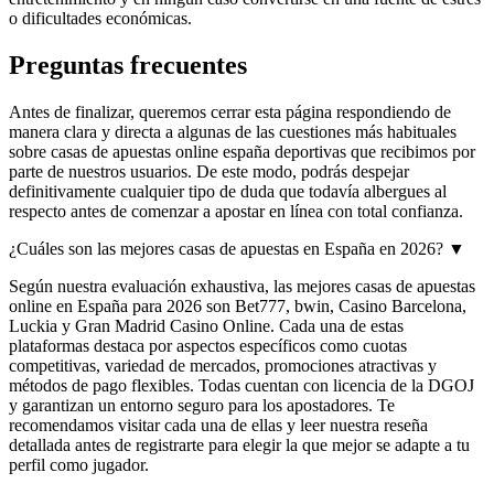
o dificultades económicas.
Preguntas frecuentes
Antes de finalizar, queremos cerrar esta página respondiendo de
manera clara y directa a algunas de las cuestiones más habituales
sobre casas de apuestas online españa deportivas que recibimos por
parte de nuestros usuarios. De este modo, podrás despejar
definitivamente cualquier tipo de duda que todavía albergues al
respecto antes de comenzar a apostar en línea con total confianza.
¿Cuáles son las mejores casas de apuestas en España en 2026?
▼
Según nuestra evaluación exhaustiva, las mejores casas de apuestas
online en España para 2026 son Bet777, bwin, Casino Barcelona,
Luckia y Gran Madrid Casino Online. Cada una de estas
plataformas destaca por aspectos específicos como cuotas
competitivas, variedad de mercados, promociones atractivas y
métodos de pago flexibles. Todas cuentan con licencia de la DGOJ
y garantizan un entorno seguro para los apostadores. Te
recomendamos visitar cada una de ellas y leer nuestra reseña
detallada antes de registrarte para elegir la que mejor se adapte a tu
perfil como jugador.