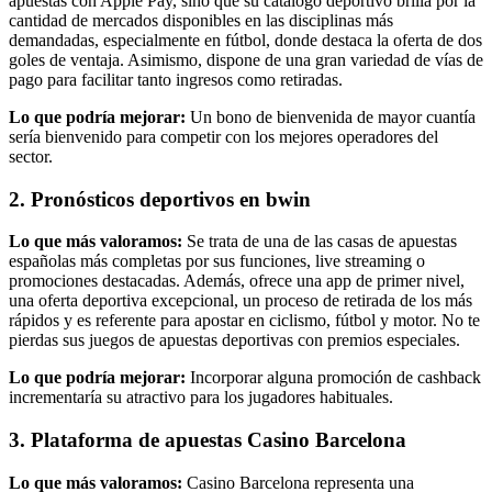
apuestas con Apple Pay, sino que su catálogo deportivo brilla por la
cantidad de mercados disponibles en las disciplinas más
demandadas, especialmente en fútbol, donde destaca la oferta de dos
goles de ventaja. Asimismo, dispone de una gran variedad de vías de
pago para facilitar tanto ingresos como retiradas.
Lo que podría mejorar:
Un bono de bienvenida de mayor cuantía
sería bienvenido para competir con los mejores operadores del
sector.
2. Pronósticos deportivos en bwin
Lo que más valoramos:
Se trata de una de las casas de apuestas
españolas más completas por sus funciones, live streaming o
promociones destacadas. Además, ofrece una app de primer nivel,
una oferta deportiva excepcional, un proceso de retirada de los más
rápidos y es referente para apostar en ciclismo, fútbol y motor. No te
pierdas sus juegos de apuestas deportivas con premios especiales.
Lo que podría mejorar:
Incorporar alguna promoción de cashback
incrementaría su atractivo para los jugadores habituales.
3. Plataforma de apuestas Casino Barcelona
Lo que más valoramos:
Casino Barcelona representa una