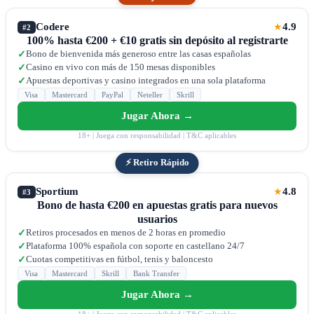
Codere
4.9
★
#2
100% hasta €200 + €10 gratis sin depósito al registrarte
Bono de bienvenida más generoso entre las casas españolas
✓
Casino en vivo con más de 150 mesas disponibles
✓
Apuestas deportivas y casino integrados en una sola plataforma
✓
Visa
Mastercard
PayPal
Neteller
Skrill
Jugar Ahora →
18+ | Juega con responsabilidad | T&C aplicables
⚡ Retiro Rápido
Sportium
4.8
★
#3
Bono de hasta €200 en apuestas gratis para nuevos
usuarios
Retiros procesados en menos de 2 horas en promedio
✓
Plataforma 100% española con soporte en castellano 24/7
✓
Cuotas competitivas en fútbol, tenis y baloncesto
✓
Visa
Mastercard
Skrill
Bank Transfer
Jugar Ahora →
18+ | Juega con responsabilidad | T&C aplicables