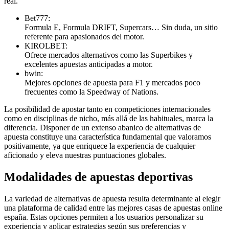
real.
Bet777:
Formula E, Formula DRIFT, Supercars… Sin duda, un sitio
referente para apasionados del motor.
KIROLBET:
Ofrece mercados alternativos como las Superbikes y
excelentes apuestas anticipadas a motor.
bwin:
Mejores opciones de apuesta para F1 y mercados poco
frecuentes como la Speedway of Nations.
La posibilidad de apostar tanto en competiciones internacionales
como en disciplinas de nicho, más allá de las habituales, marca la
diferencia. Disponer de un extenso abanico de alternativas de
apuesta constituye una característica fundamental que valoramos
positivamente, ya que enriquece la experiencia de cualquier
aficionado y eleva nuestras puntuaciones globales.
Modalidades de apuestas deportivas
La variedad de alternativas de apuesta resulta determinante al elegir
una plataforma de calidad entre las mejores casas de apuestas online
españa. Estas opciones permiten a los usuarios personalizar su
experiencia y aplicar estrategias según sus preferencias y