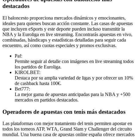
destacados
El baloncesto proporciona mercados dinámicos y emocionantes,
ideales para quienes buscan acción constante. Las casas de apuestas
que incluyen eSports y este deporte pueden incluso transmitir la
NBA y la Euroliga en live streaming. Encontrarás apuestas en vivo,
combinadas, hándicaps y estadísticas detalladas para seguir cada
encuentro, así como cuotas especiales y promos exclusivas.
Paf:
Permite seguir al detalle con imágenes en live streaming todos
los partidos de Euroliga.
KIROLBET:
Destaca por su amplia variedad de ligas y por ofrecer un 10%
de cashback hasta 100€.
Bet777:
La mejor gama de apuestas anticipadas para la NBA y +500
mercados en partidos destacados.
Operadores de apuestas con tenis más destacados
Las plataformas con mejor tratamiento del tenis permiten apostar en
todos los torneos ATP, WTA, Grand Slam y Challenger del circuito
mundial. Una buena casa de apuestas online españa ofrece mercados