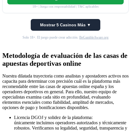
18+ | Juega con responsabilidad | T&C aplicables
Mostrar 5 Casinos Más ▼
Solo 18+. El juego puede crear adicción.
BeGambleAware.org
Metodología de evaluación de las casas de
apuestas deportivas online
Nuestra dilatada trayectoria como analistas y apostadores activos nos
capacita para determinar con precisión cuál es la plataforma más
recomendable entre las casas de apuestas online españa y los
operadores deportivos en general. Para ello, nuestro equipo de
especialistas examina cada sitio en profundidad, evaluando
elementos esenciales como fiabilidad, amplitud de mercados,
opciones de pago y bonificaciones disponibles.
Licencia DGOJ y solidez de la plataforma:
únicamente incluimos operadores autorizados y técnicamente
robustos. Verificamos su legalidad, seguridad, transparencia y