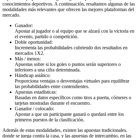
conocimientos deportivos. A continuación, resaltamos algunas de las
modalidades más relevantes que ofrecen las mejores plataformas del
mercado.
Ganador:
Apostar al jugador o al equipo que se alzará con la victoria en
el evento, partido o competición.
Doble oportunidad:
Incrementa las probabilidades cubriendo dos resultados en
mercados 1X2.
Más / menos:
Apuestas sobre si los goles o puntos serán superiores o
inferiores a una cifra determinada.
Hándicap asiático:
Proporciona ventajas o desventajas virtuales para equilibrar
las probabilidades entre contendientes.
Apuestas estadísticas:
Basadas en datos específicos como tiros a puerta, córneres o
tarjetas mostradas durante el encuentro.
Ganador / colocado:
Apostar a que un participante ganará o quedará entre los
primeros puestos de la clasificación.
Además de estas modalidades, existen las apuestas tradicionales,
donde se juega contra la casa, y las apuestas de intercambio, en las