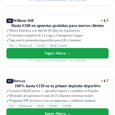
William Hill
4.7
★
#4
Hasta €100 en apuestas gratuitas para nuevos clientes
Marca histórica con más de 80 años de experiencia
✓
Cobertura completa de La Liga y Champions League
✓
App móvil premiada disponible para iOS y Android
✓
Visa
Mastercard
PayPal
Bank Transfer
Jugar Ahora →
18+ | Juega con responsabilidad | T&C aplicables
Betway
4.7
★
#5
100% hasta €150 en tu primer depósito deportivo
Licencia DGOJ activa — operador seguro y confiable en España
✓
Mercados de apuestas en más de 25 deportes internacionales
✓
Programa VIP exclusivo con recompensas y cashback semanal
✓
Visa
Mastercard
Skrill
Neteller
PayPal
Jugar Ahora →