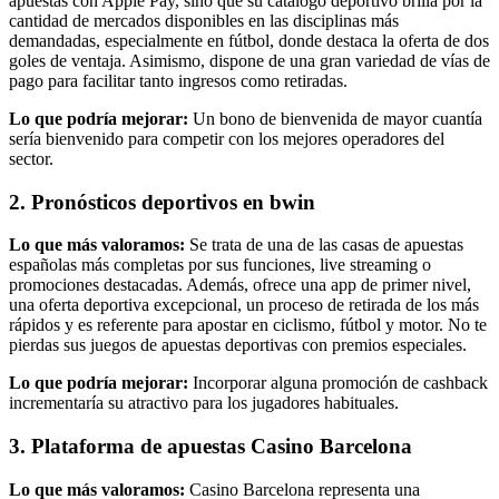
apuestas con Apple Pay, sino que su catálogo deportivo brilla por la
cantidad de mercados disponibles en las disciplinas más
demandadas, especialmente en fútbol, donde destaca la oferta de dos
goles de ventaja. Asimismo, dispone de una gran variedad de vías de
pago para facilitar tanto ingresos como retiradas.
Lo que podría mejorar:
Un bono de bienvenida de mayor cuantía
sería bienvenido para competir con los mejores operadores del
sector.
2. Pronósticos deportivos en bwin
Lo que más valoramos:
Se trata de una de las casas de apuestas
españolas más completas por sus funciones, live streaming o
promociones destacadas. Además, ofrece una app de primer nivel,
una oferta deportiva excepcional, un proceso de retirada de los más
rápidos y es referente para apostar en ciclismo, fútbol y motor. No te
pierdas sus juegos de apuestas deportivas con premios especiales.
Lo que podría mejorar:
Incorporar alguna promoción de cashback
incrementaría su atractivo para los jugadores habituales.
3. Plataforma de apuestas Casino Barcelona
Lo que más valoramos:
Casino Barcelona representa una