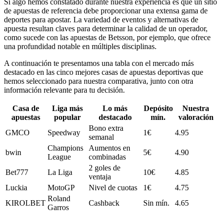
Si algo hemos constatado durante nuestra experiencia es que un sitio
de apuestas de referencia debe proporcionar una extensa gama de
deportes para apostar. La variedad de eventos y alternativas de
apuesta resultan claves para determinar la calidad de un operador,
como sucede con las apuestas de Betsson, por ejemplo, que ofrece
una profundidad notable en múltiples disciplinas.
A continuación te presentamos una tabla con el mercado más
destacado en las cinco mejores casas de apuestas deportivas que
hemos seleccionado para nuestra comparativa, junto con otra
información relevante para tu decisión.
Casa de
Liga más
Lo más
Depósito
Nuestra
apuestas
popular
destacado
mín.
valoración
Bono extra
GMCO
Speedway
1€
4.95
semanal
Champions
Aumentos en
bwin
5€
4.90
League
combinadas
2 goles de
Bet777
La Liga
10€
4.85
ventaja
Luckia
MotoGP
Nivel de cuotas
1€
4.75
Roland
KIROLBET
Cashback
Sin mín.
4.65
Garros