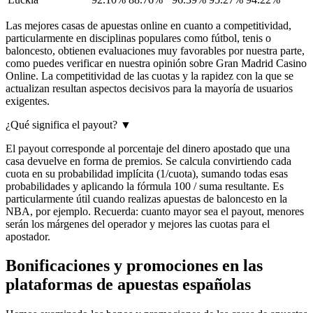
Las mejores casas de apuestas online en cuanto a competitividad,
particularmente en disciplinas populares como fútbol, tenis o
baloncesto, obtienen evaluaciones muy favorables por nuestra parte,
como puedes verificar en nuestra opinión sobre Gran Madrid Casino
Online. La competitividad de las cuotas y la rapidez con la que se
actualizan resultan aspectos decisivos para la mayoría de usuarios
exigentes.
¿Qué significa el payout?
▼
El payout corresponde al porcentaje del dinero apostado que una
casa devuelve en forma de premios. Se calcula convirtiendo cada
cuota en su probabilidad implícita (1/cuota), sumando todas esas
probabilidades y aplicando la fórmula 100 / suma resultante. Es
particularmente útil cuando realizas apuestas de baloncesto en la
NBA, por ejemplo. Recuerda: cuanto mayor sea el payout, menores
serán los márgenes del operador y mejores las cuotas para el
apostador.
Bonificaciones y promociones en las
plataformas de apuestas españolas