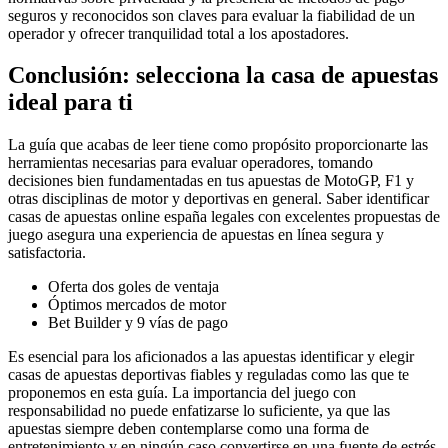
seguros y reconocidos son claves para evaluar la fiabilidad de un
operador y ofrecer tranquilidad total a los apostadores.
Conclusión: selecciona la casa de apuestas
ideal para ti
La guía que acabas de leer tiene como propósito proporcionarte las
herramientas necesarias para evaluar operadores, tomando
decisiones bien fundamentadas en tus apuestas de MotoGP, F1 y
otras disciplinas de motor y deportivas en general. Saber identificar
casas de apuestas online españa legales con excelentes propuestas de
juego asegura una experiencia de apuestas en línea segura y
satisfactoria.
Oferta dos goles de ventaja
Óptimos mercados de motor
Bet Builder y 9 vías de pago
Es esencial para los aficionados a las apuestas identificar y elegir
casas de apuestas deportivas fiables y reguladas como las que te
proponemos en esta guía. La importancia del juego con
responsabilidad no puede enfatizarse lo suficiente, ya que las
apuestas siempre deben contemplarse como una forma de
entretenimiento y en ningún caso convertirse en una fuente de estrés