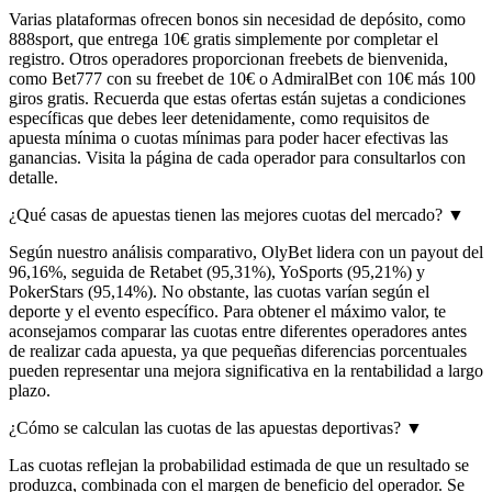
Varias plataformas ofrecen bonos sin necesidad de depósito, como
888sport, que entrega 10€ gratis simplemente por completar el
registro. Otros operadores proporcionan freebets de bienvenida,
como Bet777 con su freebet de 10€ o AdmiralBet con 10€ más 100
giros gratis. Recuerda que estas ofertas están sujetas a condiciones
específicas que debes leer detenidamente, como requisitos de
apuesta mínima o cuotas mínimas para poder hacer efectivas las
ganancias. Visita la página de cada operador para consultarlos con
detalle.
¿Qué casas de apuestas tienen las mejores cuotas del mercado?
▼
Según nuestro análisis comparativo, OlyBet lidera con un payout del
96,16%, seguida de Retabet (95,31%), YoSports (95,21%) y
PokerStars (95,14%). No obstante, las cuotas varían según el
deporte y el evento específico. Para obtener el máximo valor, te
aconsejamos comparar las cuotas entre diferentes operadores antes
de realizar cada apuesta, ya que pequeñas diferencias porcentuales
pueden representar una mejora significativa en la rentabilidad a largo
plazo.
¿Cómo se calculan las cuotas de las apuestas deportivas?
▼
Las cuotas reflejan la probabilidad estimada de que un resultado se
produzca, combinada con el margen de beneficio del operador. Se