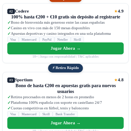
Codere
4.9
★
#2
100% hasta €200 + €10 gratis sin depósito al registrarte
Bono de bienvenida más generoso entre las casas españolas
✓
Casino en vivo con más de 150 mesas disponibles
✓
Apuestas deportivas y casino integrados en una sola plataforma
✓
Visa
Mastercard
PayPal
Neteller
Skrill
Jugar Ahora →
18+ | Juega con responsabilidad | T&C aplicables
⚡ Retiro Rápido
Sportium
4.8
★
#3
Bono de hasta €200 en apuestas gratis para nuevos
usuarios
Retiros procesados en menos de 2 horas en promedio
✓
Plataforma 100% española con soporte en castellano 24/7
✓
Cuotas competitivas en fútbol, tenis y baloncesto
✓
Visa
Mastercard
Skrill
Bank Transfer
Jugar Ahora →
18+ | Juega con responsabilidad | T&C aplicables