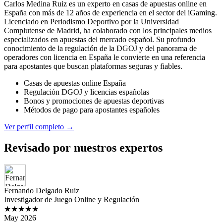
Carlos Medina Ruiz es un experto en casas de apuestas online en
España con más de 12 años de experiencia en el sector del iGaming.
Licenciado en Periodismo Deportivo por la Universidad
Complutense de Madrid, ha colaborado con los principales medios
especializados en apuestas del mercado español. Su profundo
conocimiento de la regulación de la DGOJ y del panorama de
operadores con licencia en España le convierte en una referencia
para apostantes que buscan plataformas seguras y fiables.
Casas de apuestas online España
Regulación DGOJ y licencias españolas
Bonos y promociones de apuestas deportivas
Métodos de pago para apostantes españoles
Ver perfil completo →
Revisado por nuestros expertos
Fernando Delgado Ruiz
Investigador de Juego Online y Regulación
★★★★★
May 2026