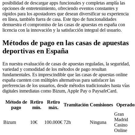
posibilidad de descargar apps funcionales y completas amplía las
opciones de entretenimiento, ofreciendo eventos constantes y
rápidos para los apostadores que desean diversificar su experiencia
en línea, también fuera de casa. Este tipo de funcionalidades
demuestra el compromiso de las casas de apuestas en españa con
licencia con la innovación y la satisfacción integral del usuario.
Métodos de pago en las casas de apuestas
deportivas en España
En nuestra evaluación de casas de apuestas reguladas, la seguridad,
variedad y comodidad de los métodos de pago resultan
fundamentales. Es imprescindible que las casas de apuestas online
españa cuenten con múltiples alternativas para satisfacer las
preferencias de los usuarios, desde métodos tradicionales hasta vías
digitales inmediatas como Bizum, Apple Pay o PaysafeCard.
Método de
Retiro
Retiro
Tramitación
Comisiones
Operado
pago
mín.
máx.
Gran
Madrid
Bizum
10€
100.000€
72h
Ninguna
Casino
Online