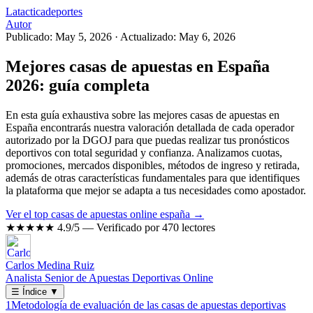
Latacticadeportes
Autor
Publicado: May 5, 2026
·
Actualizado: May 6, 2026
Mejores casas de apuestas en España
2026: guía completa
En esta guía exhaustiva sobre las mejores casas de apuestas en
España encontrarás nuestra valoración detallada de cada operador
autorizado por la DGOJ para que puedas realizar tus pronósticos
deportivos con total seguridad y confianza. Analizamos cuotas,
promociones, mercados disponibles, métodos de ingreso y retirada,
además de otras características fundamentales para que identifiques
la plataforma que mejor se adapta a tus necesidades como apostador.
Ver el top casas de apuestas online españa →
★★★★★
4.9/5 — Verificado por 470 lectores
Carlos Medina Ruiz
Analista Senior de Apuestas Deportivas Online
☰
Índice
▼
1
Metodología de evaluación de las casas de apuestas deportivas