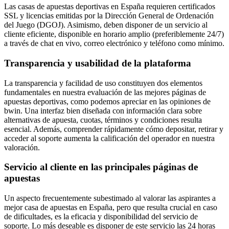
Las casas de apuestas deportivas en España requieren certificados
SSL y licencias emitidas por la Dirección General de Ordenación
del Juego (DGOJ). Asimismo, deben disponer de un servicio al
cliente eficiente, disponible en horario amplio (preferiblemente 24/7)
a través de chat en vivo, correo electrónico y teléfono como mínimo.
Transparencia y usabilidad de la plataforma
La transparencia y facilidad de uso constituyen dos elementos
fundamentales en nuestra evaluación de las mejores páginas de
apuestas deportivas, como podemos apreciar en las opiniones de
bwin. Una interfaz bien diseñada con información clara sobre
alternativas de apuesta, cuotas, términos y condiciones resulta
esencial. Además, comprender rápidamente cómo depositar, retirar y
acceder al soporte aumenta la calificación del operador en nuestra
valoración.
Servicio al cliente en las principales páginas de
apuestas
Un aspecto frecuentemente subestimado al valorar las aspirantes a
mejor casa de apuestas en España, pero que resulta crucial en caso
de dificultades, es la eficacia y disponibilidad del servicio de
soporte. Lo más deseable es disponer de este servicio las 24 horas