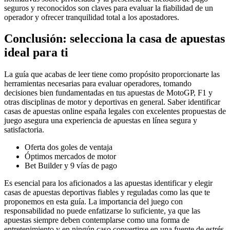
seguros y reconocidos son claves para evaluar la fiabilidad de un
operador y ofrecer tranquilidad total a los apostadores.
Conclusión: selecciona la casa de apuestas
ideal para ti
La guía que acabas de leer tiene como propósito proporcionarte las
herramientas necesarias para evaluar operadores, tomando
decisiones bien fundamentadas en tus apuestas de MotoGP, F1 y
otras disciplinas de motor y deportivas en general. Saber identificar
casas de apuestas online españa legales con excelentes propuestas de
juego asegura una experiencia de apuestas en línea segura y
satisfactoria.
Oferta dos goles de ventaja
Óptimos mercados de motor
Bet Builder y 9 vías de pago
Es esencial para los aficionados a las apuestas identificar y elegir
casas de apuestas deportivas fiables y reguladas como las que te
proponemos en esta guía. La importancia del juego con
responsabilidad no puede enfatizarse lo suficiente, ya que las
apuestas siempre deben contemplarse como una forma de
entretenimiento y en ningún caso convertirse en una fuente de estrés