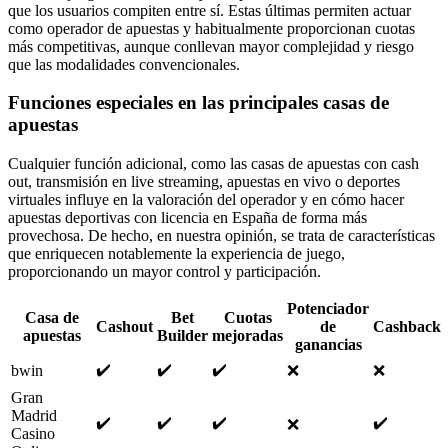
que los usuarios compiten entre sí. Estas últimas permiten actuar
como operador de apuestas y habitualmente proporcionan cuotas
más competitivas, aunque conllevan mayor complejidad y riesgo
que las modalidades convencionales.
Funciones especiales en las principales casas de
apuestas
Cualquier función adicional, como las casas de apuestas con cash
out, transmisión en live streaming, apuestas en vivo o deportes
virtuales influye en la valoración del operador y en cómo hacer
apuestas deportivas con licencia en España de forma más
provechosa. De hecho, en nuestra opinión, se trata de características
que enriquecen notablemente la experiencia de juego,
proporcionando un mayor control y participación.
Potenciador
Casa de
Bet
Cuotas
Cashout
de
Cashback
apuestas
Builder
mejoradas
ganancias
✔️
✔️
✔️
bwin
❌
❌
Gran
Madrid
✔️
✔️
✔️
✔️
❌
Casino