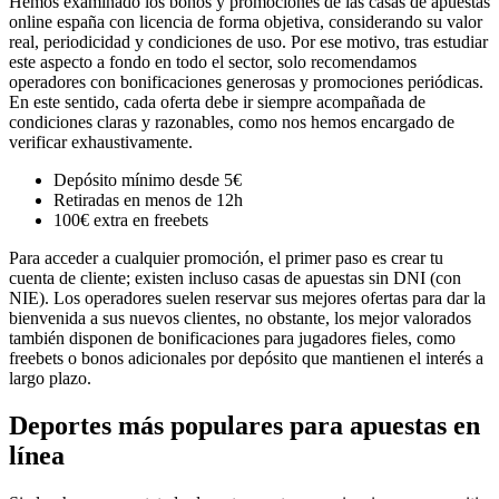
Hemos examinado los bonos y promociones de las casas de apuestas
online españa con licencia de forma objetiva, considerando su valor
real, periodicidad y condiciones de uso. Por ese motivo, tras estudiar
este aspecto a fondo en todo el sector, solo recomendamos
operadores con bonificaciones generosas y promociones periódicas.
En este sentido, cada oferta debe ir siempre acompañada de
condiciones claras y razonables, como nos hemos encargado de
verificar exhaustivamente.
Depósito mínimo desde 5€
Retiradas en menos de 12h
100€ extra en freebets
Para acceder a cualquier promoción, el primer paso es crear tu
cuenta de cliente; existen incluso casas de apuestas sin DNI (con
NIE). Los operadores suelen reservar sus mejores ofertas para dar la
bienvenida a sus nuevos clientes, no obstante, los mejor valorados
también disponen de bonificaciones para jugadores fieles, como
freebets o bonos adicionales por depósito que mantienen el interés a
largo plazo.
Deportes más populares para apuestas en
línea