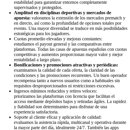
estabilidad para garantizar entornos completamente
supervisados y protegidos.
Amplitud en disciplinas deportivas y mercados de
apuesta:
valoramos la extensión de los mercados prematch y
en directo, así como la profundidad de opciones totales por
evento. Una mayor diversidad se traduce en más posibilidades
estratégicas para los jugadores.
Cuotas promedio elevadas y mejoras constantes:
estudiamos el payout general y las comparativas entre
plataformas. Todas las casas de apuestas españolas con cuotas
competitivas y aumentos proporcionan mayor valor y mejor
rentabilidad a largo plazo.
Bonificaciones y promociones atractivas y periódicas:
examinamos la calidad de cada oferta, la claridad de las
condiciones y las promociones recurrentes. Un buen operador
recompensa tanto a nuevos usuarios como a habituales sin
requisitos desproporcionados ni restricciones excesivas.
Ingresos mínimos reducidos y retiros veloces:
priorizamos las plataformas con licencia que facilitan el
acceso mediante depósitos bajos y retiradas ágiles. La rapidez
y fiabilidad son determinantes para disfrutar de una
experiencia satisfactoria.
Soporte al cliente eficaz y aplicación de calidad:
evaluamos la asistencia rápida, multicanal y operativa durante
la mayor parte del día, idealmente 24/7. También las apps