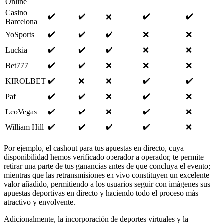
Online
Casino
✔️
✔️
✔️
✔️
❌
Barcelona
✔️
✔️
✔️
YoSports
❌
❌
✔️
✔️
✔️
Luckia
❌
❌
✔️
✔️
Bet777
❌
❌
❌
✔️
✔️
✔️
KIROLBET
❌
❌
✔️
✔️
✔️
Paf
❌
❌
✔️
✔️
✔️
LeoVegas
❌
❌
✔️
✔️
✔️
✔️
William Hill
❌
Por ejemplo, el cashout para tus apuestas en directo, cuya
disponibilidad hemos verificado operador a operador, te permite
retirar una parte de tus ganancias antes de que concluya el evento;
mientras que las retransmisiones en vivo constituyen un excelente
valor añadido, permitiendo a los usuarios seguir con imágenes sus
apuestas deportivas en directo y haciendo todo el proceso más
atractivo y envolvente.
Adicionalmente, la incorporación de deportes virtuales y la