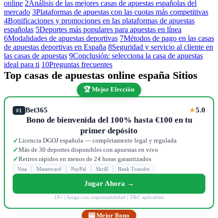
online
2
Análisis de las mejores casas de apuestas españolas del
mercado
3
Plataformas de apuestas con las cuotas más competitivas
4
Bonificaciones y promociones en las plataformas de apuestas
españolas
5
Deportes más populares para apuestas en línea
6
Modalidades de apuestas deportivas
7
Métodos de pago en las casas
de apuestas deportivas en España
8
Seguridad y servicio al cliente en
las casas de apuestas
9
Conclusión: selecciona la casa de apuestas
ideal para ti
10
Preguntas frecuentes
Top casas de apuestas online españa Sitios
🏆 Mejor Elección
Bet365
5.0
★
#1
Bono de bienvenida del 100% hasta €100 en tu
primer depósito
Licencia DGOJ española — completamente legal y regulada
✓
Más de 30 deportes disponibles con apuestas en vivo
✓
Retiros rápidos en menos de 24 horas garantizados
✓
Visa
Mastercard
PayPal
Skrill
Bank Transfer
Jugar Ahora →
18+ | Juega con responsabilidad | T&C aplicables
🎰 Mejor Bono