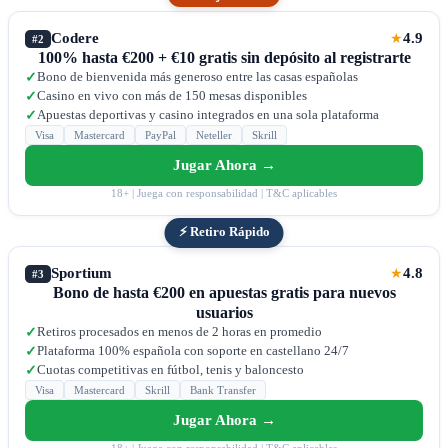
Codere
4.9
★
#2
100% hasta €200 + €10 gratis sin depósito al registrarte
Bono de bienvenida más generoso entre las casas españolas
✓
Casino en vivo con más de 150 mesas disponibles
✓
Apuestas deportivas y casino integrados en una sola plataforma
✓
Visa
Mastercard
PayPal
Neteller
Skrill
Jugar Ahora →
18+ | Juega con responsabilidad | T&C aplicables
⚡ Retiro Rápido
Sportium
4.8
★
#3
Bono de hasta €200 en apuestas gratis para nuevos
usuarios
Retiros procesados en menos de 2 horas en promedio
✓
Plataforma 100% española con soporte en castellano 24/7
✓
Cuotas competitivas en fútbol, tenis y baloncesto
✓
Visa
Mastercard
Skrill
Bank Transfer
Jugar Ahora →
18+ | Juega con responsabilidad | T&C aplicables