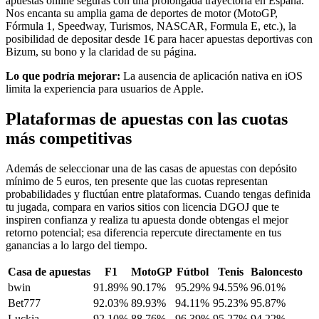
apuestas online seguras con una prolongada trayectoria en España.
Nos encanta su amplia gama de deportes de motor (MotoGP,
Fórmula 1, Speedway, Turismos, NASCAR, Formula E, etc.), la
posibilidad de depositar desde 1€ para hacer apuestas deportivas con
Bizum, su bono y la claridad de su página.
Lo que podría mejorar:
La ausencia de aplicación nativa en iOS
limita la experiencia para usuarios de Apple.
Plataformas de apuestas con las cuotas
más competitivas
Además de seleccionar una de las casas de apuestas con depósito
mínimo de 5 euros, ten presente que las cuotas representan
probabilidades y fluctúan entre plataformas. Cuando tengas definida
tu jugada, compara en varios sitios con licencia DGOJ que te
inspiren confianza y realiza tu apuesta donde obtengas el mejor
retorno potencial; esa diferencia repercute directamente en tus
ganancias a lo largo del tiempo.
Casa de apuestas
F1
MotoGP
Fútbol
Tenis
Baloncesto
bwin
91.89%
90.17%
95.29%
94.55%
96.01%
Bet777
92.03%
89.93%
94.11%
95.23%
95.87%
Luckia
92.10%
88.76%
96.39%
95.27%
94.22%