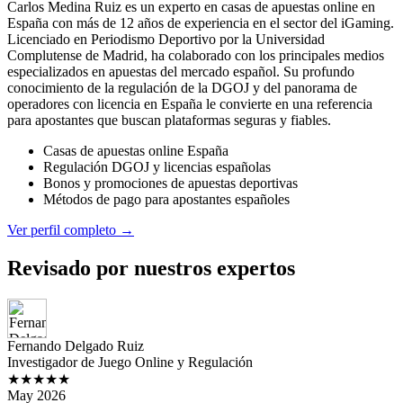
Carlos Medina Ruiz es un experto en casas de apuestas online en
España con más de 12 años de experiencia en el sector del iGaming.
Licenciado en Periodismo Deportivo por la Universidad
Complutense de Madrid, ha colaborado con los principales medios
especializados en apuestas del mercado español. Su profundo
conocimiento de la regulación de la DGOJ y del panorama de
operadores con licencia en España le convierte en una referencia
para apostantes que buscan plataformas seguras y fiables.
Casas de apuestas online España
Regulación DGOJ y licencias españolas
Bonos y promociones de apuestas deportivas
Métodos de pago para apostantes españoles
Ver perfil completo →
Revisado por nuestros expertos
Fernando Delgado Ruiz
Investigador de Juego Online y Regulación
★★★★★
May 2026