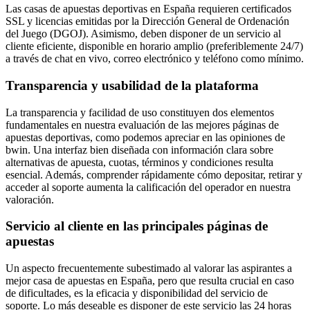
Las casas de apuestas deportivas en España requieren certificados
SSL y licencias emitidas por la Dirección General de Ordenación
del Juego (DGOJ). Asimismo, deben disponer de un servicio al
cliente eficiente, disponible en horario amplio (preferiblemente 24/7)
a través de chat en vivo, correo electrónico y teléfono como mínimo.
Transparencia y usabilidad de la plataforma
La transparencia y facilidad de uso constituyen dos elementos
fundamentales en nuestra evaluación de las mejores páginas de
apuestas deportivas, como podemos apreciar en las opiniones de
bwin. Una interfaz bien diseñada con información clara sobre
alternativas de apuesta, cuotas, términos y condiciones resulta
esencial. Además, comprender rápidamente cómo depositar, retirar y
acceder al soporte aumenta la calificación del operador en nuestra
valoración.
Servicio al cliente en las principales páginas de
apuestas
Un aspecto frecuentemente subestimado al valorar las aspirantes a
mejor casa de apuestas en España, pero que resulta crucial en caso
de dificultades, es la eficacia y disponibilidad del servicio de
soporte. Lo más deseable es disponer de este servicio las 24 horas