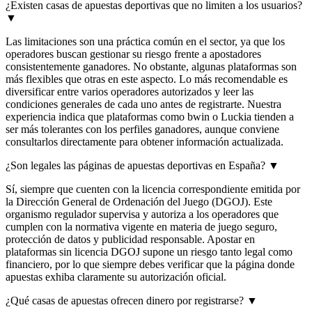
¿Existen casas de apuestas deportivas que no limiten a los usuarios?
▼
Las limitaciones son una práctica común en el sector, ya que los
operadores buscan gestionar su riesgo frente a apostadores
consistentemente ganadores. No obstante, algunas plataformas son
más flexibles que otras en este aspecto. Lo más recomendable es
diversificar entre varios operadores autorizados y leer las
condiciones generales de cada uno antes de registrarte. Nuestra
experiencia indica que plataformas como bwin o Luckia tienden a
ser más tolerantes con los perfiles ganadores, aunque conviene
consultarlos directamente para obtener información actualizada.
¿Son legales las páginas de apuestas deportivas en España?
▼
Sí, siempre que cuenten con la licencia correspondiente emitida por
la Dirección General de Ordenación del Juego (DGOJ). Este
organismo regulador supervisa y autoriza a los operadores que
cumplen con la normativa vigente en materia de juego seguro,
protección de datos y publicidad responsable. Apostar en
plataformas sin licencia DGOJ supone un riesgo tanto legal como
financiero, por lo que siempre debes verificar que la página donde
apuestas exhiba claramente su autorización oficial.
¿Qué casas de apuestas ofrecen dinero por registrarse?
▼