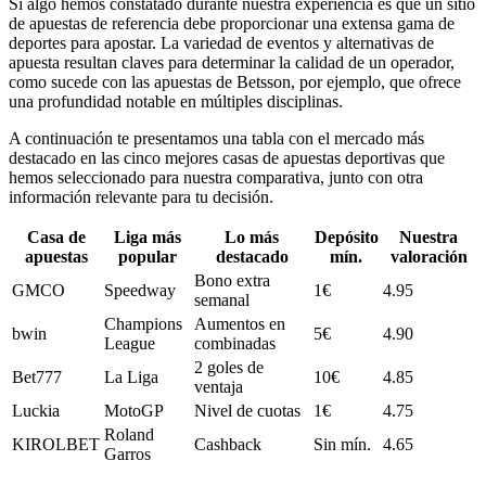
Si algo hemos constatado durante nuestra experiencia es que un sitio
de apuestas de referencia debe proporcionar una extensa gama de
deportes para apostar. La variedad de eventos y alternativas de
apuesta resultan claves para determinar la calidad de un operador,
como sucede con las apuestas de Betsson, por ejemplo, que ofrece
una profundidad notable en múltiples disciplinas.
A continuación te presentamos una tabla con el mercado más
destacado en las cinco mejores casas de apuestas deportivas que
hemos seleccionado para nuestra comparativa, junto con otra
información relevante para tu decisión.
Casa de
Liga más
Lo más
Depósito
Nuestra
apuestas
popular
destacado
mín.
valoración
Bono extra
GMCO
Speedway
1€
4.95
semanal
Champions
Aumentos en
bwin
5€
4.90
League
combinadas
2 goles de
Bet777
La Liga
10€
4.85
ventaja
Luckia
MotoGP
Nivel de cuotas
1€
4.75
Roland
KIROLBET
Cashback
Sin mín.
4.65
Garros