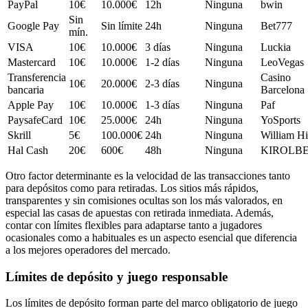
PayPal
10€
10.000€
12h
Ninguna
bwin
Sin
Google Pay
Sin límite
24h
Ninguna
Bet777
mín.
VISA
10€
10.000€
3 días
Ninguna
Luckia
Mastercard
10€
10.000€
1-2 días
Ninguna
LeoVegas
Transferencia
Casino
10€
20.000€
2-3 días
Ninguna
bancaria
Barcelona
Apple Pay
10€
10.000€
1-3 días
Ninguna
Paf
PaysafeCard
10€
25.000€
24h
Ninguna
YoSports
Skrill
5€
100.000€
24h
Ninguna
William Hi
Hal Cash
20€
600€
48h
Ninguna
KIROLB
Otro factor determinante es la velocidad de las transacciones tanto
para depósitos como para retiradas. Los sitios más rápidos,
transparentes y sin comisiones ocultas son los más valorados, en
especial las casas de apuestas con retirada inmediata. Además,
contar con límites flexibles para adaptarse tanto a jugadores
ocasionales como a habituales es un aspecto esencial que diferencia
a los mejores operadores del mercado.
Límites de depósito y juego responsable
Los límites de depósito forman parte del marco obligatorio de juego