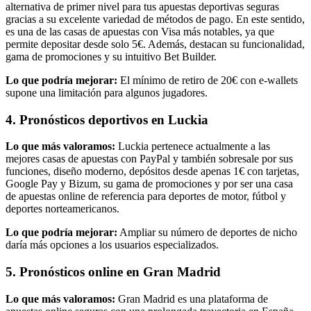
alternativa de primer nivel para tus apuestas deportivas seguras
gracias a su excelente variedad de métodos de pago. En este sentido,
es una de las casas de apuestas con Visa más notables, ya que
permite depositar desde solo 5€. Además, destacan su funcionalidad,
gama de promociones y su intuitivo Bet Builder.
Lo que podría mejorar:
El mínimo de retiro de 20€ con e-wallets
supone una limitación para algunos jugadores.
4. Pronósticos deportivos en Luckia
Lo que más valoramos:
Luckia pertenece actualmente a las
mejores casas de apuestas con PayPal y también sobresale por sus
funciones, diseño moderno, depósitos desde apenas 1€ con tarjetas,
Google Pay y Bizum, su gama de promociones y por ser una casa
de apuestas online de referencia para deportes de motor, fútbol y
deportes norteamericanos.
Lo que podría mejorar:
Ampliar su número de deportes de nicho
daría más opciones a los usuarios especializados.
5. Pronósticos online en Gran Madrid
Lo que más valoramos:
Gran Madrid es una plataforma de