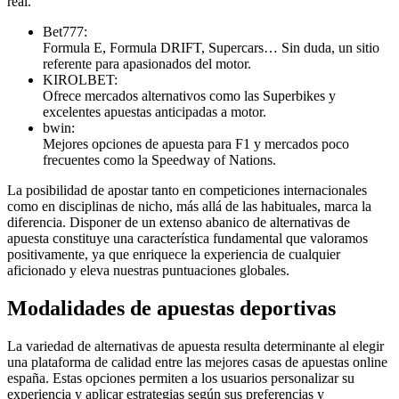
real.
Bet777:
Formula E, Formula DRIFT, Supercars… Sin duda, un sitio
referente para apasionados del motor.
KIROLBET:
Ofrece mercados alternativos como las Superbikes y
excelentes apuestas anticipadas a motor.
bwin:
Mejores opciones de apuesta para F1 y mercados poco
frecuentes como la Speedway of Nations.
La posibilidad de apostar tanto en competiciones internacionales
como en disciplinas de nicho, más allá de las habituales, marca la
diferencia. Disponer de un extenso abanico de alternativas de
apuesta constituye una característica fundamental que valoramos
positivamente, ya que enriquece la experiencia de cualquier
aficionado y eleva nuestras puntuaciones globales.
Modalidades de apuestas deportivas
La variedad de alternativas de apuesta resulta determinante al elegir
una plataforma de calidad entre las mejores casas de apuestas online
españa. Estas opciones permiten a los usuarios personalizar su
experiencia y aplicar estrategias según sus preferencias y