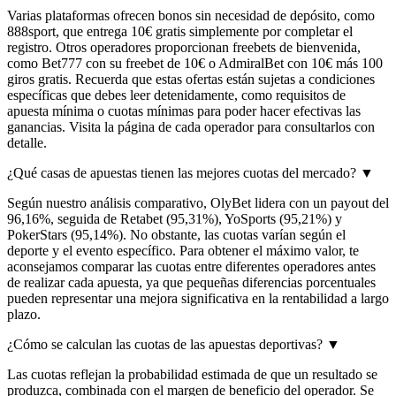
Varias plataformas ofrecen bonos sin necesidad de depósito, como
888sport, que entrega 10€ gratis simplemente por completar el
registro. Otros operadores proporcionan freebets de bienvenida,
como Bet777 con su freebet de 10€ o AdmiralBet con 10€ más 100
giros gratis. Recuerda que estas ofertas están sujetas a condiciones
específicas que debes leer detenidamente, como requisitos de
apuesta mínima o cuotas mínimas para poder hacer efectivas las
ganancias. Visita la página de cada operador para consultarlos con
detalle.
¿Qué casas de apuestas tienen las mejores cuotas del mercado?
▼
Según nuestro análisis comparativo, OlyBet lidera con un payout del
96,16%, seguida de Retabet (95,31%), YoSports (95,21%) y
PokerStars (95,14%). No obstante, las cuotas varían según el
deporte y el evento específico. Para obtener el máximo valor, te
aconsejamos comparar las cuotas entre diferentes operadores antes
de realizar cada apuesta, ya que pequeñas diferencias porcentuales
pueden representar una mejora significativa en la rentabilidad a largo
plazo.
¿Cómo se calculan las cuotas de las apuestas deportivas?
▼
Las cuotas reflejan la probabilidad estimada de que un resultado se
produzca, combinada con el margen de beneficio del operador. Se