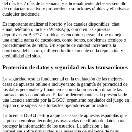
del día, los 7 días de la semana, y adicionalmente, debe ser sencillo
de contactar, reactivo y proporcionar soluciones rápidas y efectivas a
cualquier incidencia.
Es importante analizar el horario y los canales disponibles: chat,
email, teléfono o incluso WhatsApp, como en las apuestas
deportivas en Bet777. Lo ideal es encontrar personal que maneje
una amplia gama de cuestiones, como bonos, problemas técnicos o
procedimientos de retiro. Un soporte de calidad incrementa la
confianza del usuario, influyendo directamente en la reputación y
credibilidad del sitio.
Protección de datos y seguridad en las transacciones
La seguridad resulta fundamental en la evaluación de las mejores
casas de apuestas online e incluye tanto la garantía de privacidad de
los datos personales y financieros como la protección durante las
transacciones económicas. El factor determinante es la presencia de
una licencia emitida por la DGOJ, organismo regulador del juego en
España que supervisa a todos los operadores autorizados.
La licencia DGOJ certifica que las casas de apuestas españolas que
la poseen emplean tecnologías avanzadas de cifrado de datos para
proteger la información de los usuarios. La adhesión a las
normativas sobre privacidad y la presencia de métodos de pago