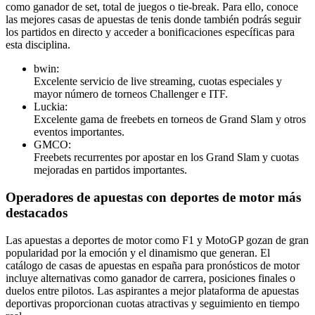
como ganador de set, total de juegos o tie-break. Para ello, conoce
las mejores casas de apuestas de tenis donde también podrás seguir
los partidos en directo y acceder a bonificaciones específicas para
esta disciplina.
bwin:
Excelente servicio de live streaming, cuotas especiales y
mayor número de torneos Challenger e ITF.
Luckia:
Excelente gama de freebets en torneos de Grand Slam y otros
eventos importantes.
GMCO:
Freebets recurrentes por apostar en los Grand Slam y cuotas
mejoradas en partidos importantes.
Operadores de apuestas con deportes de motor más
destacados
Las apuestas a deportes de motor como F1 y MotoGP gozan de gran
popularidad por la emoción y el dinamismo que generan. El
catálogo de casas de apuestas en españa para pronósticos de motor
incluye alternativas como ganador de carrera, posiciones finales o
duelos entre pilotos. Las aspirantes a mejor plataforma de apuestas
deportivas proporcionan cuotas atractivas y seguimiento en tiempo