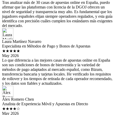
Tras analizar más de 30 casas de apuestas online en España, puedo
afirmar que las plataformas con licencia de la DGOJ ofrecen un
nivel de seguridad y transparencia muy alto. Es fundamental que los
jugadores españoles elijan siempre operadores regulados, y esta guía
identifica con precisión cuáles cumplen los estándares más exigentes
del mercado.
Laura Martínez Navarro
Especialista en Métodos de Pago y Bonos de Apuestas
★★★★★
May 2026
Lo que diferencia a las mejores casas de apuestas online en España
son sus condiciones de bonos de bienvenida y la variedad de
métodos de pago adaptados al mercado español, como Bizum,
transferencia bancaria y tarjetas locales. He verificado los requisitos
de rollover y los tiempos de retirada de cada operador recomendado,
y los datos son fiables y actualizados.
Álex Romero Chen
Analista de Experiencia Móvil y Apuestas en Directo
★★★★☆
May 2026