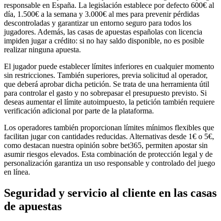
responsable en España. La legislación establece por defecto 600€ al
día, 1.500€ a la semana y 3.000€ al mes para prevenir pérdidas
descontroladas y garantizar un entorno seguro para todos los
jugadores. Además, las casas de apuestas españolas con licencia
impiden jugar a crédito: si no hay saldo disponible, no es posible
realizar ninguna apuesta.
El jugador puede establecer límites inferiores en cualquier momento
sin restricciones. También superiores, previa solicitud al operador,
que deberá aprobar dicha petición. Se trata de una herramienta útil
para controlar el gasto y no sobrepasar el presupuesto previsto. Si
deseas aumentar el límite autoimpuesto, la petición también requiere
verificación adicional por parte de la plataforma.
Los operadores también proporcionan límites mínimos flexibles que
facilitan jugar con cantidades reducidas. Alternativas desde 1€ o 5€,
como destacan nuestra opinión sobre bet365, permiten apostar sin
asumir riesgos elevados. Esta combinación de protección legal y de
personalización garantiza un uso responsable y controlado del juego
en línea.
Seguridad y servicio al cliente en las casas
de apuestas