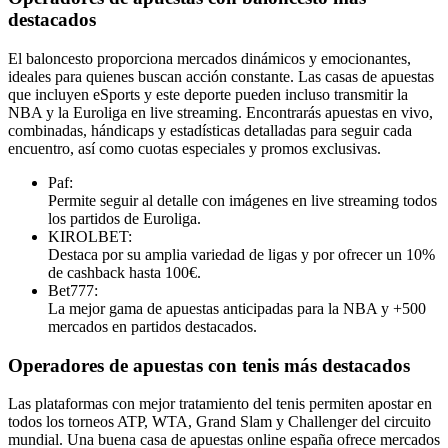
destacados
El baloncesto proporciona mercados dinámicos y emocionantes,
ideales para quienes buscan acción constante. Las casas de apuestas
que incluyen eSports y este deporte pueden incluso transmitir la
NBA y la Euroliga en live streaming. Encontrarás apuestas en vivo,
combinadas, hándicaps y estadísticas detalladas para seguir cada
encuentro, así como cuotas especiales y promos exclusivas.
Paf:
Permite seguir al detalle con imágenes en live streaming todos
los partidos de Euroliga.
KIROLBET:
Destaca por su amplia variedad de ligas y por ofrecer un 10%
de cashback hasta 100€.
Bet777:
La mejor gama de apuestas anticipadas para la NBA y +500
mercados en partidos destacados.
Operadores de apuestas con tenis más destacados
Las plataformas con mejor tratamiento del tenis permiten apostar en
todos los torneos ATP, WTA, Grand Slam y Challenger del circuito
mundial. Una buena casa de apuestas online españa ofrece mercados